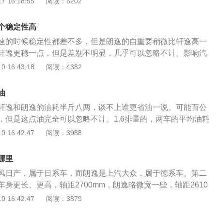
 16:18:55
阅读：6202
安逸动则由意大利设计师主刀打造的整车造型，整体线条流
肉线条，配有镀铬装饰的下进气格栅，更显老成稳重。2、内
个稳定性高
豪有浅灰和炫黑两种内饰颜色选择，运用了银色装饰，提升整
速的时候稳定性都差不多，但是朗逸的自重要稍微比轩逸高一
、大气。逸动的内饰设计如同外观一样，展现着成熟稳重而又
轩逸更稳一点，但是差别不明显，几乎可以忽略不计。影响汽
下浅的内饰是比较适合它家用车定位。3、动力方面：吉利新
因素有很多，除了汽车的自重外，还主要包括汽车轮胎、汽车
 16:43:18
阅读：4382
择，采用1.5LDVVT发动机以外，还搭载了吉利自主研发首
。1、汽车轮胎：一般来说，扁平比、宽度越大的汽车，在高
发动机，匹配6速手动变速器及CVT无极变速箱。长安逸动搭载
越好。由于汽车轮胎是和地面直接接触的部位，所以汽车轮胎
.6L全铝合金自然吸气发动机与1.5TGDI涡轮增压缸内直喷发动机，
油
的摩擦力就越大，汽车在高速行驶时就会越稳。2、汽车底
”、“静”三大特点。
轩逸和朗逸的油耗半斤八两，谈不上谁更省油一说。可能百公
，在高速行驶时就越稳定。但是底盘太低，也会影响汽车的通
，但是这点油完全可以忽略不计。1.6排量的，两车的平均油耗
车的底盘高度都在110mm-130mm之间，太低会容易磕碰底
右。2.0排量的，两车的平均油耗都在每百公里10升左右。具
 16:42:47
阅读：3988
车的操控。3、车身轴距：一般来说，车身轴距越长的汽车，
要参考工信部公布的，因为工信部的油耗都是在汽车最佳条件
越稳。所以那些中大型轿车在跑高速时肯定要比紧凑型轿车或
参考意义不大。具体的这里不再详细介绍，有兴趣的朋友可以
哪里
料。现实当中，油耗数据肯定比工信部公布的数据更高，一般
风日产，属于日系车，而朗逸是上汽大众，属于德系车。第二
升以上。而且油耗本来就不是一个固定、准确的数值，有很多
身更长、更高，轴距2700mm，朗逸略微宽一些，轴距2610
响一辆车的油耗。像是个人的驾驶习惯、车辆是否开空调、平
逸要大一些，纵向空间更好，动力选择上朗逸要更丰富。第三
 16:42:47
阅读：3879
辆的负重等，都可以严重影响一辆车的油耗。如果油耗相差的
第四点是变速器不同。无论是轩逸还是朗逸，这两款车型都是
相差5个油），则说明车辆出问题了。此时要尽快去4S店或是