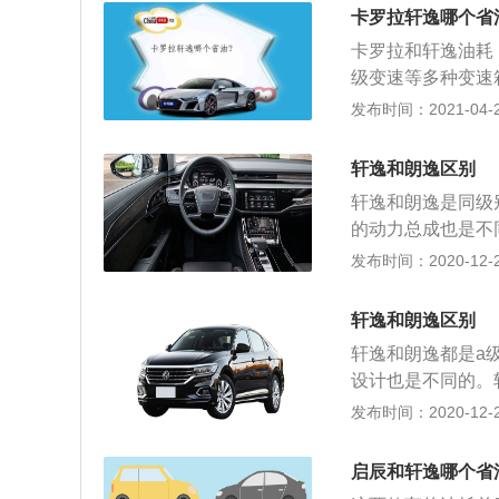
紧凑型车常年占据
专业的汽修店进行
卡罗拉轩逸哪个省
似，针对的消费者
卡罗拉和轩逸油耗：
油，相比朗逸更长
级变速等多种变速箱
杆，皮实、动力强
大扭矩：174.0N·
发布时间：2021-04-27
适合坐人。总的来
2T、1.6L等2
者。
0.0kW，最大马力：
轩逸和朗逸区别
km；3、从工信
轩逸和朗逸是同级
联，驾驶习惯不一
的动力总成也是不
更省油需要车主从
型也有涡轮增压车型
发布时间：2020-12-27
轴距为2712毫米
为2688毫米。轩
轩逸和朗逸区别
为hr16。朗逸一
轩逸和朗逸都是a
增压发动机，1.5
设计也是不同的。轩
w，最大扭矩为15
米，1450毫米。
发布时间：2020-12-27
矩转速为4000
2688毫米。轩逸
盖缸体。与这款发动
别是1.5升涡轮增
顺性和燃油经济性
启辰和轩逸哪个省
使用的这三款发动机
内部只有两个锥轮