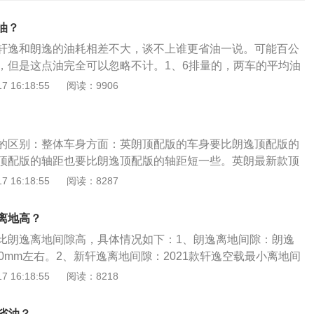
油？
轩逸和朗逸的油耗相差不大，谈不上谁更省油一说。可能百公
，但是这点油完全可以忽略不计。1、6排量的，两车的平均油
升左右；0排量的，两车的平均油耗都在每百公里10升左右。具
 16:18:55
阅读：9906
要参考工信部公布的，因为工信部的油耗都是在汽车最佳条件
参考意义不大。2、现实当中，油耗数据肯定比工信部公布的
公里的油耗高2升以上。而且油耗本来就不是一个固定、准确
的区别：整体车身方面：英朗顶配版的车身要比朗逸顶配版的
观因素都可以影响一辆车的油耗。像是个人的驾驶习惯、车辆
顶配版的轴距也要比朗逸顶配版的轴距短一些。英朗最新款顶
的行车路况、车辆的负重等，都可以严重影响一辆车的油耗。
609mm、1798mm、1464mm，轴距为2640mm，朗逸最新
 16:18:55
阅读：8287
的过多（例如百公里相差5个油），则说明车辆出问题了。此时
为4670mm、1806mm、1474mm，轴距为2688mm。在整
是专业的汽修店进行检查，确定问题出在哪了再对症修复。
顶配版的要比英朗顶配版的丰富。从动力输出来看：朗逸顶配
离地高？
更加强劲。英朗搭载的是一台1.5L的自然吸气发动机，最大马
比朗逸离地间隙高，具体情况如下：1、朗逸离地间隙：朗逸
功率83kW，最大扭矩141N·m，匹配的是6挡手自一体变速箱；
0mm左右。2、新轩逸离地间隙：2021款轩逸空载最小离地间
.4T的涡轮增压发动机，最大马力150Ps，最大功率110kW，
载最小离地间隙为117mm。有关最小离地间隙的资料如下：1、
 16:18:55
阅读：8218
m，匹配的是7挡双离合变速箱。
定义为是汽车在满载允许最大荷载质量)的情况下车辆底盘最下
垂直。2、作用：最小离地数据，直接反映汽车无障碍通过复
式省油？