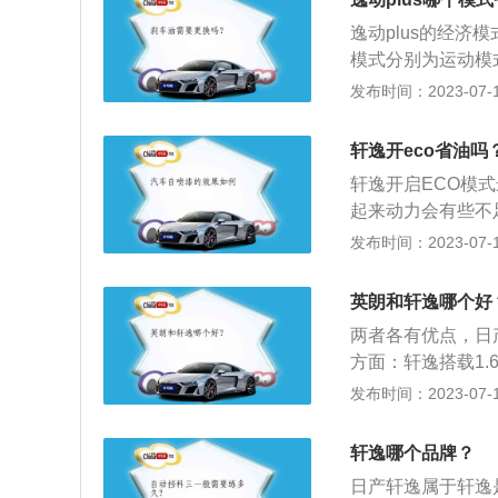
杂路面的能力。
逸动plus的经济
模式分别为运动模
属于紧凑级别车，
发布时间：2023-07-17
两款发动机，第一款
最大扭距牛米161
轩逸开eco省油吗
瓦116，最大扭距
轩逸开启ECO模
起来动力会有些不
烧不够充分，会使
发布时间：2023-07-17
启ECO效果最好
较高，此时开启E
英朗和轩逸哪个好
开启ECO的情况：
两者各有优点，日
车电脑也会优先考
方面：轩逸搭载1.
如爬山，发动机电
54牛米，匹配无
发布时间：2023-07-17
动失效。
式非独立后悬挂。
电动座椅等众多人
轩逸哪个品牌？
（1）动力方面：别
日产轩逸属于轩逸
W，最大扭矩为14