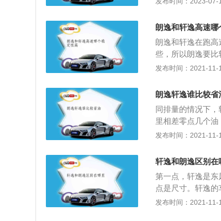
发布时间：2023-07-17
更年轻时尚。而长
畅，有着傲人的肌
朗逸和轩逸高速哪
饰方面：吉利新帝
朗逸和轩逸在跑高
体质感，更显舒适
些，所以朗逸要比
富有线条感，上深
车行驶时稳定性的
发布时间：2021-11-10
帝豪提供两种动力选
底盘、车身轴距等
款1.3T涡轮增压
速行驶时稳定性就
了BlueCore1
朗逸轩逸谁比较省
越宽，轮胎与地面
完美诠释“劲”、“净
同排量的情况下，
盘：底盘越低的车
里相差零点几个油
过性。一般来说，轿
都在每百公里7升左
发布时间：2021-11-10
盘，太高会影响汽
体的油耗数值，不
在跑高速的时候就
下取的最低数值，
者小型车要稳。
轩逸和朗逸区别在
自行去网上查阅资
第一点，轩逸是东
百公里的油耗高2
点是尺寸。轩逸的车
客观因素都可以影
mm。车内空间轩
发布时间：2021-11-10
常的行车路况、车
点，发动机不同。
过多（例如百公里