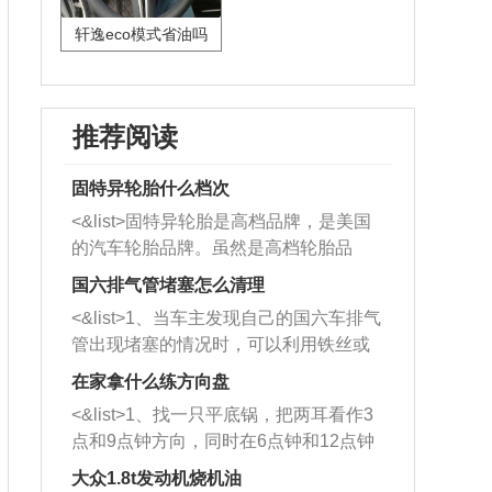
轩逸eco模式省油吗
推荐阅读
固特异轮胎什么档次
<&list>固特异轮胎是高档品牌，是美国
的汽车轮胎品牌。虽然是高档轮胎品
牌，但是中高低端的轮胎都有生产，这
国六排气管堵塞怎么清理
也是为了更好的开拓市场。
<&list>1、当车主发现自己的国六车排气
管出现堵塞的情况时，可以利用铁丝或
者是细棍，直接将杂物给取出来，如果
在家拿什么练方向盘
堵塞情况比较严重，也可以采取应急措
<&list>1、找一只平底锅，把两耳看作3
施。 <&list>2、直接利用木棍将所有的
点和9点钟方向，同时在6点钟和12点钟
杂物推到排气管里面的位置处，然后将
方向做一个标记。 <&list>2、双手握住
三元催化器拆解开，就可以将堵塞的东
大众1.8t发动机烧机油