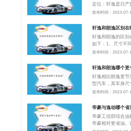
定位：轩逸是日产旗
断迅速。（2）配
mm、高为1503
发布时间：2023-07-17
空调系统、一键启
自然吸气发动机，轩
逸和别克英朗两种
2种变速箱选择，发动
轩逸和朗逸区别在
m。3、悬架方面
轩逸和朗逸的区别
悬架。
如下：1、尺寸不同：
m；朗逸的长宽高分别
发布时间：2023-07-17
轩逸全系都使用了
2升涡轮增压发动机
轩逸和朗逸哪个更
轩逸相比朗逸更节
型汽车，其车身尺寸长
mm。2、轩逸全系
发布时间：2023-07-17
含有1.6L共1种
0kW，最大马力：
帝豪与逸动哪个省
架为麦弗逊式独立
帝豪工信部综合油耗5.7
帝豪相对更省油。
型时尚大气、年轻