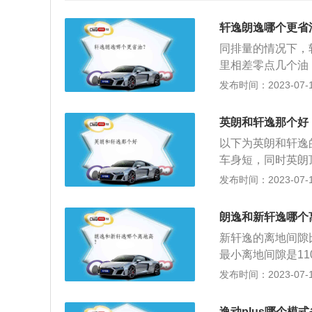
轩逸朗逸哪个更省
同排量的情况下，
里相差零点几个油
耗都在每百公里7
发布时间：2023-07-17
体的油耗数值，不
下取的最低数值，
英朗和轩逸那个好
数据更高，一般百
以下为英朗和轩逸
的数值，有很多客
车身短，同时英朗
是否开空调、平常
配版的车身长宽高为4
发布时间：2023-07-17
3、如果油耗相差
款顶配版的车身长宽高
要尽快去4S店或
体配置方面：朗逸
朗逸和新轩逸哪个
版要比英朗顶配版
新轩逸的离地间隙
力113Ps，最大
最小离地间隙是11
朗逸搭载的是一台1
隙为137mm，满
发布时间：2023-07-17
最大扭矩250N·
最小离地间隙：其
面的部分和地面的
逸动plus哪个模