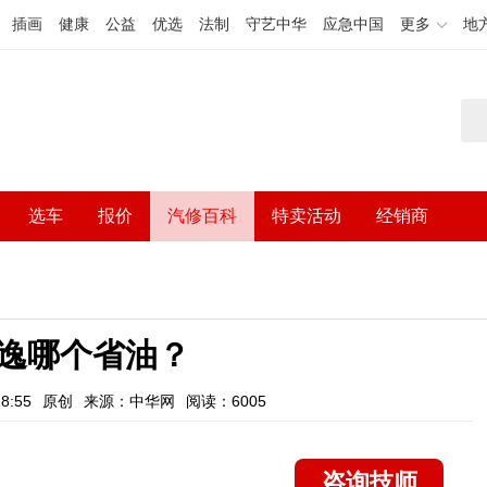
插画
健康
公益
优选
法制
守艺中华
应急中国
更多
地
选车
报价
汽修百科
特卖活动
经销商
逸哪个省油？
8:55
原创
来源：中华网
阅读：6005
咨询技师