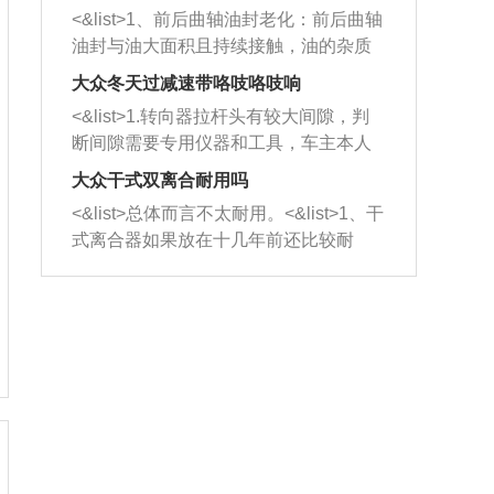
平底锅两耳，然后往左打半圈、一圈、
西取出来。但如果是因为积碳过多引起
<&list>1、前后曲轴油封老化：前后曲轴
一圈半的练习，往右同样也要打相同的
的堵塞，就需要将三元催化器泡在草酸
油封与油大面积且持续接触，油的杂质
圈数。 <&list>3、最后强调要反复练
中进行清洗。 <&list>3、也可以利用清
和发动机内持续温度变化使其密封效果
习，这样就可以形成肌肉记忆，在真实
大众冬天过减速带咯吱咯吱响
洗剂对堵塞的情况得到解决，将清洗剂
逐渐减弱，导致渗油或漏油。<&list>2、
驾驶车辆时，不需要记忆也能打好方
放在燃油箱中，与燃油混合后，车辆启
<&list>1.转向器拉杆头有较大间隙，判
活塞间隙过大：积碳会使活塞环与缸体
向。
动时，就可以和汽油一起进入到燃烧
断间隙需要专用仪器和工具，车主本人
的间隙扩大，导致机油流入燃烧室中，
室，最后形成废气排出，就可以让三元
无法制作，需要将车辆送到修理厂或4s
造成烧机油。<&list>3、机油粘度。使用
大众干式双离合耐用吗
催化器得到清洗，排气管堵塞的情况就
店；<&list>2.车辆半轴套管防尘罩破
机油粘度过小的话，同样会有烧机油现
<&list>总体而言不太耐用。<&list>1、干
能够得到解决。
裂，破裂后会出现漏油现象，使半轴磨
象，机油粘度过小具有很好的流动性，
式离合器如果放在十几年前还比较耐
损严重，磨损的半轴容易损坏，产生异
容易窜入到气缸内，参与燃烧。<&list>
用，但是由于现在的汽车发动机动力输
响；<&list>3.稳定器的转向胶套和球头
4、机油量。机油量过多，机油压力过
出越来越高，使得干式离合器散热不足
老化，一般是使用时间过长造成的。解
大，会将部分机油压入气缸内，也会出
的缺陷也逐渐暴露出来。<&list>2、由于
决方法是更换新的质量好的转向橡胶套
现烧机油。<&list>5、机油滤清器堵塞：
干式双离合的工作环境暴露在空气中，
和球头。
会导致进气不畅，使进气压力下降，形
而离合器的散热也是通离合器罩上面的
成负压，使机油在负压的情况下吸入燃
几个小孔来进行散热。但是在行驶过程
烧室引起烧机油。<&list>6、正时齿轮或
中变速箱需要换挡，就不得不使得离合
链条磨损：正时齿轮或链条的磨损会引
器频繁工作。<&list>3、长时间的低速行
起气阀和曲轴的正时不同步。由于轮齿
驶以及过于频繁的启停，导致离合器的