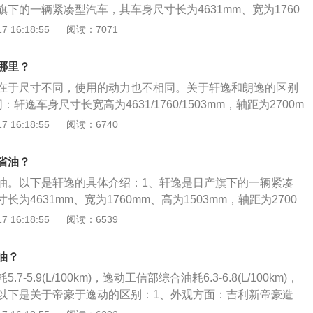
下的一辆紧凑型汽车，其车身尺寸长为4631mm、宽为1760
置方面：配有三辐多功能方向盘、冰蓝运动型仪表盘、全自动
mm，轴距为2700mm。2、动力方面：轩逸全系使用一架1.6升的
 16:18:55
阅读：7071
动功能、后排空调出风口、400L容积灵活多变行李箱。日产轩
逸车型共有4款，含有1.6L共1种排量，有手动、无级变速共
汽车，用户可以根据自身需要选择购买。
机最大功率93.0kW，最大马力126PS，最大扭矩168.0N·
哪里？
：轩逸的前悬架为麦弗逊式独立悬架，后悬架为扭力梁式非独立
在于尺寸不同，使用的动力也不相同。关于轩逸和朗逸的区别
轩逸车身尺寸长宽高为4631/1760/1503mm，轴距为2700m
为4670/1806/1474mm，轴距为2688mm。2、动力不同：
 16:18:55
阅读：6740
1.6升自然吸气发动机，朗逸一共使用了三款发动机，分别是1.
，1.4升涡轮增压发动机，1.5升自然吸气发动机。
省油？
油。以下是轩逸的具体介绍：1、轩逸是日产旗下的一辆紧凑
为4631mm、宽为1760mm、高为1503mm，轴距为2700
使用一架1.6升的自然吸气发动机，轩逸2019款车型共有4款，
 16:18:55
阅读：6539
排量，有手动、无级变速共2种变速箱选择，发动机最大功率：93.
126PS，最大扭矩：168.0N·m。3、在悬架方面，轩逸的前悬
油？
悬架，后悬架为扭力梁式非独立悬架。
-5.9(L/100km)，逸动工信部综合油耗6.3-6.8(L/100km)，
以下是关于帝豪于逸动的区别：1、外观方面：吉利新帝豪造
动感，线条干净利落，御盾形前格栅、鸥翼式前保、看起来也