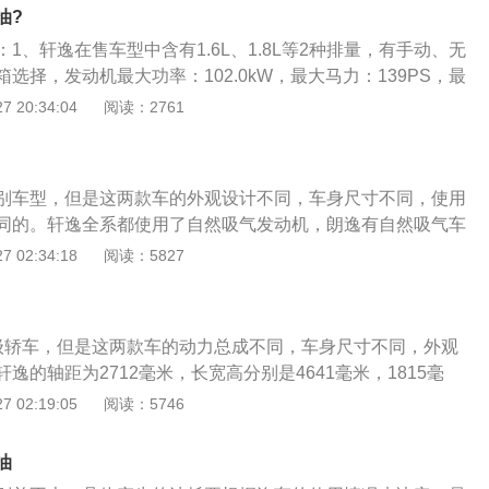
前列的车型，它们经常被拿来比较，这两款车的定位也比较相
检查，确定问题出在哪了再对症修复。
油?
的需求也是各有千秋。轩逸，日系车标配的优点，耐用，省
1、轩逸在售车型中含有1.6L、1.8L等2种排量，有手动、无
，但是使用的是脚刹，需要消费者慢慢习惯；朗逸，德系的标
选择，发动机最大功率：102.0kW，最大马力：139PS，最
，发动机有优势，外观商务，但是后边地台偏高，中间位置不
m。工信部油耗：5.2--6.7L\/100km；2、卡罗拉在售车型含有1.
 20:34:04
阅读：2761
说，这两款车各有千秋，比较相近，能够迎合不同口味的消费
种排量，有手动、无级变速等多种变速箱选择，发动机最大功率：9
122PS，最大扭矩：185.0N·m。工信部油耗：4.2--6.3L\/100
部综合油耗来看，卡罗拉有些优势，因为油耗和很多因素有关
别车型，但是这两款车的外观设计不同，车身尺寸不同，使用
样，路况不一样，油耗也就不一样的。具体卡罗拉和轩逸哪个
同的。轩逸全系都使用了自然吸气发动机，朗逸有自然吸气车
多方面考虑来决定。
。轩逸的长宽高分别是4641毫米，1815毫米，1450毫米，
 02:34:18
阅读：5827
。朗逸的长宽高分别是4670毫米，1806毫米，1474毫米，轴距
逸全系都使用了1.6升自然吸气四缸发动机，这款发动机的代号
共使用了三款发动机，分别是1.2升涡轮增压发动机，1.4升涡轮
级轿车，但是这两款车的动力总成不同，车身尺寸不同，外观
升自然吸气发动机。轩逸的1.6升自然吸气发动机最大功率为99k
逸的轴距为2712毫米，长宽高分别是4641毫米，1815毫
9牛米，这款发动机的最大功率转速为6300转每分钟，最大扭
朗逸的长宽高分别是4670毫米，1806毫米，1474毫米，轴距为
 02:19:05
阅读：5746
转每分钟。这款发动机搭载了多点电喷技术，并且使用了铝合金缸
使用了1.6升自然吸气发动机，朗逸一共使用了三款发动机，分
机匹配的是cvt变速箱。使用cvt变速箱可以提高汽车的换挡平
压发动机，1.2升涡轮增压发动机，1.4升涡轮增压发动机。朗逸
。cvt变速箱是一种结构比较简单的自动变速箱，这种变速箱的
油
都是大众的ea211系列产品。轩逸使用的发动机代号为hr1
和一个钢片链条。cvt变速箱的钢片链条是可以在锥轮上移动