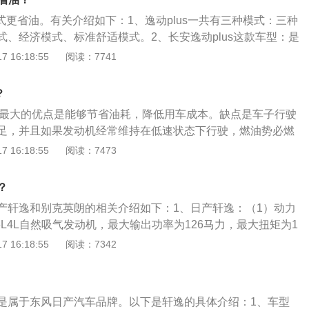
模式更省油。有关介绍如下：1、逸动plus一共有三种模式：三种
式、经济模式、标准舒适模式。2、长安逸动plus这款车型：是
生产厂商为长安汽车，目前出售的是2020款车型。车辆一共有
 16:18:55
阅读：7741
发动机是1.6升四缸，128马力自然吸气，最大功率千瓦94，
。第二款发动机是1.4升四缸，158马力涡轮增压，最大功率千
？
牛米260，两款发动机均采用dvVT技术。
式最大的优点是能够节省油耗，降低用车成本。缺点是车子行驶
足，并且如果发动机经常维持在低速状态下行驶，燃油势必燃
发动机积碳增多。什么情况下开启ECO？ 在市区拥堵路况下开
 16:18:55
阅读：7473
。市区拥堵路况下，并不需要很强的动力，同时走走停停，油耗
CO模式不仅可以降低油耗，而且驾驶起来更加舒适。 没有必要
？
 1、当汽车高速行驶（高达100km/h）时，即使打开ECO，行
产轩逸和别克英朗的相关介绍如下：1、日产轩逸：（1）动力
虑车速，ECO模式会自动失效。 2、当需要大扭矩输出时，比
6L4L自然吸气发动机，最大输出功率为126马力，最大扭矩为1
脑会判断优先保证并投入足够的动力驱动车辆，ECO模式会自
极变速箱，采用前前驱驱动方式，麦弗逊式独立前悬挂和扭转梁
 16:18:55
阅读：7342
（2）配置方面：配备三色倒车影像、6碟DVD影音系统、记忆
性化便利装备，让驾乘成为一种愉悦享受。2、别克英朗：
克英朗典范搭载了1.5LDVVT四缸发动机。最大功率为83k
是属于东风日产汽车品牌。以下是轩逸的具体介绍：1、车型
1N·m，匹配的是6速DSS智能变速箱，动力输出平顺，换挡果