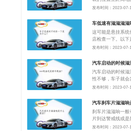
现抖动现象。2、
成内轴承损坏从而
发布时间：2023-07-17
在高速踩刹车时，
电磁离合器的要求
到方向盘，造成方
造成电磁离合器损
换。另外，如果刹
车低速有滋滋滋滋
离合器反复吸合使
面，使刹车盘偏摆量
这可能是悬挂系统
响。4、缺乏润滑
湿度大或发动机大
店检查一下。以下
加润滑油，避免因
悬架使用时间久了
发布时间：2023-07-17
久了这些橡胶衬套
悬架衬套老化后，
汽车启动的时候滋
时间使用也可能会
汽车启动的时候滋
有些车的减震器使
性不够，车子就会
器。3、制动系统
第一个问题就是低
发布时间：2023-07-17
动分泵就是平时看
在冷启动时应该多
行驶时，车子就可
要更高的点火能量
果制动系统出现了
汽车刹车片滋滋响
降，从而影响动力
刹车片滋滋响一般
片到达警戒线或是
异响。一般刹车片
发布时间：2023-07-17