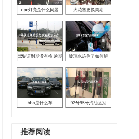
epc灯亮是什么问题
火花塞更换周期
驾驶证到期没有换,逾期
玻璃水冻住了如何解
怎么办??
决？
bba是什么车
92号95号汽油区别
推荐阅读