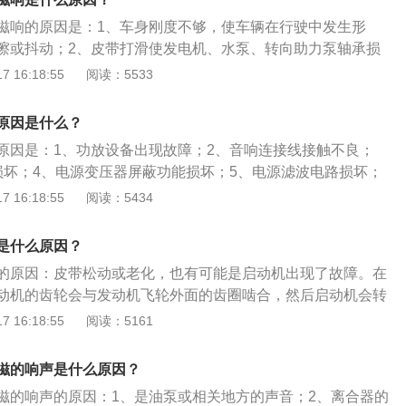
、雨天泥泞路段下，连续轻踩刹车踏板；4、紧急突发路况下，
滋响的原因是：1、车身刚度不够，使车辆在行驶中发生形
再缓放刹车踏板，接着连续缓踩缓放刹车踏板。
擦或抖动；2、皮带打滑使发电机、水泵、转向助力泵轴承损
承或齿轮磨损；4、胎面变形、起包、磨损严重或气压不足。汽
 16:18:55
阅读：5533
、上车插入钥匙，将钥匙转到点火的第二格电源挡，等待系统
挡位杆从p挡推到n挡；3、松开刹车，启动汽车的发动机；4、
原因是什么？
挡位杆从n挡推到d挡，松开刹车踏油门起步。
原因是：1、功放设备出现故障；2、音响连接线接触不良；
损坏；4、电源变压器屏蔽功能损坏；5、电源滤波电路损坏；
干扰。汽车音响调试步骤是：1、将汽车主机的所有附加功能都
 16:18:55
阅读：5434
2、将高、中、低音、左右平衡全部置中；3、将功放的音量全
、filter设置成off；5、crossover设置在最低；6、设置好
是什么原因？
机、前声场、后声场、低音。
的原因：皮带松动或老化，也有可能是启动机出现了故障。在
动机的齿轮会与发动机飞轮外面的齿圈啮合，然后启动机会转
轮旋转。发动机飞轮与曲轴连接，曲轴与连杆连接，连杆与发
 16:18:55
阅读：5161
汽车发动机的外围是有很多设备需要运转的，例如发电机、空
转向助力泵等，这些设备都是依靠皮带与发动机的曲轴连接
滋的响声是什么原因？
后这些设备可以运转。皮带是橡胶制品，橡胶制品长时间使用
滋的响声的原因：1、是油泵或相关地方的声音；2、离合器的
现象。