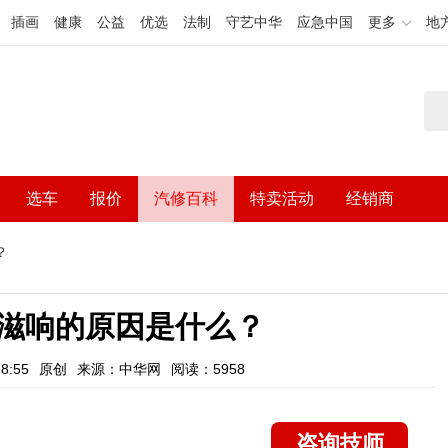
插画
健康
公益
优选
法制
守艺中华
应急中国
更多
地
选车
报价
汽修百科
特卖活动
经销商
？
滋响的原因是什么？
8:55
原创
来源：中华网
阅读：5958
咨询技师