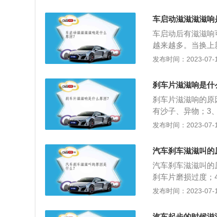
少出现这类型的异
刹车片更短。3、
车启动滋滋滋滋响
车启动后有滋滋响
越来越多。当换上
而造成发动机噪音
发布时间：2023-07-17
洗，减少积碳形成
多时，机油会对曲
刹车片滋滋响是什
决方案：定期更换
刹车片滋滋响的原
期清洗或更换机油
有沙子、异物；3
隔热层和摩擦块构
发布时间：2023-07-17
检测涂装过程的温
检查制动液页面高
汽车刹车滋滋叫的
轮；3、拆下制动
汽车刹车滋滋叫的
更换完成。
刹车片磨损过度；
鼓及任何零件的油
发布时间：2023-07-17
车油；3、定期检
是：1、刹车踏板
汽车起步的时候滋