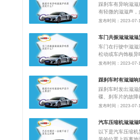
作处理。
踩刹车有异响滋滋
损严重：如果使用
有轻微的滋滋声，
间，都会导致刹车
车辆低速行驶时踩
发布时间：2023-07-17
有响声。
多新车或刚更换过
正常的，多跑即可
车门共振滋滋滋滋
砂纸磨掉锈层即可
车门在行驶中滋滋
松动或车内饰板异
车门不停震动，这
发布时间：2023-07-17
异响，具体异响原
影响：张紧轮异响
踩刹车时有滋滋响
题时发动机可能出
踩刹车时发出滋滋
大。
碟、刹车片的故障
有拖刹，卡钳复位
发布时间：2023-07-17
果是刚装上新片就
抖动的原因如下：
汽车压缩机滋滋滋
其他保养时是否碰
以下是汽车压缩机
断开过蓄电池，造
装的位置上距离地