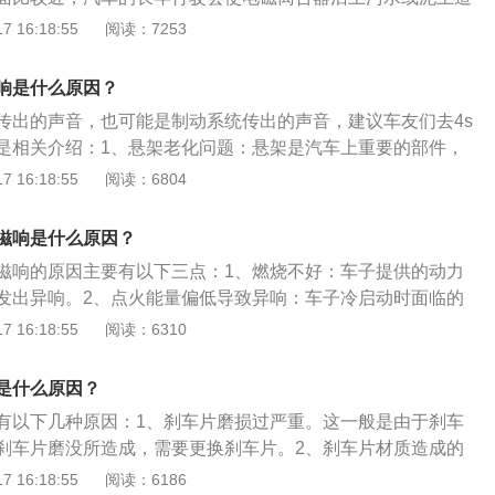
方向盘抖动：一般说来，刹车盘平面偏摆量超过0.05毫米，车辆
造成异响。2、传动胶带松动：汽车空调压缩机在运转的对于
 16:18:55
阅读：7253
刹车踏板会有轻微跳动，这种跳动也会通过相关转向系统传递
比较高，而传动胶带松动后会造成电磁离合器负荷增大，容易
向盘左右抖动。刹车盘在正常磨损后超过极限厚度，必须更
坏，严重会将使压缩机烧毁。3、电磁离合器反复吸合：电磁
车盘磨损没有超过最小极限厚度，那么用机床加工一下摩擦表
响是什么原因？
得发电机的发电量不足，造成压缩机工作电压不足从而引发异
小于0.05毫米后，即可重新使用。3、车辆“卡得慌”：车辆在
传出的声音，也可能是制动系统传出的声音，建议车友们去4s
油：压缩机内部缺乏润滑油，压缩机长时间使用后应适当地添
负荷时都可能造成点火不良，产生“一抖一抖”的现象。
是相关介绍：1、悬架老化问题：悬架是汽车上重要的部件，
摩擦造成异响或报废。
可能会出现一些异响。悬架上有很多橡胶衬套，车子开的时间
 16:18:55
阅读：6804
可能会出现老化现象，那车子在行驶时就可能会出现异响。当
需要更换才可以解决异响。2、减震器问题：车子的减震器长
滋响是什么原因？
出现异响，减震器属于易损耗部件，使用时间久了需要更换。
滋响的原因主要有以下三点：1、燃烧不好：车子提供的动力
用时间久了还会出现漏油现象，出现漏油现象后需要更换减震
发出异响。2、点火能量偏低导致异响：车子冷启动时面临的
故障：制动系统包括真空助力泵，制动总泵，制动分泵等。制
温，发动机内的温度不够，燃油和润滑油的温度都不够，所以
 16:18:55
阅读：6310
到的刹车卡钳，如果制动分泵出现了回位不良问题，那在低速
喷油以满足动力性的要求。3、低温时燃油雾化不好：燃油需
能会发出一些异响。制动系统对于行车安全来说非常重要，如
，车子长时间使用，火花塞的点火间隙变大，导致点火能量下
故障，需要立即去维修。
是什么原因？
性，使车子发出异响。
有以下几种原因：1、刹车片磨损过严重。这一般是由于刹车
刹车片磨没所造成，需要更换刹车片。2、刹车片材质造成的
材质比较硬时容易造成这种响声，相对的刹车片材质软则比较
 16:18:55
阅读：6186