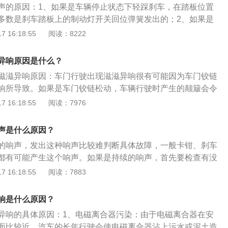
声的原因：1、如果是车辆停止状态下轻踩刹车，在踏板位置
劣质刹车片，或者有比较坚硬的异物进入到刹车片与刹车盘之
多数是刹车踏板上的制动灯开关回位弹簧发出的；2、如果是
盘异常磨损。如果刹车盘磨损过于严重，在踩刹车的时候也会
刹车有明显的滋滋声，就有可能是制动盘位置发出的声音，很
 16:18:55
阅读：8222
制动片后都会出现此类的问题。如果是新车，刹车时滋滋响是
；如果是已经开了很久的车，可能是刹车盘和刹车片生锈，用
异响原因是什么？
，还有可能是刹车片严重磨损，要更换刹车片。
滋滋异响原因：车门行驶出现滋滋异响很有可能因为车门铰链
响所导致。如果是车门铰链松动，车辆行驶时产生的颠簸会令
样车门就会出现各种异响。其次内饰门板装配得不好也会造成
 16:18:55
阅读：7976
因还需要看实际情况才能进行判断。拓展：张紧轮异响对车有
通常是因为张紧轮轴承出现过度磨损所导致，当张紧轮出现问
声是什么原因？
现正时跳齿和配气时间混乱等现象，对车辆的正常使用影响很
的响声，发出这种响声比较难判断具体故障，一般卡钳、刹车
都有可能产生这个响声。如果是持续的响声，首先要检查有没
不良会导致碟与片长时间摩擦，在一定条件下会发出异响。如
 16:18:55
阅读：7883
出现异响可能是新片与摩擦块尺寸不一致所造成。高速踩刹车
1、车身发抖：检查发动机所连接的真空管，确认换机油或做
响是什么原因？
掉该真空管，造成混合气泄漏；其次，确认车辆在保养时是否
异响的具体原因：1、电磁离合器污染：由于电磁离合器在安
成发动机节气门“学习值”消失，致使发动机怠速过低，从而出
面比较近，汽车的长年行驶会使电磁离合器沾上污水或泥土造