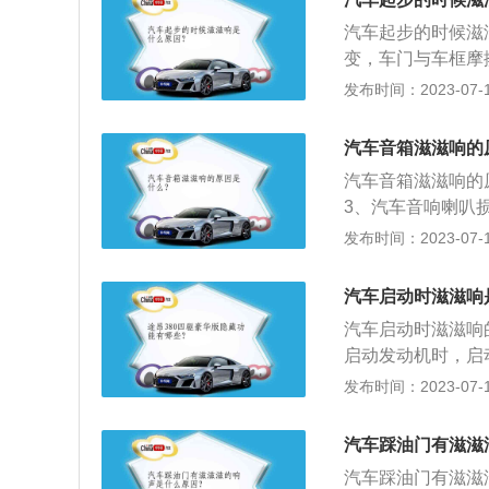
缓踩刹车踏板；3
汽车起步的时候滋
立即重踩刹车踏板
变，车门与车框摩
坏；3、变速箱轴
发布时间：2023-07-17
车起步顺序是：1
自检完成；2、将
汽车音箱滋滋响的
用脚踩下刹车，将
汽车音箱滋滋响的
3、汽车音响喇叭
6、车内无线信号
发布时间：2023-07-17
恢复到出厂状态；
部设置在最低的位置；4
汽车启动时滋滋响
后根据需求调节主
汽车启动时滋滋响
启动发动机时，启
动带动发动机的飞
发布时间：2023-07-17
动机的活塞连接。
调压缩机、水泵、
汽车踩油门有滋滋
的，在发动机启动
汽车踩油门有滋滋
会出现老化和磨损