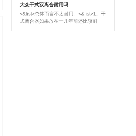
室，最后形成废气排出，就可以让三元
无法制作，需要将车辆送到修理厂或4s
造成烧机油。<&list>3、机油粘度。使用
大众干式双离合耐用吗
催化器得到清洗，排气管堵塞的情况就
店；<&list>2.车辆半轴套管防尘罩破
机油粘度过小的话，同样会有烧机油现
<&list>总体而言不太耐用。<&list>1、干
能够得到解决。
裂，破裂后会出现漏油现象，使半轴磨
象，机油粘度过小具有很好的流动性，
式离合器如果放在十几年前还比较耐
损严重，磨损的半轴容易损坏，产生异
容易窜入到气缸内，参与燃烧。<&list>
用，但是由于现在的汽车发动机动力输
响；<&list>3.稳定器的转向胶套和球头
4、机油量。机油量过多，机油压力过
出越来越高，使得干式离合器散热不足
老化，一般是使用时间过长造成的。解
大，会将部分机油压入气缸内，也会出
的缺陷也逐渐暴露出来。<&list>2、由于
决方法是更换新的质量好的转向橡胶套
现烧机油。<&list>5、机油滤清器堵塞：
干式双离合的工作环境暴露在空气中，
和球头。
会导致进气不畅，使进气压力下降，形
而离合器的散热也是通离合器罩上面的
成负压，使机油在负压的情况下吸入燃
几个小孔来进行散热。但是在行驶过程
烧室引起烧机油。<&list>6、正时齿轮或
中变速箱需要换挡，就不得不使得离合
链条磨损：正时齿轮或链条的磨损会引
器频繁工作。<&list>3、长时间的低速行
起气阀和曲轴的正时不同步。由于轮齿
驶以及过于频繁的启停，导致离合器的
或链条磨损产生的过量侧隙，使得发动
温度不断升高，而低速行驶时空气流动
机的调节无法实现：前一圈的正时和下
效率不高，无法将离合器中的热量有效
一圈可能就不一样。当气阀和活塞的运
的带走，导致离合器内部的温度不断升
动不同步时，会造成过大的机油消耗。
高，加速离合器的磨损。
解决方法：更换正时齿轮或链条。<&list
>7、内垫圈、进风口破裂：新的发动机
设计中，经常采用各种由金属和其他材