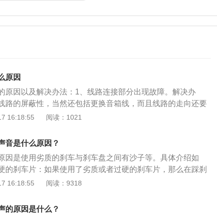
么原因
的原因以及解决办法：1、线路连接部分出现故障。解决办
线路的屏蔽性，当然还包括更换音箱线，而且线路的走向还要
到时候还是会有明显的电流声。2、播放设备出现故障，很可
 16:18:55
阅读：1021
不良的情况，以致于汽车音响有滋滋声的异响。解决办法：找
将其接好即可。3、如果音响的滋滋声随着油门而增大的话，
声音是什么原因？
出现问题了，是地电位差引起。解决办法：这时候就需要进行
原因是使用劣质的刹车与刹车盘之间有沙子等。具体介绍如
4、可能是音响内的灰尘太多。解决办法：车主可以使用吸尘
硬的刹车片：如果使用了劣质或者过硬的刹车片，那么在踩刹
滋滋声就会消失。5、可能是车主使用收音机，因为信号不好
摩擦到刹车盘就会发出异响声。所以在更换刹车片的时候，一
 16:18:55
阅读：9318
决办法：车主可以尝试切换到别的频道，或者是使用音乐播放
片。刹车片与刹车盘之间有沙子、异物：在平常行驶的过程
出现问题。6、因为喇叭的质量存在问题。解决办法：跟供应
些比较复杂的路况。由于盘式刹车的独特设计，一些沙子和异
这个关系到音响的设计与施工的问题，所以还是交给专业人员
声的原因是什么？
片与刹车盘之间，这样在刹车的时候也是会有异响。刹车盘磨