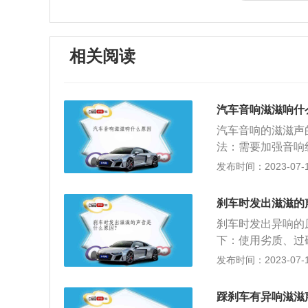
相关阅读
汽车音响滋滋响什
汽车音响的滋滋声
法：需要加强音响
避开干扰源，否则
发布时间：2023-07-17
能是因为出现接触
到虚接的地方，并
刹车时发出滋滋的
很大原因就是接地
刹车时发出异响的
功放接地处理了。
下：使用劣质、过
器清理音响内部，
车的时候，刹车片
发布时间：2023-07-17
出现的滋滋声。解
定要使用优质刹车
器，检查音响是否
中，难免会通过一
商协商一下，毕竟
踩刹车有异响滋滋
物难免会进到刹车