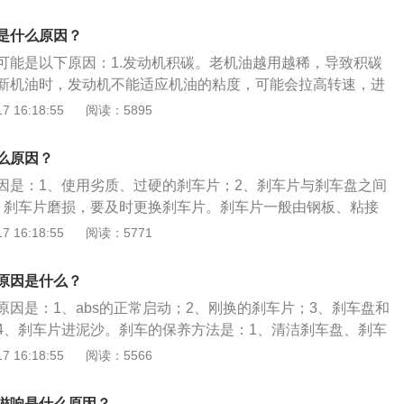
响。但是，软材质的磨损比较快，相对应的更换周期比硬材质
刹车系统安装不规范造成异响，需要找专业人员修理。
是什么原因？
可能是以下原因：1.发动机积碳。老机油越用越稀，导致积碳
新机油时，发动机不能适应机油的粘度，可能会拉高转速，进
大。解决方案：去4S店定期给汽车的进气系统做一些必要的清
 16:18:55
阅读：5895
。2.机油不符合标准或者加入的量过多。当发动机内的机油加
轴旋转产生不必要的阻力，进而影响动力输出，增加油耗。解
么原因？
机油，并使油量适中（一般以略低于机油标尺上限为好），定
因是：1、使用劣质、过硬的刹车片；2、刹车片与刹车盘之间
滤清器滤芯。
、刹车片磨损，要及时更换刹车片。刹车片一般由钢板、粘接
成，钢板要经过涂装来防锈，涂装过程用SMT4炉温跟踪仪来
 16:18:55
阅读：5771
度分布来保证质量。刹车片的更换方法是：1、打开发动机舱
度，防止更换过程中制动液溢出；2、拆下该制动器所在的车
原因是什么？
钳的螺栓，取下刹车片；4、安装新的刹车片，旋紧导向螺栓，
原因是：1、abs的正常启动；2、刚换的刹车片；3、刹车盘和
4、刹车片进泥沙。刹车的保养方法是：1、清洁刹车盘、刹车
渍、污垢及摩擦粉尘，保持刹车盘散热良好；2、定期更换刹
 16:18:55
阅读：5566
查刹车皮或刹车蹄片的厚度。行驶时不同情况下踩刹车的方法
异常下，采用发动机制动，换低速挡；2、交通拥堵的情况下，
滋响是什么原因？