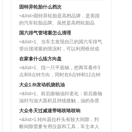
固特异轮胎什么档次
<&list>固特异轮胎是高档品牌，是美国
的汽车轮胎品牌。虽然是高档轮胎品
牌，但是中高低端的轮胎都有生产，这
国六排气管堵塞怎么清理
也是为了更好的开拓市场。
<&list>1、当车主发现自己的国六车排气
管出现堵塞的情况时，可以利用铁丝或
者是细棍，直接将杂物给取出来，如果
在家拿什么练方向盘
堵塞情况比较严重，也可以采取应急措
<&list>1、找一只平底锅，把两耳看作3
施。 <&list>2、直接利用木棍将所有的
点和9点钟方向，同时在6点钟和12点钟
杂物推到排气管里面的位置处，然后将
方向做一个标记。 <&list>2、双手握住
三元催化器拆解开，就可以将堵塞的东
大众1.8t发动机烧机油
平底锅两耳，然后往左打半圈、一圈、
西取出来。但如果是因为积碳过多引起
<&list>1、前后曲轴油封老化：前后曲轴
一圈半的练习，往右同样也要打相同的
的堵塞，就需要将三元催化器泡在草酸
油封与油大面积且持续接触，油的杂质
圈数。 <&list>3、最后强调要反复练
中进行清洗。 <&list>3、也可以利用清
和发动机内持续温度变化使其密封效果
习，这样就可以形成肌肉记忆，在真实
大众冬天过减速带咯吱咯吱响
洗剂对堵塞的情况得到解决，将清洗剂
逐渐减弱，导致渗油或漏油。<&list>2、
驾驶车辆时，不需要记忆也能打好方
放在燃油箱中，与燃油混合后，车辆启
<&list>1.转向器拉杆头有较大间隙，判
活塞间隙过大：积碳会使活塞环与缸体
向。
动时，就可以和汽油一起进入到燃烧
断间隙需要专用仪器和工具，车主本人
的间隙扩大，导致机油流入燃烧室中，