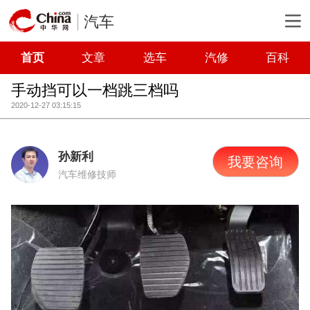
汽车
首页
文章
选车
汽修
百科
手动挡可以一档跳三档吗
2020-12-27 03:15:15
孙新利
我要咨询
汽车维修技师