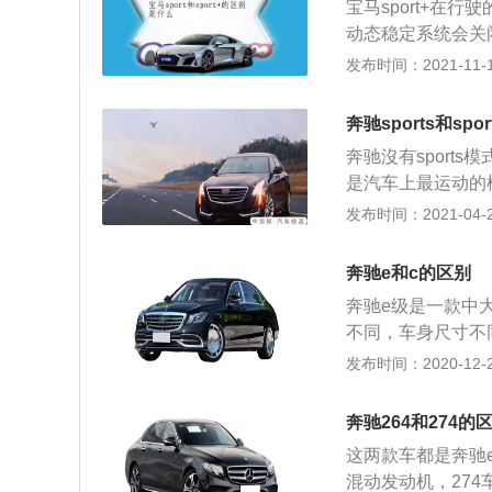
宝马sport+在
更浓。关于汽车驾
奔驰GLK是一个问
动态稳定系统会关
车油门和变速箱的
家用“外坚内柔”
ort的模式发动机转
发布时间：2021-11-10
模式都分为eco模式
屑于与周边车子所
动力的调教有一定的
舒适、运动和超级
美感，并且添加许
处于sport+的
驾驶模式。当然，正
奔驰sports和sp
上，奔驰GLK现在
机转速比较高的情
和燃油经济性比较
奔驰沒有sports模
辆爬坡和超车的时
是汽车上最运动的模
驰是一个来源于德
发布时间：2021-04-25
了。 奔驰旗下被国产
型汽车，国产版c
奔驰e和c的区别
的是三款发动机，分
奔驰e级是一款中
压发动机，2.0升
不同，车身尺寸不
250牛米的最大扭
同的，奔驰e的售
发布时间：2020-12-27
速为1500到40
有长轴距车型也有
金缸盖缸体。 高功
涡轮增压发动机，低
矩。 2.0升涡轮
奔驰264和274的
机。1.5升涡轮增
匹配的基本都是9a
这两款车都是奔驰e
的最大功率转速为6
理性。 而且9at变
混动发动机，274
率版2.0升涡轮增