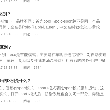
 16:18:55
阅读：9062
匹，在此基础上最高时速会从原来的250km/小时提升至280km/
和轮拱，使整车的设计风格十分激进，有效提升整车的空气动
级Coupe配备了全新COMAND系统，并融入了触控版，操作
赛车靠拢。车尾部分：AMGGTR采用了十分夸张的大尺寸双层
车还可以选配气候控制的空调系统、柏林之声音响以及抬头显
lo区别？
间扰流板可以通过电动调节最大20度的角度变化，两侧的扰流
由480×240像素分辨率的全彩色显示模块通过镜面光学系统
ort区别如下：品牌不同：首先polo与polo-sport并不是同一个品
节角度，能有效提升新车的空气动力学水平。此外，AMGGTR
上，其包含了车辆速度、导航以及驾驶辅助系统信息等。
牌，全名是Polo-Ralph-Lauren，中文名叫做拉尔夫·劳伦，
边共四出的排气系统，和全新设计造型的后保险杠和大尺寸扩
rt则是运动品牌，它也来自美国，但两个品牌的来源就完全不一样。产
 16:18:55
阅读：8383
车的性能，又具有极强的视觉冲击力。内饰部分：AMGGTR车
的产品类型也是不一样，polo的产品是服装、箱包等等，它主
antara材质和碳纤维材质进行包覆，并且还配备有两个包裹性十
套、衬衫、箱包等等产品。而polo-sport主要以运动休闲服饰
全碳纤维桶椅，使车内的运动氛围十足。此外，新车还可以选
的区别？
高尔夫秋衣等等。档次不同：最后polo-sport的档次是要比p
，该套装包括四点式赛车安全带、灭火器和轻量化钛合金防滚
模式的区别：eco是节能模式，主要是在车辆行进过程中，对自动变速
属于中高端档次，它的用户主要集中在中等和高收入人群，并且有很
速、车速、制动以及变速器油温等对油耗有影响的条件进行综
侈品行列，而polo-sport属于中低端档次，面对普通消费者而
ecu控制单元计算出最佳燃油量提供给发动机做功，使得油耗
 16:18:55
阅读：7954
效降低。简单来说，就是以合理的挡位控制发动机的转速，以
消耗。sport是运动模式，运动模式只在意动力，并不在意燃油
ort+的区别是什么？
式下，发动机会保持在中高转速区域运行，并且变速箱也会保
式，但是有sport模式。sport+模式要比sport模式更加运动，这
，这样可以提高动力的响应速度和加速性能。开启eco的情
式，打开sport+模式后，防滑系统也会关闭一部分。奔驰是
况下开启eco效果最好。市区拥堵路况下，并不需要很强的动
造厂商，目前奔驰旗下有很多车型都已经被国产化。以下是奔
 16:18:55
阅读：6580
，油耗较高，此时开启eco模式不仅可以降低油耗，而且驾驶
奔驰旗下被国产的车型有a级、c级、e级、gla、glb、glc等。