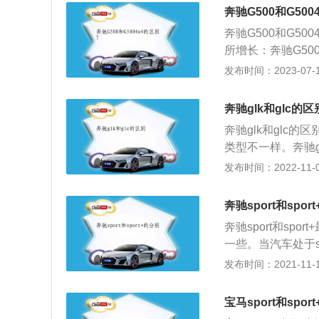
2、c级是一款中
奔驰G500和G500
产版c级一共使用
奔驰G500和G50
版1.5升涡轮增压
所增长：奔驰G50
变速箱。
4采用新套件，前
发布时间：2023-07-17
一体的氙气大灯；2
驰G5004x4后
奔驰glk和glc的区
棕色格纹缝线，打
奔驰glk和glc
4内饰进行升级。
类型不一样。奔驰
个控制按钮，8英
线框更为硬实的gl
发布时间：2022-11-02
统控制中心。3、动
线型设计，制作出
L双增压V8发动力
在世界市场上用户
N/m，前后轴距为2
奔驰sport和spor
价也始终全是排在
设备使得它在近180
奔驰sport和spo
实在是强劲。全新
大功率和456nm/2
一些。当汽车处于s
型号。车子选用了
动机转速比较高的
发布时间：2021-11-10
在小细节上大家也
和方向盘转向比配置
C与GLK给人的
从而减少车辆高速
C配用型号规格为M
宝马sport和spo
感。如果是奔驰的A
三种驱动力调校。作