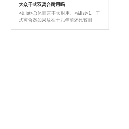
室，最后形成废气排出，就可以让三元
无法制作，需要将车辆送到修理厂或4s
造成烧机油。<&list>3、机油粘度。使用
大众干式双离合耐用吗
催化器得到清洗，排气管堵塞的情况就
店；<&list>2.车辆半轴套管防尘罩破
机油粘度过小的话，同样会有烧机油现
<&list>总体而言不太耐用。<&list>1、干
能够得到解决。
裂，破裂后会出现漏油现象，使半轴磨
象，机油粘度过小具有很好的流动性，
式离合器如果放在十几年前还比较耐
损严重，磨损的半轴容易损坏，产生异
容易窜入到气缸内，参与燃烧。<&list>
用，但是由于现在的汽车发动机动力输
响；<&list>3.稳定器的转向胶套和球头
4、机油量。机油量过多，机油压力过
出越来越高，使得干式离合器散热不足
老化，一般是使用时间过长造成的。解
大，会将部分机油压入气缸内，也会出
的缺陷也逐渐暴露出来。<&list>2、由于
决方法是更换新的质量好的转向橡胶套
现烧机油。<&list>5、机油滤清器堵塞：
干式双离合的工作环境暴露在空气中，
和球头。
会导致进气不畅，使进气压力下降，形
而离合器的散热也是通离合器罩上面的
成负压，使机油在负压的情况下吸入燃
几个小孔来进行散热。但是在行驶过程
烧室引起烧机油。<&list>6、正时齿轮或
中变速箱需要换挡，就不得不使得离合
链条磨损：正时齿轮或链条的磨损会引
器频繁工作。<&list>3、长时间的低速行
起气阀和曲轴的正时不同步。由于轮齿
驶以及过于频繁的启停，导致离合器的
或链条磨损产生的过量侧隙，使得发动
温度不断升高，而低速行驶时空气流动
机的调节无法实现：前一圈的正时和下
效率不高，无法将离合器中的热量有效
一圈可能就不一样。当气阀和活塞的运
的带走，导致离合器内部的温度不断升
动不同步时，会造成过大的机油消耗。
高，加速离合器的磨损。
解决方法：更换正时齿轮或链条。<&list
>7、内垫圈、进风口破裂：新的发动机
设计中，经常采用各种由金属和其他材