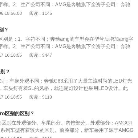
g字样。2、生产公司不同：AMG是奔驰旗下全资子公司；奔驰
产方向不同：amg是一家奔驰旗下的专门负责改装高性能奔驰轿
 15:56:08
阅读：1145
要负责研发新产品。4、在品牌上，大部分车主都知道普通奔
而很多车主不知道amg是奔驰中的一个高端品牌。5、动力不
别？
由奔驰旗下的性能部门调校、改装或直接制造。比同款的普通奔
区别是：1、字符不同：奔驰amg的车型会在型号后增加amg字
重点不同：普通奔驰车注重的是品牌、豪华、舒适。AMG是奔
g字样。2、生产公司不同：AMG是奔驰旗下全资子公司；奔驰
重的是性能，马力，声浪以及驾驶体验等等。
产方向不同：amg是一家奔驰旗下的专门负责改装高性能奔驰轿
 16:18:55
阅读：9447
要负责研发新产品。奔驰e级amg一共使用三款发动机，分别是
涡轮增压发动机、高功率版3.0升双涡轮增压发动机和4.0升双涡
区别？
的区别：车身外观不同：奔驰C63采用了大量主流时尚的LED灯光
，车头灯有着SL的风格，就连尾灯设计也采用LED设计。此
8吋强有力地支撑着轮胎，刹车配件方面也有重新装点的元素
 16:18:55
阅读：9119
盘紧追运动与时尚潮流。而奔驰S63车身尺寸方面，全新奔驰S
为5027/1899/1411mm，轴距为2945mm，从而把大型豪华
rpro区别的区别？
体现地淋漓尽致。配置不同：搭载一款有着6.2L排量的V8发
trpro区别在外观部分、车尾部分、内饰部分。外观部分：AMGGT
5L排量的涡轮增压发动机，输出马力在451匹上下，峰值扭矩
GT系列车型有着较大的区别。前脸部分，新车采用了源于AMGG
，未来还会在2012年为其推出动力可开发型套装组合，预计输出
直瀑式前进气格栅，再搭配上犀利的前大灯设计，以及带有巨大