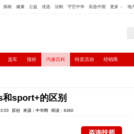
插画
健康
公益
优选
法制
守艺中华
应急中国
更多
地
选车
报价
汽修百科
特卖活动
经销商
s和sport+的区别
3:03
原创
来源：中华网
阅读：6360
咨询技师