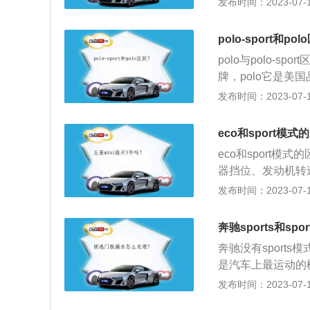
发布时间：2023-07-17
马力会提升至481
通风口的发动机盖
小时，而奔驰全新S
力学效率，全面向
很方便。此外，新
polo-sport和po
后扰流板，上部中
示器。抬头显示器是
polo与polo-sp
板也能进行手动调
投影在前挡风玻璃
牌，polo它是美国品
还采用了大尺寸双
而polo-spo
发布时间：2023-07-17
散器，既能提升整
品不同：其次两者
内采用了大量Alc
要有套装、毛衣、外
足又兼具轻量化的
eco和sport模式
为主，比如钓鱼服、
装AMG赛道套装
eco和sport
olo低，polo
架。
器挡位、发动机转
多社会名流，属于奢
合判断、分析，由
发布时间：2023-07-17
推出的一个品牌。
比普通驾驶模式有
减少不必要的燃油
奔驰sports和sp
经济性。在运动模
奔驰没有sports模
持在较低的挡位上
是汽车上最运动的模
况：在市区拥堵路
来自德国的汽车制
发布时间：2023-07-17
力，同时走走停停
驰汽车的介绍：1、
起来更加舒适。