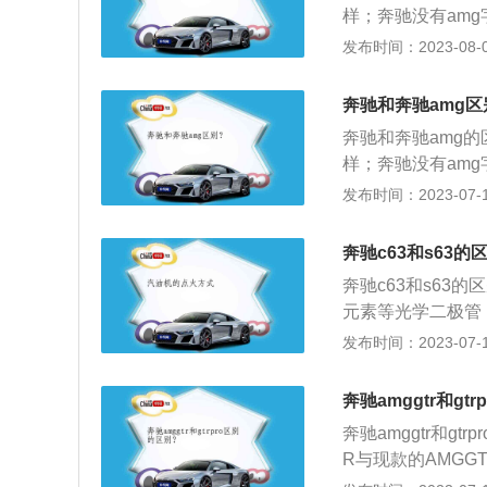
样；奔驰没有am
是总公司。3、生
发布时间：2023-08-06
车的公司；奔驰主
驰属于豪车品牌，
奔驰和奔驰amg区
同：AMG车型是
奔驰和奔驰amg的
驰动力大。6、注
样；奔驰没有am
驰的高端品牌。注
是总公司。3、生
发布时间：2023-07-17
车的公司；奔驰主
低功率版3.0升双
奔驰c63和s63的
轮增压v8发动机。
奔驰c63和s63
元素等光学二极管
外，重新设计的1
发布时间：2023-07-17
——红色的刹车卡
级Coupe长宽高分别
奔驰amggtr和gt
双门GT轿跑的感觉
奔驰amggtr和g
动机代替原厂的5.
R与现款的AMG
达到603牛顿-米
T3赛车的大面积