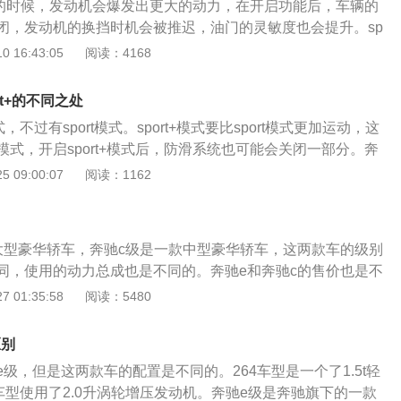
行驶的时候，发动机会爆发出更大的动力，在开启功能后，车辆的
驶模式：汽车驾驶模式通过对行车电脑进行调节，从而改变汽
世于奔驰C级轿车底盘上的“小级别”SUV车型号。在外型上，大
闭，发动机的换挡时机会被推迟，油门的灵敏度也会提升。sp
反映速度，从而达到车主不同的需求。一般来说，汽车的驾驶
来比喻GLK最好不过。表面一幅严肃霸气，看透人生的眼神，不
速相对要低一些，运转相对平稳一些。宝马sport和sport+的是
 16:43:05
阅读：4168
、comfort模式、sport模式和sport+模式，分别代表着节能、
对比，坚持不懈走自己的个性风格。车内饰上，更为重视总体
不同，sport+车型相对来说更加的激进一些，在车辆的模式
运动。车主朋友可以根据自身的实际情况，来选择适合自己的
多家居元素，令奔驰GLK成为很多家用顾客的首选。驱动力
时候，汽车的油门速度可以增加到最大，这时的变速箱也会在发动
常情况下汽车处于comfort模式就可以了，此时汽车的动力性
ort+的不同之处
配用了3.0L、3.5这两种汽车发动机。
况下采取换挡的，为车辆提升更大的动力。一般情况下是在车
均衡。
式，不过有sport模式。sport+模式要比sport模式更加运动，这
候去使用的。
式，开启sport+模式后，防滑系统也可能会关闭一部分。奔
国的汽车制造厂商，奔驰旗下有非常多车型基本都已经被国产
 09:00:07
阅读：1162
的车型有a级，c级，e级，gla，glb，glc等。 c级是一辆中
级有标准轴距版车型，也有长轴距版车型。 国产版c级一共使用
别是低功率版1.5升涡轮增压发动机，高功率版1.5升涡轮增
大型豪华轿车，奔驰c级是一款中型豪华轿车，这两款车的级别
涡轮增压发动机。低功率版1.5升涡轮增压发动机具有156马力和
同，使用的动力总成也是不同的。奔驰e和奔驰c的售价也是不
矩，这款发动机的最大功率转速为5700转每分钟，最大扭矩转
价要比奔驰c更贵一些。国产奔驰e都是长轴距车型，国产奔驰c
 01:35:58
阅读：5480
00转每分钟。这款发动机配备了缸内直喷技术，而且使用的是铝合
标准轴距车型。奔驰e级一共使用了三款发动机，分别是1.5升
率版1.5升涡轮增压发动机具有184马力和250牛米的最大扭
功率版2.0升涡轮增压发动机，高功率版2.0升涡轮增压发动
增压发动机具有258马力和370牛米的最大扭矩。 与这三款发动机
区别
压发动机最大功率为135kw，最大扭矩为280牛米，这款发动机
t变速器。 使用9at变速器可以提高汽车的换挡平顺性和燃油合
级，但是这两款车的配置是不同的。264车型是一个了1.5t轻
100转每分钟，最大扭矩转速为3000到4000转每分钟。低功
速器的可靠性耐用性同样是更好的。 （中华网汽车auto.china.c
车型使用了2.0升涡轮增压发动机。奔驰e级是奔驰旗下的一款
压发动机最大功率为190kw，最大扭矩为370牛米，这款发动机