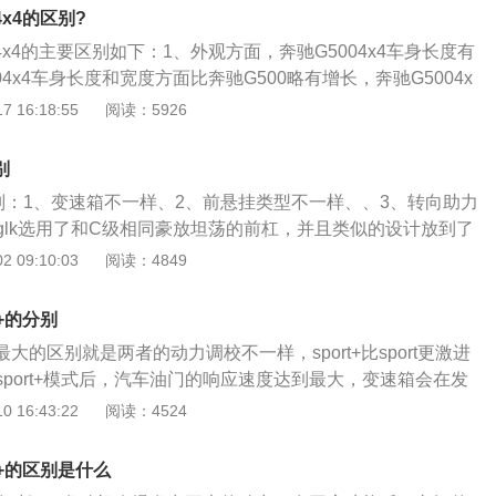
型轿车，国产版c级有标准轴距版车型，也有长轴距版车型。国
4x4的区别?
了三款发动机，分别是低功率版1.5升涡轮增压发动机，高功率
04x4的主要区别如下：1、外观方面，奔驰G5004x4车身长度有
发动机，2.0升涡轮增压发动机。与这三款发动机匹配的都是9at
04x4车身长度和宽度方面比奔驰G500略有增长，奔驰G5004x
保险杠造型有所调整，格栅面积更大，大灯方面仍然是远近光
 16:18:55
阅读：5926
、内饰方面，奔驰G5004x4采用了特殊的棕色格纹缝线：奔
座两张独立座椅部分，除了棕色真皮材质包覆外，更采用了特殊的
别
造出订制改装车款独特的奢华风格。与外观类似，奔驰G5004x
的区别：1、变速箱不一样、2、前悬挂类型不一样、、3、转向助力
新仪表盘带有半嵌入式显示器，三辐式真皮方向盘上布置了12
glk选用了和C级相同豪放坦荡的前杠，并且类似的设计放到了
寸中控屏和支持多点触控构建起奔驰最新信息、娱乐、互联系
k身上。glc在保存家族化特点元素的基本上，选用了饱满的流
 09:10:03
阅读：4849
力方面，奔驰G5004x4发动机进行更新：奔驰G500搭载的4.0
动感十足的外型线条，尽展明智游刃的姿势。奔驰GLC这款车
，搭配7挡手自一体变速箱，最大马力422马力，最大扭矩610
评价尽管不太好，但在我国市场依然卖的飞起。抬价、用户评
850mm，而奔驰G5004x4搭载5.0LV8发动机，机械增压器的
t+的分别
豪华车品牌中型SUV的前端，归根结底依然奔驰的品牌影响力
0rpm时就可以爆发出80%最大扭矩，具有216kw/5500rpm最
rt+最大的区别就是两者的动力调校不一样，sport+比sport更激进
升级奔驰GLC依托于MRA后轮驱动平台制作，是GLK的改款车
800-4000rpm最大扭矩。
port+模式后，汽车油门的响应速度达到最大，变速箱会在发
奔驰全新家族化设计风格，总体造型设计更为饱满，与此同时
情况下才换挡，从而提升车辆的动力。同时，搭载可调节悬架
 16:43:22
阅读：4524
可以觉得出车子显得更为的精美。从外型上大家可以看出，GL
的车型，当处于sport+模式时，汽车的悬架会变得比较硬，
硬实感根本不一样，相比较更能虏获女士驾驶员的喜爱。奔驰GL
过弯的侧倾情况，而且方向盘转动时会变得比较重，增加手
2742.0T涡轮汽车发动机，与此同时该汽车发动机也有低中高
rt+的区别是什么
MG车型调到了sport+模式，其排气声浪也会更响，运动氛围
为奔驰GLC的其前身，奔驰GLK依然具有“小硬汉”的美誉，