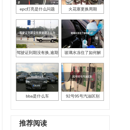
epc灯亮是什么问题
火花塞更换周期
驾驶证到期没有换,逾期
玻璃水冻住了如何解
怎么办??
决？
bba是什么车
92号95号汽油区别
推荐阅读