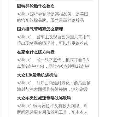
固特异轮胎什么档次
<&list>固特异轮胎是高档品牌，是美国
的汽车轮胎品牌。虽然是高档轮胎品
牌，但是中高低端的轮胎都有生产，这
国六排气管堵塞怎么清理
也是为了更好的开拓市场。
<&list>1、当车主发现自己的国六车排气
管出现堵塞的情况时，可以利用铁丝或
者是细棍，直接将杂物给取出来，如果
在家拿什么练方向盘
堵塞情况比较严重，也可以采取应急措
<&list>1、找一只平底锅，把两耳看作3
施。 <&list>2、直接利用木棍将所有的
点和9点钟方向，同时在6点钟和12点钟
杂物推到排气管里面的位置处，然后将
方向做一个标记。 <&list>2、双手握住
三元催化器拆解开，就可以将堵塞的东
大众1.8t发动机烧机油
平底锅两耳，然后往左打半圈、一圈、
西取出来。但如果是因为积碳过多引起
<&list>1、前后曲轴油封老化：前后曲轴
一圈半的练习，往右同样也要打相同的
的堵塞，就需要将三元催化器泡在草酸
油封与油大面积且持续接触，油的杂质
圈数。 <&list>3、最后强调要反复练
中进行清洗。 <&list>3、也可以利用清
和发动机内持续温度变化使其密封效果
习，这样就可以形成肌肉记忆，在真实
大众冬天过减速带咯吱咯吱响
洗剂对堵塞的情况得到解决，将清洗剂
逐渐减弱，导致渗油或漏油。<&list>2、
驾驶车辆时，不需要记忆也能打好方
放在燃油箱中，与燃油混合后，车辆启
<&list>1.转向器拉杆头有较大间隙，判
活塞间隙过大：积碳会使活塞环与缸体
向。
动时，就可以和汽油一起进入到燃烧
断间隙需要专用仪器和工具，车主本人
的间隙扩大，导致机油流入燃烧室中，