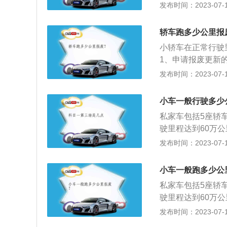
辆解体并照相。要
非营运轿车、轮式
发布时间：2023-07-17
其他摩托车行驶1
割断。最后车主持
割断。车主持《变
引导报废是建议报
车使用年限分别如
证明》及车辆解体
明》及车辆解体照
制报废是必须、一
使用10年，大型
轿车跑多少公里报
批，办理报废登记
批，办理报废登记
的；经修理和调整
小型教练载客汽车
UV，非营运的小
小轿车在正常行驶
理和调整或者采用
用15年；（四）
国家将引导报废。
1、申请报废更新
在用车有关要求的
10年，大、中型
申请表》一份，加
发布时间：2023-07-17
车检验合格标志的
中型非营运载客汽
具《汽车报废通知
动机的低速货车使
合汽车报废标准，
小车一般行驶多少
年，危险品运输载
家符合规定的回收
车）使用15年；
私家车包括5座轿
辆解体并照相。要
业车使用30年；
驶里程达到60万
割断。5、车主持
年，其他半挂车使
里，车辆每年需要
发布时间：2023-07-17
证明》及车辆解体
年。对小、微型出
国家报废标准或者
批，办理报废登记
市人民政府有关部
验不符合国家机动
小车一般跑多少公
小、微型出租客运
的机动车，称为报
私家车包括5座轿
不得低于11年。
满后连续3个机动
驶里程达到60万
使用年限限制。机
废。办理延缓汽车
里，车辆每年需要
发布时间：2023-07-17
起超过2年未办理
手续，车主需要携
国家报废标准或者
书、机动车第三者