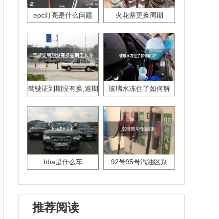
epc灯亮是什么问题
火花塞更换周期
驾驶证到期没有换,逾期
玻璃水冻住了如何解
怎么办??
决？
bba是什么车
92号95号汽油区别
推荐阅读