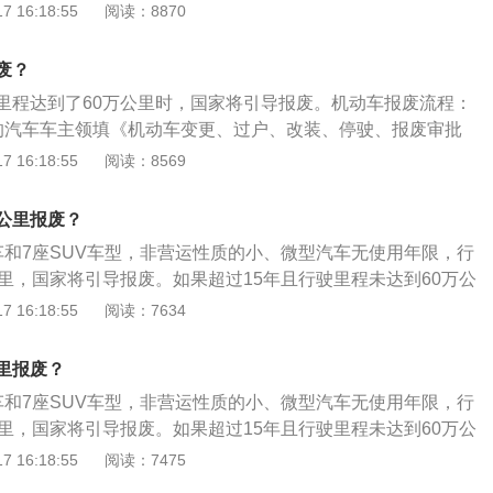
求发动机与车辆分离，发动机的缸体应打破，车架（底盘）要
专用机械车也无使用年限限制。引导报废与强制报废的区别：
 16:18:55
阅读：8870
2万千米。根据《机动车强制报废标准规定》第五条，各类机动
《变更表》、《XX省更新汽车技术鉴定表》和《报废汽车回收
更表》、《XX省更新汽车技术鉴定表》和《报废汽车回收证
废，但是如果车辆还符合继续使用的要求，则可以不报废。强
下:（一）小、微型出租客运汽车使用8年，中型出租客运汽车
照片，经机动车查验岗核对并签字，回收牌证，按规定上报审
片，经机动车查验岗核对并签字，回收牌证，按规定上报审
定、肯定要报废。强制报废的标准有4点：达到规定使用年限
出租客运汽车使用12年；（二）租赁载客汽车使用15年；（三）
废？
即可完成报废。车辆报废规定是家用5座位轿车以及7座位的S
。
仍不符合机动车安全技术国家标准对在用车有关要求的；经修
使用10年，中型教练载客汽车使用12年，大型教练载客汽车使
、微型汽车无使用年限。在正常行驶里程达到了60万公里时，
里程达到了60万公里时，国家将引导报废。机动车报废流程：
控制技术后，向大气排放污染物或者噪声仍不符合国家标准对
公交客运汽车使用13年；（五）其他小、微型营运载客汽车使用
的汽车车主领填《机动车变更、过户、改装、停驶、报废审批
；在检验有效期届满后连续3个机动车检验周期内未取得机动
营运载客汽车使用15年；（六）专用校车使用15年；（七）大、
盖车主印章。2、登记受理岗申请，对已达报废年限的车辆开
 16:18:55
阅读：8569
。
车（大型轿车除外）使用20年；（八）三轮汽车、装用单缸发
书》。对未达到报废年限的机动车，经机动车查验岗认定，符
用9年，装用多缸发动机的低速货车以及微型载货汽车使用12
核发《汽车报废通知单》。3、车主持《通知书》自行选择一
公里报废？
货汽车使用10年，其他载货汽车（包括半挂牵引车和全挂牵引
企业将车辆送交解体。4、回收企业经查验《通知书》后将车
（九）有载货功能的专项作业车使用15年，无载货功能的专项作
车和7座SUV车型，非营运性质的小、微型汽车无使用年限，行
求发动机与车辆分离，发动机的缸体应打破，车架（底盘）要
（十）全挂车、危险品运输半挂车使用10年，集装箱半挂车20
公里，国家将引导报废。如果超过15年且行驶里程未达到60万公
《变更表》、《XX省更新汽车技术鉴定表》和《报废汽车回收
用15年；（十一）正三轮摩托车使用12年，其他摩托车使用13
年检2次，检验不合格的将强制报废。报废汽车的含义：达到
 16:18:55
阅读：7634
照片，经机动车查验岗核对并签字，回收牌证，按规定上报审
租客运汽车（纯电动汽车除外）和摩托车，省、自治区、直辖
虽然未达到国家报废标准，但发动机或者底盘严重损坏，经检
。
门可结合本地实际情况，制定严于上述使用年限的规定，但
车运行安全技术条件，或者不符合国家机动车污染物排放标准
里报废？
汽车不得低于6年，正三轮摩托车不得低于10年，其他摩托车
废汽车。依据《机动车强迫报废规范》规则：在查验有效期届
车和7座SUV车型，非营运性质的小、微型汽车无使用年限，行
小、微型非营运载客汽车、大型非营运轿车、轮式专用机械车无
车查验周期内未获得机动车查验及格标记的机动车该当强迫报
公里，国家将引导报废。如果超过15年且行驶里程未达到60万公
动车使用年限起始日期按照注册登记日期计算，但自出厂之日
报废年限手续：汽车报废年限新规定，办理延缓汽车报废年限
年检2次，检验不合格的将强制报废。报废汽车的含义：达到
 16:18:55
阅读：7475
注册登记手续的，按照出厂日期计算。
带机动车所有人的身份证明、机动车行驶证、机动车登记证
虽然未达到国家报废标准，但发动机或者底盘严重损坏，经检
责任强制保险凭证、机动车检测表。车主提交申请后，车管所