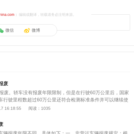
china.com
）编辑或翻译，转载请务必注明来源。
微信
微博
报废
里报废。轿车没有报废年限限制，但是在行驶60万公里后，国家
车行驶里程数超过60万公里还符合检测标准条件并可以继续使
线年检4次，检验不合格的将实行强制报废制度。根据《机动
 16:18:55
阅读：1035
定》第四条，已注册机动车有下列情形之一的应当强制报废，
动车交售给报废机动车回收拆解企业。由报废机动车回收拆解
废
记、拆解、销毁等处理，并将报废机动车登记证书、号牌、行
车辆报废年限不同。具体如下：一、非营运车辆报废规定：根