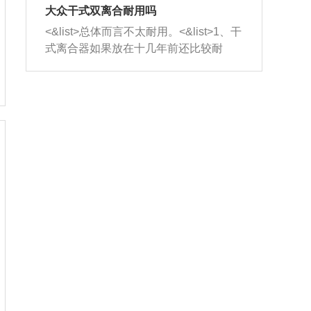
室，最后形成废气排出，就可以让三元
无法制作，需要将车辆送到修理厂或4s
造成烧机油。<&list>3、机油粘度。使用
大众干式双离合耐用吗
催化器得到清洗，排气管堵塞的情况就
店；<&list>2.车辆半轴套管防尘罩破
机油粘度过小的话，同样会有烧机油现
<&list>总体而言不太耐用。<&list>1、干
能够得到解决。
裂，破裂后会出现漏油现象，使半轴磨
象，机油粘度过小具有很好的流动性，
式离合器如果放在十几年前还比较耐
损严重，磨损的半轴容易损坏，产生异
容易窜入到气缸内，参与燃烧。<&list>
用，但是由于现在的汽车发动机动力输
响；<&list>3.稳定器的转向胶套和球头
4、机油量。机油量过多，机油压力过
出越来越高，使得干式离合器散热不足
老化，一般是使用时间过长造成的。解
大，会将部分机油压入气缸内，也会出
的缺陷也逐渐暴露出来。<&list>2、由于
决方法是更换新的质量好的转向橡胶套
现烧机油。<&list>5、机油滤清器堵塞：
干式双离合的工作环境暴露在空气中，
和球头。
会导致进气不畅，使进气压力下降，形
而离合器的散热也是通离合器罩上面的
成负压，使机油在负压的情况下吸入燃
几个小孔来进行散热。但是在行驶过程
烧室引起烧机油。<&list>6、正时齿轮或
中变速箱需要换挡，就不得不使得离合
链条磨损：正时齿轮或链条的磨损会引
器频繁工作。<&list>3、长时间的低速行
起气阀和曲轴的正时不同步。由于轮齿
驶以及过于频繁的启停，导致离合器的
或链条磨损产生的过量侧隙，使得发动
温度不断升高，而低速行驶时空气流动
机的调节无法实现：前一圈的正时和下
效率不高，无法将离合器中的热量有效
一圈可能就不一样。当气阀和活塞的运
的带走，导致离合器内部的温度不断升
动不同步时，会造成过大的机油消耗。
高，加速离合器的磨损。
解决方法：更换正时齿轮或链条。<&list
>7、内垫圈、进风口破裂：新的发动机
设计中，经常采用各种由金属和其他材