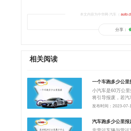
本文内容为中华网·汽车（
auto.
分享：
相关阅读
一个车跑多少公里
小汽车是60万公
将引导报废，若汽
用，则需要一年上
发布时间：2023-07-17
车强制报废标准规
其所有人应当将机
汽车跑多少公里报
企业按规定进行登
非营运车辆与营运