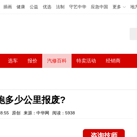
插画
健康
公益
优选
法制
守艺中华
应急中国
更多
地
选车
报价
汽修百科
特卖活动
经销商
跑多少公里报废?
8:55
原创
来源：中华网
阅读：5938
咨询技师