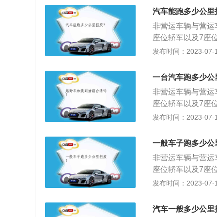
验不符合国家机动
会根据申请材料对
汽车能跑多少公里
的机动车，称为报
符合要求，车管所
非营运车辆与营运
满后连续3个机动
座位轿车以及7座
废。办理延缓汽车
程达到了60万公
发布时间：2023-07-17
手续，车主需要携
车、大型非营运轿
书、机动车第三者
定：小、微型出租
会根据申请材料对
一台汽车跑多少公
型出租客运汽车报
符合要求，车管所
非营运车辆与营运
载客汽车报废年限
座位轿车以及7座
废年限8年，轻型
程达到了60万公
发布时间：2023-07-17
废更新的汽车车主
车、大型非营运轿
份，加盖车主印章
定：小、微型出租
知书》。对未达到
一般车子跑多少公
型出租客运汽车报
准，核发《汽车报
非营运车辆与营运
载客汽车报废年限
企业将车辆送交解
座位轿车以及7座
废年限8年，轻型
动机与车辆分离，
程达到了60万公
发布时间：2023-07-17
废更新的汽车车主
表》、《XX省更
车、大型非营运轿
份，加盖车主印章
经机动车查验岗核
定：小、微型出租
知书》。对未达到
汽车一般多少公里
说明：根据《机动
型出租客运汽车报