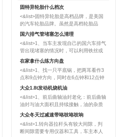
固特异轮胎什么档次
<&list>固特异轮胎是高档品牌，是美国
的汽车轮胎品牌。虽然是高档轮胎品
牌，但是中高低端的轮胎都有生产，这
国六排气管堵塞怎么清理
也是为了更好的开拓市场。
<&list>1、当车主发现自己的国六车排气
管出现堵塞的情况时，可以利用铁丝或
者是细棍，直接将杂物给取出来，如果
在家拿什么练方向盘
堵塞情况比较严重，也可以采取应急措
<&list>1、找一只平底锅，把两耳看作3
施。 <&list>2、直接利用木棍将所有的
点和9点钟方向，同时在6点钟和12点钟
杂物推到排气管里面的位置处，然后将
方向做一个标记。 <&list>2、双手握住
三元催化器拆解开，就可以将堵塞的东
大众1.8t发动机烧机油
平底锅两耳，然后往左打半圈、一圈、
西取出来。但如果是因为积碳过多引起
<&list>1、前后曲轴油封老化：前后曲轴
一圈半的练习，往右同样也要打相同的
的堵塞，就需要将三元催化器泡在草酸
油封与油大面积且持续接触，油的杂质
圈数。 <&list>3、最后强调要反复练
中进行清洗。 <&list>3、也可以利用清
和发动机内持续温度变化使其密封效果
习，这样就可以形成肌肉记忆，在真实
大众冬天过减速带咯吱咯吱响
洗剂对堵塞的情况得到解决，将清洗剂
逐渐减弱，导致渗油或漏油。<&list>2、
驾驶车辆时，不需要记忆也能打好方
放在燃油箱中，与燃油混合后，车辆启
<&list>1.转向器拉杆头有较大间隙，判
活塞间隙过大：积碳会使活塞环与缸体
向。
动时，就可以和汽油一起进入到燃烧
断间隙需要专用仪器和工具，车主本人
的间隙扩大，导致机油流入燃烧室中，