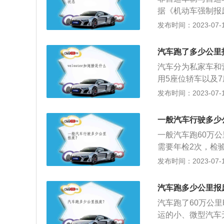
驶证交公安机关交通
据《机动车强制报
修理和调整仍不符
报废，其中小、微
发布时间：2023-07-17
调整或者采用控制
二、营运车辆报废
车有关要求的;(
客运汽车行驶50万
验合格标志的。根
汽车跑了多少公里
60万千米;(三)
里程的机动车引导
汽车分为私家车和
万千米;(四)公交
售给报废机动车回
用5座位轿车以及
千米，中型营运载客
解、销毁等处理，
里程达到了60万
发布时间：2023-07-17
用校车行驶40万千
理部门注销：（一
汽车、大型非营运
米，中型非营运载客
驶50万千米，大
规定：小、微型出
微型载货汽车行驶
一般汽车行驶多少
米；（三）小型和
大型出租客运汽车
(包括半挂牵引车和
千米；（四）公交
一般汽车跑60万
运载客汽车报废年
米，装用多缸发动机
驶60万千米，中
需要年检2次，检
报废年限8年，轻
行驶50万千米;(
米；（六）专用校
用的，需要一年上
发布时间：2023-07-17
先，申请报废更新
车报废流程如下：
运轿车行驶60万
的小、微型汽车无
申请表》一份，并
驶、报废审批申请
行驶60万千米；
的使用年限为8年
具的《汽车报废通
汽车跑多少公里报
的车辆开具《汽车
千米，重型载货汽
0年，年限到了强
符合汽车报废标准
认定，符合汽车报
汽车跑了60万公
输载货汽车行驶4
引导报废。汽车到
一家符合规定的回
择一家符合规定的
运的小、微型汽车
项作业车、轮式专
车会面临罚款及吊
解体并照相，要求