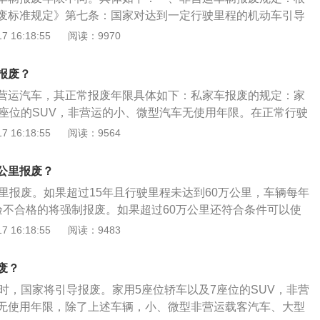
管理部门注销：(一)达到本规定第五条规定使用年限的;(二)经
废标准规定》第七条：国家对达到一定行驶里程的机动车引导
合机动车安全技术国家标准对在用车有关要求的;(三)经修理和
型非营运载客汽车和大型非营运轿车报废里程为60万公里。
 16:18:55
阅读：9970
技术后，向大气排放污染物或者噪声仍不符合国家标准对在用
公里数：(一)小、微型出租客运汽车行驶60万千米，中型出租
四)在检验有效期届满后连续3个机动车检验周期内未取得机动车检
千米，大型出租客运汽车行驶60万千米;(二)租赁载客汽车行驶
据《机动车强制报废标准规定》第七条，国家对达到一定行驶
报废？
小型和中型教练载客汽车行驶50万千米，大型教练载客汽车行驶60
报废。达到下列行驶里程的机动车，其所有人可以将机动车交
营运汽车，其正常报废年限具体如下：私家车报废的规定：家
客运汽车行驶40万千米;(五)其他小、微型营运载客汽车行驶60万
收拆解企业，由报废机动车回收拆解企业按规定进行登记、拆
7座位的SUV，非营运的小、微型汽车无使用年限。在正常行驶
汽车行驶50万千米，大型营运载客汽车行驶80万千米;(六)专
并将报废的机动车登记证书、号牌、行驶证交公安机关交通管
公里时，国家将引导报废。除了上述车辆，小、微型非营运载客
 16:18:55
阅读：9564
米;(七)小、微型非营运载客汽车和大型非营运轿车行驶60万千
）小、微型出租客运汽车行驶60万千米，中型出租客运汽车行
轿车、轮式专用机械车也无使用年限限制。常见营运汽车报废
汽车行驶50万千米，大型非营运载客汽车行驶60万千米;(八)
型出租客运汽车行驶60万千米；（二）租赁载客汽车行驶60万千
租客运汽车报废年限8年，中型出租客运汽车报废年限10年，
50万千米，中、轻型载货汽车行驶60万千米，重型载货汽车
公里报废？
中型教练载客汽车行驶50万千米，大型教练载客汽车行驶60万
报废年限12年。公交客运汽车报废年限13年，其他小、微型营
全挂牵引车)行驶70万千米，危险品运输载货汽车行驶40万千
客运汽车行驶40万千米；（五）其他小、微型营运载客汽车行
公里报废。如果超过15年且行驶里程未达到60万公里，车辆每年
限10年，大、中型营运载客汽车报废年限15年；微型营运货车
的低速货车行驶30万千米;(九)专项作业车、轮式专用机械车
型营运载客汽车行驶50万千米，大型营运载客汽车行驶80万千
验不合格的将强制报废。如果超过60万公里还符合条件可以使
型和大型营运货车报废年限10年。车辆报废办理流程如下：首
十)正三轮摩托车行驶10万千米，其他摩托车行驶12万千米。机动
车行驶40万千米；（七）小、微型非营运载客汽车和大型非营
线年检4次。私家车包括5座轿车和7座SUV车型，非营运性质
 16:18:55
阅读：9483
的汽车车主领填《机动车变更、过户、改装、停驶、报废审批
申请报废更新的汽车车主领填《机动车变更、过户、改装、停
千米，中型非营运载客汽车行驶50万千米，大型非营运载客汽车
使用年限，行驶里程达到60万公里，国家将引导报废。出租车
加盖车主印章，等待登记受理岗发放对已达报废年限的车辆开
表》一份，加盖车主印章。登记岗受理申请，对已达报废年限
（八）微型载货汽车行驶50万千米，中、轻型载货汽车行驶60万
，时间到了将强制引导报废；中型出租客运汽车的使用年限为1
知书》，对未达到报废年限的机动车，经机动车查验岗认定，
废？
报废通知书》。对未达到报废年限的机动车，经机动车查验岗
车（包括半挂牵引车和全挂牵引车）行驶70万千米，危险品运
制引导报废；微型载货汽车的使用年限为12年，时间到了强制
，核发《汽车报废通知单》。然后车主持《通知书》自行选择
废标准，核发《汽车报废通知单》。车主持《通知书》自行选
里时，国家将引导报废。家用5座位轿车以及7座位的SUV，非营
0万千米，装用多缸发动机的低速货车行驶30万千米；（九）专
期不报废的后果是影响驾驶证换证或年审。驾驶已经脱审的汽
收企业将车辆送交解体，回收企业经查验《通知书》后将车辆
回收企业将车辆送交解体。回收企业经查验《通知书》后将车
无使用年限，除了上述车辆，小、微型非营运载客汽车、大型
用机械车行驶50万千米；（十）正三轮摩托车行驶10万千米，
销驾驶证。汽车会进行强制报废，费用自付。
是发动机与车辆分离，发动机的缸体应打破，车架（底盘）要