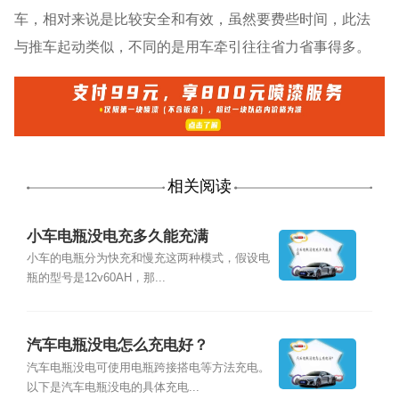
车，相对来说是比较安全和有效，虽然要费些时间，此法
与推车起动类似，不同的是用车牵引往往省力省事得多。
相关阅读
小车电瓶没电充多久能充满
小车的电瓶分为快充和慢充这两种模式，假设电
瓶的型号是12v60AH，那...
汽车电瓶没电怎么充电好？
汽车电瓶没电可使用电瓶跨接搭电等方法充电。
以下是汽车电瓶没电的具体充电...