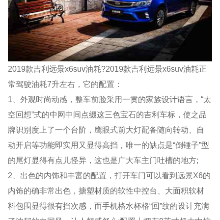
2019款吉利远景x6suv油耗?2019款吉利远景x6suv油耗正
常驾驶油耗7升左右，它的配置：
1、外观时尚动感，整车前脸采用一贯的家族设计语言，“太
空回想”式的中网中间点缀这三色宝石的吉利车标，使之品
牌识别度上了一个台阶，鹰眼式前大灯配备随向转动、自
动开启等功能即实用又显得高挡，唯一的缺点是“倒锤子”型
的尾灯显得有点儿怪异，这也是广大车主门吐槽的地方;
2、出色的内饰和丰富的配置，打开车门可以看到远景X6的
内饰的确非常出色，搪塑材质的软性中控台、大面积软材
料包围显得很有挡次感，而手机格水杯格“回”纹的设计充满