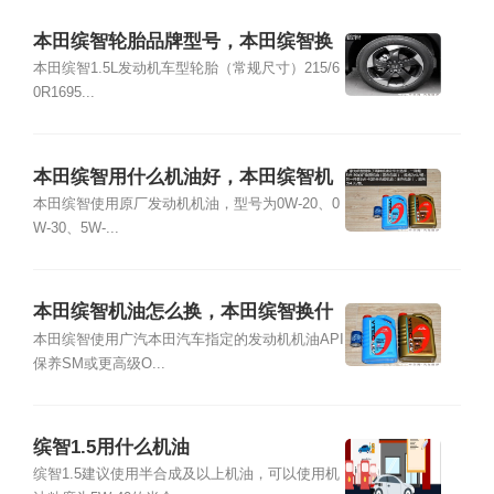
本田缤智轮胎品牌型号，本田缤智换
什么轮胎好
本田缤智1.5L发动机车型轮胎（常规尺寸）215/6
0R1695...
本田缤智用什么机油好，本田缤智机
油型号
本田缤智使用原厂发动机机油，型号为0W-20、0
W-30、5W-...
本田缤智机油怎么换，本田缤智换什
么机油
本田缤智使用广汽本田汽车指定的发动机机油API
保养SM或更高级O...
缤智1.5用什么机油
缤智1.5建议使用半合成及以上机油，可以使用机