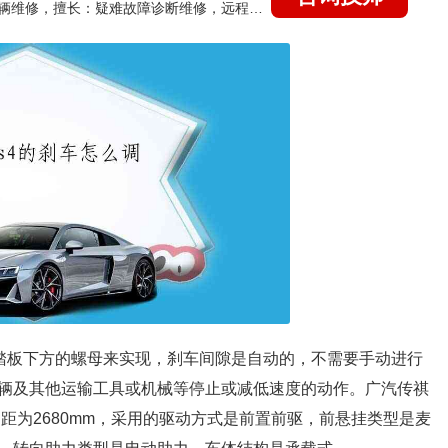
国家认证的汽车维修技师，15年德美日等各系车辆维修，擅长：疑难故障诊断维修，远程维修技术指导
节踏板下方的螺母来实现，刹车间隙是自动的，不需要手动进行
辆及其他运输工具或机械等停止或减低速度的动作。广汽传祺
mm，轴距为2680mm，采用的驱动方式是前置前驱，前悬挂类型是麦