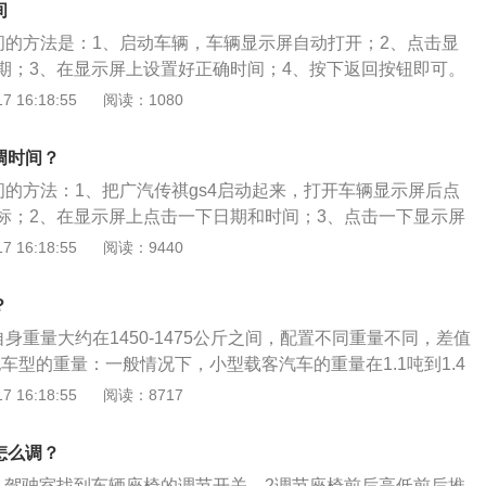
间
时间的方法是：1、启动车辆，车辆显示屏自动打开；2、点击显
期；3、在显示屏上设置好正确时间；4、按下返回按钮即可。
上延续了家族风格，在整体造型方面柔和了很多，使得车身比例
 16:18:55
阅读：1080
养眼。并且，新一代的gs4所提供的车身配色都很不错，比如
车的质感进一步被衬托出来。内饰设计是gs4比较抢眼的部
调时间？
次顶配的黑棕色内饰非常漂亮，这次，gs4在工艺上的提升较
间的方法：1、把广汽传祺gs4启动起来，打开车辆显示屏后点
明显，车内的材质触感非常好。中控台上也装配了两块12.3英
标；2、在显示屏上点击一下日期和时间；3、点击一下显示屏
流配置外，作为全球首款搭载车载微信的量产车，gs4也在互
、在显示屏上修改时间；5、修改完时间后，点击显示屏上的返
 16:18:55
阅读：9440
步。以传祺GS42022款270T手动舒适版为例，车身长宽高
s4是传祺旗下的一款紧凑型suv，车身长4545mm、宽1856m
6*1668mm，轴距为2680mm。搭载1.5TL4涡轮增压发动机，最
轴距为2680mm。传祺gs4不放倒后排座椅后备箱容积为470
最大功率124kW，最大扭矩265牛米，与之匹配的是一款6挡手动
？
椅后的后备箱容积为1560升。
源于有驾官网）
自身重量大约在1450-1475公斤之间，配置不同重量不同，差值
他车型的重量：一般情况下，小型载客汽车的重量在1.1吨到1.4
的车身重量在1.8吨到3.5吨之间，而大型的车辆车身重量会
 16:18:55
阅读：8717
车身重量也会相应增大。降低汽车重量的影响：在保证汽车强
提下，经常厂商会尽可能地降低汽车的重量，从而使汽车的动
怎么调？
减少燃油的消耗，降低汽车尾气的排放污染。
入驾驶室找到车辆座椅的调节开关。2调节座椅前后高低前后推