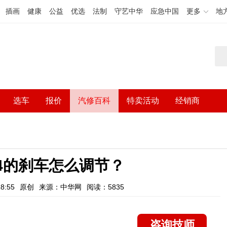
插画
健康
公益
优选
法制
守艺中华
应急中国
更多
地
选车
报价
汽修百科
特卖活动
经销商
4的刹车怎么调节？
8:55
原创
来源：中华网
阅读：5835
咨询技师