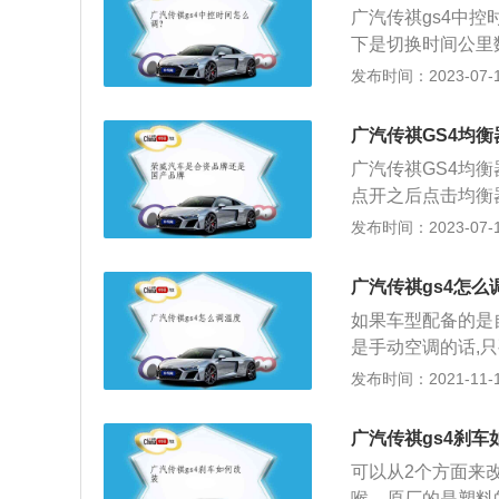
广汽传祺gs4中
下是切换时间公里
再长按分钟显示闪
发布时间：2023-07-17
示时间已经调定。
分别为4545mm、1
广汽传祺GS4均
广汽传祺GS4均
点开之后点击均衡
也可以调整。传祺
发布时间：2023-07-17
45毫米、1856毫
款1.5升涡轮增压
广汽传祺gs4怎么
转速为每分钟500
如果车型配备的是
了dcvt技术和
是手动空调的话,
到最冷位置后再由
发布时间：2021-11-10
相比以往的车型在
传祺家族目前最新
广汽传祺gs4刹车
保险杠给人一种运
可以从2个方面来
腰线搭配悬浮式的
喉，原厂的是塑料