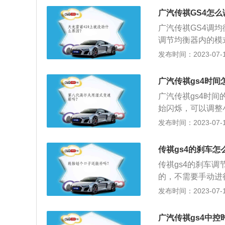
车型，在车身尺寸方
广汽传祺GS4怎
广汽传祺GS4调
调节均衡器内的模式
毫米、宽1856毫米
发布时间：2023-07-17
了1.5T涡轮增压
速是每分钟5000
广汽传祺gs4时间
广汽传祺gs4时
始闪烁，可以调整
4定位于“国际新派
发布时间：2023-07-17
高分别为：4545m
分别为：4545mm
传祺gs4的刹车怎
传祺gs4的刹车
的，不需要手动进
运输工具或机械等
发布时间：2023-07-17
限公司制造的一款紧凑
m，轴距为268
广汽传祺gs4中控
连杆式独立悬架。