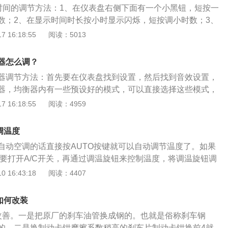
控时间的调节方法：1、在仪表盘右侧下面有一个小黑钮，短按一
数；2、在显示时间时长按小时显示闪烁，短按调小时数；3、
烁，短按调分钟数；4、长按或不按，恢复正常时间显示，显
 16:18:55
阅读：5013
广汽传祺gs4定位于国际新派suv，在车身尺寸方面，其长宽高
856mm、1700mm，轴距为2680mm。
衡器怎么调？
衡器调节方法：首先要在仪表盘找到设置，然后找到音效设置，
器，均衡器内有一些预设好的模式，可以直接选择这些模式，
GS4是传祺旗下的一款紧凑型SUV，这款车的长宽高分别是45
 16:18:55
阅读：4959
米、1668毫米，轴距是2680毫米。新款传祺GS4全系使用了一
发动机，最大功率为124千瓦，最大扭矩为265牛米，最大功率
调温度
0转，最大扭矩转速为每分钟1700到4000转。这款发动机搭载
自动空调的话直接按AUTO按键就可以自动调节温度了。如果
缸内直喷技术，并且使用了铝合金缸盖和铸铁缸体。
只要打开A/C开关，再通过调温旋钮来控制温度，将调温旋钮调
人工间断开启A/C开关来控制温度风速就可以了。广汽传祺gs4
 16:43:18
阅读：4407
外观设计上显得更加的动感惊艳，这款新车采用的设计语言是
的，相较于之前的设计，更加夸张的中网再配合上有棱有角的
如何改装
动十足的感觉。gs4的侧面线条非常的修长，十分有力量感的
改善。一是把原厂的刹车油管换成钢的。也就是俗称刹车钢
车顶设计时尚动感十足，刀锋式的轮毂设计也很漂亮，gs4在
的。二是换制动卡钳摩擦系数稍高的刹车片制动卡钳换前4就