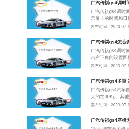
广汽传祺gs4调时
广汽传祺gs4调
示屏上的时间和日
传祺gs4在设计
发布时间：2023-07-17
与细节设计都非常
蓝色和灰色，让整
广汽传祺gs4怎么
分，尤其是顶配和
广汽传祺gs4调时
上一代车型也非常
击右下角的设置图
寸液晶屏，除了主
上的设置时间；4
发布时间：2023-07-17
联方面向前迈了一大
回按钮即可。传祺g
分别为4545*185
m、高1668mm，
大马力169Ps，
广汽传祺gs4多重
升，在放倒后排座
变速箱。（数据来
广汽传祺gs4汽车
大约在30Kg。其
吨之间，中高档汽车
发布时间：2023-07-17
更大，车型越大，
度和安全性能的前
广汽传祺gs4座椅
力性能得到提高，
1找到调节开关进