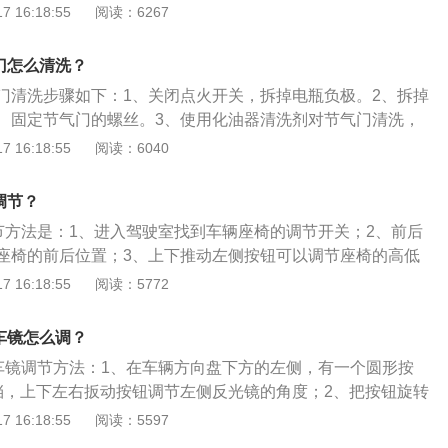
层次感；此外部分配置也得到了升级。新款前包围让整车造型
 16:18:55
阅读：6267
日间行车灯和前雾灯采用了分离式的设计，L型的造型设计很
面同样采用了隐藏式的D柱设计，品牌为米其林，轮毂造型采用
门怎么清洗？
样式，同时用铝合金和熏黑套件进行混搭，很有力量感。3、
气门清洗步骤如下：1、关闭点火开关，拆掉电瓶负极。2、拆掉
少，还是比较饱满圆润，后备箱盖上一凸一凹两条折线的设计
、固定节气门的螺丝。3、使用化油器清洗剂对节气门清洗，
。新的后尾灯灯组采用了LED作为光源，并且灯带也进行了重
用棉线擦。4、清洗完成后按照拆卸节气门的顺序安装上节气
 16:18:55
阅读：6040
辨识度很高。后雾灯和车头日间行车灯一样采用L型造型设
节气门是否进气顺畅。以下为节气门的资料：节气门是用来控
的一道可控阀门，其上方（或前方）为空气滤清器，下方为发
调节？
所处的位置，相当于汽车的“咽喉”。空气进入进气管后需要经
调节方法是：1、进入驾驶室找到车辆座椅的调节开关；2、前后
汽油混合，成为可燃混合气体，参与燃烧做功。汽车怠速是否
座椅的前后位置；3、上下推动左侧按钮可以调节座椅的高低
活，与节气门的清洁程度有很大关系。
按钮可以调节座椅的靠背角度；5、副驾驶的靠背角度需要拉起
 16:18:55
阅读：5772
；6、拉起副驾驶下方横杆可以调节座椅前后位置。以2021款
车身结构是五门五座suv，车身尺寸是：长4545mm、宽1856m
车镜怎么调？
轴距为2680mm，油箱容积为55l，行李箱容积为470l。
倒车镜调节方法：1、在车辆方向盘下方的左侧，有一个圆形按
挡，上下左右扳动按钮调节左侧反光镜的角度；2、把按钮旋转
扳动按钮调节右侧的反光镜角度；3、待调节到合适位置时，将
 16:18:55
阅读：5597
可关闭调节。广汽传祺gs4定位于国际新派suv，共推出8款