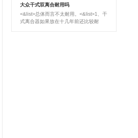
室，最后形成废气排出，就可以让三元
无法制作，需要将车辆送到修理厂或4s
造成烧机油。<&list>3、机油粘度。使用
大众干式双离合耐用吗
催化器得到清洗，排气管堵塞的情况就
店；<&list>2.车辆半轴套管防尘罩破
机油粘度过小的话，同样会有烧机油现
<&list>总体而言不太耐用。<&list>1、干
能够得到解决。
裂，破裂后会出现漏油现象，使半轴磨
象，机油粘度过小具有很好的流动性，
式离合器如果放在十几年前还比较耐
损严重，磨损的半轴容易损坏，产生异
容易窜入到气缸内，参与燃烧。<&list>
用，但是由于现在的汽车发动机动力输
响；<&list>3.稳定器的转向胶套和球头
4、机油量。机油量过多，机油压力过
出越来越高，使得干式离合器散热不足
老化，一般是使用时间过长造成的。解
大，会将部分机油压入气缸内，也会出
的缺陷也逐渐暴露出来。<&list>2、由于
决方法是更换新的质量好的转向橡胶套
现烧机油。<&list>5、机油滤清器堵塞：
干式双离合的工作环境暴露在空气中，
和球头。
会导致进气不畅，使进气压力下降，形
而离合器的散热也是通离合器罩上面的
成负压，使机油在负压的情况下吸入燃
几个小孔来进行散热。但是在行驶过程
烧室引起烧机油。<&list>6、正时齿轮或
中变速箱需要换挡，就不得不使得离合
链条磨损：正时齿轮或链条的磨损会引
器频繁工作。<&list>3、长时间的低速行
起气阀和曲轴的正时不同步。由于轮齿
驶以及过于频繁的启停，导致离合器的
或链条磨损产生的过量侧隙，使得发动
温度不断升高，而低速行驶时空气流动
机的调节无法实现：前一圈的正时和下
效率不高，无法将离合器中的热量有效
一圈可能就不一样。当气阀和活塞的运
的带走，导致离合器内部的温度不断升
动不同步时，会造成过大的机油消耗。
高，加速离合器的磨损。
解决方法：更换正时齿轮或链条。<&list
>7、内垫圈、进风口破裂：新的发动机
设计中，经常采用各种由金属和其他材