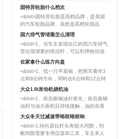
固特异轮胎什么档次
<&list>固特异轮胎是高档品牌，是美国
的汽车轮胎品牌。虽然是高档轮胎品
牌，但是中高低端的轮胎都有生产，这
国六排气管堵塞怎么清理
也是为了更好的开拓市场。
<&list>1、当车主发现自己的国六车排气
管出现堵塞的情况时，可以利用铁丝或
者是细棍，直接将杂物给取出来，如果
在家拿什么练方向盘
堵塞情况比较严重，也可以采取应急措
<&list>1、找一只平底锅，把两耳看作3
施。 <&list>2、直接利用木棍将所有的
点和9点钟方向，同时在6点钟和12点钟
杂物推到排气管里面的位置处，然后将
方向做一个标记。 <&list>2、双手握住
三元催化器拆解开，就可以将堵塞的东
大众1.8t发动机烧机油
平底锅两耳，然后往左打半圈、一圈、
西取出来。但如果是因为积碳过多引起
<&list>1、前后曲轴油封老化：前后曲轴
一圈半的练习，往右同样也要打相同的
的堵塞，就需要将三元催化器泡在草酸
油封与油大面积且持续接触，油的杂质
圈数。 <&list>3、最后强调要反复练
中进行清洗。 <&list>3、也可以利用清
和发动机内持续温度变化使其密封效果
习，这样就可以形成肌肉记忆，在真实
大众冬天过减速带咯吱咯吱响
洗剂对堵塞的情况得到解决，将清洗剂
逐渐减弱，导致渗油或漏油。<&list>2、
驾驶车辆时，不需要记忆也能打好方
放在燃油箱中，与燃油混合后，车辆启
<&list>1.转向器拉杆头有较大间隙，判
活塞间隙过大：积碳会使活塞环与缸体
向。
动时，就可以和汽油一起进入到燃烧
断间隙需要专用仪器和工具，车主本人
的间隙扩大，导致机油流入燃烧室中，