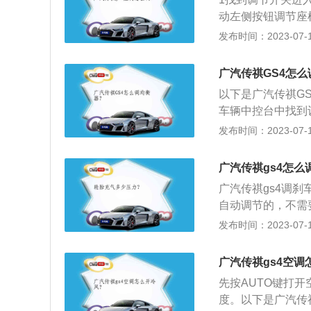
动左侧按钮调节座
3调整靠背角度右
发布时间：2023-07-17
角度需要拉起内侧
广汽传祺GS4怎
以下是广汽传祺G
车辆中控台中找到
内有一些预设好的
发布时间：2023-07-17
下是有关广汽传祺G
传祺gs4全系使用
广汽传祺gs4怎么
大功率为124kw
广汽传祺gs4调
矩转速为1700到
自动调节的，不需
并且使用了铝合金
辆及其他运输工具
发布时间：2023-07-17
变速箱。2、传祺
轴上固定一个轮，
悬架。多连杆独立
产生制动力矩。广汽
抓地力提高，车辆
广汽传祺gs4空调
m、1668mm，轴
长宽高分别是4545
先按AUTO键打
度。以下是广汽传