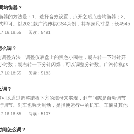
面，其长宽高分别为4510mm、1852mm、1708mm。
么调均衡器？
均衡器的方法是：1、选择音效设置，点开之后点击均衡器；2、
即可。以2021款广汽传祺GS4为例，其车身尺寸是：长4545
、高1668毫米，轴距为2680毫米。2021款广汽传祺GS4搭载
 16:18:55
阅读：5491
发动机，最大功率是124千瓦，最大扭矩是265牛米，最大功率转
转，与其匹配的是6挡手动变速箱。
怎么调？
间的调整方法：调整仪表盘上的黑色小圆柱，朝左转一下时针开
小时数；朝右转一下分针闪烁，可以调整分钟数。广汽传祺gs
SUV”，车型定义为紧凑车型。广汽传祺gs4手动舒适版的长宽
 16:18:55
阅读：5183
m、1856mm、1668mm，轴距为2680mm，其余车型的长宽高
、1856mm、1700mm，轴距为2680mm。
么调？
调节可以通过调整踏板下方的螺母来实现，刹车间隙是自动调节
行调节。刹车也称为制动，是指使运行中的机车、车辆及其他
停止或减低速度的动作。传祺gs4是由广州汽车集团乘用车有
 16:18:55
阅读：5107
型suv，其车身长宽高分别为4545mm、1856mm、1668m
0mm。该车的前悬架类型为麦弗逊式独立悬架，后悬架类型为多
时间怎么调？