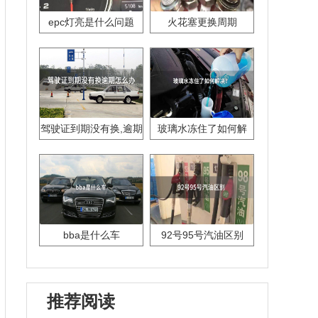
epc灯亮是什么问题
火花塞更换周期
驾驶证到期没有换,逾期
玻璃水冻住了如何解
怎么办??
决？
bba是什么车
92号95号汽油区别
推荐阅读