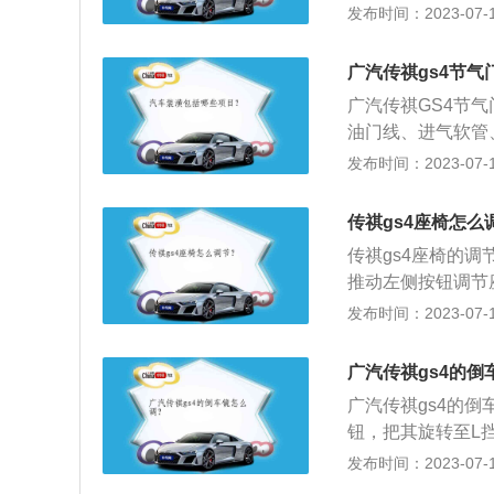
更加具有力量感和
发布时间：2023-07-17
更加动感、协调。
别致。2、车身侧
广汽传祺gs4节气
宽幅、细辐搭配的
广汽传祺GS4节
车身尾部变化比较
油门线、进气软管
最为出彩，很精神
清洗不到的地方可
发布时间：2023-07-17
新设计，夜晚点亮
门，试试清洗后的
计。
制空气进入发动机
传祺gs4座椅怎么
动机缸体。节气门
传祺gs4座椅的
过节气门，然后与
推动左侧按钮调节
稳定、加速是否灵
位置；4、右侧的
发布时间：2023-07-17
内侧把手进行调节
传祺gs4为例，其
广汽传祺gs4的倒
m、高1668mm，
广汽传祺gs4的
钮，把其旋转至L
至R挡，上下左右
发布时间：2023-07-17
按钮旋转至中间，即