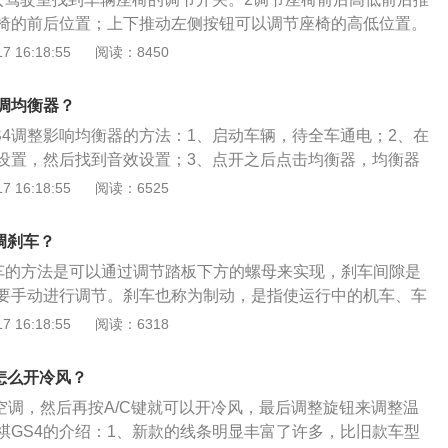
椅的前后位置；上下推动左侧按钮可以调节座椅的高低位置。
侧的按钮可以调节座椅的靠背角度。4副驾驶座椅副驾驶的靠背
 16:18:55
阅读：8450
把手进行调节；拉起副驾驶下方横杆可以调节座椅前后位置。
么调均衡器？
S4调整影响均衡器的方法：1、启动车辆，待全车通电；2、在
设置，然后找到音效设置；3、点开之后点击均衡器，均衡器
模式，可以直接选择这些模式，也可以根据需要自行调整。以
 16:18:55
阅读：6525
S4的简介：1、传祺gs4是传祺旗下的一款紧凑型suv，新款
了一款1.5升涡轮增压发动机。这款车的1.5升涡轮增压发动机最
调刹车？
，最大扭矩为265牛米，最大功率转速为5000转每分钟，最大扭
刹车的方法是可以通过调节踏板下方的螺母来实现，刹车间隙是
4000转每分钟。这款发动机搭载了dcvvt技术和缸内直喷技术，
要手动进行调节。刹车也称为制动，是指使运行中的机车、车
缸盖和铸铁缸体。与这款发动机匹配的是6速手动变速箱或6at
或机械等停止或减低速度的动作，制动的原理是在机器的高速
 16:18:55
阅读：6318
gs4的前悬架使用了麦弗逊独立悬架，后悬架使用了多连杆独立
在机座上安装与之相适应的闸瓦、带或盘，在外力作用下使之
悬架可以提高车轮的贴地性能，这样可以提高车轮的抓地力，
传祺gs4是一款紧凑型suv，长宽高分别是4545mm、1856m
的操控性也会提高。传祺gs4的车内空间也比较大，这款车的
怎么开冷风？
距为2680mm。
毫米，1856毫米，1668毫米，轴距为2680毫米。
开空调，然后再按A/C键就可以开冷风，最后调整旋钮来调整温
祺GS4的介绍：1、新款的线条明显丰富了许多，比旧款车型