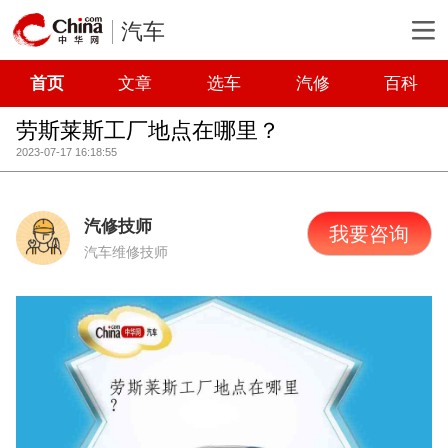
汽车
首页
文章
选车
汽修
百科
劳斯莱斯工厂地点在哪里？
2023-07-17 16:18:55
汽修技师
我要咨询
汽车维修技师