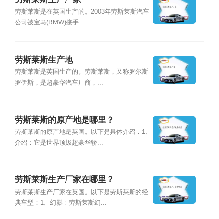
劳斯莱斯是在英国生产的。2003年劳斯莱斯汽车
公司被宝马(BMW)接手...
劳斯莱斯生产地
劳斯莱斯是英国生产的。劳斯莱斯，又称罗尔斯-
罗伊斯，是超豪华汽车厂商，...
劳斯莱斯的原产地是哪里？
劳斯莱斯的原产地是英国。以下是具体介绍：1、
介绍：它是世界顶级超豪华轿...
劳斯莱斯生产厂家在哪里？
劳斯莱斯生产厂家在英国。以下是劳斯莱斯的经
典车型：1、幻影：劳斯莱斯幻...