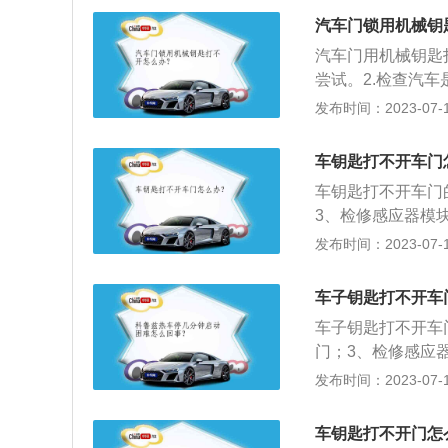
介绍：1、摩托车
汽车门锁用机械钥
或三轮车，轻便灵
汽车门用机械钥匙
械。2、摩托车的
尝试。2.检查汽
车、旅行车等，道
除后才可以打开。3
发布时间：2023-07-17
式摩托车，由于这
行检修。以下是打
3、摩托车的组成
是通过机械的锁扣
表设备五部分组成
车钥匙打不开车门
手柄可以打开车门
车钥匙打不开车门
3、检修感应器模
口螺丝刀插入底部
发布时间：2023-07-17
开钥匙；4、取出
池电量不足；2、
车子钥匙打不开车
出现问题。
车子钥匙打不开车
门；3、检修感应
平口螺丝刀插入底
发布时间：2023-07-17
撬开钥匙；4、取
匙电池电量不足；
车钥匙打不开门怎
模块出现问题。