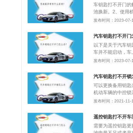
车钥匙打不开门的
池换新。2、使用
钥匙扣即可。车钥
发布时间：2023-07-17
号干扰。钥匙信号
以判断为信号干扰
汽车钥匙打不开门
其他地方不会出现
以下是关于汽车钥
源远离车辆后，车
车并不能启动，车
障类型。由于车门
应钥匙没电：一般
发布时间：2023-07-17
作。
开感应钥匙里备用
周围，在不同方位
汽车钥匙打不开锁
按解锁键，成功率
可以更换备用钥匙
启动车辆，这时候
机动车辆的中控锁
车感应器位置不同
在对车辆的中控锁
发布时间：2021-11-10
况，多数都是因为
辆进行检查，首先
遥控钥匙打不开车
车辆开到售后，找
需要为遥控钥匙更
池电量不足或者是