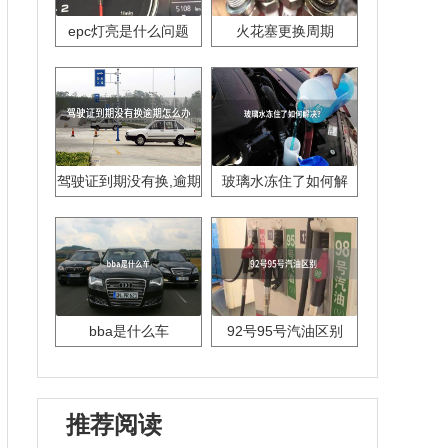
epc灯亮是什么问题
火花塞更换周期
驾驶证到期没有换,逾期
玻璃水冻住了如何解
怎么办??
决？
bba是什么车
92号95号汽油区别
推荐阅读