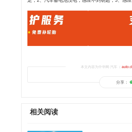
足；2、汽车蓄电池没电，感应不到钥匙；3、感
本文内容为中华网·汽车（
auto.
分享：
相关阅读