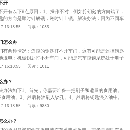
不开
不开有以下8点原因：1、操作不对：例如拧钥匙的方向错了，
匙的方向是顺时针解锁，逆时针上锁。解决办法：因为不同车
，具体的操作可以查看汽车使用说明，上面会有详细的讲解。
 16:18:55
阅读：1035
说明，可以打电话问汽车售后或4S店。2、锁芯有问题：大部
控钥匙打开车门或者给车门上锁，较少使用机械钥匙解锁车
门怎么办
间不用，会出现锁芯生锈的现象。解决办法：可以尝试给锁芯
门有两种情况：遥控的钥匙打不开车门，这有可能是遥控钥匙
，润滑一下，看看能否打开，如果还是不能打开，需更换锁
池没电；机械钥匙打不开车门，可能是汽车控锁系统处于电子
有问题：大多数情况下，机械钥匙不会有什么太大的问题，如
车门锁芯卡滞。1、如果是遥控钥匙打不开车门：可能是遥控
 16:18:55
阅读：1011
能是后期配的钥匙不完整。解决办法：钥匙需重新配。4、洗
蓄电池没电，又或者是周围有很强的信号干扰源。这种情况更
有时候是因为洗车后，有残留的水进入到了钥匙孔所造成的，
者找到遥控钥匙内部隐藏的机械钥匙就可以打开车门。不过现
后，里面的锁止机构不会弹起，就没法打开，需要注意千万不
么办？
故意将车门的钥匙插孔隐藏起来。如果要用机械钥匙打开车门
不然会造成钥匙的损坏或者是变形。解决办法：把残留的水清
决办法如下1、首先，你需要准备一把刷子和适量的食用油。
般在门把手尾端有一个和钥匙差不多大小的装饰件，撬开即
不可以，找就近维修专业人员进行维修。5、钥匙损坏或是变
些食用油。3、然后将油刷入锁孔。4、然后将钥匙浸入油中。
械钥匙打不开车门：有两种情况，一种可能是汽车中控锁系统
或是变形就无法使用。解决办法：需要联系维修店重配钥匙。
钥匙撬开锁。如何将钥匙插入锁中：1、如果钥匙卡在锁芯上不
 16:18:55
阅读：9880
，需要等待一两个小时锁定解除后，再进行解锁尝试。另外一
时候，发现钥匙似乎没有任何阻力，可能是车锁脱钩了，导致
子敲出钥匙。具体方法是拿一条毛巾垫在客厅钥匙孔旁边，然
锁芯卡滞，转不动，这种情况只能联系4s店进行维修或者采取
用。解决办法：需要联系维修店维修汽车的车锁。7、有些车
钥匙孔旁边，直到断开的钥匙震动到一定程度。对于内部不是
如砸车窗。还有一种特殊的情况就是，在天气非常寒冷的情况
怎么办？
定状态，它不仅会将发动机锁死，中控锁系统也会禁止机械钥
们也可以在钥匙孔里放一些铅笔粉，这也可以帮助我们取出钥
冻住，这时候需要用温水浇一下，或者等待气温上升的时候再
办法：一般情况下，汽车中控锁的门锁机构是通过机械的锁扣
门的原因是遥控钥匙没电或汽车蓄电池没电，或者是周围有很