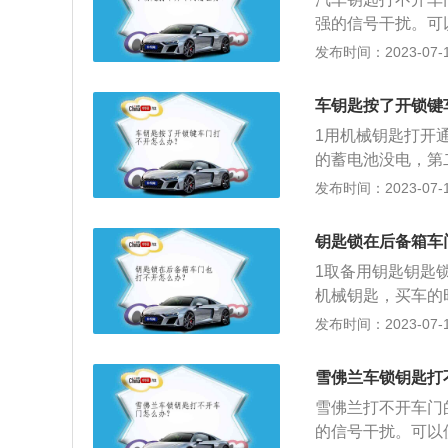
匙。2、如果发现
打开。这就需要车
来扣住车门。如果
强的信号干扰。可
匙孔将断裂的钥匙
雨，因为淋雨后，
中控锁系统处于电
打不开车门，则为
发布时间：2023-07-17
里坏了，不要随便
活。最后一点就是
处于电子锁定状态
门问题，需要去修
用钳子把钥匙夹住
喷在锁舌上。
法：等待一两个小
门是使用最频繁的
匙与锁面不齐平，
车钥匙按了开锁键
行维修。
车门很容易损坏。
用小螺丝刀或前面
1用机械钥匙打开
开门关门方式是完
长度。
的蓄电池没电，第
和防密封条的使用
美观把钥匙孔给隐
发布时间：2023-07-17
坏，很容易造成漏
感应钥匙记住车辆
灰尘，同时涂抹高
匙贴在感应器的附
果。
钥匙锁在后备箱车
1取备用钥匙钥匙
机械钥匙，买车的
可以在不破坏锁芯
发布时间：2023-07-17
锁服务，要先沟通
机或电话远程解锁
雪佛兰车锁钥匙打
雪佛兰打不开车门
的信号干扰。可以