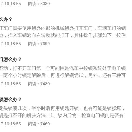
门锁故障。汽车钥匙没电更换钥匙电池即可，如果是因为车门
 16:18:55
阅读：8030
店进行具体维修。车门保养的方法：定期用润滑油保养：车门
方，尤其是开、关门不正确，或者乘客没有合理的开、关门，
么办？
因此，始终保持门铰链润滑，这样可以降低磨损程度。正确的
开车门需要使用钥匙内部的机械钥匙打开车门，车辆车门的钥
全打开或关闭车窗玻璃，这样可以防止车门容易损坏。保护剂
边，插入车钥匙向右转动就能打开，具体操作步骤如下：按住
：车门也是用来隔绝车外噪音和防水等。如果发生老化和损
。拔出内部机械钥匙。在车门钥匙孔插入车钥匙。向右旋转解
 16:18:55
阅读：7699
水和明显的噪音。因此，在保养车门时，需要经常用刷子清理
门把手就能打开车门了。遥控的钥匙打不开车门，可能是遥控
渗透性的保护剂，防止密封条老化，从而达到更好的保养效
蓄电池没电，如果机械钥匙也打不开，可能是汽车控锁系统处
门怎么办？
或者是车门锁芯卡滞。如果汽车锁控系统处于电子锁定状态，
不动，打不开车门第一个可能性是汽车中控锁系统处于电子锁
小时后尝试开锁，如果是车门锁芯卡滞，那就需要联系4s店来
一两个小时锁定解除后，再进行解锁尝试，另外，还有三种可
殊的情况就是在天气非常寒冷的情况下，车门可能被冻住，这
芯有问题、机械钥匙有问题。以下是这三种可能的具体介绍：
 16:18:55
阅读：7480
下，或者等待气温上升的时候再打开。
钥匙的方向错误，大多数情况下拧钥匙的方向是顺时针解锁，
锁芯有问题：大部分的车主会使用遥控钥匙打开车门或者给车
锁怎么办？
机械钥匙解锁车门，锁孔由于长时间不用，会出现锁芯生锈的
龙头锁喷几次，半小时后再用钥匙开锁，也有可能是锁损坏，
锁芯里面加点发动机油，润滑一下，看看能否打开，如果还是
钥匙打不开的解决方法：1、锁内异物：检查电门锁内是否有
锁芯。3、机械钥匙有问题：大多数情况下，机械钥匙不会有
曲：检查钥匙是否弯曲、扭曲。3、插入角度问题：钥匙插入后
 16:18:55
阅读：7460
如果有问题，可能是后期重新配的钥匙，不完整需要更换钥
平和地转圈，或者稍微往上面提一点再扭动。以下关于摩托车