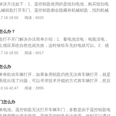
解决方法如下：1、遥控钥匙使用的是纽扣电池，购买纽扣电
机械钥匙打开车门。遥控钥匙都会隐藏有机械钥匙，找到机械
匙打不开门的原因如下：1、遥控钥匙没电。2、遥控钥匙被信
 16:18:55
阅读：6025
被干扰的情况比较少见，确保钥匙电池有电，出现以下情形可
：车辆经常停放在同一位置，出现钥匙打不开车门的情况，在
怎么办？
；3、车辆附近有一个信号源时，车钥匙就打不开车门；信号
匙打不开门解决办法简单介绍：1、蓄电池没电：电瓶没电，
门可以正常打开。4、门把手与门锁的连接装置故障，属于故
上感应系统自然也就失效，这时候给车充好电就可以。2、感
连接机构因行驶颠簸而脱落，门锁无法感应到拉动门把手的动
感应钥匙里电池使用年限为2年，如果碰到电池没电，只能打
 16:18:55
阅读：6017
机械钥匙来开启车门。3、受到信号干扰：这时候只能绕着车
不同远近距离上多试，碰碰运气吧。另外可以一边打电话一边
怎么办
会高些。4、一键启动车辆电池没电即使打开车门也是没办法
来将机动车辆打开，如果备用钥匙仍然无法将车辆打开，就是
只需要把感应钥匙贴在感应器上再启动车即可，需要注意不同
系统出现了问题，可以寻求技术开锁的方式将车辆打开，然后
。
进行检修，然后再使用。机动车辆的车钥匙出现打不开锁的情
 16:42:47
阅读：3995
要是没有电或者是车辆的问题，可以使用排除的方法对机动车
需要找到机动车辆的备用钥匙，然后打开机动车辆，更将机动
门怎么办
到专业的维修师傅对车辆进行检查和维修。
换电池。遥控钥匙无法打开车辆车门，多数是由于遥控钥匙电
车辆周围出现干扰源，导致遥控钥匙无法使用。此时可以通过