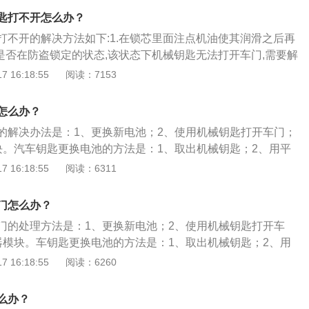
的含义：摩托车是由汽油机驱动，靠手把操纵前轮转向的两轮
匙打不开怎么办？
活、行驶迅速，广泛用于巡逻、客货运输也用作体育运动器
打不开的解决方法如下:1.在锁芯里面注点机油使其润滑之后再
分类：摩托车分为街车、公路赛摩托车、越野摩托车、巡航
车是否在防盗锁定的状态,该状态下机械钥匙无法打开车门,需要解
路摩托车可分为三大类，即超级运动摩托车、旅行摩托车和美
.更换锁芯。4.使用遥控钥匙打开车门。5.联系相关专业人员进
 16:18:55
阅读：7153
种摩托车主要在平整的铺装路面上，所以又名为市区摩托车。
不开汽车机械锁的注意事项：1.大多数汽车中控锁的门锁机构
：摩托车由发动机、传动系统、行走系统、制动系统和电气仪
来扣住车门。2.如果车门锁没有锁定,靠外面车门把手和车门的
。
怎么办？
。
的解决办法是：1、更换新电池；2、使用机械钥匙打开车门；
块。汽车钥匙更换电池的方法是：1、取出机械钥匙；2、用平
open位置，上下撬动；3、出现缝隙后，用螺丝刀沿着缝隙撬
 16:18:55
阅读：6311
旧电池更换新的即可。车钥匙打不开车门的原因是：1、钥匙电
汽车蓄电池没电，感应不到钥匙；3、感应钥匙或感应器的模块
门怎么办？
门的处理方法是：1、更换新电池；2、使用机械钥匙打开车
器模块。车钥匙更换电池的方法是：1、取出机械钥匙；2、用
部open位置，上下撬动；3、出现缝隙后，用螺丝刀沿着缝隙
 16:18:55
阅读：6260
出旧电池更换新的即可。车子钥匙打不开车门的原因是：1、钥
2、汽车蓄电池没电，感应不到钥匙；3、感应钥匙或感应器的
么办？