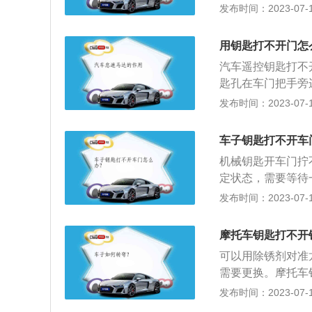
不开车门，则为车
发布时间：2023-07-17
问题，需要去修理
是使用最频繁的地
用钥匙打不开门怎
车门很容易损坏。
汽车遥控钥匙打不
开门关门方式是完
匙孔在车门把手旁
和防密封条的使用
车钥匙的解锁开关
发布时间：2023-07-17
坏，很容易造成漏
锁车门。向外拉车
灰尘，同时涂抹高
钥匙没电或者汽车
果。
车子钥匙打不开车
于电子锁定状态，
机械钥匙开车门拧
那需要等待一两个
定状态，需要等待
处理。还有一种特
能是操作不对、锁
发布时间：2023-07-17
时需要用温水浇一
1、操作不对：拧
逆时针上锁。2、
摩托车钥匙打不开
门上锁，较少使用
可以用除锈剂对准
现象，可以尝试给
需要更换。摩托车
不能打开，需更换
异物。2、钥匙扭
发布时间：2023-07-17
什么太大的问题，
不要往下面压，很
匙。