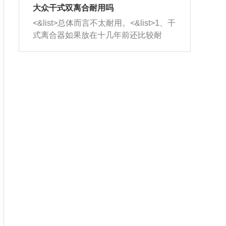
室，最后形成废气排出，就可以让三元
无法制作，需要将车辆送到修理厂或4s
造成烧机油。<&list>3、机油粘度。使用
大众干式双离合耐用吗
催化器得到清洗，排气管堵塞的情况就
店；<&list>2.车辆半轴套管防尘罩破
机油粘度过小的话，同样会有烧机油现
<&list>总体而言不太耐用。<&list>1、干
能够得到解决。
裂，破裂后会出现漏油现象，使半轴磨
象，机油粘度过小具有很好的流动性，
式离合器如果放在十几年前还比较耐
损严重，磨损的半轴容易损坏，产生异
容易窜入到气缸内，参与燃烧。<&list>
用，但是由于现在的汽车发动机动力输
响；<&list>3.稳定器的转向胶套和球头
4、机油量。机油量过多，机油压力过
出越来越高，使得干式离合器散热不足
老化，一般是使用时间过长造成的。解
大，会将部分机油压入气缸内，也会出
的缺陷也逐渐暴露出来。<&list>2、由于
决方法是更换新的质量好的转向橡胶套
现烧机油。<&list>5、机油滤清器堵塞：
干式双离合的工作环境暴露在空气中，
和球头。
会导致进气不畅，使进气压力下降，形
而离合器的散热也是通离合器罩上面的
成负压，使机油在负压的情况下吸入燃
几个小孔来进行散热。但是在行驶过程
烧室引起烧机油。<&list>6、正时齿轮或
中变速箱需要换挡，就不得不使得离合
链条磨损：正时齿轮或链条的磨损会引
器频繁工作。<&list>3、长时间的低速行
起气阀和曲轴的正时不同步。由于轮齿
驶以及过于频繁的启停，导致离合器的
或链条磨损产生的过量侧隙，使得发动
温度不断升高，而低速行驶时空气流动
机的调节无法实现：前一圈的正时和下
效率不高，无法将离合器中的热量有效
一圈可能就不一样。当气阀和活塞的运
的带走，导致离合器内部的温度不断升
动不同步时，会造成过大的机油消耗。
高，加速离合器的磨损。
解决方法：更换正时齿轮或链条。<&list
>7、内垫圈、进风口破裂：新的发动机
设计中，经常采用各种由金属和其他材