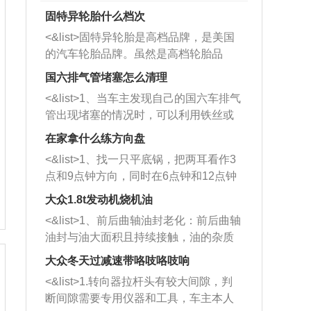
固特异轮胎什么档次
<&list>固特异轮胎是高档品牌，是美国
的汽车轮胎品牌。虽然是高档轮胎品
牌，但是中高低端的轮胎都有生产，这
国六排气管堵塞怎么清理
也是为了更好的开拓市场。
<&list>1、当车主发现自己的国六车排气
管出现堵塞的情况时，可以利用铁丝或
者是细棍，直接将杂物给取出来，如果
在家拿什么练方向盘
堵塞情况比较严重，也可以采取应急措
<&list>1、找一只平底锅，把两耳看作3
施。 <&list>2、直接利用木棍将所有的
点和9点钟方向，同时在6点钟和12点钟
杂物推到排气管里面的位置处，然后将
方向做一个标记。 <&list>2、双手握住
三元催化器拆解开，就可以将堵塞的东
大众1.8t发动机烧机油
平底锅两耳，然后往左打半圈、一圈、
西取出来。但如果是因为积碳过多引起
<&list>1、前后曲轴油封老化：前后曲轴
一圈半的练习，往右同样也要打相同的
的堵塞，就需要将三元催化器泡在草酸
油封与油大面积且持续接触，油的杂质
圈数。 <&list>3、最后强调要反复练
中进行清洗。 <&list>3、也可以利用清
和发动机内持续温度变化使其密封效果
习，这样就可以形成肌肉记忆，在真实
大众冬天过减速带咯吱咯吱响
洗剂对堵塞的情况得到解决，将清洗剂
逐渐减弱，导致渗油或漏油。<&list>2、
驾驶车辆时，不需要记忆也能打好方
放在燃油箱中，与燃油混合后，车辆启
<&list>1.转向器拉杆头有较大间隙，判
活塞间隙过大：积碳会使活塞环与缸体
向。
动时，就可以和汽油一起进入到燃烧
断间隙需要专用仪器和工具，车主本人
的间隙扩大，导致机油流入燃烧室中，