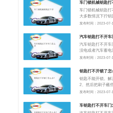
车门锁机械钥匙打
车门锁机械钥匙打
大多数情况下拧钥
型的开锁方式不同
发布时间：2023-07-17
如果没有汽车使用
分的车主会使用遥
汽车钥匙打不开车
门，锁孔由于长时
汽车钥匙打不开车
里面加点发动机油
没电或者汽车蓄电
芯。3、机械钥匙
锁定状态，或者是
发布时间：2023-07-17
果有问题的话，可
钥匙没电或者汽车
车时进入残留物：
换遥控钥匙电池或
当钥匙插入到锁孔
钥匙打不开锁了怎
在厂商为了美观，
要用力的去拧，要
钥匙不能开锁。解
需要仔细观察，一
理干净，如果还是
2、然后把刷子蘸
可。2、如果是机
形。如果钥匙损坏
5、最后，试着用
发布时间：2023-07-17
处于电子锁定状态
6、在转动钥匙的
是很紧，可以用锤
种是时间久了车门
的机械钥匙不起作
后用锤子轻轻敲击
暴力方式打开，比
车钥匙打不开车门
型如果处于防盗锁
很紧的坏钥匙，我
下，车门有可能被
匙打开车门。解决
汽车钥匙打不开车