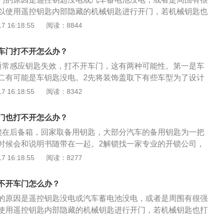
钥匙孔中断裂的钥匙在平口中，可以使用钩子的上角延伸至钥
主在平时要好好保管自己的爱车，尽量不要让汽车门锁淋到
车门锁没有锁定，靠外面的车门把手可以打开车门。8、汽车
以使用遥控钥匙内部隐藏的机械钥匙进行开门，若机械钥匙也
，然后通过这种撬方方法将钥匙移出。3、如果钥匙在钥匙孔
车门锁内部的小弹簧容易生锈，一旦生锈就容易导致使用不灵
子锁定状态。机械钥匙打不开车门的可能性是汽车中控锁系统
车门锁故障。汽车钥匙没电更换钥匙电池即可，如果是因为车
 16:18:55
阅读：8844
挖。你可以用钳子把钥匙拔出来，这样钳子就有力量了，然后
，大家在使用车门锁时，一旦发现开关不方便，应该将润滑油
，需要等待一两个小时锁定解除后，再进行解锁尝试。解决办
理店进行具体维修。车门保养的方法：定期用润滑油保养：车
。这种方法需要一点力量，慢慢地需要一点力量。4、如果钥
时尝试打开车门，如果还是打不开，可以联系维修店的人员进
地方，尤其是开、关门不正确，或者乘客没有合理开、关门，
则设计会略微突出。如果长度不足以使用尖嘴钳或镊子，可以
车门打不开怎么办？
因此，始终保持门铰链润滑，这样可以降低磨损程度。正确的
的小钢丝撬出外露的断键，然后用镊子或小尖嘴钳拔出拆下的
通常感应钥匙失效，打不开车门，这有两种可能性。第一是车
全打开或关闭车窗玻璃，这样可以防止车门容易损坏。保护剂
二有可能是车钥匙没电。2先将装饰盖取下有些车型为了设计
：车门也是用来隔绝车外噪音和防水等。如果发生老化和损
藏起来，如果需要使用机械钥匙开锁，需将装饰盖取下来。3
 16:18:55
阅读：8342
水和明显的噪音。因此，在保养车门时，需要经常用刷子清理
感应器位置，进入车内。在车钥匙没有电的情况下，将感应钥
渗透性的保护剂，防止密封条老化，从而达到更好的保养效
近，就能启动车辆。
门也打不开怎么办？
锁在后备箱，回家取备用钥匙，大部分汽车的备用钥匙为一把
时候会和说明书随带在一起。2解锁找一家专业的开锁公司，
的情况下进行解锁。3找4S或维修店救援部分店面也会提供开
 16:18:55
阅读：8277
确认是哪种开锁方式。4智能车载互联系统有些车型会配备手
功能，不过该方法在信号受干扰或无信号时作用不大。
不开车门怎么办？
的原因是遥控钥匙没电或汽车蓄电池没电，或者是周围有很强
使用遥控钥匙内部隐藏的机械钥匙进行开门，若机械钥匙也打