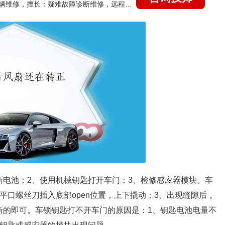
国家认证的汽车维修技师，15年德美日等各系车辆维修，擅长：疑难故障诊断维修，远程维修技术指导
新电池；2、使用机械钥匙打开车门；3、检修感应器模块。车
平口螺丝刀插入底部open位置，上下撬动；3、出现缝隙后，
新的即可。车锁钥匙打不开车门的原因是：1、钥匙电池电量不