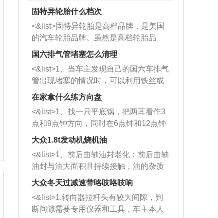
固特异轮胎什么档次
<&list>固特异轮胎是高档品牌，是美国
的汽车轮胎品牌。虽然是高档轮胎品
牌，但是中高低端的轮胎都有生产，这
国六排气管堵塞怎么清理
也是为了更好的开拓市场。
<&list>1、当车主发现自己的国六车排气
管出现堵塞的情况时，可以利用铁丝或
者是细棍，直接将杂物给取出来，如果
在家拿什么练方向盘
堵塞情况比较严重，也可以采取应急措
<&list>1、找一只平底锅，把两耳看作3
施。 <&list>2、直接利用木棍将所有的
点和9点钟方向，同时在6点钟和12点钟
杂物推到排气管里面的位置处，然后将
方向做一个标记。 <&list>2、双手握住
三元催化器拆解开，就可以将堵塞的东
大众1.8t发动机烧机油
平底锅两耳，然后往左打半圈、一圈、
西取出来。但如果是因为积碳过多引起
<&list>1、前后曲轴油封老化：前后曲轴
一圈半的练习，往右同样也要打相同的
的堵塞，就需要将三元催化器泡在草酸
油封与油大面积且持续接触，油的杂质
圈数。 <&list>3、最后强调要反复练
中进行清洗。 <&list>3、也可以利用清
和发动机内持续温度变化使其密封效果
习，这样就可以形成肌肉记忆，在真实
大众冬天过减速带咯吱咯吱响
洗剂对堵塞的情况得到解决，将清洗剂
逐渐减弱，导致渗油或漏油。<&list>2、
驾驶车辆时，不需要记忆也能打好方
放在燃油箱中，与燃油混合后，车辆启
<&list>1.转向器拉杆头有较大间隙，判
活塞间隙过大：积碳会使活塞环与缸体
向。
动时，就可以和汽油一起进入到燃烧
断间隙需要专用仪器和工具，车主本人
的间隙扩大，导致机油流入燃烧室中，