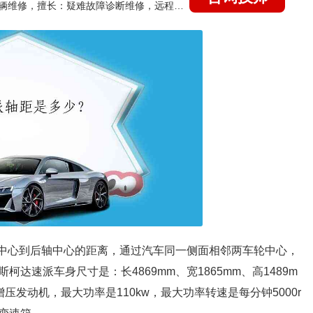
国家认证的汽车维修技师，15年德美日等各系车辆维修，擅长：疑难故障诊断维修，远程维修技术指导
轴中心到后轴中心的距离，通过汽车同一侧面相邻两车轮中心，
速派车身尺寸是：长4869mm、宽1865mm、高1489m
轮增压发动机，最大功率是110kw，最大功率转速是每分钟5000r