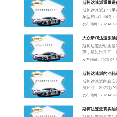
斯柯达速派重量是
斯柯达速派1.4T手
车型均为1.95吨
条件准备行驶时的
发布时间：2023-07-17
斯柯达速派是上汽
分别为4869mm、1
大众斯柯达速派轴
斯柯达速派轴距是
离，通过汽车同一
间的距离。斯柯达速
发布时间：2023-07-17
油箱容积为68.5
速是每分钟5000
斯柯达速派的油耗
斯柯达速派的真实油
身尺寸：2021款的
5座的掀背车。2、
发布时间：2023-07-17
和2.0T发动机；
双离合；2.0T发
斯柯达速派真实油
牛米。
斯柯达速派真实油耗