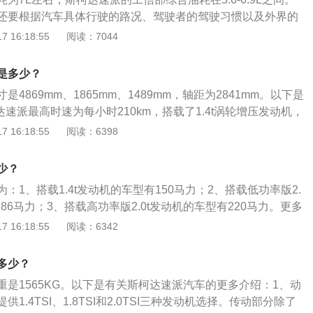
还要根据汽车具体行驶的路况、驾驶者的驾驶习惯以及外界的
技巧：1、增加胎压检测器：车主们可以给爱车增加一个胎压
 16:18:55
阅读：7044
实时检测胎压，起到降低油耗作用的同时，还能保证行驶的安
好路线：建议车主们在出行之前最好是用导航仪提前规划好路
是多少？
保持一定的时速安全行驶，避免在路上出现变更车道等现象。
4869mm、1865mm、1489mm，轴距为2841mm。以下是
：车主们最好是定期清洗车身，并且在清洗过后，及时为爱车
达速派最高时速为每小时210km，搭载了1.4t涡轮增压发动机，
，不仅能对车漆起到一个保护作用，还能降低车身与空气的摩
w，最大功率转速是每分钟5000rpm，最大扭矩是250nm，与其
 16:18:55
阅读：6398
耗。
变速箱，油箱容积为68.5l。2.斯柯达速派行李箱容积为570l至
为1440kg，驱动方式为前置前驱。
少？
：1、搭载1.4t发动机的车型有150马力；2、搭载低功率版2.
186马力；3、搭载高功率版2.0t发动机的车型有220马力。更多
柯达速派是斯柯达旗下的一款中型轿车，这款车与迈腾和帕萨
 16:18:55
阅读：6342
斯柯达速派的动力总成与帕萨特和迈腾相同。2、斯柯达速派
全新推出的B级三厢轿车，作为斯柯达品牌“精品中高级轿车”，
多少？
灵动设计、精湛工艺于一身，为用户带来高品质的驾乘之选。
重是1565KG。以下是有关斯柯达速派汽车的更多介绍：1、动
1.4TSI、1.8TSI和2.0TSI三种发动机选择。传动部分除了