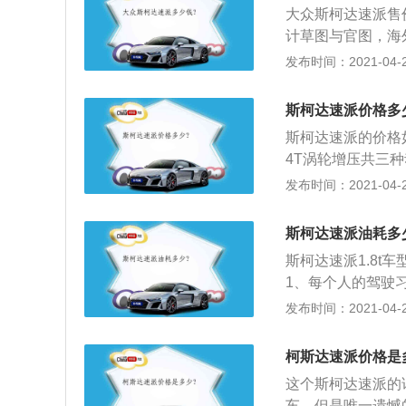
大众斯柯达速派售价是
计草图与官图，海
注；2、6月1日
发布时间：2021-04-28
新上市，品质感与
速派比现款车型长8m
斯柯达速派价格多
mm。
斯柯达速派的价格如
4T涡轮增压共三
双离合变速箱；2
发布时间：2021-04-27
OLO以及POLO
万元-11.99万
斯柯达速派油耗多
出一些优惠，如此
斯柯达速派1.8t
车。
1、每个人的驾驶
很拥挤的话也会导
发布时间：2021-04-27
因为要克服地面的
柯斯达速派价格是
这个斯柯达速派的话
车，但是唯一遗憾