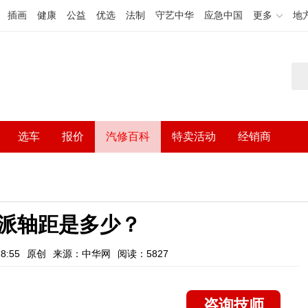
插画
健康
公益
优选
法制
守艺中华
应急中国
更多
地
选车
报价
汽修百科
特卖活动
经销商
派轴距是多少？
8:55
原创
来源：中华网
阅读：5827
咨询技师