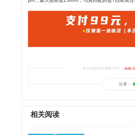
pm，最大扭矩是250nm，与其匹配的是7挡双离
本文内容为中华网·汽车（
auto.
分享：
相关阅读