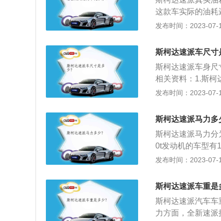
这款车实际的油耗
因素来决定。省油
发布时间：2023-07-17
检测器，这样就能
全。2、提前规划
斯柯达速派车尺寸
线，按照导航路线
斯柯达速派车身尺寸是
3、定期清洗车身
相关资料：1.斯柯
车身进行打蜡处理
最大功率是110k
发布时间：2023-07-17
擦，降低汽车的油
匹配的是7挡双离合
1680l，整备质量
斯柯达速派马力多
斯柯达速派马力分为
0t发动机的车型有
介绍如下：1、斯
发布时间：2023-07-17
特是同级别车型，
是上汽大众斯柯达
斯柯达速派车重是
速派集人性科技、
斯柯达速派汽车车
力方面，全新速派提供