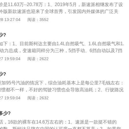
11.63万--20.78万：1、2019年5月，新速派相继发布了设
外版新款速派也迎来了全球首秀，引发国内外媒体的广泛关
深港澳车展，新速派首次与国内消费者见面，7月18日，新速派焕
 13:27:04
阅读：3552
科技感进一步提升，更加符合中国消费者的喜好；3、2019款
m，长宽高三围分别为4869\/1865\/1489mm，轴距为2841
少?
下：1、目前斯柯达主要由1.4L自然吸气、1.6L自然吸气和1.
种动力总成，变速箱同样分为三种，5挡手动、6挡自动以及7挡
、这套动力系统虽然在大众旗下的车型也都有使用，比如大众P
 19:59:04
阅读：2622
GTI等车型；3、就目前来看，斯柯达速派的官方指导价格从6.99
元，价格至少以现在的眼光来看着实不便宜，但是市场上目前能给
少?
来看的话，价格还是比较给力的，也是一款务实派的紧凑型
车型加95号汽油的情况下，综合油耗基本上是每公里7毛钱左右：
习惯都不一样，不好的驾驶习惯也会导致高油耗；2、行驶路况
致油耗高，因为此时车辆从静止到运动发动机都比较大；3、
 19:59:04
阅读：2632
摩擦，所以喷油量也会增加，所以油耗也会很高。
多少?
，16款的裸车在14.6万左右的：1、速派是一款挺不错的
的数，斯柯达品牌在中国的认可度一直都不算高；2、如果您