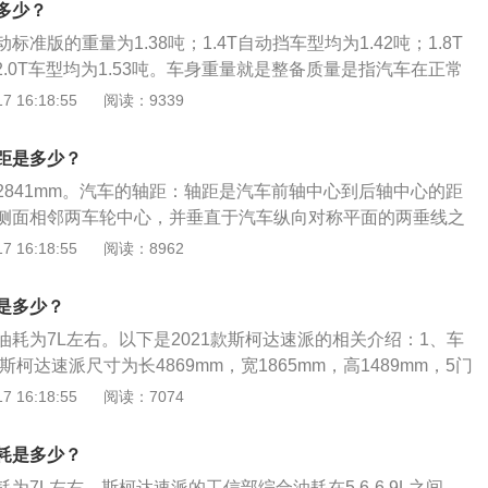
多少？
动标准版的重量为1.38吨；1.4T自动挡车型均为1.42吨；1.8T
；2.0T车型均为1.53吨。车身重量就是整备质量是指汽车在正常
重量加随车附件加驾驶员体重68公斤以及行李7公斤的重量。
 16:18:55
阅读：9339
大众斯柯达推出的B级三厢轿车，在车身尺寸方面，其长宽高
865mm、1489mm，轴距为2841mm。
距是多少？
2841mm。汽车的轴距：轴距是汽车前轴中心到后轴中心的距
侧面相邻两车轮中心，并垂直于汽车纵向对称平面的两垂线之
派车身基本尺寸：长4869mm、宽1865mm、高1489mm，
 16:18:55
阅读：8962
L。搭载了1.4t涡轮增压发动机，最大功率是110kw，最大功率转
rpm，最大扭矩是250nm，与其匹配的是7挡双离合变速箱。
是多少？
耗为7L左右。以下是2021款斯柯达速派的相关介绍：1、车
斯柯达速派尺寸为长4869mm，宽1865mm，高1489mm，5门
动力方面：2021款斯柯达速派有2款动力组合可以选择，1.4T
 16:18:55
阅读：7074
1.4T发动机最大功率110千瓦，最大扭矩250牛米，匹配7挡干式
动机匹配的是7挡湿式双离合，最大功率137千瓦，最大扭矩320
耗是多少？
为7L左右，斯柯达速派的工信部综合油耗在5.6-6.9L之间。