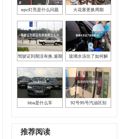
epc灯亮是什么问题
火花塞更换周期
驾驶证到期没有换,逾期
玻璃水冻住了如何解
怎么办??
决？
bba是什么车
92号95号汽油区别
推荐阅读