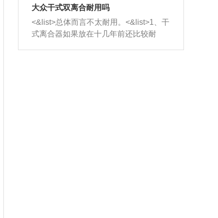
室，最后形成废气排出，就可以让三元
无法制作，需要将车辆送到修理厂或4s
造成烧机油。<&list>3、机油粘度。使用
大众干式双离合耐用吗
催化器得到清洗，排气管堵塞的情况就
店；<&list>2.车辆半轴套管防尘罩破
机油粘度过小的话，同样会有烧机油现
<&list>总体而言不太耐用。<&list>1、干
能够得到解决。
裂，破裂后会出现漏油现象，使半轴磨
象，机油粘度过小具有很好的流动性，
式离合器如果放在十几年前还比较耐
损严重，磨损的半轴容易损坏，产生异
容易窜入到气缸内，参与燃烧。<&list>
用，但是由于现在的汽车发动机动力输
响；<&list>3.稳定器的转向胶套和球头
4、机油量。机油量过多，机油压力过
出越来越高，使得干式离合器散热不足
老化，一般是使用时间过长造成的。解
大，会将部分机油压入气缸内，也会出
的缺陷也逐渐暴露出来。<&list>2、由于
决方法是更换新的质量好的转向橡胶套
现烧机油。<&list>5、机油滤清器堵塞：
干式双离合的工作环境暴露在空气中，
和球头。
会导致进气不畅，使进气压力下降，形
而离合器的散热也是通离合器罩上面的
成负压，使机油在负压的情况下吸入燃
几个小孔来进行散热。但是在行驶过程
烧室引起烧机油。<&list>6、正时齿轮或
中变速箱需要换挡，就不得不使得离合
链条磨损：正时齿轮或链条的磨损会引
器频繁工作。<&list>3、长时间的低速行
起气阀和曲轴的正时不同步。由于轮齿
驶以及过于频繁的启停，导致离合器的
或链条磨损产生的过量侧隙，使得发动
温度不断升高，而低速行驶时空气流动
机的调节无法实现：前一圈的正时和下
效率不高，无法将离合器中的热量有效
一圈可能就不一样。当气阀和活塞的运
的带走，导致离合器内部的温度不断升
动不同步时，会造成过大的机油消耗。
高，加速离合器的磨损。
解决方法：更换正时齿轮或链条。<&list
>7、内垫圈、进风口破裂：新的发动机
设计中，经常采用各种由金属和其他材