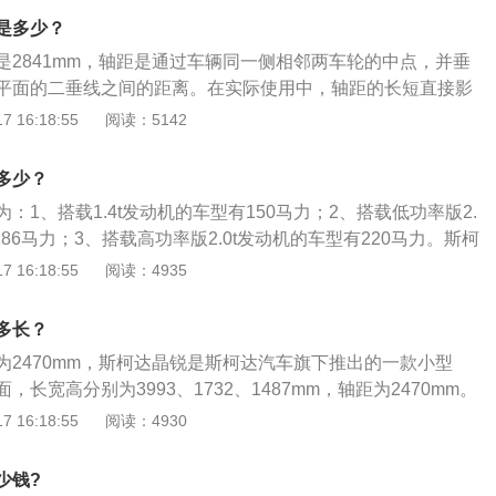
0nm，与其匹配的是7挡双离合变速箱。
是多少？
是2841mm，轴距是通过车辆同一侧相邻两车轮的中点，并垂
平面的二垂线之间的距离。在实际使用中，轴距的长短直接影
据轴距的长短程度，可把汽车分类为微型车、小型车、紧凑型
 16:18:55
阅读：5142
华车。斯柯达速派是上汽大众斯柯达全新推出的B级三厢轿
面，全系标配了电子车身稳定系统、电子手刹、自动驻车系
多少？
、驾驶员疲劳驾驶识别、前排正面和侧面四气囊以及后倒车雷
：1、搭载1.4t发动机的车型有150马力；2、搭载低功率版2.
186马力；3、搭载高功率版2.0t发动机的车型有220马力。斯柯
下的一款中型轿车，这款车与迈腾和帕萨特是同级别车型，斯
 16:18:55
阅读：4935
成与帕萨特和迈腾相同。斯柯达速派是上汽大众斯柯达全新推
，作为斯柯达品牌“精品中高级轿车”，速派集人性科技、灵动设
多长？
身，为用户带来高品质的驾乘之选。
为2470mm，斯柯达晶锐是斯柯达汽车旗下推出的一款小型
长宽高分别为3993、1732、1487mm，轴距为2470mm。
999年，自问世以来畅销欧洲小车市场。2008年第一代斯柯达
 16:18:55
阅读：4930
国际车展亮相，2016年4月28日上汽大众斯柯达晶锐车享特供版正
是1.4L自然吸气发动机，最大功率为66千瓦，峰值扭矩为13
少钱?
与之匹配的是6速自动变速箱。