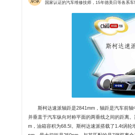
斯柯达速派轴距是2841mm，轴距是汽车前
并垂直于汽车纵向对称平面的两垂线之间的距离。斯柯达
m，油箱容积为68.5l。斯柯达速派搭载了1.4t涡