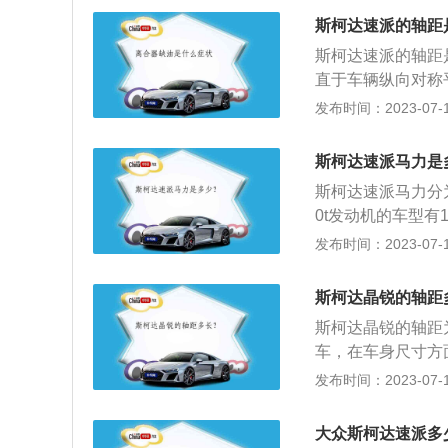
w，最大扭矩是25
斯柯达速派的轴距
斯柯达速派的轴距
直于车辆纵向对称
响汽车的长度，根
发布时间：2023-07-17
车、中型大车和豪
车，在安全配置方
斯柯达速派马力是
统、轮胎气压检测
斯柯达速派马力分为
达等功能。
0t发动机的车型有
达速派是斯柯达旗
发布时间：2023-07-17
柯达速派的动力总
出的B级三厢轿车
斯柯达晶锐的轴距
计、精湛工艺于一
斯柯达晶锐的轴距
车，在车身尺寸方面，
斯柯达晶锐诞生于1
发布时间：2023-07-17
Fabia在日内瓦
式上市，该车搭载的
大众斯柯达速派多
2牛米，传动方面