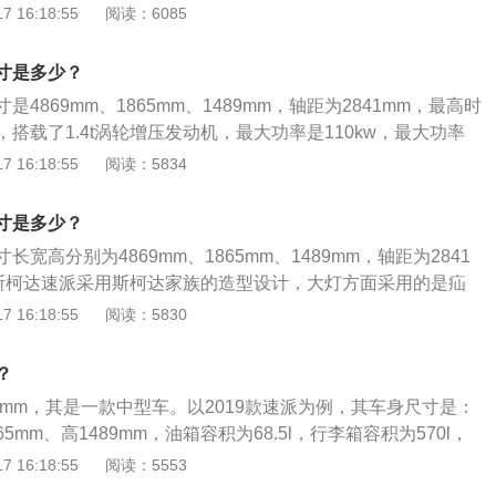
车型匹配5速手动变速箱之外，其余车型均使用的是7速双离合变速
 16:18:55
阅读：6085
置方面，全新速派全系标配了电子车身稳定系统、电子手刹、
胎气压检测、驾驶员疲劳驾驶识别、前排正面和侧面四气囊以
寸是多少？
外具有盲点监测系统、前方安全辅助系统、预碰撞保护等高于
4869mm、1865mm、1489mm，轴距为2841mm，最高时
。
m，搭载了1.4t涡轮增压发动机，最大功率是110kw，最大功率
0rpm，最大扭矩是250nm，与其匹配的是7挡双离合变速箱，
 16:18:55
阅读：5834
。斯柯达速派行李箱容积为570l至1680l，整备质量为1440kg，
驱。
寸是多少？
宽高分别为4869mm、1865mm、1489mm，轴距为2841
斯柯达速派采用斯柯达家族的造型设计，大灯方面采用的是疝
向灯采用的是LED照明方式，后尾灯点亮后呈现倒C型，夜晚
 16:18:55
阅读：5830
在安全配置方面，斯柯达速派全系标配电子车身稳定系统、电
系统、轮胎气压检测、驾驶员疲劳驾驶识别、前排正面和侧面
？
达等配置。动力方面，斯柯达速派提供1.4TSI和2.0TSI两种
1mm，其是一款中型车。以2019款速派为例，其车身尺寸是：
部分匹配7挡双离合变速箱。
65mm、高1489mm，油箱容积为68.5l，行李箱容积为570l，
kg。2019款速派前悬架是麦弗逊式独立悬架，后悬架是四连杆
 16:18:55
阅读：5553
1.4t涡轮增压发动机，最大马力是150ps，最大功率是110k