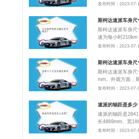
1.4TSI入门级
发布时间：2023-07-17
箱。2、在安全配
自动驻车系统、轮
斯柯达速派车身尺
及后倒车雷达，额
斯柯达速派车身尺寸是
同级别的安全配置
速为每小时210k
转速是每分钟500
发布时间：2023-07-17
油箱容积为68.5l
驱动方式为前置前
斯柯达速派车身尺
斯柯达速派车身尺寸长
mm。外观方面，
气光源，后视镜转
发布时间：2023-07-17
看起来很是炫酷。
子手刹、自动驻车
速派的轴距是多少
四气囊以及后倒车雷
速派的轴距是284
发动机选择，传动
长4869mm、宽18
整备质量为1440
发布时间：2023-07-17
独立悬架，其搭载了