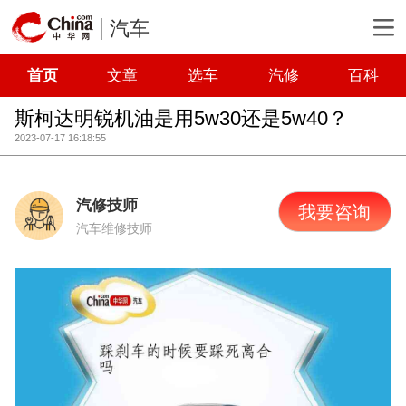
汽车
首页
文章
选车
汽修
百科
斯柯达明锐机油是用5w30还是5w40？
2023-07-17 16:18:55
汽修技师
我要咨询
汽车维修技师