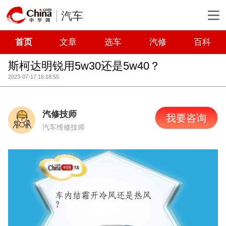
汽车
首页
文章
选车
汽修
百科
斯柯达明锐用5w30还是5w40？
2023-07-17 16:18:55
汽修技师
我要咨询
汽车维修技师