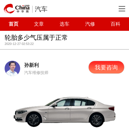
汽车
首页
文章
选车
汽修
百科
轮胎多少气压属于正常
2020-12-27 02:53:22
孙新利
我要咨询
汽车维修技师