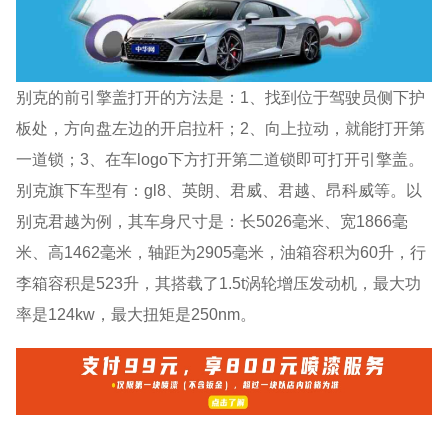
别克的前引擎盖打开的方法是：1、找到位于驾驶员侧下护
板处，方向盘左边的开启拉杆；2、向上拉动，就能打开第
一道锁；3、在车logo下方打开第二道锁即可打开引擎盖。
别克旗下车型有：gl8、英朗、君威、君越、昂科威等。以
别克君越为例，其车身尺寸是：长5026毫米、宽1866毫
米、高1462毫米，轴距为2905毫米，油箱容积为60升，行
李箱容积是523升，其搭载了1.5t涡轮增压发动机，最大功
率是124kw，最大扭矩是250nm。