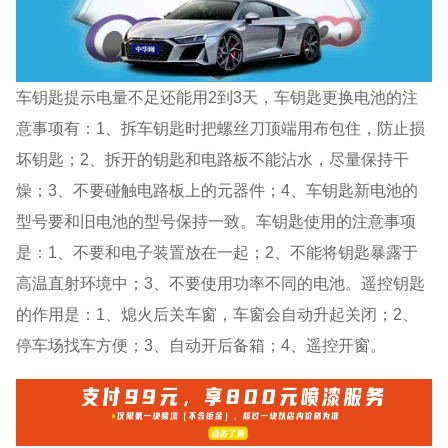
车钥匙提示电量不足还能用2到3天，车钥匙更换电池的注
意事项有：1、拆车钥匙时把螺丝刀顶端用布包住，防止损
坏钥匙；2、拆开的钥匙和电路板不能沾水，尽量保持干
燥；3、不要碰触电路板上的元器件；4、车钥匙新电池的
型号要和旧电池的型号保持一致。车钥匙使用的注意事项
是：1、不要和电子装置放在一起；2、不能将钥匙暴露于
高温直射环境中；3、不要使用功率不同的电池。遥控钥匙
的作用是：1、熄火后关车窗，车窗会自动升起关闭；2、
停车场找车方便；3、自动开后备箱；4、遥控开窗。