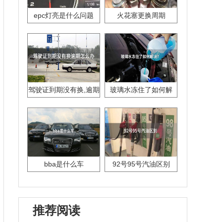
epc灯亮是什么问题
火花塞更换周期
驾驶证到期没有换,逾期
玻璃水冻住了如何解
怎么办??
决？
bba是什么车
92号95号汽油区别
推荐阅读