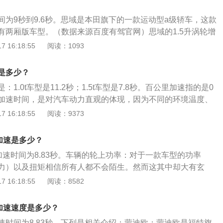
间为9秒到9.6秒。思域是本田旗下的一款运动型a级轿车，这款
有两厢版车型。（数据来源百度有驾官网）思域的1.5升涡轮增
功率为130千瓦，最大扭矩为226牛米，这款发动机的最大功率
 16:18:55
阅读：1093
分钟，最大扭矩转速为1800转每分钟到5500转每分钟。这款发
喷技术，并且使用了铝合金缸盖缸体。与这款发动机匹配的是
是多少？
rt变速箱。1.0升涡轮增压三缸发动机拥有92千瓦的最大功率和
1.0t车型是11.2秒；1.5t车型是7.8秒。百公里加速指的是0
矩，这款发动机的最大功率转速为5500转每分钟，最大扭矩转
m的加速时间，是对汽车动力直观的体现，因为不同的环境温度、
00转每分钟。这款发动机搭载了缸内直喷技术，并且使用了铝合金
损耗状况甚至油箱剩余燃油的多少都会对测试成绩带来影响，
 16:18:55
阅读：9373
动机匹配的是cvt变速箱。CIVIC是Honda的传奇车型，诞生
全相同的加速测试成绩。思域是本田旗下的一款紧凑型轿车，
50年间历经十代革新与进化，在全球收获了2700万用户的认可
58毫米、1800毫米、1416毫米，轴距是2700毫米。该车使用
CIVIC就代表着Honda不断挑战，不断突破的精神，是Hond
里加速是多少？
三缸发动机和1.5升涡轮增压四缸发动机，搭载缸内直喷技术，
型。
里加速时间为8.83秒。车辆的轮上功率：对于一款车型的功率
盖缸体。
力）以及扭矩相信所有人都不会陌生。然而这其中却大有玄
参数上常见的功率扭矩参数实际上指的是发动机在理想工况下
 16:18:55
阅读：8582
据。驱动形式：常见的前驱车型往往在零百加速之中占据劣
物理学，车辆在向前加速时作用在车辆重心上的惯性力会产生
里加速速度是多少？
动至车辆后部，也就是此时后轮会产生更多的抓地力。
速时间为8.83秒。下列是相关介绍：蒙迪欧：蒙迪欧是福特旗