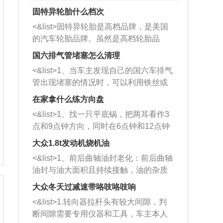
固特异轮胎什么档次
<&list>固特异轮胎是高档品牌，是美国
的汽车轮胎品牌。虽然是高档轮胎品
牌，但是中高低端的轮胎都有生产，这
国六排气管堵塞怎么清理
也是为了更好的开拓市场。
<&list>1、当车主发现自己的国六车排气
管出现堵塞的情况时，可以利用铁丝或
者是细棍，直接将杂物给取出来，如果
在家拿什么练方向盘
堵塞情况比较严重，也可以采取应急措
<&list>1、找一只平底锅，把两耳看作3
施。 <&list>2、直接利用木棍将所有的
点和9点钟方向，同时在6点钟和12点钟
杂物推到排气管里面的位置处，然后将
方向做一个标记。 <&list>2、双手握住
三元催化器拆解开，就可以将堵塞的东
大众1.8t发动机烧机油
平底锅两耳，然后往左打半圈、一圈、
西取出来。但如果是因为积碳过多引起
<&list>1、前后曲轴油封老化：前后曲轴
一圈半的练习，往右同样也要打相同的
的堵塞，就需要将三元催化器泡在草酸
油封与油大面积且持续接触，油的杂质
圈数。 <&list>3、最后强调要反复练
中进行清洗。 <&list>3、也可以利用清
和发动机内持续温度变化使其密封效果
习，这样就可以形成肌肉记忆，在真实
大众冬天过减速带咯吱咯吱响
洗剂对堵塞的情况得到解决，将清洗剂
逐渐减弱，导致渗油或漏油。<&list>2、
驾驶车辆时，不需要记忆也能打好方
放在燃油箱中，与燃油混合后，车辆启
<&list>1.转向器拉杆头有较大间隙，判
活塞间隙过大：积碳会使活塞环与缸体
向。
动时，就可以和汽油一起进入到燃烧
断间隙需要专用仪器和工具，车主本人
的间隙扩大，导致机油流入燃烧室中，