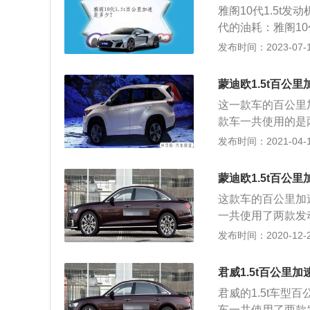
雅阁10代1.5t发
代的油耗：雅阁10
代雅阁搭载1.5T
发布时间：2023-07-17
143kW，最大马
样的动力，能够满
蒙迪欧1.5t百公里
十代雅阁一样不会
这一款车的百公里
款车一共使用的是两
涡轮增压发动机。蒙
发布时间：2021-04-16
m），1470毫米
动机具有182马力
蒙迪欧1.5t百公里
每分钟，最大扭矩转
这款车的百公里加
术，而且使用的是铝
一共使用了两款发动
轮增压发动机具有
发动机。蒙迪欧的长
发布时间：2020-12-27
5000转每分钟，
毫米。蒙迪欧的1.
直喷技术，而且使
发动机的最大功率转
使用6at变速器
君威1.5t百公里加
钟。这款发动机搭
的是麦弗逊独立悬
君威的1.5t车型
机匹配的是6at变
车的乘座舒适性和
车一共使用了两款发