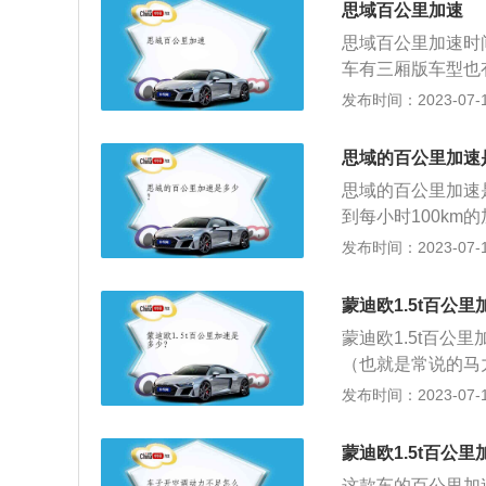
思域百公里加速
思域百公里加速时
车有三厢版车型也
压四缸发动机最大
发布时间：2023-07-17
转速为5500转每
动机搭载了缸内直
思域的百公里加速
6速手动变速箱或o
思域的百公里加速是：
173牛米的最大扭
到每小时100k
速为2000到45
路面状况以及车辆
发布时间：2023-07-17
缸盖缸体。与这款发
所以不存在两个完
于1972年，迄今
其长宽高分别是46
和信赖。从诞生起，
蒙迪欧1.5t百公
了1.0升涡轮增压
a最核心的灵魂车
蒙迪欧1.5t百公
并且使用铝合金缸
（也就是常说的马
机。厂家或者车型
发布时间：2023-07-17
能够达到的峰值数
势。依旧是简单的
蒙迪欧1.5t百公
转动力矩将重量移
这款车的百公里加