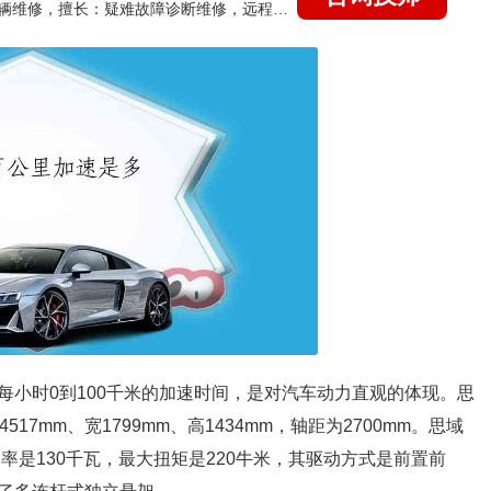
国家认证的汽车维修技师，15年德美日等各系车辆维修，擅长：疑难故障诊断维修，远程维修技术指导
是指每小时0到100千米的加速时间，是对汽车动力直观的体现。思
7mm、宽1799mm、高1434mm，轴距为2700mm。思域
功率是130千瓦，最大扭矩是220牛米，其驱动方式是前置前