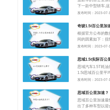
下一款中型轿车,这
是2.0升涡轮增压发
发布时间：2023-07-17
轴距为2850毫米
市，新车共推出4
奇骏1.5t百公里
优势，更是对家庭
根据官方公布的数据
的出行需求。
间的因素如下：扭
力气越大，加速自然
发布时间：2023-07-17
5t的扭矩为300
媒介，必然涉及到
思域1.5t实际百
动效率排名为手动
思域汽车1.5T耗
CVT变速箱。奇骏
1.5t思域百公里
车重量的关系称之
机，代号为l15b
发布时间：2023-07-17
重比90Hp/T，百
大功率转速为550
了缸内直喷技术，
思域百公里加速？
箱或cvt变速箱，
思域百公里加速最快
cvt变速箱的汽
出了多种车型以迎
驶习惯、汽车本身