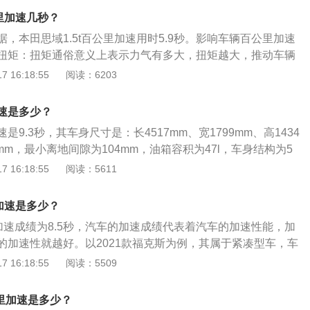
，百公里加速是8.2秒。 变速箱传动效率：变速箱是传递动力的
公里加速几秒？
动力的损耗，传动效率越高，加速性能越优秀。一般情况下传
，本田思域1.5t百公里加速用时5.9秒。影响车辆百公里加速
变速箱＞干式双离合变速箱＞湿式双离合变速箱＞AT变速箱＞
扭矩：扭矩通俗意义上表示力气有多大，扭矩越大，推动车辆
2.0T的变速箱是无级变速箱(CVT)。 推重比：马力与汽车重量
然越快。本田思域1.5t拥有240牛米的最大扭矩，百公里加速
 16:18:55
阅读：6203
比（单位是Hp/T），推重比越大，加速越快。天
箱传动效率：变速箱是传递动力的媒介，必然涉及到动力的损耗，
速性能越优秀。一般情况下传动效率排名为手动变速箱＞干式
速是多少？
双离合变速箱＞AT变速箱＞CVT变速箱，本田思域1.5t的变
9.3秒，其车身尺寸是：长4517mm、宽1799mm、高1434
(CVT)。推重比：马力与汽车重量的关系称之为推重比（单位
0mm，最小离地间隙为104mm，油箱容积为47l，车身结构为5
越大，加速越快。本田思域1.5t推重比为132.84Hp/T，百公里
思域搭载了1.5t涡轮增压发动机，最大功率是130kw，最大扭
 16:18:55
阅读：5611
。
其匹配的是cvt无级变速变速箱，其采用的前悬架类型是麦弗逊式
类型是多连杆式独立悬架。
里加速是多少？
里加速成绩为8.5秒，汽车的加速成绩代表着汽车的加速性能，加
的加速性就越好。以2021款福克斯为例，其属于紧凑型车，车
mm、宽1810mm、高1468mm，轴距为2705mm，油箱容积为
 16:18:55
阅读：5509
245kg。2021款福克斯搭载了1.5l自然吸气发动机，最大马力
功率是90kw，最大扭矩是153nm，与其匹配的是6挡手动变速
公里加速是多少？