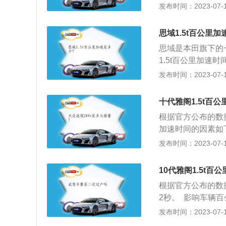
upe、混合动力版
发布时间：2023-07-17
素如下：驾驶习惯
涡轮增压发动机，
使油耗增高。汽车
素，黑色的前格栅
就大，需要更多的
思域1.5t百公里
大的驱动扭矩。道
思域是本田旗下的
驶，阻力大，耗油
1.5t百公里加速时
耗增加。环境温度
动力最直观的体现
发布时间：2023-07-17
喷入更多的汽油才
加速成绩在11到1
转速来热车，这也
间大都小于3.8
十代雅阁1.5t百
目上都会有明显的
根据官方公布的数据
常宽广，能让车辆
加速时间的因素如
车辆的力气越大，加
发布时间：2023-07-17
米，百公里加速7.6
速箱传动效率：变
10代雅阁1.5t百
高，加速性能越优
根据官方公布的数据
箱＞湿式双离合变速
2秒。 影响车辆
变速箱(CVT)。
有多大，扭矩越大
发布时间：2023-07-17
推重比越大，加速越快
米，百公里加速时间
里加速7.6秒。十代