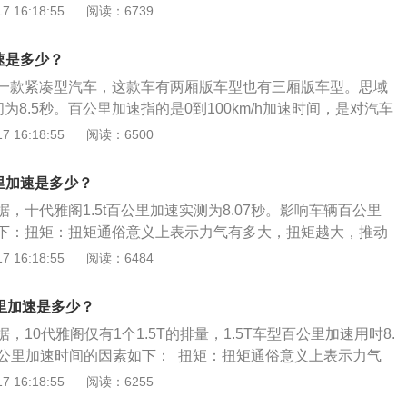
和五门房车版。2、思域一共搭载了两款发动机，一款是1.0升
 16:18:55
阅读：6739
：驾驶粗暴，比如：急加油、常超车、遇红灯不提前松油门会
另一款是1.5升涡轮增压发动机。3、思域采用了大量黑色元
本身：排量大的车比排量小的车油耗大，因为排量大功率一般
、侧面包围、新增的小尾翼、黑色亮面轮毂等等。
汽油燃烧做功。汽车自重大的车油耗会高，因为自重大需要更
加速是多少？
路状态：土路、泥泞路、松软路面、山路等，在这些路面行
一款紧凑型汽车，这款车有两厢版车型也有三厢版车型。思域
会增加。自然风：迎风行驶、大风天行驶，汽车阻力增大，油
间为8.5秒。百公里加速指的是0到100km/h加速时间，是对汽车
低：发动机缸体温度低，冷起动时喷入的汽油不易雾化，需要
。有关百公里加速的资料如下：1、一般1.6L紧凑型轿车百公里
 16:18:55
阅读：6500
能燃烧，油耗增大。同时，气温低，发动机电脑会控制用更高
3秒之间，2.0T的中型轿车在7到8秒之间，而超级跑车的加速时
会增大油耗。
秒。2、相同排量中装备涡轮增压发动机的车型在百公里加速的项
公里加速是多少？
优势，因为其输出的动力更强大，而且最大扭矩的输出区间非
，十代雅阁1.5t百公里加速实测为8.07秒。影响车辆百公里
在很低转速下就具有最大化的加速能力。
下：扭矩：扭矩通俗意义上表示力气有多大，扭矩越大，推动
速自然越快。雅阁2022款260TURBO舒享版最大扭矩260牛
 16:18:55
阅读：6484
秒。十代雅阁1.5t的扭矩为260牛米，百公里加速8.07秒。变
速箱是传递动力的媒介，必然涉及到动力的损耗，传动效率越
公里加速是多少？
秀。一般情况下传动效率排名为手动变速箱＞干式双离合变速
，10代雅阁仅有1个1.5T的排量，1.5T车型百公里加速用时8.
箱＞AT变速箱＞CVT变速箱。十代雅阁1.5t的变速箱为无级
百公里加速时间的因素如下： 扭矩：扭矩通俗意义上表示力气
推重比：马力与汽车重量的关系称之为推重比（单位是Hp/T），
，推动车辆的力气越大，加速自然越快。天籁最大扭矩371牛
 16:18:55
阅读：6255
。雅阁2022款260TURBO舒享版推重比约131Hp/T，百公
为6.9秒；10代雅阁的1.5T涡轮增压发动机拥有194马力和26
雅阁1.5t的推重比为128Hp/T，百公里加速8.07秒。