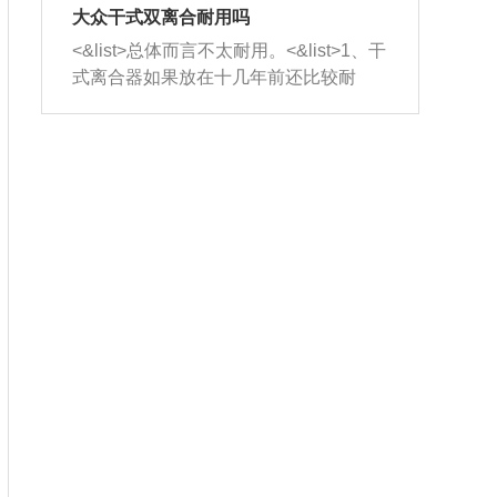
室，最后形成废气排出，就可以让三元
无法制作，需要将车辆送到修理厂或4s
造成烧机油。<&list>3、机油粘度。使用
大众干式双离合耐用吗
催化器得到清洗，排气管堵塞的情况就
店；<&list>2.车辆半轴套管防尘罩破
机油粘度过小的话，同样会有烧机油现
<&list>总体而言不太耐用。<&list>1、干
能够得到解决。
裂，破裂后会出现漏油现象，使半轴磨
象，机油粘度过小具有很好的流动性，
式离合器如果放在十几年前还比较耐
损严重，磨损的半轴容易损坏，产生异
容易窜入到气缸内，参与燃烧。<&list>
用，但是由于现在的汽车发动机动力输
响；<&list>3.稳定器的转向胶套和球头
4、机油量。机油量过多，机油压力过
出越来越高，使得干式离合器散热不足
老化，一般是使用时间过长造成的。解
大，会将部分机油压入气缸内，也会出
的缺陷也逐渐暴露出来。<&list>2、由于
决方法是更换新的质量好的转向橡胶套
现烧机油。<&list>5、机油滤清器堵塞：
干式双离合的工作环境暴露在空气中，
和球头。
会导致进气不畅，使进气压力下降，形
而离合器的散热也是通离合器罩上面的
成负压，使机油在负压的情况下吸入燃
几个小孔来进行散热。但是在行驶过程
烧室引起烧机油。<&list>6、正时齿轮或
中变速箱需要换挡，就不得不使得离合
链条磨损：正时齿轮或链条的磨损会引
器频繁工作。<&list>3、长时间的低速行
起气阀和曲轴的正时不同步。由于轮齿
驶以及过于频繁的启停，导致离合器的
或链条磨损产生的过量侧隙，使得发动
温度不断升高，而低速行驶时空气流动
机的调节无法实现：前一圈的正时和下
效率不高，无法将离合器中的热量有效
一圈可能就不一样。当气阀和活塞的运
的带走，导致离合器内部的温度不断升
动不同步时，会造成过大的机油消耗。
高，加速离合器的磨损。
解决方法：更换正时齿轮或链条。<&list
>7、内垫圈、进风口破裂：新的发动机
设计中，经常采用各种由金属和其他材