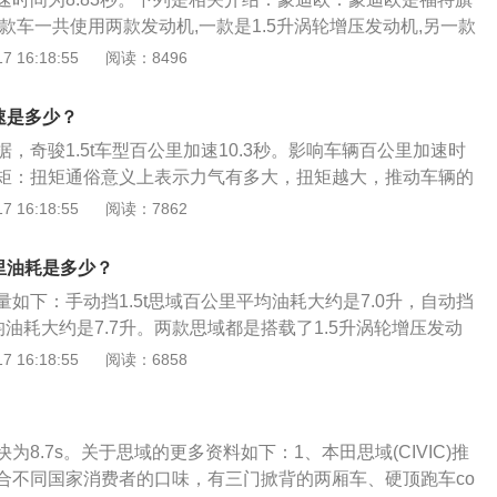
款车一共使用两款发动机,一款是1.5升涡轮增压发动机,另一款
动机。蒙迪欧的长宽高分别是4873毫米,1852毫米,1470毫米,
 16:18:55
阅读：8496
。福特蒙迪欧：2020年5月11日，2020款长安福特蒙迪欧正式上
款车型，福特蒙迪欧2020款不仅保留动力及操控性能上的一贯
加速是多少？
消费者需求进行一系列升级，满足更多幸福家庭对高品质生活
，奇骏1.5t车型百公里加速10.3秒。影响车辆百公里加速时
矩：扭矩通俗意义上表示力气有多大，扭矩越大，推动车辆的
越快。宝马X2最大扭矩220牛米，百公里加速9.6秒。奇骏1.
 16:18:55
阅读：7862
牛米，百公里加速10.3秒。变速箱传动效率：变速箱是传递动力的
动力的损耗，传动效率越高，加速性能越优秀。一般情况下传
公里油耗是多少？
变速箱＞干式双离合变速箱＞湿式双离合变速箱＞AT变速箱＞
油量如下：手动挡1.5t思域百公里平均油耗大约是7.0升，自动挡
的变速箱为CVT无级变速(模拟8挡)变速箱。推重比：马力与汽
平均油耗大约是7.7升。两款思域都是搭载了1.5升涡轮增压发动
为推重比（单位是Hp/T），推重比越大，加速越快。宝马X2推
8，这款发动机的最大功率为130千瓦，最大扭矩为226牛米，最
 16:18:55
阅读：6858
公里加速9.6秒。奇骏的推重比为128Hp/T，百公里加速10.3秒。
0转每分钟，最大扭矩转速为1800到5500转每分钟。并且应用
使用了铝合金缸盖缸体，与这款发动机匹配的是六速手动变速
cvt变速箱可以一直让发动机保持在一个合理的转速区间内，搭载
为8.7s。关于思域的更多资料如下：1、本田思域(CIVIC)推
车相对来说比较省油。汽车油耗的高低与五大因素直接相关，即驾
合不同国家消费者的口味，有三门掀背的两厢车、硬顶跑车co
、道路状态、自然风、环境温度。会使汽车油耗增加的具体因