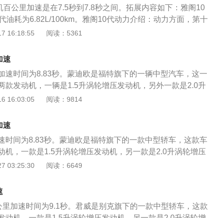
动机百公里加速是在7.5秒到7.8秒之间。拓展内容如下：雅阁10
代油耗为6.82L/100km。雅阁10代动力介绍：动力方面，第十
直列4缸的发动机，它的最高扭矩达到260N·m，最大功功率达到
 16:18:55
阅读：5361
力194匹。传动部分则是CVT无极变速，在换挡上更加顺畅。这
足大多数消费群体。如果车主想要享受小幅度的速度与激情，
加速
掉链子。
加速时间为8.83秒。蒙迪欧是福特旗下的一辆中型汽车，这一
款发动机，一辆是1.5升涡轮增压发动机，另外一款是2.0升
迪欧的长宽高分别是4873毫米（mm），1852毫米（m
 16:03:05
阅读：9814
（mm），轴距为2850毫米（mm）。 蒙迪欧的1.5升涡轮增压发
和243牛米的最大扭矩，这款发动机的最大功率转速为6000转
加速
速为1750到4500转每分钟。这款发动机配备了缸内直喷技
速时间为8.83秒。蒙迪欧是福特旗下的一款中型轿车，这款车
合金缸盖缸体。 与这款发动机匹配的是6at变速器。 2.0升涡
机，一款是1.5升涡轮增压发动机，另一款是2.0升涡轮增压
207马力和354牛米的最大扭矩，这款发动机的最大功率转速为
宽高分别是4873毫米，1852毫米，1470毫米，轴距为2850
 03:25:30
阅读：6649
最大扭矩转速为1850到4000转每分钟。这款发动机配备了缸内
5升涡轮增压发动机拥有182马力和243牛米的最大扭矩，这款
用的是铝合金缸盖缸体。与这款发动机匹配的是6at变速器。
速为6000转每分钟，最大扭矩转速为1750到4500转每分
可以提高汽车的换挡平顺性和燃油合理性。 蒙迪欧的前悬架使用
速
载了缸内直喷技术，并且使用了铝合金缸盖缸体。与这款发动
架，后悬架使用的是多连杆独立悬架。 多连杆悬架可以提高汽
百公里加速时间为9.1秒。君威是别克旗下的一款中型轿车，这款
速箱。2.0升涡轮增压发动机拥有207马力和354牛米的最大扭
操控性。 多连杆悬架是一种基于双叉臂悬架改进而来的产品。
动机，一款是1.5升涡轮增压发动机，另一款是2.0升涡轮增