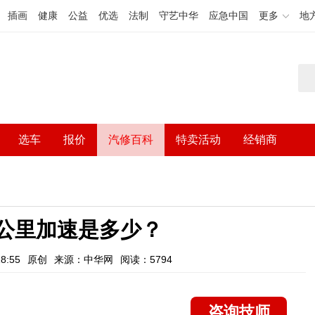
插画
健康
公益
优选
法制
守艺中华
应急中国
更多
地
选车
报价
汽修百科
特卖活动
经销商
t百公里加速是多少？
8:55
原创
来源：中华网
阅读：5794
咨询技师