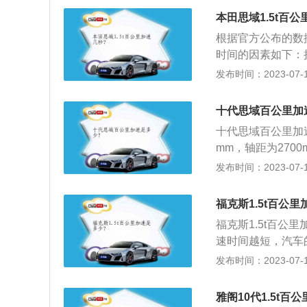
0牛米的最大扭矩
本田思域1.5t百
媒介，必然涉及到
根据官方公布的数据
动效率排名为手动
时间的因素如下：
CVT变速箱。天籁
的力气越大，加速自
发布时间：2023-07-17
的关系称之为推重
是5.9秒。变速
传动效率越高，加
十代思域百公里加
双离合变速箱＞湿式
十代思域百公里加速是
速箱是无级变速箱
mm，轴距为270
是Hp/T），推重比
门5座两厢车。十代
发布时间：2023-07-17
加速时间为5.9秒
矩是220nm，与
独立悬架，后悬架
福克斯1.5t百公
福克斯1.5t百公
速时间越短，汽车
身尺寸是：长4647
发布时间：2023-07-17
53l，整备质量为1
是122ps，最大
雅阁10代1.5t百
箱。