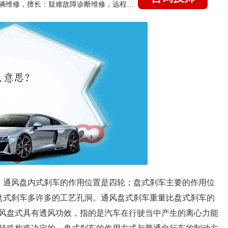
国家认证的汽车维修技师，15年德美日等各系车辆维修，擅长：疑难故障诊断维修，远程维修技术指导
：通风盘内式刹车的作用位置是四轮；盘式刹车主要的作用位
盘式刹车多许多的工艺孔洞。通风盘式刹车重量比盘式刹车的
风盘式具有透风功效，指的是汽车在行驶当中产生的离心力能