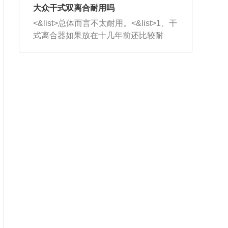
室，最后形成废气排出，就可以让三元
无法制作，需要将车辆送到修理厂或4s
造成烧机油。<&list>3、机油粘度。使用
大众干式双离合耐用吗
催化器得到清洗，排气管堵塞的情况就
店；<&list>2.车辆半轴套管防尘罩破
机油粘度过小的话，同样会有烧机油现
<&list>总体而言不太耐用。<&list>1、干
能够得到解决。
裂，破裂后会出现漏油现象，使半轴磨
象，机油粘度过小具有很好的流动性，
式离合器如果放在十几年前还比较耐
损严重，磨损的半轴容易损坏，产生异
容易窜入到气缸内，参与燃烧。<&list>
用，但是由于现在的汽车发动机动力输
响；<&list>3.稳定器的转向胶套和球头
4、机油量。机油量过多，机油压力过
出越来越高，使得干式离合器散热不足
老化，一般是使用时间过长造成的。解
大，会将部分机油压入气缸内，也会出
的缺陷也逐渐暴露出来。<&list>2、由于
决方法是更换新的质量好的转向橡胶套
现烧机油。<&list>5、机油滤清器堵塞：
干式双离合的工作环境暴露在空气中，
和球头。
会导致进气不畅，使进气压力下降，形
而离合器的散热也是通离合器罩上面的
成负压，使机油在负压的情况下吸入燃
几个小孔来进行散热。但是在行驶过程
烧室引起烧机油。<&list>6、正时齿轮或
中变速箱需要换挡，就不得不使得离合
链条磨损：正时齿轮或链条的磨损会引
器频繁工作。<&list>3、长时间的低速行
起气阀和曲轴的正时不同步。由于轮齿
驶以及过于频繁的启停，导致离合器的
或链条磨损产生的过量侧隙，使得发动
温度不断升高，而低速行驶时空气流动
机的调节无法实现：前一圈的正时和下
效率不高，无法将离合器中的热量有效
一圈可能就不一样。当气阀和活塞的运
的带走，导致离合器内部的温度不断升
动不同步时，会造成过大的机油消耗。
高，加速离合器的磨损。
解决方法：更换正时齿轮或链条。<&list
>7、内垫圈、进风口破裂：新的发动机
设计中，经常采用各种由金属和其他材