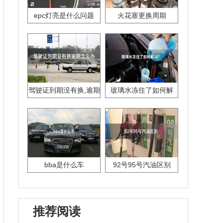
epc灯亮是什么问题
火花塞更换周期
驾驶证到期没有换,逾期
玻璃水冻住了如何解
怎么办??
决？
bba是什么车
92号95号汽油区别
推荐阅读