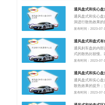
通风盘式和实心盘
通风盘式和实心盘
洞进行散热效果的
作用的位置是四轮
发布时间：2023-07-17
同：通风盘在刹车
实心盘会因为刹车
通风盘式和盘式有
材质的选择非常广
通风刹车盘的内部
制造的工艺和价格
式的散热比较慢。
用全过程中会提升
能更加快速的降温
发布时间：2023-07-17
维修成本就较为低
本较高。盘式多为
热，所以它的刹车
便宜。他属于盘式
7、散热性能的区
通风盘式和实心盘
有制动盘、分泵、
要好一些。同时，
通风盘式和实心盘
通过摩擦的效应达
散热效果的提升；
车在行驶当中产生
位置是四轮都可以
发布时间：2023-07-17
特殊构造决定的。
盘在刹车的过程中
一种特殊工艺制造
因为刹车带来的热
本的关系，一般中
通风式和的盘式区