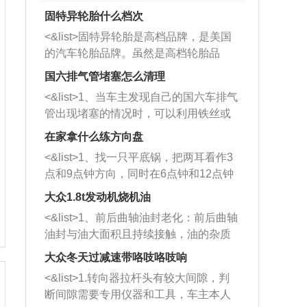
固特异轮胎什么档次
<&list>固特异轮胎是高档品牌，是美国
的汽车轮胎品牌。虽然是高档轮胎品
牌，但是中高低端的轮胎都有生产，这
国六排气管堵塞怎么清理
也是为了更好的开拓市场。
<&list>1、当车主发现自己的国六车排气
管出现堵塞的情况时，可以利用铁丝或
者是细棍，直接将杂物给取出来，如果
在家拿什么练方向盘
堵塞情况比较严重，也可以采取应急措
<&list>1、找一只平底锅，把两耳看作3
施。 <&list>2、直接利用木棍将所有的
点和9点钟方向，同时在6点钟和12点钟
杂物推到排气管里面的位置处，然后将
方向做一个标记。 <&list>2、双手握住
三元催化器拆解开，就可以将堵塞的东
大众1.8t发动机烧机油
平底锅两耳，然后往左打半圈、一圈、
西取出来。但如果是因为积碳过多引起
<&list>1、前后曲轴油封老化：前后曲轴
一圈半的练习，往右同样也要打相同的
的堵塞，就需要将三元催化器泡在草酸
油封与油大面积且持续接触，油的杂质
圈数。 <&list>3、最后强调要反复练
中进行清洗。 <&list>3、也可以利用清
和发动机内持续温度变化使其密封效果
习，这样就可以形成肌肉记忆，在真实
大众冬天过减速带咯吱咯吱响
洗剂对堵塞的情况得到解决，将清洗剂
逐渐减弱，导致渗油或漏油。<&list>2、
驾驶车辆时，不需要记忆也能打好方
放在燃油箱中，与燃油混合后，车辆启
<&list>1.转向器拉杆头有较大间隙，判
活塞间隙过大：积碳会使活塞环与缸体
向。
动时，就可以和汽油一起进入到燃烧
断间隙需要专用仪器和工具，车主本人
的间隙扩大，导致机油流入燃烧室中，