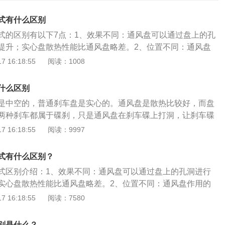
式有什么区别
式的区别有以下7点：1、效果不同：通风盘可以通过盘上的孔
提升；实心盘散热性能比通风盘略差。2、位置不同：通风盘
都可以；实心盘主要作用的位置在后轮上。3、使用效果不
 16:18:55
阅读：1008
的过程中可以迅速地把热量散掉，带来的刹车效果也非常好；
带来的热量而影响其刹车效果。4、结构区别：通风盘的摩擦
什么区别
泛，比实心盘多了制作工艺的孔洞。质量比实心盘的轻，但是
是中空的，普通刹车盘是实心的。通风盘是散热比较好，而盘
比实心盘的昂贵。5、保养维修成本的区别：自然通风盘在应
两种刹车都属于碟刹，只是通风盘在刹车碟上打洞，让刹车碟
车辆的耗油量，保养维修的成本也相对提升，而实心盘的保养
，一般都用在跑车或者赛车上。工艺比盘式刹车更加繁琐，成
 16:18:55
阅读：9997
一点。6、刹车效果的区别：通风盘在刹车过程中可以迅速散
灰铁材料，材料散热快，多用于轿车后轮或微车前轮，价格较
效果很好，而实心盘可能会因为散热不佳而影响刹车的效果。
制动器中最普通的一种，也称之为碟式制动器。他组成的部件
别：通风盘上有很多工艺孔洞，所以它的散热效果要比实心盘
式有什么区别？
制动钳、油管。通过液压的推动使其摩擦片接触制动盘，从而
这也使通风盘的使用寿命比实心盘要长。
式区别介绍：1、效果不同：通风盘可以通过盘上的孔洞进行
到停车的目的。通风盘式，顾名思义具有透风功效，指的是汽
实心盘散热性能比通风盘略差。2、位置不同：通风盘作用的
的离心力能使空气对流，达到散热的目的，这是由盘式碟片的
；实心盘主要作用的位置在后轮上。3、使用效果不同：通风
 16:18:55
阅读：7580
从外表看，它在圆周上有许多通向圆心的洞空，这些洞空是经
可以迅速地把热量散掉，带来的刹车效果也非常好；实心盘会
而成，因此比普通盘式散热效果要好许多。由于制造工艺与成
量而影响其刹车效果。通风盘式是车辆在行驶当中产生的离心
高级轿车中普遍采用前通风盘、后普通盘的制动。
别是什么？