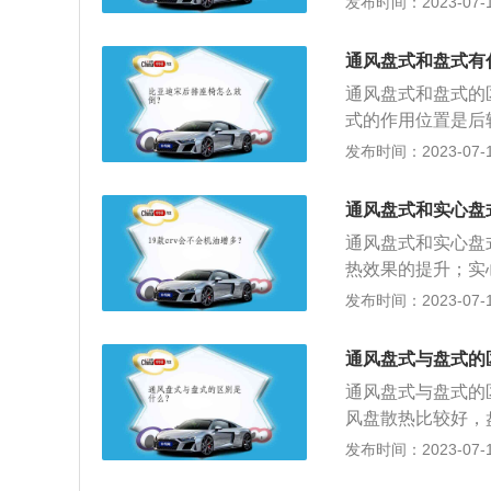
发布时间：2023-07-17
定的。盘式刹车的
轮链接的刹车盘在
通风盘式和盘式有
车多许多的工艺孔
通风盘式和盘式的
式的作用位置是后
热量散掉；盘式会
发布时间：2023-07-17
度或使车辆停止，
辆行进的动能转换
通风盘式和实心盘
有：1、脂基刹车
通风盘式和实心盘
基刹车材料。
热效果的提升；实
置是四轮都可以；
发布时间：2023-07-17
在刹车的过程中可
为刹车带来的热量
通风盘式与盘式的
能使空气对流，达
通风盘式与盘式的
表看，通风盘在圆
风盘散热比较好，
成，因此比普通盘
碟上打洞，让刹车
发布时间：2023-07-17
材料，材料散热快