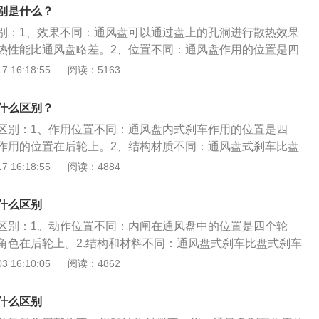
液页面高度，防止更换过程中制动液溢出；2、拆下该制动器
别是什么？
拆下制动钳的螺栓，取下刹车片；4、安装新的刹车片，旋紧导
别：1、效果不同：通风盘可以通过盘上的孔洞进行散热效果
。
热性能比通风盘略差。2、位置不同：通风盘作用的位置是四
主要作用的位置在后轮上。3、使用效果不同：通风盘在刹车
 16:18:55
阅读：5163
地把热量散掉，带来的刹车效果也非常好；实心盘会因为刹车
其刹车效果。通风盘式是车辆在行驶当中产生的离心力能使空
什么区别？
目的的方法，这是由盘式碟片的特殊构造决定的。从外表看，
区别：1、作用位置不同：通风盘内式刹车作用的位置是四
向圆心的洞空，这些洞空是经一种特殊工艺制造而成，因此比
作用的位置在后轮上。2、结构材质不同：通风盘式刹车比盘
要好。
艺孔洞。通风盘式刹车重量比盘式刹车的轻，但是制造的工艺
 16:18:55
阅读：4884
的昂贵。通风盘式具有透风功效，指的是汽车在行驶当中产生
对流，达到散热的目的，这是由盘式碟片的特殊构造决定的。
什么区别
式与普通自行车的制动方式相似，卡钳上的刹车片与车轮链接
区别：1。动作位置不同：内闸在通风盘中的位置是四个轮
相互作用，直到车轮停止转动。
角色在后轮上。2.结构和材料不同：通风盘式刹车比盘式刹车
通风盘式刹车重量比盘式刹车轻，但制造工艺和价格比盘式刹
 16:10:05
阅读：4862
同：盘式刹车：盘式刹车主动作位置在后轮上。通风盘式刹
位置是四个轮子都可以。2.结构和材质不一样。通风盘式刹车
什么区别
的工艺孔。通风盘式刹车质量比盘式刹车轻，但制造工艺和价