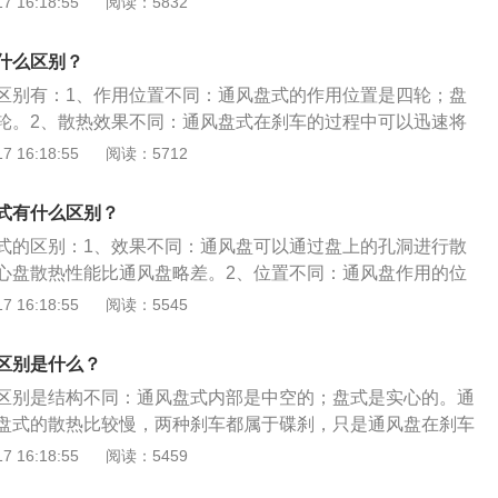
 16:18:55
阅读：5832
作用方式与普通自行车的制动方式相似，卡钳上的刹车片与车
刹车时相互作用，直到车轮停止转动。通风盘式刹车比盘式刹
什么区别？
洞。
区别有：1、作用位置不同：通风盘式的作用位置是四轮；盘
轮。2、散热效果不同：通风盘式在刹车的过程中可以迅速将
因为刹车带来的热量而影响其刹车效果。刹车的作用是降低速
 16:18:55
阅读：5712
其工作原理是利用刹车片与刹车鼓及轮胎与地面的摩擦，将车
成摩擦后的热能，从而使车辆减速或停下。刹车片制作的材料
式有什么区别？
材料；2、粉末冶金刹车材料；3、碳碳复合刹车材料；4、陶瓷
式的区别：1、效果不同：通风盘可以通过盘上的孔洞进行散
心盘散热性能比通风盘略差。2、位置不同：通风盘作用的位
实心盘主要作用的位置在后轮上。3、使用效果不同：通风盘
 16:18:55
阅读：5545
以迅速地把热量散掉，带来的刹车效果也非常好；实心盘会因
而影响其刹车效果。通风盘式是车辆在行驶当中产生的离心力
区别是什么？
到散热目的的方法，这是由盘式碟片的特殊构造决定的。从外
区别是结构不同：通风盘式内部是中空的；盘式是实心的。通
周有许多通向圆心的洞空，这些洞空是经一种特殊工艺制造而
盘式的散热比较慢，两种刹车都属于碟刹，只是通风盘在刹车
式散热效果要好。
碟能更加快速的降温，多用在跑车或者赛车上。盘式多为灰铁
 16:18:55
阅读：5459
，多用于轿车后轮或微车前轮。刹车片的更换方法：1、打开