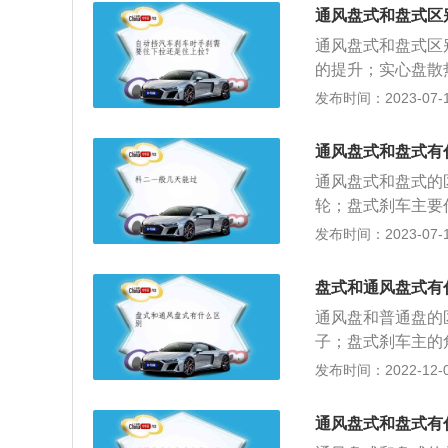
发动机舱检查制动
通风盘式和盘式区
所在的车轮；3、
通风盘式和盘式区
向螺栓，更换完成
的提升；实心盘散
轮都可以；实心盘
发布时间：2023-07-17
的过程中可以迅速
带来的热量而影响
通风盘式和盘式有
气对流，达到散热
通风盘式和盘式的
它在圆周有许多通
轮；盘式刹车主要
普通盘式散热效果
式刹车多许多的工
发布时间：2023-07-17
和价格比盘式刹车
的离心力能使空气
盘式和通风盘式有
盘式刹车的作用方
通风盘和普通盘的
的刹车盘在刹车时
子；盘式刹车主的
有更多的工艺孔。
发布时间：2022-12-03
车贵。动作位置不
车：通风盘作用的
通风盘式和盘式有
比盘式刹车有更多