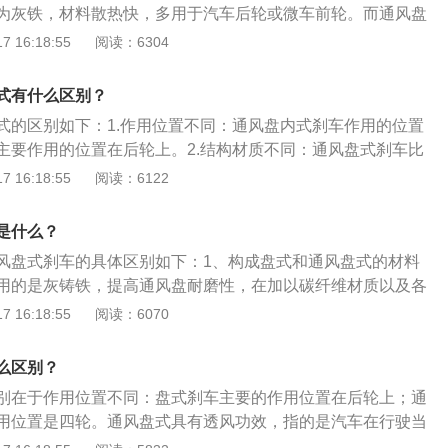
为灰铁，材料散热快，多用于汽车后轮或微车前轮。而通风盘
都可以，但多用于前轮；2、结构不同。通风盘的摩擦材质的
 16:18:55
阅读：6304
制动盘子中间有通风孔，比实心盘式多许多的工艺孔洞。质量
是制造的工艺和价格比实心盘的昂贵;3、散热性能不同。通风
式有什么区别？
于实心盘式，它可以通过盘上的孔洞进行散热效果的提升，使
式的区别如下：1.作用位置不同：通风盘内式刹车作用的位置
更长于实心盘式，是实心盘的一种提升;4、刹车效果不同。由
主要作用的位置在后轮上。2.结构材质不同：通风盘式刹车比
过程中可以迅速的把热量散掉，带来的刹车效果也非常好。实
工艺孔洞。通风盘式刹车重量比盘式刹车的轻，但是制造的工
 16:18:55
阅读：6122
带来的热量而影响其刹车效果。
车的昂贵。通风盘式具有透风功效，指的是汽车在行驶当中产
气对流，达到散热的目的，这是由盘式碟片的特殊构造决定。
是什么？
式与普通自行车的制动方式相似，卡钳上的刹车片与车轮链接
风盘式刹车的具体区别如下：1、构成盘式和通风盘式的材料
相互作用，直到车轮停止转动。
用的是灰铸铁，提高通风盘耐磨性，在加以碳纤维材质以及各
量化且实用化的要求，盘式刹车则采用灰铁材质，不具有耐磨
 16:18:55
阅读：6070
风盘式的作用效果不同：通风盘的形状设计使得其通风效果较
时通风盘的寿命也高于盘式刹车系统。3、盘式和通风盘式的
么区别？
式结构上具有小孔，而盘式没有小孔。4、盘式和通风盘式的
别在于作用位置不同：盘式刹车主要的作用位置在后轮上；通
作用的位置可以在四轮中任意一轮上，盘式的作用主要在于后
用位置是四轮。通风盘式具有透风功效，指的是汽车在行驶当
使空气对流，达到散热的目的，这是由盘式碟片的特殊构造决