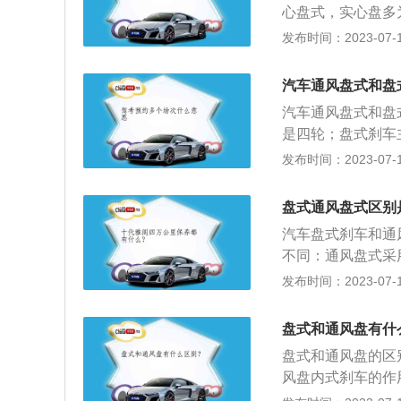
心盘式，实心盘多
作用的位置是四轮
发布时间：2023-07-17
选择非常广泛，其
比实心盘的轻，但
汽车通风盘式和盘
盘的要散热性能强
汽车通风盘式和盘
用的寿命通风盘也
是四轮；盘式刹车
于通风盘在刹车的
盘式刹车多许多的
发布时间：2023-07-17
心盘式会因为刹车
艺和价格比盘式刹
生的离心力能使空
盘式通风盘式区别
盘式刹车的作用方
汽车盘式刹车和通
的刹车盘在刹车时
不同：通风盘式采
种复合材料达到轻
发布时间：2023-07-17
性。2、盘式和通
好且高于盘式，同
盘式和通风盘有什
结构不同：通风盘
盘式和通风盘的区
位置不同：通风盘
风盘内式刹车的作
轮。
中产生的离心力能