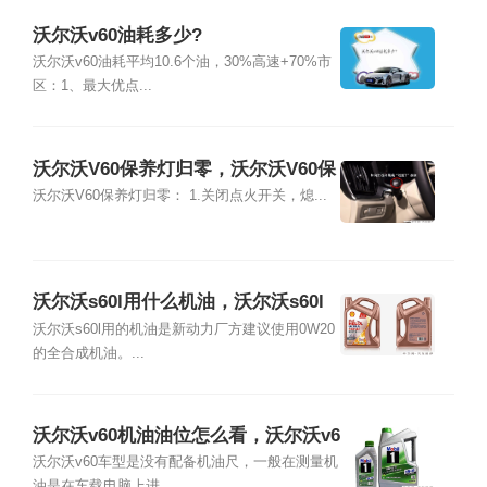
沃尔沃v60油耗多少?
沃尔沃v60油耗平均10.6个油，30%高速+70%市
区：1、最大优点...
沃尔沃V60保养灯归零，沃尔沃V60保
养灯怎么复位
沃尔沃V60保养灯归零： 1.关闭点火开关，熄...
沃尔沃s60l用什么机油，沃尔沃s60l
如何查看机油位置
沃尔沃s60l用的机油是新动力厂方建议使用0W20
的全合成机油。...
沃尔沃v60机油油位怎么看，沃尔沃v6
0机油加几升
沃尔沃v60车型是没有配备机油尺，一般在测量机
油是在车载电脑上进...