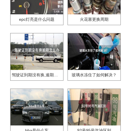
epc灯亮是什么问题
火花塞更换周期
驾驶证到期没有换,逾期怎么办??
玻璃水冻住了如何解决？
bba是什么车
92号95号汽油区别