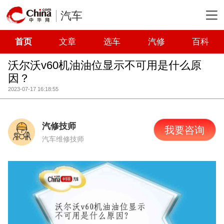
汽车
首页
文章
选车
汽修
百科
沃尔沃v60机油油位显示不可用是什么原
因？
2023-07-17 16:18:55
汽修技师
我要咨询
汽车维修技师