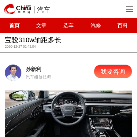
汽车
首页
文章
选车
汽修
百科
宝骏310w轴距多长
2020-12-27 02:43:04
孙新利
我要咨询
汽车维修技师