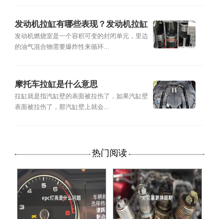
发动机拉缸有哪些表现？发动机拉缸
的前兆
发动机燃烧室是一个容积可变的封闭单元，里边
的油气混合物需要爆炸性来循环...
摩托车拉缸是什么意思
拉缸就是指汽缸壁的表面被拉伤了，如果汽缸壁
表面被拉伤了，那汽缸壁上就会...
热门阅读