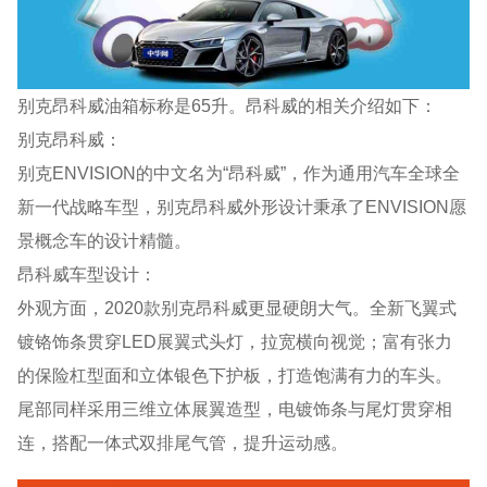
别克昂科威油箱标称是65升。昂科威的相关介绍如下：
别克昂科威：
别克ENVISION的中文名为“昂科威”，作为通用汽车全球全
新一代战略车型，别克昂科威外形设计秉承了ENVISION愿
景概念车的设计精髓。
昂科威车型设计：
外观方面，2020款别克昂科威更显硬朗大气。全新飞翼式
镀铬饰条贯穿LED展翼式头灯，拉宽横向视觉；富有张力
的保险杠型面和立体银色下护板，打造饱满有力的车头。
尾部同样采用三维立体展翼造型，电镀饰条与尾灯贯穿相
连，搭配一体式双排尾气管，提升运动感。