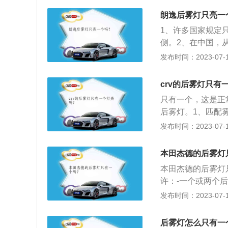
驾驶员的作用，对
号，其主要特点是
况下用。所有的车
朗逸后雾灯只亮一
注意到，能有效预
能见度小于200
1、许多国家规定
后必须要开启雾灯
光灯，造成眼睛不
侧。2、在中国，
启危险警告灯；对
存在的意义，是在
光容易使驾驶员瘫
发布时间：2023-07-17
小用处，那就是夜
里，防止追尾事故
地提高后驾驶员的
面照的清晰，这时
785规定车辆必
制动灯混淆，容易
车道来车时，应提
crv的后雾灯只有
方。
全，还是打消这个
只有一个，这是正
后雾灯。1、匹配
车辆正常行驶过程
发布时间：2023-07-17
法规，大多数欧盟
置它可以放置在A
本田杰德的后雾灯
们必须左右对称3
本田杰德的后雾灯
如果配置了两个后
许：-一个或两个
心，或B.与驾驶
发布时间：2023-07-17
于两个后雾灯容易
雾灯的位置必须距
后雾灯怎么只有一