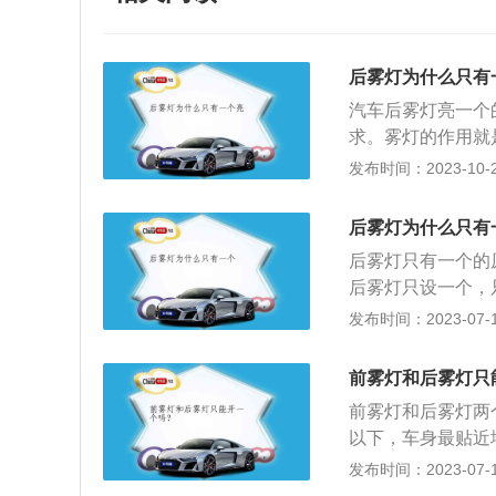
后雾灯为什么只有
汽车后雾灯亮一个
求。雾灯的作用就
看见本车，因此雾
发布时间：2023-10-25
灯，比卤素雾灯更
和大雨等恶劣气候
后雾灯为什么只有
路，保障行车安全
后雾灯只有一个的
设置在前保险杠上
后雾灯只设一个，
的光线遮住，使其
麻痹的反应，所以
发布时间：2023-07-17
缘上部的可见区域
行驶的左侧的雾灯
一个左右横向的亮
是照明，而是在浓
前雾灯和后雾灯只
雾灯只有一个是为
前雾灯和后雾灯两
由于灯光原因需要
以下，车身最贴近
到及时做出判断，
会一起打开。这样
发布时间：2023-07-17
是提供一个高亮度
需要后雾灯时，通