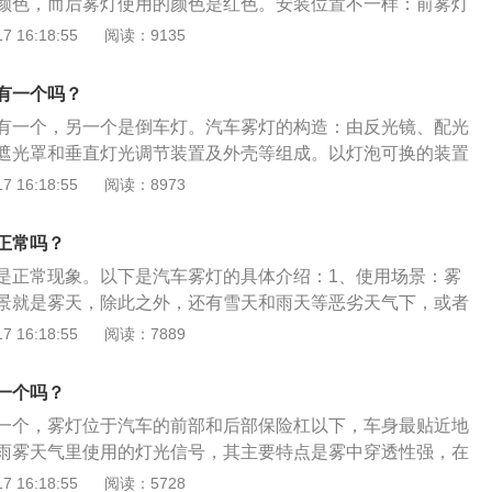
颜色，而后雾灯使用的颜色是红色。安装位置不一样：前雾灯
用于在雨天风沙天气的时候车主进行照明道路，而后雾灯则是
 16:18:55
阅读：9135
关显示符号不一样：前雾灯符号是朝左，后雾灯符号朝右。雾
般是指汽车雾灯，安装于汽车的前部和后部。因为雾天能见度
有一个吗？
到限制。灯光可增大运行距离，特别是黄色防雾灯的光穿透力
有一个，另一个是倒车灯。汽车雾灯的构造：由反光镜、配光
员与周围交通参与者的能见度，使来车和行人在较远处发现对
、遮光罩和垂直灯光调节装置及外壳等组成。以灯泡可换的装置
动型为主，灯泡多为55W的卤素灯泡，光束调整一般仅为上下
 16:18:55
阅读：8973
工作原理：光源的灯丝设计在反光镜抛物面的焦点上，经反光
轴平行的光束射出。配光镜将光束经过扩散、折射后形成较宽
正常吗？
其光形和照度符合法规要求。前雾灯内的遮光罩为将灯丝向反
是正常现象。以下是汽车雾灯的具体介绍：1、使用场景：雾
的光线遮住，使其配光有一清晰的明暗截止线，即上暗下明。
景就是雾天，除此之外，还有雪天和雨天等恶劣天气下，或者
部的可见区域内尽可能的暗，而下部亮区两侧水平方向扩散角
境中行驶，为保障行车安全，必须使用前雾灯进行照明，后雾
 16:18:55
阅读：7889
一个左右横向的亮区，以满足既不眩目又可为安全行车提供良好
用。2、注意事项：非必要情况下不能使用前后雾灯，因为雾
面或后面的汽车驾驶员会受刺眼灯光影响，很容易影响行车安
一个吗？
一个，雾灯位于汽车的前部和后部保险杠以下，车身最贴近地
雨雾天气里使用的灯光信号，其主要特点是雾中穿透性强，在
里容易让车辆或行人及早注意到，有效预防事故的发生。汽车
 16:18:55
阅读：5728