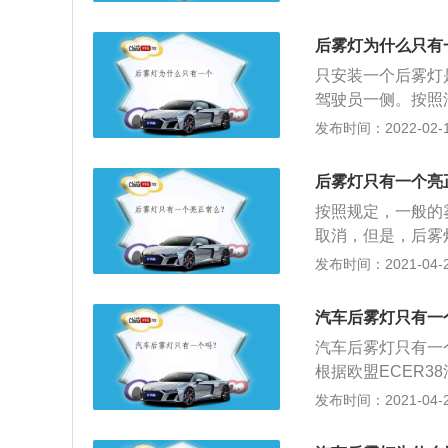
雾灯使用的注意事
速；2、能见度低
后雾灯为什么只有
雪或尘埃弥漫天气
只安装一个后雾灯
驾驶员一侧。按照
有强制规定，如果
发布时间：2022-02-17
本，可以将前雾灯
为司机对于对称的
后雾灯只有一个亮
比，一个后雾灯可
按照规定，一般的
近，容易混淆两种
取消，但是，后雾
驶更好的一种体现
全；2、许多国家
发布时间：2021-04-28
驶员一侧，在中国
对于对称光容易产
汽车后雾灯只有一
以提高后驾驶员的
汽车后雾灯只有一
灯混淆，容易造成
根据欧盟ECER
消这个念头吧。
cm以上。雾灯的
发布时间：2021-04-25
者在烟尘弥漫的环
雾灯照明。近年来