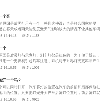
一个亮
的原因是后雾灯只有一个，并且这种设计也是符合国家的要
是在雾天或者雨天能见度受天气影响较大的情况下让其他车辆
灯的光源需要有较强的穿透性。一般的车辆用的都是卤素雾
 14:44:13
阅读：1158
高级的是LED雾灯。雾灯的相关内容如下：1、汽车在雾、雪
条件下，或者在烟尘弥漫的环境中行驶时，为了照亮前方道
一个
而必须采用前雾灯照明。近年来，在造型设计方面，多将雾灯
原因是后雾灯与示宽灯、刹车灯都是红色的，为了便于辨认，
；2、前雾灯内的遮光罩是为了将灯丝向反光镜上半部分照射
只用一个更容易引起后车注意，司机对于对称灯光更容易产生
配光有一清晰的明暗截止线，即上暗下明；3、在配光光形边
只用一个，且后雾灯需要装在车辆左侧，因为我国道路是靠右
 16:18:55
阅读：1005
内尽可能的暗，而下部亮区两侧水平方向扩散角应为50°，形成
便于观察。没有前雾灯的车是安全的，因为前雾灯的作用并不
区，以满足既不眩目又可为安全行车提供良好的照明条件。
雾的情况使用的，为了行驶更加安全，前雾灯有必要安装。后
能开一个吗？
了能让后车辨别前方车辆用的是雾灯，目的是保证安全，雾灯
个可以同时打开，汽车雾灯的位置在汽车的前部和后部保险杠
在大雾的天气下可以穿透雾，更加强烈，更加刺眼，让后车看
地面的位置。只要把灯光开关拧至后雾灯位置时，前后雾灯就
所以需要穿透力强，易于让后车看到。前雾灯不是照明的，而
设计的原因是当驾驶员需要前雾灯时，后雾灯未必用得上；而
 16:18:55
阅读：9925
的散射光源，这个光源的强度是为了穿透浓雾，起到提醒对面
常都是前后雾灯都需要打开。雾灯是雨雾天气里使用的灯光信