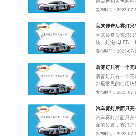
用白色和黄色两种
是装在汽车前面，
发布时间：2023-07-17
装在汽车尾部。开
灯的作用：露灯一
宝来传奇后雾灯只
低，驾驶员视线受
宝来传奇后雾灯只
强，它可提高驾驶
镜、灯泡或LED
方。
可动型及反射镜可
发布时间：2023-07-17
方向；汽车雾灯的
镜反射后形成与光
后雾灯只有一个亮
的水平光束，并使
后雾灯只有一个亮
光镜上半部分照射
灯最常见的使用场
在配光光形边缘上
是弥漫着烟雾的环
发布时间：2023-07-17
应为50度，形成
灯根据情况进行使
的照明条件。
灯没有遮光罩，对
汽车雾灯后面只亮
全。
汽车雾灯后面只亮
面的位置，雾灯是
能见度低下的天气
发布时间：2023-07-17