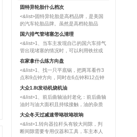
固特异轮胎什么档次
<&list>固特异轮胎是高档品牌，是美国
的汽车轮胎品牌。虽然是高档轮胎品
牌，但是中高低端的轮胎都有生产，这
国六排气管堵塞怎么清理
也是为了更好的开拓市场。
<&list>1、当车主发现自己的国六车排气
管出现堵塞的情况时，可以利用铁丝或
者是细棍，直接将杂物给取出来，如果
在家拿什么练方向盘
堵塞情况比较严重，也可以采取应急措
<&list>1、找一只平底锅，把两耳看作3
施。 <&list>2、直接利用木棍将所有的
点和9点钟方向，同时在6点钟和12点钟
杂物推到排气管里面的位置处，然后将
方向做一个标记。 <&list>2、双手握住
三元催化器拆解开，就可以将堵塞的东
大众1.8t发动机烧机油
平底锅两耳，然后往左打半圈、一圈、
西取出来。但如果是因为积碳过多引起
<&list>1、前后曲轴油封老化：前后曲轴
一圈半的练习，往右同样也要打相同的
的堵塞，就需要将三元催化器泡在草酸
油封与油大面积且持续接触，油的杂质
圈数。 <&list>3、最后强调要反复练
中进行清洗。 <&list>3、也可以利用清
和发动机内持续温度变化使其密封效果
习，这样就可以形成肌肉记忆，在真实
大众冬天过减速带咯吱咯吱响
洗剂对堵塞的情况得到解决，将清洗剂
逐渐减弱，导致渗油或漏油。<&list>2、
驾驶车辆时，不需要记忆也能打好方
放在燃油箱中，与燃油混合后，车辆启
<&list>1.转向器拉杆头有较大间隙，判
活塞间隙过大：积碳会使活塞环与缸体
向。
动时，就可以和汽油一起进入到燃烧
断间隙需要专用仪器和工具，车主本人
的间隙扩大，导致机油流入燃烧室中，