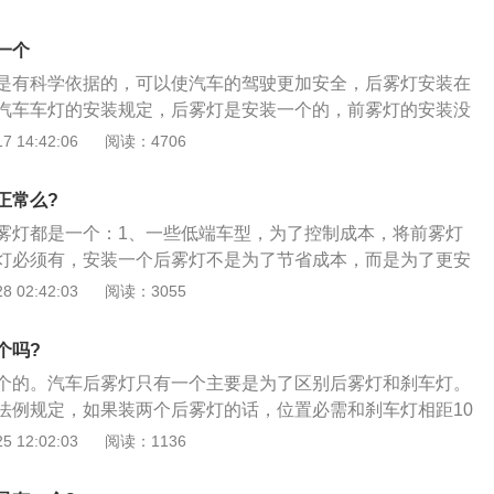
项是：1、能见度低于100米后必须要开启雾灯并注意降低车
于30米需要打开雾灯靠边停车并开启危险警告灯；3、对于雨雾
一个
开启雾灯和降低车速不能开启双闪。
是有科学依据的，可以使汽车的驾驶更加安全，后雾灯安装在
汽车车灯的安装规定，后雾灯是安装一个的，前雾灯的安装没
有安装，前雾灯一定是两个，一些比较低端的车型为了控制成
 14:42:06
阅读：4706
取消，后雾灯只安装一个，除了可以节约成本而且更安全，因
灯光容易产生麻痹反应，所以采用两个后雾灯和一个后雾灯相
正常么?
以提高后方车辆的注意力，后雾灯安装的位置和刹车灯很相
雾灯都是一个：1、一些低端车型，为了控制成本，将前雾灯
车灯造成安全事故，所以只有一个雾灯其实是对汽车的安全行
灯必须有，安装一个后雾灯不是为了节省成本，而是为了更安
。
都规定了后雾灯只能安装一个，也规定了后雾灯只能安装在驾
 02:42:03
阅读：3055
，是从后面看左边的光亮，其实这是科学依据，首先，驾驶员
生麻痹反应，而两个后雾灯和一个后雾灯相比，一个后雾灯可
个吗?
注意力；3、后雾灯和刹车灯都很近，两个后雾灯容易和刹车
个的。汽车后雾灯只有一个主要是为了区别后雾灯和刹车灯。
交通事故，因此，想加装一只雾灯的朋友，为了安全，还是打
38法例规定，如果装两个后雾灯的话，位置必需和刹车灯相距10
相关内容如下：1、汽车在雾、雪和大雨等恶劣气候条件下，或
 12:02:03
阅读：1136
境中行驶时，为了照亮前方道路，保障行车安全而必须采用前
，在造型设计方面，多将雾灯设置在前保险杠上；2、前雾灯