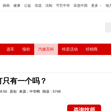
插画
健康
公益
优选
法制
守艺中华
应急中国
更多
地
选车
报价
汽修百科
特卖活动
经销商
灯只有一个吗？
8:55
原创
来源：中华网
阅读：5748
咨询技师