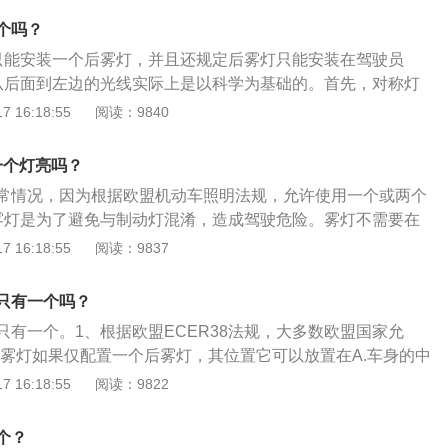
于前雾灯的时候，是不能在正常情况下使用的，而只在浓雾情
雾中穿透性强，在能见度低下的天气里容易让车辆或行人及早
都有后雾灯，但不是所有的车都有前雾灯，雾灯是需要在雨雾
个吗？
防事故的发生。汽车雾灯使用的注意事项：能见度低于100米
米时就应该开启的，其他时候别开，开了后车司机会宛如看到远
只能安装一个后雾灯，并且还规定后雾灯只能安装在驾驶员
并注意降低车速；能见度低于30米需要打开雾灯靠边停车并开
舒服。容易发生交通事故。之所以只有左边的后雾灯亮是雾灯
从后面到左边的光线实际上是以科学为基础的。首先，对称灯
于雨雾雪或尘埃弥漫天气开启雾灯和降低车速。雾灯还有一个
大雾天以及雨天给其他车辆明确的视觉信号，告诉他们你在这
痪，与两个后乘客灯和一个后雾灯相比，一个后雾灯可以更好
 16:18:55
阅读：9840
晚行驶在不平的路面时，远光灯和近光灯往往不能把车前方路
的发生。而其中更主要的是提醒后方车辆你的位置，国标GB4
注意力；其次，后露水灯非常靠近制动灯。两个后雾灯容易与
候可以打开前雾灯来辅助一下。当然，路面恢复正常，或对向
须安装后雾灯，以穿透力较强的光色将视觉信号传递到较远的后
造成交通事故。3、因此，想加装一只雾灯的朋友，为了安
前关闭。
一个灯亮吗？
念头。
常情况，因为根据欧盟机动车照明法规，允许使用一个或两个
雾灯是为了避免与制动灯混淆，造成驾驶危险。雾灯不需要在
中使用，仅在雾天、雪季和雨季使用。2、根据欧盟ECER38
 16:18:55
阅读：9837
国家允许一个或两个后雾灯，如果仅配置一个后雾灯，则其位
.车身的中心，或B.与驾驶员在同一侧。如果配置了两个，则它
只有一个吗？
、但是，由于两个后雾灯容易与制动灯混淆，ECEr48中规定，
只有一个。1、根据欧盟ECER38法规，大多数欧盟国家允
雾灯，后雾灯的位置必须距离制动灯10厘米以上。
后雾灯如果仅配置一个后雾灯，其位置它可以放置在A.车身的中
员在同一侧。如果配置了两个，则它们必须左右对称2、但是，由
 16:18:55
阅读：9822
与制动灯混淆，ECEr48中规定，如果配置了两个后雾灯，后
离制动灯10厘米以上（我认为这导致欧洲汽车制造商只选择一
个？