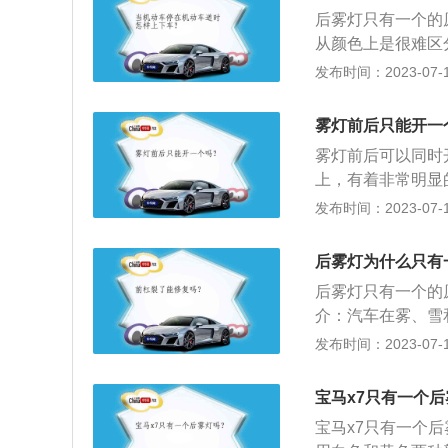
后雾灯，因为如果
后雾灯只有一个的
据eec77153
从颜色上是很难区
内的视角范围内不得
雾灯的作用就是在
发布时间：2023-07-17
必须为红色，色温不
本车。雾天行车应
灯、远雾灯或近雾
以提高能见度，看
况下手动关闭后雾
雾灯前后只能开一
线行驶；3、减速
色]。只有1981
雾灯前后可以同时
过长；4、按喇叭
欧洲使用，并于20
上，有着非常明显
的车距。
至少一个倒车灯（
灯是与前雾灯同时
发布时间：2023-07-17
光开关拧至后雾灯
后雾灯；而需要后
后雾灯为什么只有
源没有方向性。
后雾灯只有一个的
介：汽车在雾、雪
为照亮前方道路，
发布时间：2023-07-17
面，多将雾灯设置
焦点上，经反光镜
宝马x7只有一个后
折射后形成较宽的
宝马x7只有一个