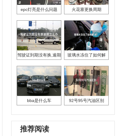
epc灯亮是什么问题
火花塞更换周期
驾驶证到期没有换,逾期
玻璃水冻住了如何解
怎么办??
决？
bba是什么车
92号95号汽油区别
推荐阅读