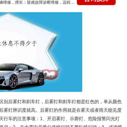
国家认证的汽车维修技师，15年德美日等各系车辆维修，擅长：疑难故障诊断维修，远程维修技术指导
区别后雾灯和刹车灯，后雾灯和刹车灯都是红色的，单从颜色
后雾灯辨识度就高。后雾灯的作用就是在雾天或者雨天能见度
天行车的注意事项：1、开启雾灯、示廓灯、危险报警闪光灯