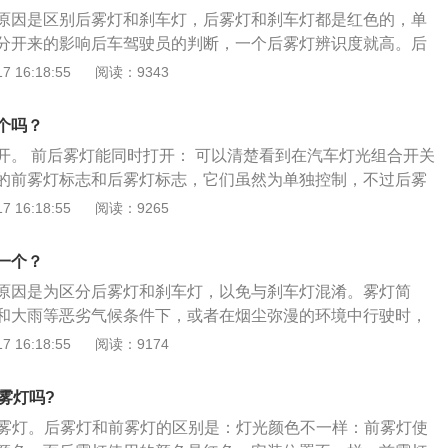
距离超过10厘米，可能会破坏整个尾灯组的整体美观）3、根
原因是区别后雾灯和刹车灯，后雾灯和刹车灯都是红色的，单
8，后雾灯的亮度不得小于50CD，但在水平轴10度和垂直轴5度范围
分开来的影响后车驾驶员的判断，一个后雾灯辨识度就高。后
大于300cd。后雾灯的灯罩面积不得大于140平方厘米。颜色
雾天或者雨天能见度受天气影响较大的情况下让其他车辆看见
 16:18:55
阅读：9343
得超过CIE标准2854k4、Ecer38还规定，后雾灯只能在前雾
注意：1、开启雾灯、示廓灯、危险报警闪光灯和近光灯，可
灯中的一个打开时打开。此外，必须能够在不关闭前雾灯的情
清车辆和行人还有路况；2、在大雾中尽量分道线行驶不要轧
灯5、车辆仪表板指示后雾灯的相对光信号，该信号必须为[黄
个吗？
慢行雾天由于能见度较低视线不好车速过快会导致刹停距离会
年1月之前的车辆才能使用绿色6、后雾灯于20世纪50年代首次在
开。 前后雾灯能同时打开： 可以清楚看到在汽车灯光组合开关
表明自己位置来提醒车辆和行人；5、保持比正常天气下还要远
世纪80年代末（约1990年初）引入美国7、美国和欧盟法规：
的前雾灯标志和后雾灯标志，它们虽然为单独控制，不过后雾
因此不需要两个灯）
开启。所以说，如果想要前雾灯和后雾灯同时打开，那么把灯
 16:18:55
阅读：9265
位置即可。 雾灯的使用： 其实需要前雾灯时，驾驶员未必需要
雾灯时，一般前后雾灯都需要。因为前雾灯位置较低，而且光
一个？
原因是为区分后雾灯和刹车灯，以免与刹车灯混淆。雾灯简
和大雨等恶劣气候条件下，或者在烟尘弥漫的环境中行驶时，
保障行车安全而必须采用前雾灯照明。近年来，在造型设计方
 16:18:55
阅读：9174
在前保险杠上。雾灯原理：光源的灯丝设计在反光镜抛物面的
反射后形成与光轴平行的光束射出。配光镜将光束经过扩散、
雾灯吗?
水平光束，并使其光形和照度符合法规要求。
后雾灯。后雾灯和前雾灯的区别是：灯光颜色不一样：前雾灯使