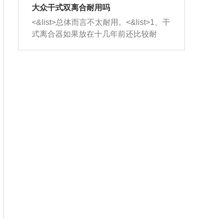
室，最后形成废气排出，就可以让三元
无法制作，需要将车辆送到修理厂或4s
造成烧机油。<&list>3、机油粘度。使用
大众干式双离合耐用吗
催化器得到清洗，排气管堵塞的情况就
店；<&list>2.车辆半轴套管防尘罩破
机油粘度过小的话，同样会有烧机油现
<&list>总体而言不太耐用。<&list>1、干
能够得到解决。
裂，破裂后会出现漏油现象，使半轴磨
象，机油粘度过小具有很好的流动性，
式离合器如果放在十几年前还比较耐
损严重，磨损的半轴容易损坏，产生异
容易窜入到气缸内，参与燃烧。<&list>
用，但是由于现在的汽车发动机动力输
响；<&list>3.稳定器的转向胶套和球头
4、机油量。机油量过多，机油压力过
出越来越高，使得干式离合器散热不足
老化，一般是使用时间过长造成的。解
大，会将部分机油压入气缸内，也会出
的缺陷也逐渐暴露出来。<&list>2、由于
决方法是更换新的质量好的转向橡胶套
现烧机油。<&list>5、机油滤清器堵塞：
干式双离合的工作环境暴露在空气中，
和球头。
会导致进气不畅，使进气压力下降，形
而离合器的散热也是通离合器罩上面的
成负压，使机油在负压的情况下吸入燃
几个小孔来进行散热。但是在行驶过程
烧室引起烧机油。<&list>6、正时齿轮或
中变速箱需要换挡，就不得不使得离合
链条磨损：正时齿轮或链条的磨损会引
器频繁工作。<&list>3、长时间的低速行
起气阀和曲轴的正时不同步。由于轮齿
驶以及过于频繁的启停，导致离合器的
或链条磨损产生的过量侧隙，使得发动
温度不断升高，而低速行驶时空气流动
机的调节无法实现：前一圈的正时和下
效率不高，无法将离合器中的热量有效
一圈可能就不一样。当气阀和活塞的运
的带走，导致离合器内部的温度不断升
动不同步时，会造成过大的机油消耗。
高，加速离合器的磨损。
解决方法：更换正时齿轮或链条。<&list
>7、内垫圈、进风口破裂：新的发动机
设计中，经常采用各种由金属和其他材