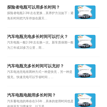
探险者电瓶可以用多长时间？
探险者电瓶2-3年左右更换，其养护方法如下：避
免长时间把汽车停放在露天...
汽车电瓶充电多长时间可以打火？
汽车电瓶一般2-3年左右换一次。新车质保期一般
为三年或10多万公里，而...
汽车电瓶充多长时间可以充好？
汽车电池充电有两种方式一种是快充，另一种是
慢充。快速充电可以节省时间，...
汽车电瓶电能用多长时间？
汽车蓄电池的寿命在3-5年，具体的使用时间也是
依据开车习惯来定。以下是...