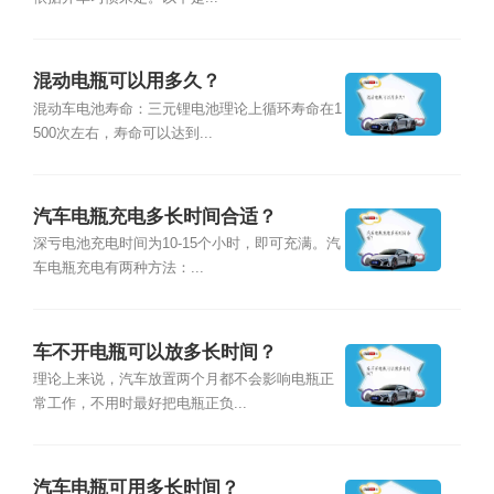
混动电瓶可以用多久？
混动车电池寿命：三元锂电池理论上循环寿命在1
500次左右，寿命可以达到...
汽车电瓶充电多长时间合适？
深亏电池充电时间为10-15个小时，即可充满。汽
车电瓶充电有两种方法：...
车不开电瓶可以放多长时间？
理论上来说，汽车放置两个月都不会影响电瓶正
常工作，不用时最好把电瓶正负...
汽车电瓶可用多长时间？