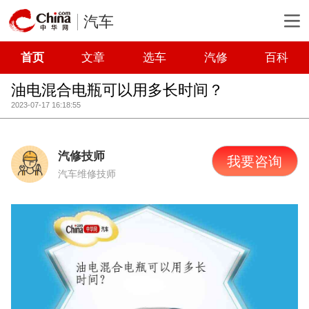
汽车
首页
文章
选车
汽修
百科
油电混合电瓶可以用多长时间？
2023-07-17 16:18:55
汽修技师
我要咨询
汽车维修技师