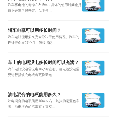
汽车蓄电池的寿命在3~5年，具体的使用时间也是
依据开车习惯来定。以下是...
轿车电瓶可以用多长时间？
汽车电瓶能用多久完全取决于使用情况。汽车的
设计寿命在27个月，但根据使...
车上的电瓶没电多长时间可以充满？
汽车电瓶没电需充电10小时左右。蓄电池没电需
要进行搭铁充电或者更换新电...
油电混合的电瓶能用多久？
油电混合的电瓶能用10年左右，其挂的是蓝色车
牌。油电混合的汽车有：雷克...