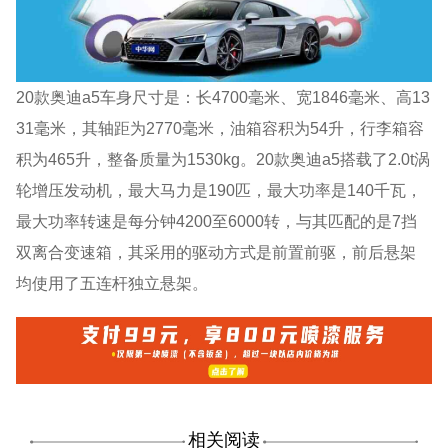
20款奥迪a5车身尺寸是：长4700毫米、宽1846毫米、高13
31毫米，其轴距为2770毫米，油箱容积为54升，行李箱容
积为465升，整备质量为1530kg。20款奥迪a5搭载了2.0t涡
轮增压发动机，最大马力是190匹，最大功率是140千瓦，
最大功率转速是每分钟4200至6000转，与其匹配的是7挡
双离合变速箱，其采用的驱动方式是前置前驱，前后悬架
均使用了五连杆独立悬架。
相关阅读