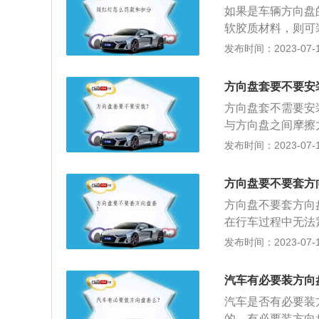
如果是车辆方向盘
软胶质材料，则可
在整个驾驶汽车过
发布时间：2023-07-17
附在方向盘上有着
的缺点如下：1、
方向盘套要不要安
盘打滑，尤其是对
方向盘套不需要安
难以对方向盘进行
与方向盘之间摩擦
感知能力会降低，
盘不跟手，转向不
发布时间：2023-07-17
求。
下：1、对真皮方
固定，方向盘套在
方向盘要不要套方
轻微的位移带来的
方向盘不要套方向
复的损伤。2、使
在行车过程中无法
影响视线，影响驾
转向盘边缘上的力
发布时间：2023-07-17
不能双手同时脱离
盘转动的幅度、速
汽车有必要装方向
手从方向盘的内侧
汽车是否有必要装
向系统损坏和轮胎
的，有必要装方向