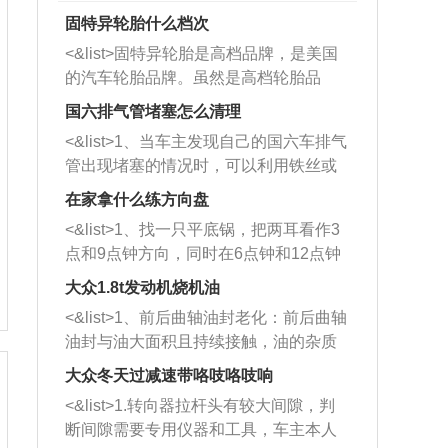
固特异轮胎什么档次
<&list>固特异轮胎是高档品牌，是美国
的汽车轮胎品牌。虽然是高档轮胎品
牌，但是中高低端的轮胎都有生产，这
国六排气管堵塞怎么清理
也是为了更好的开拓市场。
<&list>1、当车主发现自己的国六车排气
管出现堵塞的情况时，可以利用铁丝或
者是细棍，直接将杂物给取出来，如果
在家拿什么练方向盘
堵塞情况比较严重，也可以采取应急措
<&list>1、找一只平底锅，把两耳看作3
施。 <&list>2、直接利用木棍将所有的
点和9点钟方向，同时在6点钟和12点钟
杂物推到排气管里面的位置处，然后将
方向做一个标记。 <&list>2、双手握住
三元催化器拆解开，就可以将堵塞的东
大众1.8t发动机烧机油
平底锅两耳，然后往左打半圈、一圈、
西取出来。但如果是因为积碳过多引起
<&list>1、前后曲轴油封老化：前后曲轴
一圈半的练习，往右同样也要打相同的
的堵塞，就需要将三元催化器泡在草酸
油封与油大面积且持续接触，油的杂质
圈数。 <&list>3、最后强调要反复练
中进行清洗。 <&list>3、也可以利用清
和发动机内持续温度变化使其密封效果
习，这样就可以形成肌肉记忆，在真实
大众冬天过减速带咯吱咯吱响
洗剂对堵塞的情况得到解决，将清洗剂
逐渐减弱，导致渗油或漏油。<&list>2、
驾驶车辆时，不需要记忆也能打好方
放在燃油箱中，与燃油混合后，车辆启
<&list>1.转向器拉杆头有较大间隙，判
活塞间隙过大：积碳会使活塞环与缸体
向。
动时，就可以和汽油一起进入到燃烧
断间隙需要专用仪器和工具，车主本人
的间隙扩大，导致机油流入燃烧室中，