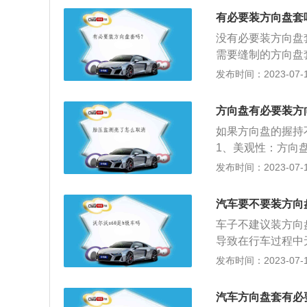
作用：主要作用是
有必要装方向盘套
观；可以防止泥土
没有必要装方向盘
需要缝制的方向盘
移动，而在使用过
发布时间：2023-07-17
法紧握方向盘或者
要手能紧紧地握住
方向盘有必要装方
套，出现紧急情况
如果方向盘的握持
阻碍驾驶员操作。
1、美观性：方向
内单调的内饰增添
发布时间：2023-07-17
的车型，厂家会尽
适的握感，而方向
汽车要不要装方向
的隐患：不同的方
车子不建议装方向
由于摩擦力的不足
导致在行车过程中
安全隐患。
气温较低，人的反
发布时间：2023-07-17
2、冬季雨雪天气
擦力；3、使用方
汽车方向盘套有必
断能力。