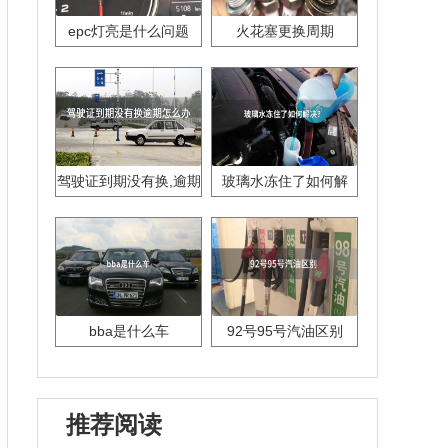
epc灯亮是什么问题
火花塞更换周期
驾驶证到期没有换,逾期
玻璃水冻住了如何解
怎么办??
决？
bba是什么车
92号95号汽油区别
推荐阅读