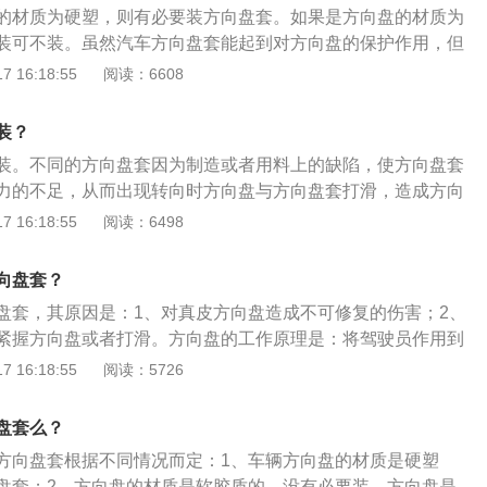
的材质为硬塑，则有必要装方向盘套。如果是方向盘的材质为
装可不装。虽然汽车方向盘套能起到对方向盘的保护作用，但
程中，每个人的手都会出汗，手和方向盘的接触最为频繁，吸
 16:18:55
阅读：6608
上千万的细菌。所以，方向盘套按需安装即可。安装方向盘套
首先，使用方向盘保护套，容易造成的最直接后果就是让方向
装？
于一些手掌比较小的女司机来说，使用方向盘保护套的话，更
装。不同的方向盘套因为制造或者用料上的缺陷，使方向盘套
掌控。2、其次使用方向盘保护套之后，驾驶人对于方向盘的
力的不足，从而出现转向时方向盘与方向盘套打滑，造成方向
从而无法实现利用方向盘的震动来对路面情况进行感应的需
精准等现象，存在极大的安全隐患。安装方向盘套的危害如
 16:18:55
阅读：6498
向盘造成不可修复的伤害：在日常使用过程中，受限于橡胶的
方向盘上无法大范围的移动，但会有非常轻微的位移，而这些
向盘套？
摩擦对真皮来说就是致命的伤害，使真皮方向盘套留下不可修
盘套，其原因是：1、对真皮方向盘造成不可修复的伤害；2、
用一些带公仔或绒毛比较长的方向盘套，还容易遮挡仪表盘，
紧握方向盘或者打滑。方向盘的工作原理是：将驾驶员作用到
驶。
转变为转矩后传递给转向轴。方向盘使用的注意事项是：1、
 16:18:55
阅读：5726
方向盘；2、左右手放在方向盘上的位置不要靠太近；3、方向
度要与汽车转弯的角度和车辆行驶的速度相适应；4、不能将
盘套么？
握住方向盘；5、汽车停止不动时不要转动方向盘避免造成转
方向盘套根据不同情况而定：1、车辆方向盘的材质是硬塑
磨损。
盘套；2、方向盘的材质是软胶质的，没有必要装。方向盘是