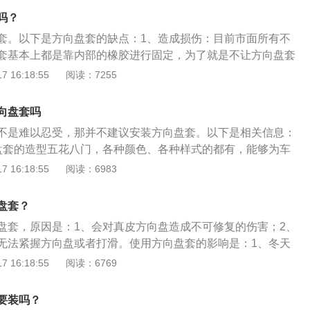
为了防止一些泥土溅到车身或人身上，导致车身或人身不美
吗？
溅到拉杆、球头上导致过早的生锈。
套。以下是方向盘套的缺点：1、造成损伤：目前市面所有不
套基本上都是靠内部的橡胶进行固定，为了就是不让方向盘套
程中这样的设计会对真皮方向盘造成无法修复的损伤。2、无
 16:18:55
阅读：7255
打滑：在出现紧急情况时，例如需要急打方向避让，这时就需
方向盘，做出迅速、精准的反应。但如果套上厚厚的方向盘
向盘套吗
时就无法及时地做出反应，甚至有些过厚的方向盘套还会打滑
不是难以忍受，那并不建议安装方向盘套。以下是相关信息：
盘套的造型五花八门，各种颜色、各种样式的都有，能够为车
不少的姿色。2、增加握持感：由于某些定位和价格相对较低
 16:18:55
阅读：6983
可能的压缩成本，反应在方向盘上就是廉价的材质以及不太舒
盘套的出现，便可以极大的改善这一问题。3、方向盘套存在
盘套？
向盘套由于其做工和用料方面的缺陷，容易使其与方向盘之间
盘套，原因是：1、会对真皮方向盘造成不可修复的伤害；2、
，从而出现在握持方向盘套转动方向盘时存在打滑、不跟手的
无法紧握方向盘或者打滑。使用方向盘套的影响是：1、冬天
应能力和感知能力会下降，使用方向盘套增加司机操控难度；
 16:18:55
阅读：6769
道路结冰现象多发，使用方向盘套会减少方向盘和手之间的摩
向盘套后在一定程度上会减弱司机对路面状况的感知能力和判
要装吗？