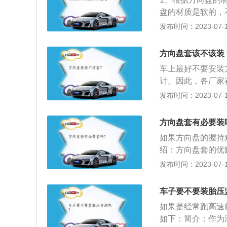
本，反应在方向盘
盘的材质是软的，
便可以极大的改善
是在非铺路路面或
发布时间：2023-07-17
向盘套的坏处：对
在这样弯曲的路面
方向盘或者打滑；
会回到一定的反方
位移对汽车驾驶有
方向盘套该不该装
车辆方向的控制。
车上最好不要安装
情况下，为了不让
计。因此，各厂家
是“汗手”的话，
同。另外，保护套
发布时间：2023-07-17
车时滑动，提高方
用流水线加工的。
是防滑和防止磨损
装大的保护套，不
还进行了一层包，
方向盘套有必要装
可能引起安全事故
方向盘原厂的材质
如果方向盘的握持
转向时易滑，需要
绍：方向盘套的优
盘套，这样就不用
缺点则是不需要缝
发布时间：2023-07-17
修复的损伤，另外
应用：目前手缝方
车子要不要装胎压
一般的缺点，但需
如果是经常跑高速
如下：简介：作为