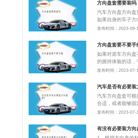
方向盘套需要装吗
汽车方向盘方向盘
如果自身的车子方
向盘套，质量和手
发布时间：2023-08-16
向盘套，因为新车
向盘套就比较多余
方向盘套要不要手
损坏原方向盘。如
如果对原车方向盘
了，这种情况下可
的握持体验的话，
方向盘套，不要选
工和用料方面的缺
发布时间：2023-07-17
一些女生特别喜欢
滑、不跟手的现象
盘套，这样摸着手
制，包裹在方向盘
汽车是否有必要装
能起到极大的定位
汽车方向盘套可根
患。而且，其握持
合适，或者能够固
感，反而能够提升
向盘套，布类有很
发布时间：2023-07-17
用毛绒类的方向盘
盘套的好处：方向
有没有必要装方向
内饰的美观性；由
1、根据方向盘的