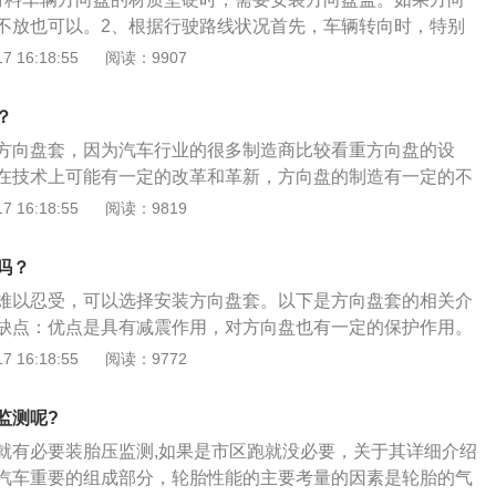
上就是廉价的材质以及不太舒适的握感，而方向盘套的出现，
不放也可以。2、根据行驶路线状况首先，车辆转向时，特别
这一问题，能够增加方向盘的持握感；减震、防滑、卫生。方
施工现场路面车辆行驶中的转向时，需要安装1个。因为车辆
 16:18:55
阅读：9907
真皮方向盘造成不可修复的伤害；导致在行车过程中无法紧握
和凹凸不平的路面上行驶并转向的话，伴随着凹凸不平方向就
方向盘套在使用一段时间后，方向盘套摩擦力就会减小，产生
向。安装方向盘盖后，两手握住方向盘的摩擦力增加，有利于
影响；过厚方向盘套还会阻碍驾驶员操作等。
？
3、根据车辆使用频度的高低和自身的特征车辆使用频率高的
方向盘套，因为汽车行业的很多制造商比较看重方向盘的设
方向盘打磨，需要安装方向盘护罩进行保护。另外，如果你
在技术上可能有一定的改革和革新，方向盘的制造有一定的不
需要安装棉质的把手套。这样可以吸收双手的汗，防止手在转向
作为汽车行业的副业，制造商可能不会下太大功夫，有可能是
 16:18:55
阅读：9819
向盘的握力和方向盘的正确性。总的来说，方向盘的主要作用
因此，保护盖和手柄可能不完全匹配。这种情况下，可能会安
。目前，很多高配合的汽车已经改变了设计，在原来的基础上
是完全的贴合。开车的时候，方向盘的反应可能会变迟钝，有
有的还模仿皮，用真皮或其他材料进行了西装，装不装取决于
吗？
。
和材料如果原厂方向盘不好，防滑性和软减震耐磨性都不好，
难以忍受，可以选择安装方向盘套。以下是方向盘套的相关介
安装方向盘套。如果原厂方向盘各方面都好，就不必装上方向
缺点：优点是具有减震作用，对方向盘也有一定的保护作用。
买另一个方向盘套了。
制的方向盘套靠橡胶固定，对于原本的真皮方向盘会造成无法
 16:18:55
阅读：9772
则是危险时候可能无法握紧方向盘或者打滑。手缝方向盘套的
向盘已经成为一种主流，它规避了传统的方向盘套移位和手感
监测呢?
要手工缝制，有一定的操作难度，并且价格偏高。
就有必要装胎压监测,如果是市区跑就没必要，关于其详细介绍
汽车重要的组成部分，轮胎性能的主要考量的因素是轮胎的气