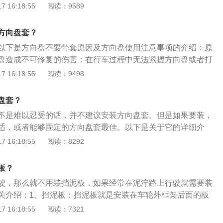
低或者过高都会影响轮胎的使用性能并且降低其使用寿命，最
 16:18:55
阅读：9589
。工作原理：当某轮胎的气压降低时,该轮的滚动半径将变小,导
轮快。通过比较轮胎之间的转速差别,以达到监视胎压的目的。
方向盘套？
以下是方向盘不要带套原因及方向盘使用注意事项的介绍：原
盘造成不可修复的伤害；在行车过程中无法紧握方向盘或者打
：不能双手同时脱离方向盘；左右手放在方向盘上的位置不要
 16:18:55
阅读：9498
动的幅度、速度要与汽车转弯的角度和车辆行驶的速度相适
向盘的内侧握住方向盘；汽车停止不动时不要转动方向盘避免
盘套？
和轮胎磨损。
不是难以忍受的话，并不建议安装方向盘套。但是如果要装，
适，或者能够固定的方向盘套最佳。以下是关于它的详细介
盘套的造型五花八门，各种颜色、各种样式的都有，能够为车
 16:18:55
阅读：8292
不少的姿色。介绍二：由于某些定位和价格相对较低的车型，
缩成本，反映在方向盘上就是廉价的材质以及不太舒适的握
板？
出现，便可以极大的改善这一问题。
驶，那么就不用装挡泥板，如果经常在泥泞路上行驶就需要装
关介绍：1、挡泥板：挡泥板就是安装在车轮外框架后面的板
质橡胶材质制造，也有采用工程塑料。挡泥板通常安装在自行
 16:18:55
阅读：7321
后面的一个金属挡板，牛皮挡板，塑料挡板，橡胶挡板。2、