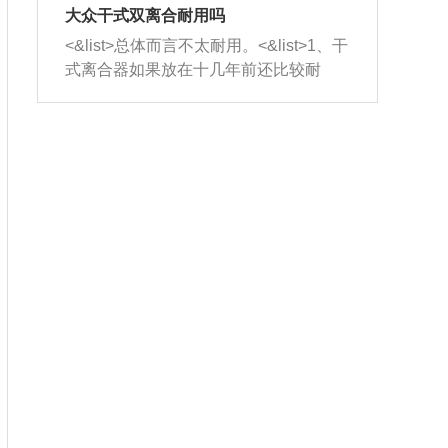
室，最后形成废气排出，就可以让三元
无法制作，需要将车辆送到修理厂或4s
造成烧机油。<&list>3、机油粘度。使用
大众干式双离合耐用吗
催化器得到清洗，排气管堵塞的情况就
店；<&list>2.车辆半轴套管防尘罩破
机油粘度过小的话，同样会有烧机油现
<&list>总体而言不太耐用。<&list>1、干
能够得到解决。
裂，破裂后会出现漏油现象，使半轴磨
象，机油粘度过小具有很好的流动性，
式离合器如果放在十几年前还比较耐
损严重，磨损的半轴容易损坏，产生异
容易窜入到气缸内，参与燃烧。<&list>
用，但是由于现在的汽车发动机动力输
响；<&list>3.稳定器的转向胶套和球头
4、机油量。机油量过多，机油压力过
出越来越高，使得干式离合器散热不足
老化，一般是使用时间过长造成的。解
大，会将部分机油压入气缸内，也会出
的缺陷也逐渐暴露出来。<&list>2、由于
决方法是更换新的质量好的转向橡胶套
现烧机油。<&list>5、机油滤清器堵塞：
干式双离合的工作环境暴露在空气中，
和球头。
会导致进气不畅，使进气压力下降，形
而离合器的散热也是通离合器罩上面的
成负压，使机油在负压的情况下吸入燃
几个小孔来进行散热。但是在行驶过程
烧室引起烧机油。<&list>6、正时齿轮或
中变速箱需要换挡，就不得不使得离合
链条磨损：正时齿轮或链条的磨损会引
器频繁工作。<&list>3、长时间的低速行
起气阀和曲轴的正时不同步。由于轮齿
驶以及过于频繁的启停，导致离合器的
或链条磨损产生的过量侧隙，使得发动
温度不断升高，而低速行驶时空气流动
机的调节无法实现：前一圈的正时和下
效率不高，无法将离合器中的热量有效
一圈可能就不一样。当气阀和活塞的运
的带走，导致离合器内部的温度不断升
动不同步时，会造成过大的机油消耗。
高，加速离合器的磨损。
解决方法：更换正时齿轮或链条。<&list
>7、内垫圈、进风口破裂：新的发动机
设计中，经常采用各种由金属和其他材