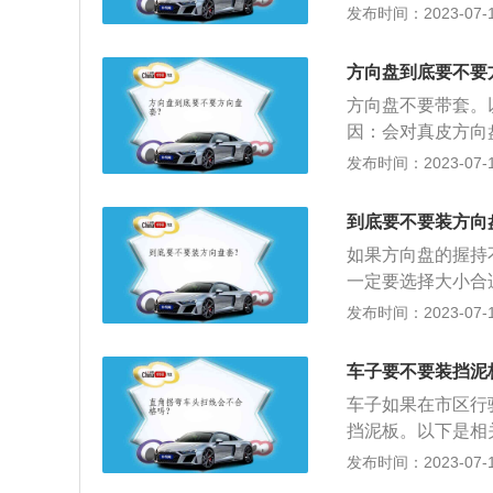
压，轮胎的气压过
发布时间：2023-07-17
终影响到行车安全
致其转速比其他车
方向盘到底要不要
方向盘不要带套。
因：会对真皮方向
滑。使用注意事项
发布时间：2023-07-17
靠太近；方向盘转
应；不能将手从方
到底要不要装方向
造成转向系统损坏
如果方向盘的握持
一定要选择大小合
绍：介绍一：方向
发布时间：2023-07-17
内单调的内饰增添
厂家会尽可能的压
车子要不要装挡泥
感，而方向盘套的
车子如果在市区行
挡泥板。以下是相
式结构，通常为优
发布时间：2023-07-17
车或机动车车轱辘