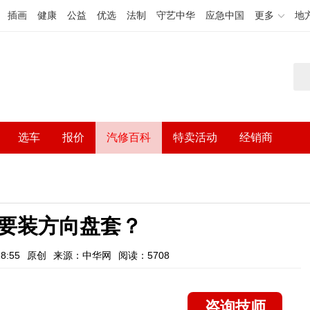
插画
健康
公益
优选
法制
守艺中华
应急中国
更多
地
选车
报价
汽修百科
特卖活动
经销商
要装方向盘套？
8:55
原创
来源：中华网
阅读：5708
咨询技师