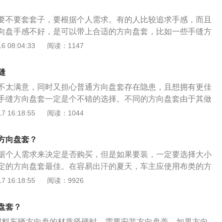
要不要套套子，要根据个人需求。有的人比较追求手感，而且
向盘手感不好，是可以带上合适的方向盘套，比如一些手缝方
感都比较不错。如果是新车，其实大多数新车都不需要戴上方
 08:04:33
阅读：1147
的方向盘手感一般会比较好，防滑效果也很好，如果再添上方
了，可能会影响到手感，而且买了劣质的方向盘套的话可能会
缝
果是开了很长时间的汽车，方向盘特别旧，而且已经开始打滑
不太满意，同时又担心普通方向盘套存在隐患，且想拥有更佳
以重新换一个方向盘或者是选择装上方向盘套。注意对于汽车
手缝方向盘套一定是个不错的选择。不同的方向盘套由于其做
择那种容易打滑的方向盘套，比如毛茸茸类型的方向盘套，有
陷，容易造成方向盘套与方向盘之间因摩擦力不足，而出现打
 16:18:55
阅读：1044
这样的装饰，其实是非常危险的，可以选择真皮防打滑的方向
，存在一定的安全隐患。而手缝的方向盘由于其通过针线缝
感也比较好。
上相当的紧实，同时在方向盘三、六、九点钟位置的缝制，也
方向盘套？
作用，所以手缝方向盘套不存在类似于普通方向盘套的安全隐
据个人需求来决定是否购买，但是如果要装，一定要选择大小
感更好，外观也更为精美、大气，在车内不仅不会产生廉价
定的方向盘套最佳。在容易出汗的夏天，车主应使用布类的方
整车的品质。
好的吸汗功能，防止手出汗时打滑。而到了寒冷的冬天，应使
 16:18:55
阅读：9926
套，可以保暖，以免手冻僵后对方向盘的掌控变得迟钝。方向
盘套的造型五花八门，各种颜色、各种样式的都有，能够增加
盘套？
于某些定位和价格相对较低的车型，厂家会尽可能的压缩成
材料车辆方向盘的材质坚硬时，需要安装方向盘盖。如果方向