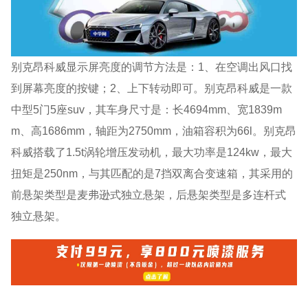
别克昂科威显示屏亮度的调节方法是：1、在空调出风口找
到屏幕亮度的按键；2、上下转动即可。别克昂科威是一款
中型5门5座suv，其车身尺寸是：长4694mm、宽1839m
m、高1686mm，轴距为2750mm，油箱容积为66l。别克昂
科威搭载了1.5t涡轮增压发动机，最大功率是124kw，最大
扭矩是250nm，与其匹配的是7挡双离合变速箱，其采用的
前悬架类型是麦弗逊式独立悬架，后悬架类型是多连杆式
独立悬架。