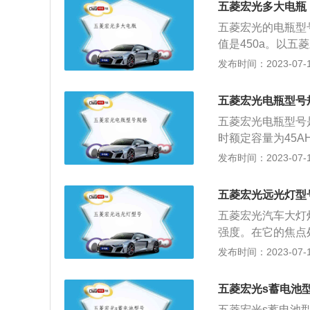
五菱宏光多大电瓶
五菱宏光的电瓶型号
值是450a。以五菱
0mm、宽1660m
发布时间：2023-07-17
2020款1.2LS
大扭矩是110牛米
五菱宏光电瓶型号
动变速箱。（数据
五菱宏光电瓶型号是6
时额定容量为45A
450A。电瓶的
发布时间：2023-07-17
镍铁蓄电池和镍镉
稀硫酸溶液。放电
五菱宏光远光灯型
到一定程度时，必
五菱宏光汽车大灯
电流很大，一般要
强度。在它的焦点
是持续为点火线圈
很高的物体上。五
发布时间：2023-07-17
补充电，从而保证
X2只。2、前远光
前示宽灯：T10插
五菱宏光s蓄电池
转向灯：BAU15S
五菱宏光s蓄电池型