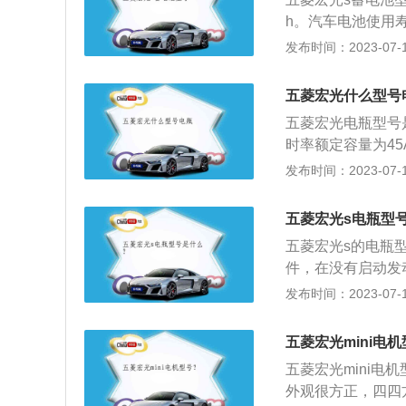
脚卤素灯泡22MMX
h。汽车电池使用寿
只。9、后倒车灯：B
款1.5L改款S基
发布时间：2023-07-17
素灯泡X1只。11、
身结构：车身尺寸为4
2、后车牌牌照灯：
7、8三种座椅布
1、一般在市区最
五菱宏光什么型号
内饰上的变动与现
光灯的角度太高，
五菱宏光电瓶型号是6
力上搭载了1.5
线，非常不安全。
时率额定容量为4
的排放标准，输出的
喇叭提醒周围的行
电流值是450A
发布时间：2023-07-17
关键是还比较省油，
的郊区，可以打开
影响汽车发动机的
了。蓄电池是需要
礼貌，切换到近光
是4390mm、16
动，这个时候就要
五菱宏光s电瓶型
开启远光灯会影响
合国VI的排放标准
启动车，第一件事
的油耗，在油价高
五菱宏光s的电瓶型
w，最大扭矩110
终报废。而在断开
在没有路灯的黑暗
件，在没有启动发
起眼的部件，很多
随后再拔下正极电
此，在这种情况下
发动机。在启动发
发布时间：2023-07-17
下，不要长时间使
要注意：1、是要
电瓶充电。电瓶保
下使用外接电源设
即使更换新的蓄电
加，电瓶的性能会
五菱宏光mini电
开启车辆电器自检
建议大家让专业技
添加蒸馏水或专用
五菱宏光mini电
达不到规定数值，
意，发动发动机的
外观很方正，四四方
在车内使用车内的