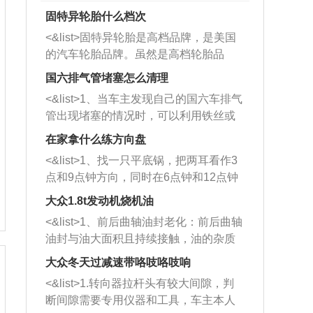
固特异轮胎什么档次
<&list>固特异轮胎是高档品牌，是美国
的汽车轮胎品牌。虽然是高档轮胎品
牌，但是中高低端的轮胎都有生产，这
国六排气管堵塞怎么清理
也是为了更好的开拓市场。
<&list>1、当车主发现自己的国六车排气
管出现堵塞的情况时，可以利用铁丝或
者是细棍，直接将杂物给取出来，如果
在家拿什么练方向盘
堵塞情况比较严重，也可以采取应急措
<&list>1、找一只平底锅，把两耳看作3
施。 <&list>2、直接利用木棍将所有的
点和9点钟方向，同时在6点钟和12点钟
杂物推到排气管里面的位置处，然后将
方向做一个标记。 <&list>2、双手握住
三元催化器拆解开，就可以将堵塞的东
大众1.8t发动机烧机油
平底锅两耳，然后往左打半圈、一圈、
西取出来。但如果是因为积碳过多引起
<&list>1、前后曲轴油封老化：前后曲轴
一圈半的练习，往右同样也要打相同的
的堵塞，就需要将三元催化器泡在草酸
油封与油大面积且持续接触，油的杂质
圈数。 <&list>3、最后强调要反复练
中进行清洗。 <&list>3、也可以利用清
和发动机内持续温度变化使其密封效果
习，这样就可以形成肌肉记忆，在真实
大众冬天过减速带咯吱咯吱响
洗剂对堵塞的情况得到解决，将清洗剂
逐渐减弱，导致渗油或漏油。<&list>2、
驾驶车辆时，不需要记忆也能打好方
放在燃油箱中，与燃油混合后，车辆启
<&list>1.转向器拉杆头有较大间隙，判
活塞间隙过大：积碳会使活塞环与缸体
向。
动时，就可以和汽油一起进入到燃烧
断间隙需要专用仪器和工具，车主本人
的间隙扩大，导致机油流入燃烧室中，