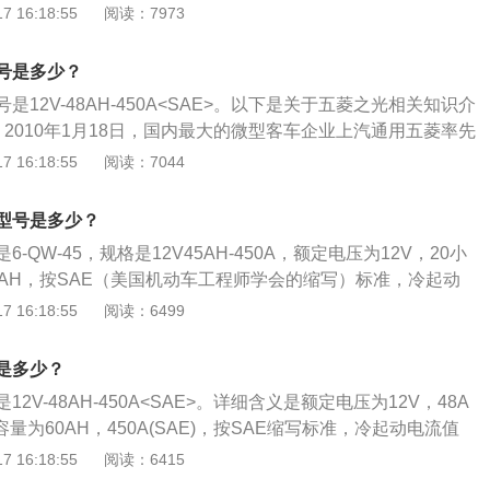
检查一下点火线圈是否老化异常。4、如果需要搭电补充电
2门式设计，车身短小。2.轮胎方面。采用的是玲珑的轮胎。尺寸
 16:18:55
阅读：7973
断开。
，过充会直接影响蓄电池的寿命。
2。3.车内装饰介绍。中控区域简单，中控台上覆盖的是有点弹性的P
功率。五菱宏光mini的电机功率为20千瓦，相当于27马力，最大
号是多少？
5.档位介绍。比较简单，采用的是单速变速器，一个前进，一个
12V-48AH-450A<SAE>。以下是关于五菱之光相关知识介
6.电池组介绍。一种是13.82千瓦，还有一种就是9.2千瓦。
2010年1月18日，国内最大的微型客车企业上汽通用五菱率先
车五菱之光的换代产品新五菱之光正式在济南上市，将目标指
 16:18:55
阅读：7044
微客市场。2、性能：采用国际轿车流行的四辐式方向盘，手
更轻松、更具乐趣！（标准型）其骨架采用镁铝合金压铸成型
型号是多少？
），重量轻、强度高。
-QW-45，规格是12V45AH-450A，额定电压为12V，20小
5AH，按SAE（美国机动车工程师学会的缩写）标准，冷起动
。电瓶作为汽车中不太起眼的部件，很多车主都会忽略电瓶的保
 16:18:55
阅读：6499
护电瓶的小技巧：1、熄火状态下，不要长时间使用车内电器
间断启动车辆。3、不在熄火状态下使用外接电源设备。4、停
是多少？
2V-48AH-450A<SAE>。详细含义是额定电压为12V，48A
量为60AH，450A(SAE)，按SAE缩写标准，冷起动电流值
之光汽车的电瓶工作电流取决于电瓶的型号，即容量，标在外壳
 16:18:55
阅读：6415
时，时间越短。以下是五菱之光电瓶的使用注意事项：1、疏