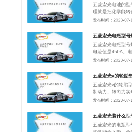
五菱宏光电池的型
储存起来，也就是
理就是把化学能转
由铅及其氧化物制
发布时间：2023-07-17
分别为4390mm、
弗逊式独立悬架，
五菱宏光电瓶型号
最大功率是56kw，
五菱宏光电瓶型号规
电流值是450A
电能的装置，属于直
发布时间：2023-07-17
mm、1750mm
是钢板弹簧非独立悬
五菱宏光v的轮胎
率是56kw，最大
五菱宏光v的轮胎型
制动力、转向力实
程的震动和冲击力
发布时间：2023-07-17
例，其属于微面，车
850mm，油箱容
五菱宏光装什么型
是钢板弹簧非独立悬
五菱宏光的电瓶型
功率是56kw，最
的性能会下降，会