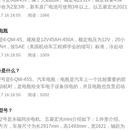
2只。8、后刹车灯：BAY15D1157双触点高低脚卤素灯泡X2
命为2至3年，新车原厂电池可使用3年以上。以五菱宏光2021
A15S1156单触点卤素灯泡X1只。10、后雾灯：BAZ15S卤
本型液压助力LAR这款车仔细了解（数据来自有驾官网）：1、车
 16:18:55
阅读：1066
后转向灯：BAU15S1156单触点150度卡点卤素灯泡X2只。1
420mm1685mm1755mm，轴距为2720mm。还支持5、
T10插脚卤素灯泡22MMX2只。五菱洪光远光灯相关信息：
局形式，有22处便捷储物空间，日常的使用简直是绰绰有余，在
好不要开远光灯，因为市区的照明条件一般都比较好。如果远
电瓶
款车相差不大，还是以简洁大方设计理念。2、动力特点：动
很容易晃到迎面而来的车和周围行人的眼睛，影响别人的视
-QW-45。规格是12V45AH-450A，额定电压为12V，20小
L的自然吸气式发动机，配备的是6档的手动变速箱，全系满足国六
是不礼貌的驾驶行为。但夜间交替开启和关闭远光灯可以代替
5AH，按SAE（美国机动车工程师学会的缩写）标准，冷起动
最大功率达73kW，最大扭矩达140牛米，最大马力为99匹，
人和车辆，以免造成过大的噪音。2、高速行驶，在没有路灯
。寿命为3到4年，随着充放电次数的增加，电瓶的性能会下降，会
 16:18:55
阅读：1009
综合油耗6.2L左右，对于1.5L的汽车来说，算是比较实惠的
远光灯，扩大视野。但是当对面有车需要满足时，为了安全和
正常运行，需要及时进行更换。2020款五菱宏光的长宽高分别
定期维护保养的。如果长期静置车辆，没有办法做到定时启
。3、低速行驶时，发动机发电不足，电池处于负充电状态，
60mm、1750mm，轴距为2720mm，最高车速每小时120km，符
尤其注意蓄电池的保养了。蓄电池车内电器相连，如果长期不
号是什么？
其使用寿命。此外，夜间低速行驶时使用远光灯也会增加车辆
。2020款五菱宏光搭载了1.2L自然吸气发动机，最大功率56k
就是断开蓄电池与车载电器的连接，防止蓄电池持续亏电，最
的情况下明显不经济。远光灯可以提高视线，拓宽观察视野。
号是6-QW-45S。汽车电瓶：电瓶是汽车上一个比较重要的部
nm，最大扭矩转速每分钟3000到4000转。电瓶作为汽车中不太
蓄电池的连接时，也应该注意，要先拔下蓄电池的负极电极，
道路上，开远光灯后的可视范围比只开近光灯时要大得多。因
动机时，是电瓶给全车电子设备供电的，并且电瓶也负责启动
车主都会忽略电瓶的保养，养护电瓶的方法：1、熄火状态
极。断开连接是保护蓄电池最直接的办法。但是重新用车时需
，打开远光灯是非常必要的。
动机后，就是发电机给全车电子设备供电，并且发电机也会给
 16:18:55
阅读：9202
用车内电器设备。2、避免不间断启动车辆。3、不在熄火状态
检查蓄电池的外观是否有明显的渗漏与变形现象，如果有，要
养：电瓶是一个需要定期更换的易损件，随着充放电次数的增
备。4、停车后记得关灯。
池，保证用车安全。2、检查无误后，将蓄电池正负极插好，
下降，一般的汽车电瓶是可以使用四年的。在进入冬季之前，
机型号？
，看看蓄电池电解液液位，是否需要补充，如果需要补充，应
师使用专业设备测量一下电瓶的内阻和电压，如果内阻和电压
液体，切勿添加矿泉水及自来水。3、在发动引擎时，也要注
机型号是永磁同步电机。五菱宏光mini介绍如下：1.外形介绍。
那就说明电瓶需要更换，在没有启动发动机时，不要长时间坐
时间不宜超过5秒，再次启动的间隔时间不应短于15秒。如果
方，车身尺寸为长2917mm，高1493mm，宽1621，轴距为
电子设备，这样会降低电瓶的使用寿命。如果长时间不用车，