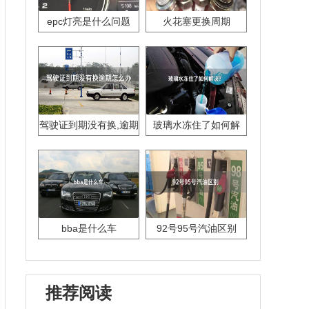
epc灯亮是什么问题
火花塞更换周期
驾驶证到期没有换,逾期
玻璃水冻住了如何解
怎么办??
决？
bba是什么车
92号95号汽油区别
推荐阅读