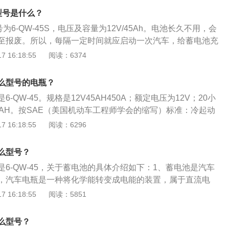
备会亏电，在冬天气温极低的环境下、车子长期停放、以及老
型号是什么？
电池寿命的时候，都可能导致汽车的蓄电池亏电打不着火。
6-QW-45S，电压及容量为12V/45Ah。电池长久不用，会
子的蓄电池没电，把另外一辆有电的汽车的蓄电池接到自己车
至报废。所以，每隔一定时间就应启动一次汽车，给蓄电池充
车内电路通电，然后打火。用搭线将两辆车相连，正极接正
能太久，最多12小时就足够。以下是扩展资料：1、车辆长期
 16:18:55
阅读：6374
注意千万不能接反。
上的两个电极拔下来，先从电极柱上拔下正、负两根电极线，
或卸下负极和汽车底盘的连接。然后再拔去带有正极标志(+)的
么型号的电瓶？
一定的使用寿命，到一定的时期就要更换。2、蓄电池的蓄电
-QW-45。规格是12V45AH450A；额定电压为12V；20小
反映出来。有时在路途中发现电量不够，作为临时措施，可以
5AH。按SAE（美国机动车工程师学会的缩写）标准：冷起动
，用车辆上的蓄电池来发动车辆，将两个蓄电池的负极和负极
。养护电瓶的注意事项：1、熄火状态下，不要长时间使用车内电
 16:18:55
阅读：6296
相连。
不间断启动车辆。3、不在熄火状态下使用外接电源设备。4、
5、汽车电瓶正常使用寿命在1~8年不等，与车辆的使用情况和
么型号？
系。
6-QW-45，关于蓄电池的具体介绍如下：1、蓄电池是汽车
，汽车电瓶是一种将化学能转变成电能的装置，属于直流电
有:启动发动机时，给起动机提供强大的起动电流（10A左
 16:18:55
阅读：5851
机过载时：可以协助发电机向用电设备供电。4、当发动机处于
备供电，蓄电池还是一个大容量电容器，可以保护汽车的用电
么型号？
端电压高于铅蓄电池的电动势时：将一部分电能转变为化学能