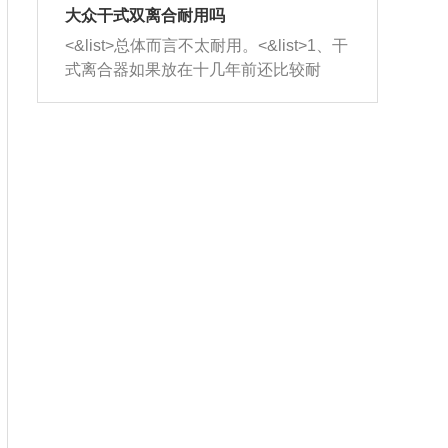
室，最后形成废气排出，就可以让三元
无法制作，需要将车辆送到修理厂或4s
造成烧机油。<&list>3、机油粘度。使用
大众干式双离合耐用吗
催化器得到清洗，排气管堵塞的情况就
店；<&list>2.车辆半轴套管防尘罩破
机油粘度过小的话，同样会有烧机油现
<&list>总体而言不太耐用。<&list>1、干
能够得到解决。
裂，破裂后会出现漏油现象，使半轴磨
象，机油粘度过小具有很好的流动性，
式离合器如果放在十几年前还比较耐
损严重，磨损的半轴容易损坏，产生异
容易窜入到气缸内，参与燃烧。<&list>
用，但是由于现在的汽车发动机动力输
响；<&list>3.稳定器的转向胶套和球头
4、机油量。机油量过多，机油压力过
出越来越高，使得干式离合器散热不足
老化，一般是使用时间过长造成的。解
大，会将部分机油压入气缸内，也会出
的缺陷也逐渐暴露出来。<&list>2、由于
决方法是更换新的质量好的转向橡胶套
现烧机油。<&list>5、机油滤清器堵塞：
干式双离合的工作环境暴露在空气中，
和球头。
会导致进气不畅，使进气压力下降，形
而离合器的散热也是通离合器罩上面的
成负压，使机油在负压的情况下吸入燃
几个小孔来进行散热。但是在行驶过程
烧室引起烧机油。<&list>6、正时齿轮或
中变速箱需要换挡，就不得不使得离合
链条磨损：正时齿轮或链条的磨损会引
器频繁工作。<&list>3、长时间的低速行
起气阀和曲轴的正时不同步。由于轮齿
驶以及过于频繁的启停，导致离合器的
或链条磨损产生的过量侧隙，使得发动
温度不断升高，而低速行驶时空气流动
机的调节无法实现：前一圈的正时和下
效率不高，无法将离合器中的热量有效
一圈可能就不一样。当气阀和活塞的运
的带走，导致离合器内部的温度不断升
动不同步时，会造成过大的机油消耗。
高，加速离合器的磨损。
解决方法：更换正时齿轮或链条。<&list
>7、内垫圈、进风口破裂：新的发动机
设计中，经常采用各种由金属和其他材