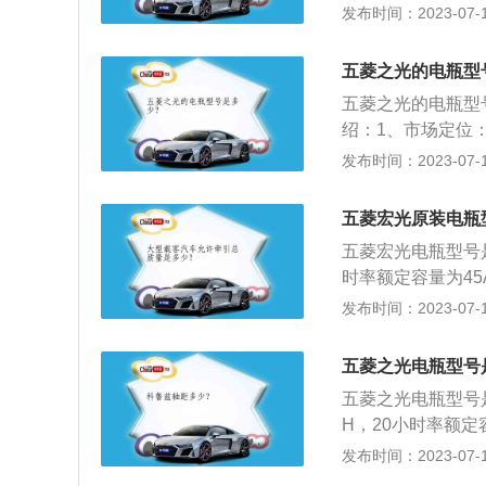
无法发动，则需要
1940mm，采用
发布时间：2023-07-17
最好将电瓶的负极
量，一定不要过充
为145/70R1
VC材料。4.电机
五菱之光的电瓶型
扭矩为82牛米。
五菱之光的电瓶型号是
后退，还有个停车。
绍：1、市场定位：
发力，经典微型客
发布时间：2023-07-17
向规模最大的中端
感更好，令人驾驶
五菱宏光原装电瓶
（大多数轿车采用
五菱宏光电瓶型号是6
时率额定容量为4
电流值是450A
发布时间：2023-07-17
养，以下是如何养
设备。2、避免不
五菱之光电瓶型号
车后记得关灯。
五菱之光电瓶型号是1
H，20小时率额定容
是450A。五菱
发布时间：2023-07-17
上，工作电流越大