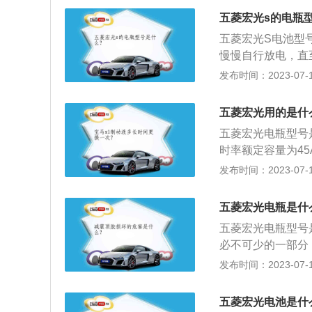
忽忘记关闭电路设
五菱宏光s的电瓶
的车子已经接近蓄
五菱宏光S电池型号为
2、采取方法，车
慢慢自行放电，直
的电瓶正负极，给
电。充电的时间不
发布时间：2023-07-17
极，负极接负极，
没开，可将蓄电池
要先拔下负极线，
五菱宏光用的是什
另一端，蓄电池有
五菱宏光电瓶型号是6
量可以在仪表板上
时率额定容量为4
向其他的车辆求助
电流值是450A
发布时间：2023-07-17
相连，正极和正极
器设备。2、避免
停车后记得关灯。
五菱宏光电瓶是什
保养情况有很大关
五菱宏光电瓶型号是
必不可少的一部分
源。2、它的作用
发布时间：2023-07-17
右）。3、当发电
怠速时：向用电设
五菱宏光电池是什
器。5、当发电机