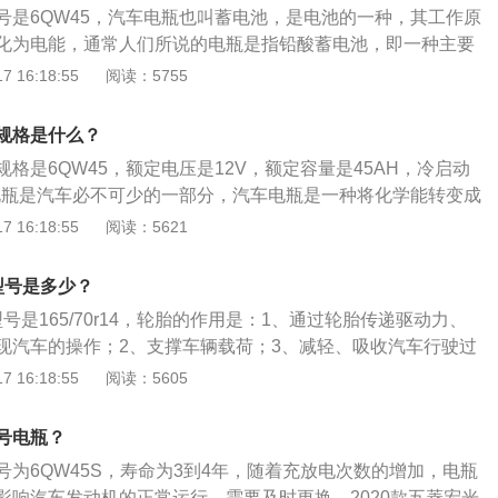
号是6QW45，汽车电瓶也叫蓄电池，是电池的一种，其工作原
进行充电。
化为电能，通常人们所说的电瓶是指铅酸蓄电池，即一种主要
成，电解液是硫酸溶液的蓄电池。以五菱宏光s为例，其长宽高
 16:18:55
阅读：5755
1660mm、1750mm，轴距为2720mm。五菱宏光s前悬架是麦
后悬架是钢板弹簧非独立悬架，搭载了1.2l自然吸气发动机，
规格是什么？
最大扭矩是110nm。
格是6QW45，额定电压是12V，额定容量是45AH，冷启动
。电瓶是汽车必不可少的一部分，汽车电瓶是一种将化学能转变成
流电源。五菱宏光的车身尺寸长宽高分别为4390mm、1660
 16:18:55
阅读：5621
，轴距是2720mm。五菱宏光前悬架是麦弗逊式独立悬挂，后悬架
架，搭载了1.2l自然吸气发动机，最大马力是76ps，最大功
型号是多少？
扭矩是110nm，与其匹配的是5挡手动变速箱。
号是165/70r14，轮胎的作用是：1、通过轮胎传递驱动力、
现汽车的操作；2、支撑车辆载荷；3、减轻、吸收汽车行驶过
，避免剧烈的震动损坏汽车零部件。以2020款五菱宏光v为
 16:18:55
阅读：5605
身尺寸是：长4425mm、宽1670mm、高1860mm，轴距为2
积为45l。2020款五菱宏光v前悬架是麦弗逊式独立悬架，后悬架
号电瓶？
架，其搭载了1.2l自然吸气发动机，最大马力是76ps，最大
号为6QW45S，寿命为3到4年，随着充放电次数的增加，电瓶
大扭矩是110nm，与其匹配的是5挡手动变速箱。
影响汽车发动机的正常运行，需要及时更换。2020款五菱宏光