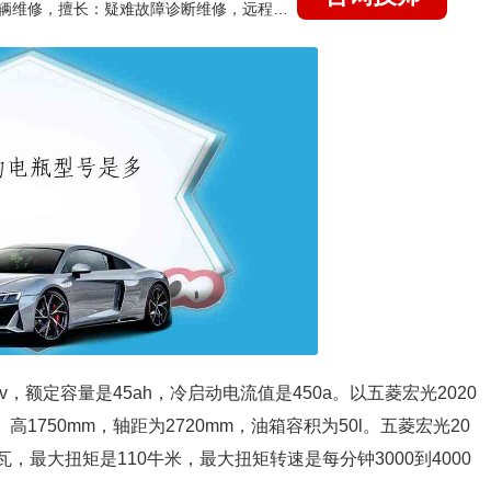
国家认证的汽车维修技师，15年德美日等各系车辆维修，擅长：疑难故障诊断维修，远程维修技术指导
v，额定容量是45ah，冷启动电流值是450a。以五菱宏光2020
高1750mm，轴距为2720mm，油箱容积为50l。五菱宏光20
瓦，最大扭矩是110牛米，最大扭矩转速是每分钟3000到4000