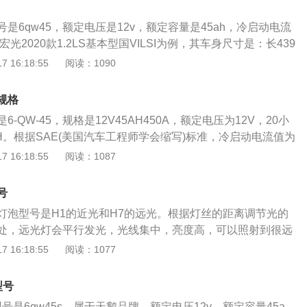
是6qw45，额定电压是12v，额定容量是45ah，冷启动电流
宏光2020款1.2LS基本型国VILSI为例，其车身尺寸是：长439
m、高1750mm，轴距为2720mm，油箱容积为50l。五五菱宏光
 16:18:55
阅读：1090
基本型国VILSI搭载了1.2l自然吸气发动机，最大功率是11千瓦，最
，最大扭矩转速是每分钟3000到4000转，与其匹配的是5挡手
规格
来源有驾官网）
-QW-45，规格是12V45AH450A，额定电压为12V，20小
H。根据SAE(美国汽车工程师学会缩写)标准，冷启动电流值为
介绍：电瓶是指放电后经过充电可继续使用的电池。有铅蓄电池、
 16:18:55
阅读：1087
蓄电池等。铅蓄电池的正极是二氧化铅，负极是铅，电解质是
(使用)时，正、负极与硫酸反应生成硫酸铅，硫酸溶液浓度降
号
须充电。蓄电池的功能：为车子启动时提供瞬间大电流，这个
灯泡型号是H1的近光和H7的远光。根据灯丝的距离调节光的
达到几十安甚至更大。发动机正常工作以后蓄电池的主要作用
处，远光灯会平行发光，光线集中，亮度高，可以照射到很远
、音响等用电设备供电，同时发电机里发出来的电再给蓄电池
菱宏光全车灯泡的型号：1、室内阅读灯：双尖39MM卤素灯泡
 16:18:55
阅读：1077
了蓄电池在使用过程中不亏电。
灯：H1卤素灯泡X2只。3、前近光灯：H7卤素灯泡X2只。4、
脚卤素灯泡22MMX2只。5、前雾灯：H3卤素灯泡X2只。6、前
型号
1156单触点150度卡点卤素灯泡X2只。7、侧面转向灯：T10插
号是6qw45s，属于天鹅品牌。额定电压12v，额定容量45a