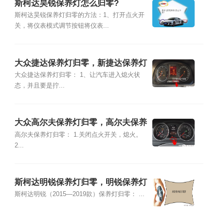
斯柯达昊锐保养灯怎么归零?
斯柯达昊锐保养灯归零的方法：1、打开点火开
关，将仪表模式调节按钮将仪表...
大众捷达保养灯归零，新捷达保养灯
怎么归零
大众捷达保养灯归零： 1、让汽车进入熄火状
态，并且要是拧...
大众高尔夫保养灯归零，高尔夫保养
灯怎么归零
高尔夫保养灯归零： 1.关闭点火开关，熄火。
2...
斯柯达明锐保养灯归零，明锐保养灯
怎么归零
斯柯达明锐（2015—2019款）保养灯归零： ...