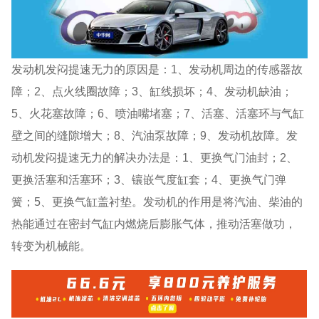
发动机发闷提速无力的原因是：1、发动机周边的传感器故
障；2、点火线圈故障；3、缸线损坏；4、发动机缺油；
5、火花塞故障；6、喷油嘴堵塞；7、活塞、活塞环与气缸
壁之间的缝隙增大；8、汽油泵故障；9、发动机故障。发
动机发闷提速无力的解决办法是：1、更换气门油封；2、
更换活塞和活塞环；3、镶嵌气度缸套；4、更换气门弹
簧；5、更换气缸盖衬垫。发动机的作用是将汽油、柴油的
热能通过在密封气缸内燃烧后膨胀气体，推动活塞做功，
转变为机械能。