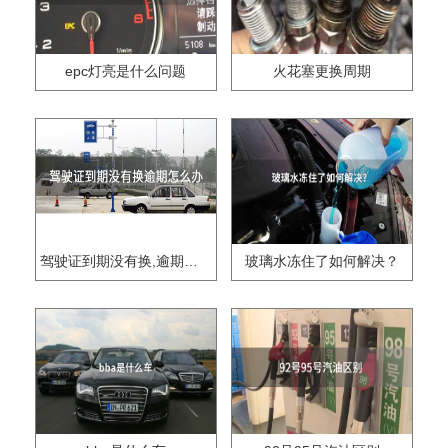
epc灯亮是什么问题
火花塞更换周期
驾驶证到期没有换,逾期怎么办??
玻璃水冻住了如何解决？