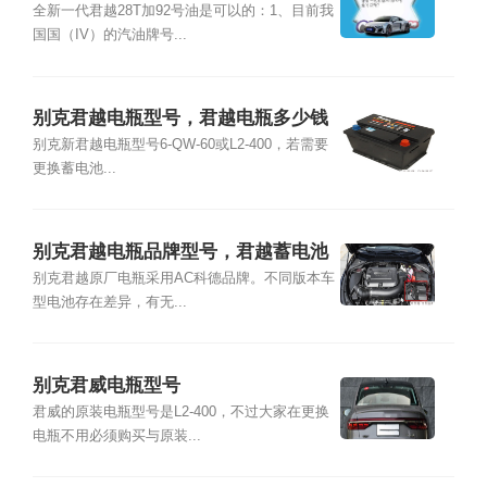
全新一代君越28T加92号油是可以的：1、目前我
国国（IV）的汽油牌号...
别克君越电瓶型号，君越电瓶多少钱
别克新君越电瓶型号6-QW-60或L2-400，若需要
更换蓄电池...
别克君越电瓶品牌型号，君越蓄电池
怎么更换教程
别克君越原厂电瓶采用AC科德品牌。不同版本车
型电池存在差异，有无...
别克君威电瓶型号
君威的原装电瓶型号是L2-400，不过大家在更换
电瓶不用必须购买与原装...