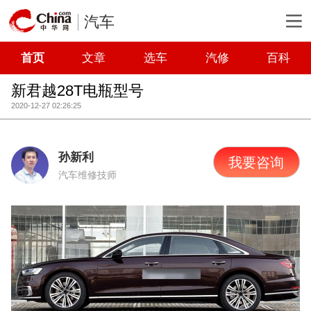
汽车
首页
文章
选车
汽修
百科
新君越28T电瓶型号
2020-12-27 02:26:25
孙新利
我要咨询
汽车维修技师