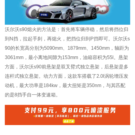
沃尔沃s90熄火的方法是：首先将车辆停稳，然后将挡位归
到N挡，拉起手刹，再熄火，把挡位归到P挡即可。沃尔沃s
90的长宽高分别为5090mm、1879mm、1450mm，轴距为
3061mm，最小离地间隙为153mm，油箱容积为55l。悬架
方面，沃尔沃s90前悬架是双叉臂式独立悬架，后悬架是多
连杆式独立悬架。动力方面，这款车搭载了2.0l涡轮增压发
动机，最大功率是184kw，最大扭矩是350nm，与其匹配
的是8挡手自一体变速箱。