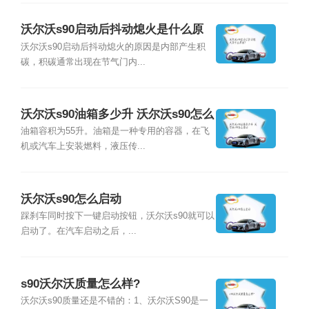
沃尔沃s90启动后抖动熄火是什么原
因？
沃尔沃s90启动后抖动熄火的原因是内部产生积
碳，积碳通常出现在节气门内...
沃尔沃s90油箱多少升 沃尔沃s90怎么
启动
油箱容积为55升。油箱是一种专用的容器，在飞
机或汽车上安装燃料，液压传...
沃尔沃s90怎么启动
踩刹车同时按下一键启动按钮，沃尔沃s90就可以
启动了。在汽车启动之后，...
s90沃尔沃质量怎么样?
沃尔沃s90质量还是不错的：1、沃尔沃S90是一