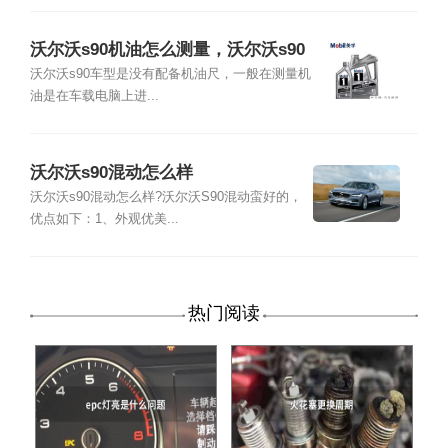
沃尔沃s90机油怎么测量，沃尔沃s90
机油加几升
沃尔沃s90车型是没有配备机油尺，一般在测量机
油是在车载电脑上进...
沃尔沃s90混动怎么样
沃尔沃s90混动怎么样?沃尔沃S90混动蛮好的，
优点如下：1、外观优美...
热门阅读