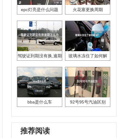
epc灯亮是什么问题
火花塞更换周期
驾驶证到期没有换,逾期
玻璃水冻住了如何解
怎么办??
决？
bba是什么车
92号95号汽油区别
推荐阅读