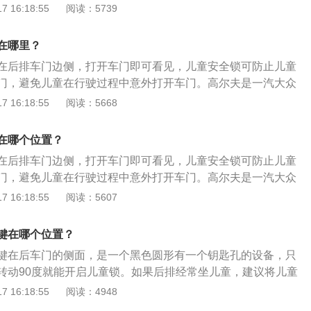
是：长4296mm、宽1788mm、高1471mm，轴距为2636
 16:18:55
阅读：5739
消费者对汽车的审美观点。
l，行李箱容积为380l。2021款高尔夫搭载了1.2t涡轮增压发
16ps，最大功率是85kw，最大扭矩是200nm，与其匹配的是
在哪里？
。
在后排车门边侧，打开车门即可看见，儿童安全锁可防止儿童
门，避免儿童在行驶过程中意外打开车门。高尔夫是一汽大众
，以2021款高尔夫为例，其车身尺寸是：长4296mm、宽17
 16:18:55
阅读：5668
mm，轴距为2636mm，行李箱容积为380l。2021款高尔夫搭载
发动机，最大马力是116ps，最大功率是85kw，最大功率转速是
在哪个位置？
m，与其匹配的是7挡双离合变速箱。
在后排车门边侧，打开车门即可看见，儿童安全锁可防止儿童
门，避免儿童在行驶过程中意外打开车门。高尔夫是一汽大众
，以2021款高尔夫为例，其车身尺寸是：长4296mm、宽17
 16:18:55
阅读：5607
mm，轴距为2636mm，行李箱容积为380l。2021款高尔夫搭载
发动机，最大马力是116ps，最大功率是85kw，最大功率转速是
键在哪个位置？
m，与其匹配的是7挡双离合变速箱。
键在后车门的侧面，是一个黑色圆形有一个钥匙孔的设备，只
转动90度就能开启儿童锁。如果后排经常坐儿童，建议将儿童
后从车内是无法打开车门的，只有从外面才可以打开。高尔夫
 16:18:55
阅读：4948
典的紧凑型汽车，长宽高为4259mm、1799mm、1452m