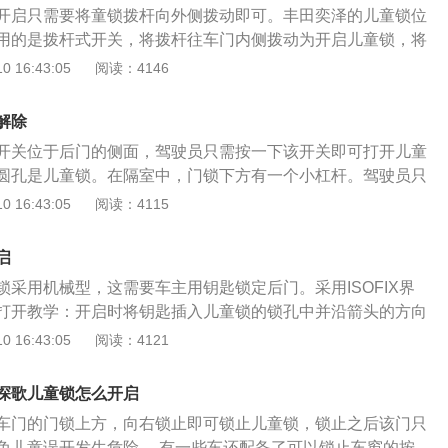
开启只需要将童锁拨杆向外侧拨动即可。丰田奕泽的儿童锁位
时应立刻打开儿童锁，当儿童锁打开时，车辆的车所以可以给
用的是拨杆式开关，将拨杆往车门内侧拨动为开启儿童锁，将
车环境，所以可以给儿童一个安全的乘车环境，车主也可以购
动则关闭儿童锁。启用儿童锁后，车门只能从外部开启，这样
 16:43:05
阅读：4146
，将儿童限制在一定的区域，从而保护儿童的安全。
乘车时胡乱操作车门开关导致的行车过程中车门误开启。儿童
驾驶以及儿童人身安全考虑，应当让儿童在后排落座。这样既
解除
驶员造成过多的干扰，后排的座位相较于副驾驶位置的安全性
开关位于后门的侧面，驾驶员只需按一下该开关即可打开儿童
儿童成员时，驾驶员应自觉开启儿童锁，确保车门在行车过程
圆孔是儿童锁。在隔室中，门锁下方有一个小杠杆。驾驶员只
如果儿童乘员的年龄较小，还可以给乘员配置儿童安全座椅。
制杆拧到极点，然后关闭车门即可。这样，车厢中的人员无法
 16:43:05
阅读：4115
以使活泼好动的儿童处于一个固定的乘车位置，还可以在有事
由车外人员通过拉动手柄或遥控器来打开门。实际上，有三种
童乘员更好的保护措施。
安全门锁。首先是解锁汽车并打开相应的后门。二是打开汽车
启
钥匙头插入插槽并将其拧到所需位置。激活儿童安全门锁后，
锁采用机械型，这需要车主用钥匙锁定后门。采用ISOFIX界
内打开后门。锁上汽车时，驾驶员不应将需要帮助的儿童或人
打开教学：开启时将钥匙插入儿童锁的锁孔中并沿箭头的方向
，否则可能将他们困在汽车中。随着季节的变化，上锁的汽车
上旋转钥匙孔，可以解锁儿童锁。有些型号清楚地表明了开启
 16:43:05
阅读：4121
高或非常低，并且汽车中的人极易受伤，生病甚至死亡，尤其
此，将根据箭头的方向将桨叶推向向右方向，然后可以打开子
为严重。
相反方向移动到初始位置。此时，儿童锁被释放。根据美标接
探歌儿童锁怎么开启
有两个接口，但上部没有接口。两个接口都可以共享。相对而
车门的门锁上方，向右锁止即可锁止儿童锁，锁止之后该门只
上接口，在固定儿童座椅时更加安全。一般来说，掀背车的上
免儿童误开发生危险。 有一些车还配备了可以锁止车窗的按