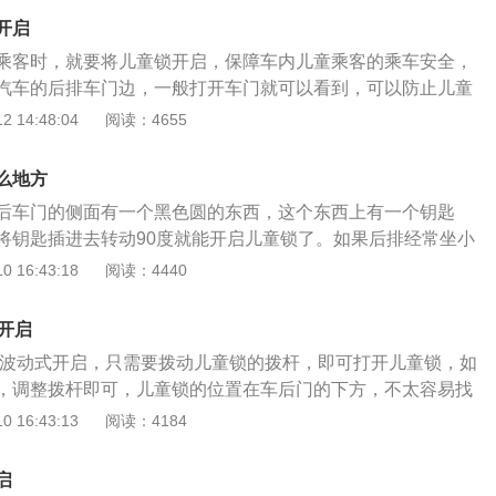
m。高尔夫的前后排座椅表面由皮质与Alcantara材质组合而
开启
ntara材质优秀的阻尼表现，在高速过弯时不会出现坐不牢的情
乘客时，就要将儿童锁开启，保障车内儿童乘客的乘车安全，
椅还可提供8向电动调节、座椅加热和座椅记忆功能。
汽车的后排车门边，一般打开车门就可以看到，可以防止儿童
汽车的车门等。在打开儿童安全锁的情况下，及时打开电控中
 14:48:04
阅读：4655
锁都仍然处在锁匙位置。如果想要打开汽车后车门只有在中控
，用车门外侧的开关拉开窗门才能解开儿童安全锁，儿童安全
么地方
后排好动的儿童在汽车的行驶过程中把汽车的车门打开。常见
后车门的侧面有一个黑色圆的东西，这个东西上有一个钥匙
童安全锁和拨动式儿童安全锁，拨动式儿童安全锁使用起来更
将钥匙插进去转动90度就能开启儿童锁了。如果后排经常坐小
儿童安全锁打开，打开后从车内是无法打开车门的，车门只有
 16:43:18
阅读：4440
。几乎所有车的后面两个车门都有儿童安全锁。有些车开启儿
动一下拨杆，有些车与高尔夫一样需要使用钥匙。如果车子的
开启
那在后排安装一个儿童安全座椅也是很有必要的。如果车友们
为波动式开启，只需要拨动儿童锁的拨杆，即可打开儿童锁，如
启儿童安全锁，可以看一下车辆使用手册，在使用手册上有对
，调整拨杆即可，儿童锁的位置在车后门的下方，不太容易找
说明。在平时开车时，有些车有行车自动落锁功能，有些车没
是防止后排乘坐的儿童，因为好奇的缘故，在车辆行驶时不小
 16:43:13
阅读：4184
能。建议没有行车自动落锁功能的车友们在行车时手动落锁，
险事故的发生。由于车辆高速行驶时，车内外压力比较复杂，
成员误操作将车门打开。有些车可以通过刷隐藏将行车落锁功
危险，部分车主反映曾经出现过，因为后排乘客在行驶时打开
可以去专业机构刷一下隐藏。
启
，造成人员死亡的情况。儿童的心智不成熟且探索欲较强，所