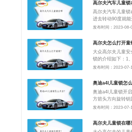
高尔夫汽车儿童锁
高尔夫汽车儿童锁
进去转动90度就
以下关于儿童锁介
发布时间：2023-08-09
在后排座时的一种
开所产生的危险。
高尔夫怎么打开童
态。
大众高尔夫儿童安
锁的介绍如下：1
槽内：A位置关闭
发布时间：2023-07-17
活后：后排车门不
单独留在车内，否
奥迪a4l儿童锁怎
法自行撤离轿车或
奥迪a4l儿童锁
方箭头方向旋转钥
能。儿童锁功能开
发布时间：2023-07-17
门，只能从车外门
有儿童保险功能，
高尔夫儿童锁在哪
关闭。儿童锁常见
大众高尔夫的儿童