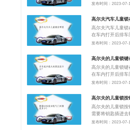
于紧凑型车，车身尺寸
发布时间：2023-07-17
非常符合现代年轻
mm，油箱容积为51
动机，最大马力是1
高尔夫汽车儿童锁
7挡双离合变速箱
高尔夫汽车儿童锁
在车内打开后排车
旗下的一款紧凑型车
发布时间：2023-07-17
88mm、高1471
了1.2l涡轮增压
高尔夫的儿童锁键
每分钟5000rp
高尔夫的儿童锁键
在车内打开后排车
旗下的一款紧凑型车
发布时间：2023-07-17
88mm、高1471
了1.2l涡轮增压
高尔夫的儿童锁按
每分钟5000rp
高尔夫的儿童锁按
需要将钥匙插进去
安全锁打开，打开
发布时间：2023-07-17
是大众旗下的一款经