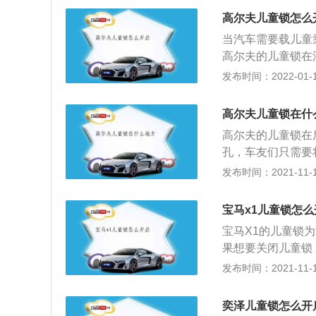
m，轴距为2631m
高尔夫儿童锁怎么
成，得益于Alca
当汽车需要载儿童
况，前排的真皮座
高尔夫的儿童锁在
在驾驶过程中打开
发布时间：2022-01-12
控门锁，儿童安全
门锁开启的状态下
高尔夫儿童锁在什
锁的配置可以防止
高尔夫的儿童锁在
的类型有旋钮式儿
孔，车友们只需要
加方便。
孩，建议车友们将
发布时间：2021-11-10
从外面才可以打开
童安全锁只需要拨
宝马x1儿童锁怎么
后排经常坐儿童，
宝马X1的儿童锁
还是不明白怎么开
果想要关闭儿童锁
儿童安全锁的详细
到。儿童锁的目的
发布时间：2021-11-10
有行车自动落锁功
心打开车门造成危
这样可以防止车内
所以会造成很大的
能刷出来，车友们
奕泽儿童锁怎么开
车门导致出现事故