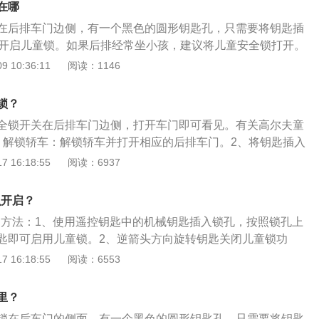
在哪
在后排车门边侧，有一个黑色的圆形钥匙孔，只需要将钥匙插
能开启儿童锁。如果后排经常坐小孩，建议将儿童安全锁打开。
绍：儿童锁就是汽车儿童安全锁，是为了保证乘车儿童独自坐
 10:36:11
阅读：1146
安全装置，可以防止在车辆行驶过程中儿童从车内误把车门打
汽车行驶过程中，驾驶者需时刻检查儿童锁是否处于开启状
锁？
全锁开关在后排车门边侧，打开车门即可看见。有关高尔夫童
、解锁轿车：解锁轿车并打开相应的后排车门。2、将钥匙插入
儿童安全门锁，B位置打开儿童安全门锁。4、儿童安全门锁激
 16:18:55
阅读：6937
能从车内打开。5、闭锁轿车时：切勿让儿童或需要帮助人员
则他们可能将自己困在车内，在紧急情况下，这些人员可能无
么开启？
自救，困在车内的人员可能承受车内酷热或严寒的侵袭。
开启方法：1、使用遥控钥匙中的机械钥匙插入锁孔，按照锁孔上
匙即可启用儿童锁。2、逆箭头方向旋转钥匙关闭儿童锁功
启以后，就算中控门锁处于打开状态，也无法在车内打开车
 16:18:55
阅读：6553
把手打开车门。3、在驾驶员侧门板上中控玻璃控制按钮处还
按下按钮后，按钮中的指示灯点亮，后车门的车窗升降器开关
里？
的两种形式如下：1、旋钮式；2、拨动式。
锁在后车门的侧面，有一个黑色的圆形钥匙孔，只需要将钥匙