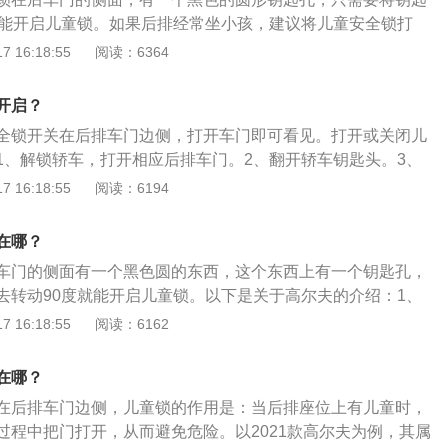
就能开启儿童锁。如果后排经常坐小孩，建议将儿童安全锁打
锁介绍：儿童锁就是汽车儿童安全锁，是为了保证乘车儿童独
 16:18:55
阅读：6364
一种安全装置，可以防止在车辆行驶过程中儿童从车内误把车
险。汽车行驶过程中，驾驶者需时刻检查儿童锁是否处于开启
开启？
全锁开关在后排车门边侧，打开车门即可看见。打开或关闭儿
1、解锁轿车，打开相应后排车门。2、翻开轿车钥匙头。3、
，拧至所需位置，锁槽位置：A位置关闭儿童安全门锁，B位置
 16:18:55
阅读：6194
。4、儿童安全门锁激活后后排车门不能从车内打开。5、闭锁
童或需要帮助人员单独留在车内，否则他们可能将自己困在车
在哪？
，这些人员可能无法自行撤离轿车或自救，困在车内的人员可
车门的侧面有一个黑色圆的东西，这个东西上有一个钥匙孔，
严寒的侵袭。
去转动90度就能开启儿童锁。以下是关于高尔夫的介绍：1、
汽车旗下推出的一款紧凑型轿车，这款车也是大众汽车家族比
 16:18:55
阅读：6162
，同时也是大众家族销量最高的车型之一。2、为满足不同消
，这款车还推出多种动力组合供消费者选择，这款车分别搭载
在哪？
T、1.4T和2.0T四款发动机，在传动系统方面，与发动机相匹配的
在后排车门边侧，儿童锁的作用是：当后排座位上有儿童时，
、6速手自一体变速箱和7速双离合变速箱。3、这款车主要面向
过程中把门打开，从而避免危险。以2021款高尔夫为例，其属
，整体的设计比较年轻，外观的设计同时也趋向年轻化发展，