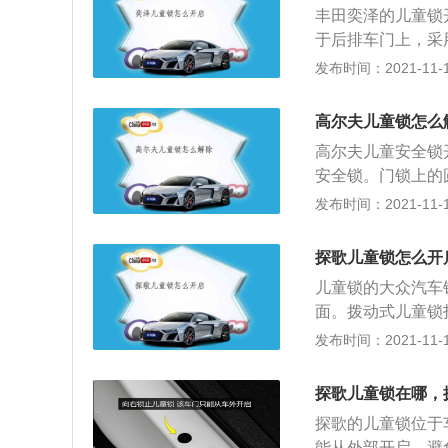
丰田奕泽的儿童锁
以车主在儿童乘坐
于后排车门上，采
儿童一个安全的乘
拨杆往车门外侧拨
发布时间：2021-11-10
买专用的儿童座椅
能够有效避免儿童
乘车时，出于安全
高尔夫儿童锁怎么
能够避免儿童对驾
高尔夫儿童安全锁
也更高。当车上有
安全锁。门锁上的
中不被儿童打开。
需要将子图标的控
发布时间：2021-11-10
儿童安全座椅既可
打开门，并且只能
故发生的时候给儿
方法可以切换儿童
探歌儿童锁怎么开
钥匙头。第三是将
儿童锁的大众汽车
后排乘客无法从车
面。拨动式儿童锁
员独自留在汽车中
拧紧。在相反方向
发布时间：2021-11-10
中的温度可能非常
和关闭的方向。因
是对儿童的影响更
锁并且桨杆可以沿
探歌儿童锁在哪，
口，座椅的间隙只
探歌的儿童锁位于
言，锁扣多了一个
能从外部开启，避