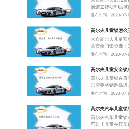
插进去转动90度
开。以下关于儿童
发布时间：2023-07-17
自坐在后排座时的
门打开所产生的危
高尔夫儿童锁怎么
状态。
大众高尔夫儿童安
童安全门锁步骤：
将钥匙头插入槽内
发布时间：2023-07-17
打开儿童安全门锁
轿车时，切勿让儿
高尔夫儿童安全锁
内，在紧急情况下
高尔夫儿童锁在后
能承受车内酷热或
只需要将钥匙插进
高尔夫是一汽大众
发布时间：2023-07-17
较经典的一款车型
费者对用车的需求
高尔夫汽车儿童锁
的是1.6L、1.2
高尔夫汽车儿童锁
是5速手动变速箱
可防止儿童在行车
的是年轻消费群体