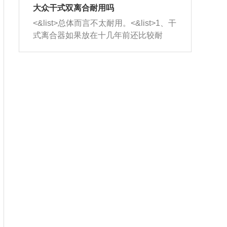
室，最后形成废气排出，就可以让三元
无法制作，需要将车辆送到修理厂或4s
造成烧机油。<&list>3、机油粘度。使用
大众干式双离合耐用吗
催化器得到清洗，排气管堵塞的情况就
店；<&list>2.车辆半轴套管防尘罩破
机油粘度过小的话，同样会有烧机油现
<&list>总体而言不太耐用。<&list>1、干
能够得到解决。
裂，破裂后会出现漏油现象，使半轴磨
象，机油粘度过小具有很好的流动性，
式离合器如果放在十几年前还比较耐
损严重，磨损的半轴容易损坏，产生异
容易窜入到气缸内，参与燃烧。<&list>
用，但是由于现在的汽车发动机动力输
响；<&list>3.稳定器的转向胶套和球头
4、机油量。机油量过多，机油压力过
出越来越高，使得干式离合器散热不足
老化，一般是使用时间过长造成的。解
大，会将部分机油压入气缸内，也会出
的缺陷也逐渐暴露出来。<&list>2、由于
决方法是更换新的质量好的转向橡胶套
现烧机油。<&list>5、机油滤清器堵塞：
干式双离合的工作环境暴露在空气中，
和球头。
会导致进气不畅，使进气压力下降，形
而离合器的散热也是通离合器罩上面的
成负压，使机油在负压的情况下吸入燃
几个小孔来进行散热。但是在行驶过程
烧室引起烧机油。<&list>6、正时齿轮或
中变速箱需要换挡，就不得不使得离合
链条磨损：正时齿轮或链条的磨损会引
器频繁工作。<&list>3、长时间的低速行
起气阀和曲轴的正时不同步。由于轮齿
驶以及过于频繁的启停，导致离合器的
或链条磨损产生的过量侧隙，使得发动
温度不断升高，而低速行驶时空气流动
机的调节无法实现：前一圈的正时和下
效率不高，无法将离合器中的热量有效
一圈可能就不一样。当气阀和活塞的运
的带走，导致离合器内部的温度不断升
动不同步时，会造成过大的机油消耗。
高，加速离合器的磨损。
解决方法：更换正时齿轮或链条。<&list
>7、内垫圈、进风口破裂：新的发动机
设计中，经常采用各种由金属和其他材