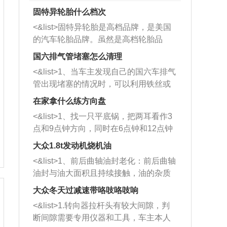
固特异轮胎什么档次
<&list>固特异轮胎是高档品牌，是美国
的汽车轮胎品牌。虽然是高档轮胎品
牌，但是中高低端的轮胎都有生产，这
国六排气管堵塞怎么清理
也是为了更好的开拓市场。
<&list>1、当车主发现自己的国六车排气
管出现堵塞的情况时，可以利用铁丝或
者是细棍，直接将杂物给取出来，如果
在家拿什么练方向盘
堵塞情况比较严重，也可以采取应急措
<&list>1、找一只平底锅，把两耳看作3
施。 <&list>2、直接利用木棍将所有的
点和9点钟方向，同时在6点钟和12点钟
杂物推到排气管里面的位置处，然后将
方向做一个标记。 <&list>2、双手握住
三元催化器拆解开，就可以将堵塞的东
大众1.8t发动机烧机油
平底锅两耳，然后往左打半圈、一圈、
西取出来。但如果是因为积碳过多引起
<&list>1、前后曲轴油封老化：前后曲轴
一圈半的练习，往右同样也要打相同的
的堵塞，就需要将三元催化器泡在草酸
油封与油大面积且持续接触，油的杂质
圈数。 <&list>3、最后强调要反复练
中进行清洗。 <&list>3、也可以利用清
和发动机内持续温度变化使其密封效果
习，这样就可以形成肌肉记忆，在真实
大众冬天过减速带咯吱咯吱响
洗剂对堵塞的情况得到解决，将清洗剂
逐渐减弱，导致渗油或漏油。<&list>2、
驾驶车辆时，不需要记忆也能打好方
放在燃油箱中，与燃油混合后，车辆启
<&list>1.转向器拉杆头有较大间隙，判
活塞间隙过大：积碳会使活塞环与缸体
向。
动时，就可以和汽油一起进入到燃烧
断间隙需要专用仪器和工具，车主本人
的间隙扩大，导致机油流入燃烧室中，