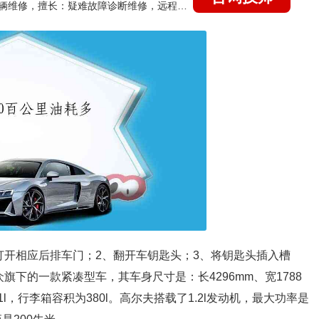
国家认证的汽车维修技师，15年德美日等各系车辆维修，擅长：疑难故障诊断维修，远程维修技术指导
打开相应后排车门；2、翻开车钥匙头；3、将钥匙头插入槽
下的一款紧凑型车，其车身尺寸是：长4296mm、宽1788
51l，行李箱容积为380l。高尔夫搭载了1.2l发动机，最大功率是