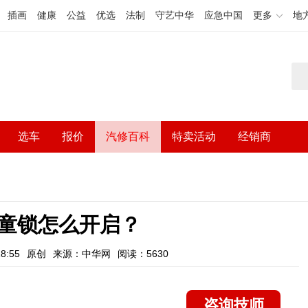
插画
健康
公益
优选
法制
守艺中华
应急中国
更多
地
选车
报价
汽修百科
特卖活动
经销商
童锁怎么开启？
8:55
原创
来源：中华网
阅读：5630
咨询技师