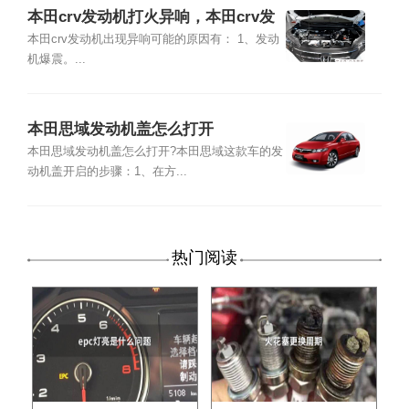
本田crv发动机打火异响，本田crv发
动机异响原因
本田crv发动机出现异响可能的原因有： 1、发动
机爆震。...
本田思域发动机盖怎么打开
本田思域发动机盖怎么打开?本田思域这款车的发
动机盖开启的步骤：1、在方...
热门阅读