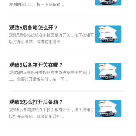
左侧的车门上，按一下后备箱...
观致5后备箱怎么开？
观致5后备箱按钮在中控面板有开关，按下按钮可
以打开后备箱，或者使用遥控...
观致5后备箱开关在哪？
观致5的后备箱开关按钮在主驾驶室左侧的车门
上。需要打开后备箱时，按一下...
观致5怎么打开后备箱？
观致5后备箱按钮在中控面板有开关，按下按钮可
以打开后备箱，或者使用遥控...