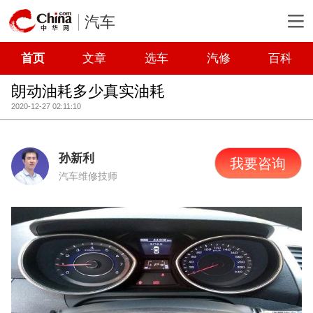
汽车
首页
文章
选车
汽修
百科
朗动油耗多少真实油耗
2020-12-27 02:11:10
孙新利
我要咨询
汽车维修技师