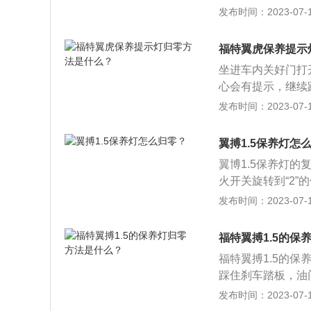
法：关闭车门和车
发布时间：2023-07-17
信息中心会出现提示
完成，这时候可以
福特翼虎保养提示
归零按键的车型，
坐进车内关好门打
手，然后关闭电源
心会有提示，继续踩住
仪表盘不闪烁时即
OMPLETE，即
发布时间：2023-07-17
UV家族超过半个
时尚，中控新增1
翼搏1.5保养灯怎
空间，改善了后排
翼博1.5保养灯
coBoost®系
火开关旋转到“2”
先的EcoBoos
心会出现提示，并且需
发布时间：2023-07-17
出更加迅猛，最大功率
文，这时候保养灯
搭配有AWD智能
的作用是为了更直
福特翼搏1.5的保
谓”汽车七分养三
福特翼搏1.5的
定要有定期保养的
踩住刹车踏板，油
还可以避免驾驶时
零，看到后不要松
发布时间：2023-07-17
款小型SUV，长宽高