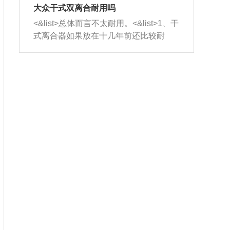
室，最后形成废气排出，就可以让三元
无法制作，需要将车辆送到修理厂或4s
造成烧机油。<&list>3、机油粘度。使用
大众干式双离合耐用吗
催化器得到清洗，排气管堵塞的情况就
店；<&list>2.车辆半轴套管防尘罩破
机油粘度过小的话，同样会有烧机油现
<&list>总体而言不太耐用。<&list>1、干
能够得到解决。
裂，破裂后会出现漏油现象，使半轴磨
象，机油粘度过小具有很好的流动性，
式离合器如果放在十几年前还比较耐
损严重，磨损的半轴容易损坏，产生异
容易窜入到气缸内，参与燃烧。<&list>
用，但是由于现在的汽车发动机动力输
响；<&list>3.稳定器的转向胶套和球头
4、机油量。机油量过多，机油压力过
出越来越高，使得干式离合器散热不足
老化，一般是使用时间过长造成的。解
大，会将部分机油压入气缸内，也会出
的缺陷也逐渐暴露出来。<&list>2、由于
决方法是更换新的质量好的转向橡胶套
现烧机油。<&list>5、机油滤清器堵塞：
干式双离合的工作环境暴露在空气中，
和球头。
会导致进气不畅，使进气压力下降，形
而离合器的散热也是通离合器罩上面的
成负压，使机油在负压的情况下吸入燃
几个小孔来进行散热。但是在行驶过程
烧室引起烧机油。<&list>6、正时齿轮或
中变速箱需要换挡，就不得不使得离合
链条磨损：正时齿轮或链条的磨损会引
器频繁工作。<&list>3、长时间的低速行
起气阀和曲轴的正时不同步。由于轮齿
驶以及过于频繁的启停，导致离合器的
或链条磨损产生的过量侧隙，使得发动
温度不断升高，而低速行驶时空气流动
机的调节无法实现：前一圈的正时和下
效率不高，无法将离合器中的热量有效
一圈可能就不一样。当气阀和活塞的运
的带走，导致离合器内部的温度不断升
动不同步时，会造成过大的机油消耗。
高，加速离合器的磨损。
解决方法：更换正时齿轮或链条。<&list
>7、内垫圈、进风口破裂：新的发动机
设计中，经常采用各种由金属和其他材