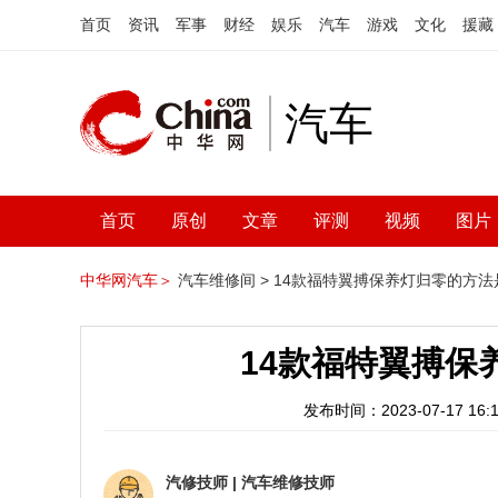
首页
资讯
军事
财经
娱乐
汽车
游戏
文化
援藏
汽车
首页
原创
文章
评测
视频
图片
中华网汽车＞
汽车维修间 >
14款福特翼搏保养灯归零的方法
14款福特翼搏保
发布时间：2023-07-17 16:1
汽修技师
|
汽车维修技师