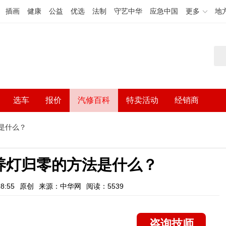
插画
健康
公益
优选
法制
守艺中华
应急中国
更多
地
选车
报价
汽修百科
特卖活动
经销商
是什么？
养灯归零的方法是什么？
8:55
原创
来源：中华网
阅读：5539
咨询技师