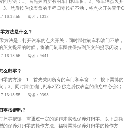
零的方法：1、首先关闭所有的车门和车窗。2、将车辆点火开
置。3、然后按住仪表盘的里程归零按钮不动，将点火开关置于O
时里程表会显示从10开始倒数的画面。待里程显示倒数为0后，
 16:18:55
阅读：1012
，关闭点火开关，拔出钥匙，保养灯就可以归零复位了。翼博
直接地记录使用里程数，提醒车主可以进行相关保养。正所谓
归零方法是什么？
，很多汽车故障都是由一些小毛病堆积而来，所以平时一定要
灯归零方法是：打开汽车的点火开关，同时踩住刹车和油门不放，
。不仅可以让车子有一个良好的状态，在一定程度上还可以避
的英文提示的时候，将油门刹车踩住保持到英文的提示闪动，
故障，增加汽车的安全性。
油门即可。福特kuga是福特旗下的一款SUV车型，中文名是翼
 16:18:55
阅读：9441
福特翼虎长宽高分别为4443mm、1842mm、1710mm，轴
。外观方面，福特翼虎采用福特家族式的前脸设计，梯形的前格
怎么归零？
上挑的后窗和富有活力的后掠式前照灯，充分地反映了其动感
归零的方法：1、首先关闭所有的车门和车窗；2、按下翼博的
火；3、同时踩住油门刹车2至3秒之后仪表盘的信息中心会出
主维持25秒；4、25秒过后就会出现completede这个字样，
 16:18:55
阅读：9398
完成了，这时候可以松开油门和刹车。福特翼搏是长安福特旗
搭载了1.5L自然吸气与1.0T涡轮增压两款发动机，车型尺寸长
归零按键吗？
、1785mm、1659mm。
灯归零按键，需通过一定的操作来实现保养灯归零。以下是操
型的保养灯归零的操作方法。福特翼搏保养灯归零的操作方