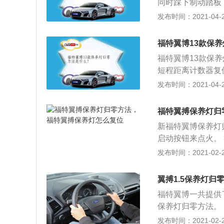
同时踩下制动踏板
零。
显示是否保养灯归
发布时间：2021-04-28
零就完成了。
福特翼博13款保
福特翼博13款保
短程距离计数器复
分车型仪表板显示
发布时间：2021-04-26
液晶屏有字幕提示
了该进行换三滤和
福特翼搏保养灯归
脑重新记忆下次保
新福特翼博保养灯归
表板系统”里面；
启动按钮来点火。 
成发动机钢壁过度
并且需要你维持25秒
发布时间：2021-02-28
重事故。
已经完成了，这时
左手按住小扳手按
翼搏1.5保养灯归
开小扳手按钮再去
福特翼博一共提供了
按钮。从新接通点
保养灯归零方法。 
虽说我们可以自行
到“2”的位置 3
发布时间：2021-02-28
车是时候需要去保