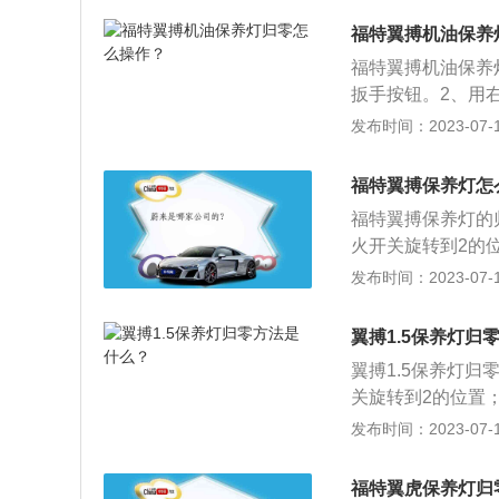
搭载1.5L自然吸
福特翼搏机油保养
福特翼搏机油保养
扳手按钮。2、用
的分钟按钮。4、
发布时间：2023-07-17
动发动机保养提示
介绍：福特翼搏规
福特翼搏保养灯怎
保养一次。汽车保
福特翼搏保养灯的
障发生，减缓劣化
火开关旋转到2的
现提示，维持25s；
发布时间：2023-07-17
款福特翼搏为例，其
1659mm，轴距为
翼搏1.5保养灯归
翼搏1.5保养灯
关旋转到2的位置
示，维持25秒；4、
发布时间：2023-07-17
翼搏1.5为例，其是
9mm，轴距为253
福特翼虎保养灯归