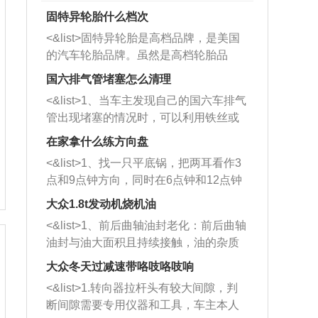
固特异轮胎什么档次
<&list>固特异轮胎是高档品牌，是美国
的汽车轮胎品牌。虽然是高档轮胎品
牌，但是中高低端的轮胎都有生产，这
国六排气管堵塞怎么清理
也是为了更好的开拓市场。
<&list>1、当车主发现自己的国六车排气
管出现堵塞的情况时，可以利用铁丝或
者是细棍，直接将杂物给取出来，如果
在家拿什么练方向盘
堵塞情况比较严重，也可以采取应急措
<&list>1、找一只平底锅，把两耳看作3
施。 <&list>2、直接利用木棍将所有的
点和9点钟方向，同时在6点钟和12点钟
杂物推到排气管里面的位置处，然后将
方向做一个标记。 <&list>2、双手握住
三元催化器拆解开，就可以将堵塞的东
大众1.8t发动机烧机油
平底锅两耳，然后往左打半圈、一圈、
西取出来。但如果是因为积碳过多引起
<&list>1、前后曲轴油封老化：前后曲轴
一圈半的练习，往右同样也要打相同的
的堵塞，就需要将三元催化器泡在草酸
油封与油大面积且持续接触，油的杂质
圈数。 <&list>3、最后强调要反复练
中进行清洗。 <&list>3、也可以利用清
和发动机内持续温度变化使其密封效果
习，这样就可以形成肌肉记忆，在真实
大众冬天过减速带咯吱咯吱响
洗剂对堵塞的情况得到解决，将清洗剂
逐渐减弱，导致渗油或漏油。<&list>2、
驾驶车辆时，不需要记忆也能打好方
放在燃油箱中，与燃油混合后，车辆启
<&list>1.转向器拉杆头有较大间隙，判
活塞间隙过大：积碳会使活塞环与缸体
向。
动时，就可以和汽油一起进入到燃烧
断间隙需要专用仪器和工具，车主本人
的间隙扩大，导致机油流入燃烧室中，