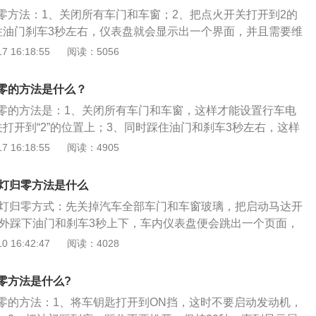
零方法：1、关闭所有车门和车窗；2、把点火开关打开到2的
住油门刹车3秒左右，仪表盘就会显示出一个界面，并且需要维
5秒过后，会出现Complete这个英文，代表保养灯已经完成归
 16:18:55
阅读：5056
松开油门和刹车了。保养灯是指汽车的保养周期指示标志，当
说明车到了保养的里程了，虽说可以自行把保养灯归零，但最
零的方法是什么？
权服务网点做保养，之后专业人员会通过汽车电脑检测仪进行
零的方法是：1、关闭所有车门和车窗，这样才能设置行车电
打开到“2”的位置上；3、同时踩住油门和刹车3秒左右，这样
个界面；4、在25秒之后会出现complete英文单词，这个单
 16:18:55
阅读：4905
养灯归零，然后松开油门和刹车即可。保养灯就是汽车保养周
可以自己把保养灯归零，但是还是需要先到4S店或者授权点做
养灯归零方法是什么
业人士会通过汽车电脑检测仪进行保养灯归零。
养灯归零方式：先关掉汽车全部车门和车窗玻璃，把启动马达开
。另外踩下油门和刹车3秒上下，车内仪表盘便会跳出一个页面，
发生complete这个英文，意味着维护保养灯已进行归零，这时
 16:42:47
阅读：4028
刹车了。维护保养灯就是指车辆的维护保养周期时间警示标
维护保养灯闪烁时，就表明车辆已经到维护保养的里程数了，
零方法是什么?
把保养灯归零，但最好还是到福特汽车的授权服务点做维护保
零的方法：1、将车钥匙打开到ON挡，这时不要启动发动机，
工作人员会根据汽车电脑检查仪进行保养，然后再将保养灯归