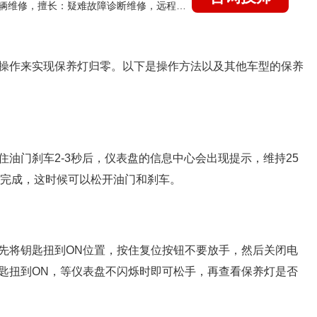
国家认证的汽车维修技师，15年德美日等各系车辆维修，擅长：疑难故障诊断维修，远程维修技术指导
操作来实现保养灯归零。以下是操作方法以及其他车型的保养
油门刹车2-3秒后，仪表盘的信息中心会出现提示，维持25
零已经完成，这时候可以松开油门和刹车。
先将钥匙扭到ON位置，按住复位按钮不要放手，然后关闭电
匙扭到ON，等仪表盘不闪烁时即可松手，再查看保养灯是否