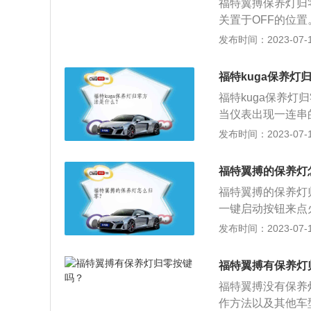
福特翼搏保养灯归
关置于OFF的位
N的位置。4、此
发布时间：2023-07-17
松开里程归零按钮
保养灯的作用：更
福特kuga保养灯
汽车七分养三分修
福特kuga保养
有定期保养的意识
当仪表出现一连串
免驾驶时突然出现
松开汽车的刹车和
发布时间：2023-07-17
虎。车身尺寸方面，
距为2690mm
福特翼搏的保养灯
栅、提升的腰线、
福特翼搏的保养灯
设计的理念。
一键启动按钮来点
现提示，并且需要车
发布时间：2023-07-17
说明保养归零已经
下首款小型SUV，
福特翼搏有保养灯
宽高分别为4345mm
福特翼搏没有保养
作方法以及其他车