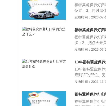
福特翼虎保养灯归
位置；3、同时踩
持25秒；4、在2
发布时间：2023-07-17
零，这时候就可以
保养灯亮起时，就
福特翼虎保养灯归
好还是到福特的授
福特翼虎保养灯归
保养灯归零。
脑；2、把点火开关
仪表盘上会显示出一
发布时间：2023-07-17
词的出现就表示保
期指示标志，虽然
13年福特翼虎保
保养，之后这些专
13年福特翼虎保
启到“2”的部位
点击25秒之后，会
发布时间：2021-11-10
候就可以松掉油门
志，当福特翼虎的
福特翼搏保养灯归
虽然我们可以自主
福特翼搏保养灯归
养，然后技术专业