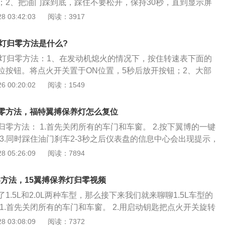
；2、把油门踩到底，踩住不要松开，保持30秒，直到显示屏
零；3、看到这个后先不要松开脚，再等待30秒后，保养灯归
 03:42:03
阅读：3917
养灯归零方法是什么?
养灯归零方法：1、在发动机熄火的情况下，按住转速表下面的
位按钮。将点火开关置于ON位置，5秒后放开按钮；2、大部
具有保养灯提示功能，即行驶了一段里程或日期之后，仪表板
 00:20:02
阅读：1549
要求立即做保养，此意味着汽车行驶的里程数或天数已经达到
机油的时间了；3、更换三滤和机油之后需要进行设定，让电
零方法，福特翼搏保养灯怎么复位
养里程数或者天数，俗称“保养灯归零”。归零步骤一般都在“仪
零方法： 1.首先关闭所有的车门和车窗。 2.按下翼博的一键
4、时更换机油和滤清器保养发动机是非常重要的，否则将会造
3.同时踩住油门刹车2-3秒之后仪表盘的信息中心会出现提示，
磨损，导致缩短了发动机的使用寿命，甚至导致拉缸烧瓦等严
。 4.25秒过后就会出现completede这个字样，说明保养归零
 05:26:09
阅读：7894
候可以松开油门和刹车。 旧福特翼博保养灯归零方法： 1.先用
钮，再有右手打开点火开关（着车前的那个位置）。 2.左手松
零方法，15翼搏保养灯归零视频
按时间调整钮的分钟按钮。 3．关闭点火开关，左手离开时间
1.5L和2.0L两种车型，那么接下来我们就来聊聊1.5L车型的
火开关或启动发动机保养提示就会消失，手动保养复位结束。
1.首先关闭所有的车门和车窗。 2.用启动钥匙把点火开关旋转
把福特翼博保养灯消除掉，但是保养灯主要是为了提醒你的爱
.然后同时踩住油门刹车2-3秒之后仪表盘的信息中心会出现提示，
 03:08:09
阅读：7372
养了，所以当亮起时应尽快到相应的授权服务店进行保养，并