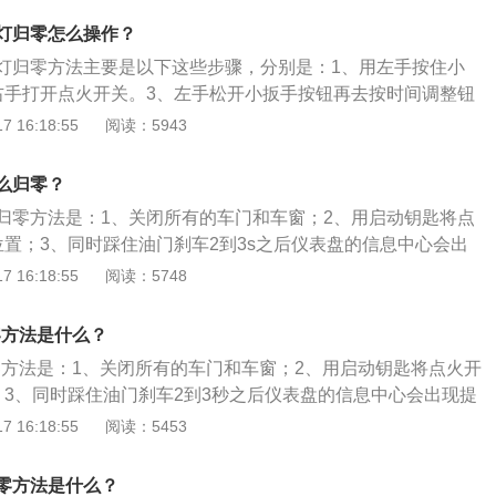
气发动机，最大功率是88kw，匹配6挡自动变速箱。
灯归零怎么操作？
灯归零方法主要是以下这些步骤，分别是：1、用左手按住小
右手打开点火开关。3、左手松开小扳手按钮再去按时间调整钮
关闭点火开关，左手离开时间按钮。5、重新接通点火开关或启
 16:18:55
阅读：5943
就会消失，手动保养复位结束。以下是对福特翼博其他方面的
定的首保里程为车辆行驶至5000公里时进行，之后每1万公里
么归零？
养的目的是保持车容整洁，技术状况正常，消除隐患，预防故
归零方法是：1、关闭所有的车门和车窗；2、用启动钥匙将点
过程，延长使用周期。
位置；3、同时踩住油门刹车2到3s之后仪表盘的信息中心会出
4、在25s之后出现completede后松开油门刹车即可。以2019
 16:18:55
阅读：5748
是一款小型suv，车身尺寸是：长4345mm、宽1785mm、高
2530mm，最小离地间隙为202mm，车身重量为1300kg。
零方法是什么？
归零方法是：1、关闭所有的车门和车窗；2、用启动钥匙将点火开
；3、同时踩住油门刹车2到3秒之后仪表盘的信息中心会出现提
在25秒之后出现completede后松开油门刹车即可。以2019款
 16:18:55
阅读：5453
一款小型suv，车身尺寸是：长4345mm、宽1785mm、高165
0mm，最小离地间隙为202mm，车身重量为1300kg。
零方法是什么？