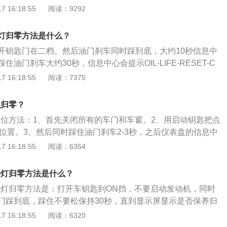
窗，按下一键启动按键，同时踩住油门刹车2-3秒后，仪表盘的
 16:18:55
阅读：9292
，维持25秒后会出现completede的字样，说明保养归零已经
松开油门和刹车。其他车型保养灯归零的操作方法：其他拥有
灯归零方法是什么？
通用的操作方法是先将钥匙扭到ON位置，按住复位按钮不要放
开钥匙门在二档。然后油门刹车同时踩到底，大约10秒信息中
，松开复位按钮，然后再按住复位按钮，再把钥匙扭到ON，等
油门刹车大约30秒，信息中心会提示OIL-LIFE-RESET-C
可松手，再查看保养灯是否归零。可以重复几次这样的操作。
操作完成。扩展资料如下：1、车型介绍：福特翼虎传承了福特S
 16:18:55
阅读：7375
世纪的研发、设计、制造、调校的深厚积淀，外形整体更加运动
0寸液晶大屏，搭配全新互联网汽车智能系统。经过优化的后排
么归零？
乘客的膝部空间，让乘坐舒适性得到进一步提升。2、性能：E
的复位方法：1、首先关闭所有的车门和车窗。2、用启动钥匙把点
列发动机具有动力澎湃、启动迅速、加速持久的特点，特别是同级领
的位置。3、然后同时踩住油门刹车2-3秒，之后仪表盘的信息中
t®245发动机，采用双涡流涡轮增压技术，涡轮介入更早，动力输
要维持25秒。4、在25秒之后就会出现completede的英
 16:18:55
阅读：6354
180千瓦/5500转，峰值扭矩可达350牛·米/1750-4000转，
就已经完成归零，松开油门刹车即可。注意：1、翼博保养灯
四驱系统。
接地记录使用里程数，提醒车主可以进行相关保养。2、正所
养灯归零方法是什么？
分修”，很多汽车故障都是由一些小毛病堆积而来，所以平时一
保养灯归零方法是：打开车钥匙到ON挡，不要启动发动机，同时
意识。3、不仅可以让车子有一个良好的状态，在一定程度上
门踩到底，踩住不要松保持30秒，直到显示屏显示是否保养归
突然出现故障，增加汽车的安全性。
开脚，再持续30秒归零完成。福特翼搏1.5是长安福特推出的一
 16:18:55
阅读：6320
分别是4345mm、1785mm、1659mm，轴距为2530mm，