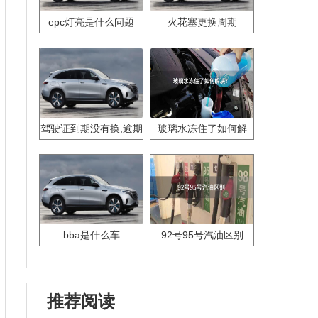
epc灯亮是什么问题
火花塞更换周期
驾驶证到期没有换,逾期
玻璃水冻住了如何解
怎么办??
决？
bba是什么车
92号95号汽油区别
推荐阅读