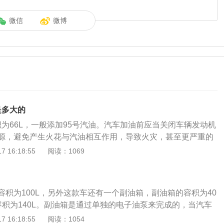
微信
微博
是多大的
容积为66L，一般添加95号汽油。汽车加油前应当关闭车辆发动机
源，避免产生火花与汽油相互作用，导致火灾，甚至更严重的
有驾官网）常见的汽油型号有89号、92号、95号和98号。通
 16:18:55
阅读：1069
越贵。汽油的数字标号代表的是汽油的辛烷值，是衡量汽油燃
标。汽油标号数字越大表示抗爆震的能力越强。爆震就是汽油
的震动，要尽可能降低爆震，因为爆震会使引擎的效率降低，
容积为100L，另外这款车还有一个副油箱，副油箱的容积为40
缸壁过热，导致活塞损坏。虽说高标号的汽油抗爆震能力较
容积为140L。副油箱是通过单独的电子油泵来完成的，当汽车
何种型号的汽油应当根据车型的要求，选择合适的即可。加油
低的时候，行车电脑会根据副油箱油量响应，将副油箱的燃油
 16:18:55
阅读：1054
油前应当关闭车辆发动机以及车内的一切电源，避免产生火花