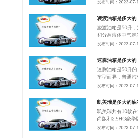
行驶过程中，需要
发布时间：2023-07-17
出油箱的安全空间
数的观察，如果没
标定油箱容积大的
表一般有5到6格
凌渡油箱是多大的
况发生。实际加油
凌渡油箱是50升
标定的油箱容积是
和分离液体中气泡的
的空间，这个空间
mm、1425mm，
发布时间：2023-07-17
溢出油箱的安全空
量为1325kg。动
比标定油箱容积大
最大功率是96kw
速腾油箱是多大的
速腾油箱是50升
车型而异，普通汽
分馏或裂化、裂解
发布时间：2023-07-17
速腾是一汽大众旗
五代捷达轿车，定位
凯美瑞是多大的油
全系增加了车联网
凯美瑞共有10款在
尚版和2.5HG豪
官方公布数据。凯美
发布时间：2023-07-17
领先版、2.5HS