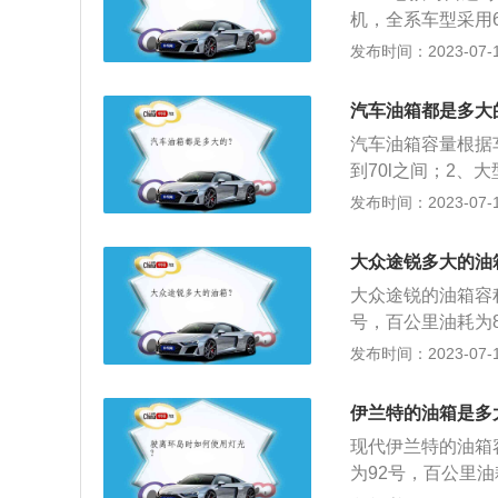
可能会超出标定的
机，全系车型采用6
界度的容积，而从
凯美瑞2021款油
发布时间：2023-07-17
内的油品在温度变
容积68.5升。
过程中把油加到油
家所标定的油箱容
汽车油箱都是多大
一定的空间，这个
汽车油箱容量根据
至于溢出油箱的安
到70l之间；2、大
油量比标定油箱容
车的承载汽油的能
发布时间：2023-07-17
盘右侧的汽油表，
越强。汽车油箱的
时候表示油量充足
按压油箱盖。汽车
大众途锐多大的油
为方形，使用不锈
大众途锐的油箱容
号，百公里油耗为8
驶过程中，需要随
发布时间：2023-07-17
的观察，如果没有
一般有5到6格，
伊兰特的油箱是多
发生。实际加油过
现代伊兰特的油箱
定的油箱容积是从
为92号，百公里油耗
空间，这个空间是