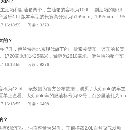
多大的？
为主油箱和副油箱两个，主油箱的容积为100L，副油箱的容积
日产途乐4.0L版本车型的长宽高分别为5165mm、1955mm、195
75mm。途乐新车的前脸和常见的日产那些家用车不同，大面积
 16:18:55
阅读：9370
的镀铬装饰条很容易联想到到北美比较流行的QX56，车身侧
出的腰线、平直的线条，途乐的C柱造型成为其的一大特色。
大的？
为47升，伊兰特是北京现代旗下的一款紧凑型车，该车的长宽
米、1720毫米和1425毫米，轴距为2610毫米。伊兰特的整个车
，但前脸重新设计后却很有攻击性，发动机罩上两条粗棱线向
 16:18:55
阅读：9276
的水箱格栅，带有强烈的前冲感。伊兰特的内饰线条比较简
搭配显得很清新，在中控台和车门内扶手上还搭配了亚光金属
很时尚。
箱容积为42.5L，该数据为官方公布数据，购买了大众polo的车主
单上查看。大众polo车的燃油标号为92号，百公里油耗为5.5
以跑的里程为772km。日常行驶过程中，需要随时注意油箱的
 16:18:55
阅读：6408
是通过车内的燃油表进行读数的观察，如果没有其他问题，油
反应到油表上。仪表的燃油表一般有5到6格，一般燃油表还剩
的？
油，以免开到半路没油的情况发生。实际加油过程中，油的量
6共有6款车型，油箱容量为64升。车辆搭载2.0L自然吸气发动