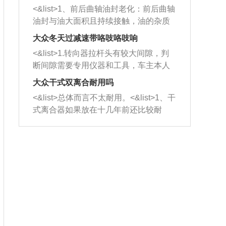
平底锅两耳，然后往左打半圈、一圈、
西取出来。但如果是因为积碳过多引起
<&list>1、前后曲轴油封老化：前后曲轴
一圈半的练习，往右同样也要打相同的
的堵塞，就需要将三元催化器泡在草酸
油封与油大面积且持续接触，油的杂质
圈数。 <&list>3、最后强调要反复练
中进行清洗。 <&list>3、也可以利用清
和发动机内持续温度变化使其密封效果
习，这样就可以形成肌肉记忆，在真实
大众冬天过减速带咯吱咯吱响
洗剂对堵塞的情况得到解决，将清洗剂
逐渐减弱，导致渗油或漏油。<&list>2、
驾驶车辆时，不需要记忆也能打好方
放在燃油箱中，与燃油混合后，车辆启
<&list>1.转向器拉杆头有较大间隙，判
活塞间隙过大：积碳会使活塞环与缸体
向。
动时，就可以和汽油一起进入到燃烧
断间隙需要专用仪器和工具，车主本人
的间隙扩大，导致机油流入燃烧室中，
室，最后形成废气排出，就可以让三元
无法制作，需要将车辆送到修理厂或4s
造成烧机油。<&list>3、机油粘度。使用
大众干式双离合耐用吗
催化器得到清洗，排气管堵塞的情况就
店；<&list>2.车辆半轴套管防尘罩破
机油粘度过小的话，同样会有烧机油现
<&list>总体而言不太耐用。<&list>1、干
能够得到解决。
裂，破裂后会出现漏油现象，使半轴磨
象，机油粘度过小具有很好的流动性，
式离合器如果放在十几年前还比较耐
损严重，磨损的半轴容易损坏，产生异
容易窜入到气缸内，参与燃烧。<&list>
用，但是由于现在的汽车发动机动力输
响；<&list>3.稳定器的转向胶套和球头
4、机油量。机油量过多，机油压力过
出越来越高，使得干式离合器散热不足
老化，一般是使用时间过长造成的。解
大，会将部分机油压入气缸内，也会出
的缺陷也逐渐暴露出来。<&list>2、由于
决方法是更换新的质量好的转向橡胶套
现烧机油。<&list>5、机油滤清器堵塞：
干式双离合的工作环境暴露在空气中，
和球头。
会导致进气不畅，使进气压力下降，形
而离合器的散热也是通离合器罩上面的
成负压，使机油在负压的情况下吸入燃
几个小孔来进行散热。但是在行驶过程
烧室引起烧机油。<&list>6、正时齿轮或
中变速箱需要换挡，就不得不使得离合
链条磨损：正时齿轮或链条的磨损会引
器频繁工作。<&list>3、长时间的低速行
起气阀和曲轴的正时不同步。由于轮齿
驶以及过于频繁的启停，导致离合器的