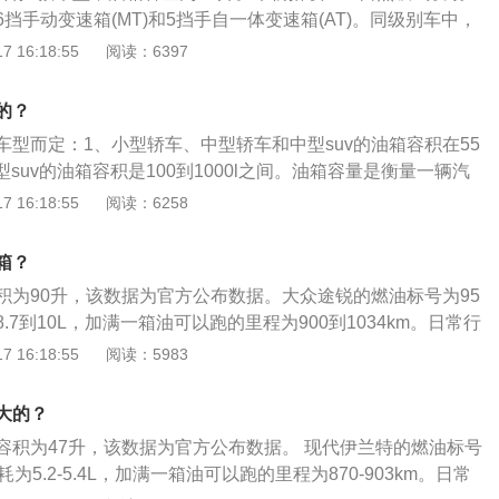
容积，这是由于汽车厂家所标定的油箱容积是从油箱底到安全
挡手动变速箱(MT)和5挡手自一体变速箱(AT)。同级别车中，
安全界度到油箱口还有一定的空间，这个空间是为了保证油箱
箱容积60升，雅阁2022款油箱容积为56升，帕萨特2022款油箱
 16:18:55
阅读：6397
高的情况下膨胀，而不至于溢出油箱的安全空间。如果在加油
实际加油过程中，油的量可能会超出标定的容积，这是由于汽车厂
箱口，就会产生实际加油量比标定油箱容积大的情况。
积是从油箱底到安全界度的容积，而从安全界度到油箱口还有
的？
空间是为了保证油箱内的油品在温度变高的情况下膨胀，而不
车型而定：1、小型轿车、中型轿车和中型suv的油箱容积在55
全空间。如果在加油过程中把油加到油箱口，就会产生实际加
型suv的油箱容积是100到1000l之间。油箱容量是衡量一辆汽
积大的情况。车主如果想了解油箱的剩余油量，可以观察油表
力，汽车的油箱积量越大，汽车的续航能力越长，汽车的动力
 16:18:55
阅读：6258
上面标注着E、F，指针靠近E的时就表示快没油了，接近F的
打开方式有：1、使用钥匙；2、按下车内油箱按钮；3、直接
。
油箱盖是用来储备汽油箱子的盖子，有良好的密封性，其形状
箱？
钢制成。
积为90升，该数据为官方公布数据。大众途锐的燃油标号为95
.7到10L，加满一箱油可以跑的里程为900到1034km。日常行
时注意油箱的剩余油量。一般都是通过车内的燃油表进行读数
 16:18:55
阅读：5983
其他问题，油量的数值会真实的反应到油表上。仪表的燃油表
一般燃油表还剩2格的时候就要加油，以免开到半路没油的情况
大的？
程中，油的量可能会超出标定的容积，这是由于汽车厂家所标
容积为47升，该数据为官方公布数据。 现代伊兰特的燃油标号
油箱底到安全界度的容积，而从安全界度到油箱口还有一定的
为5.2-5.4L，加满一箱油可以跑的里程为870-903km。日常
为了保证油箱内的油品在温度变高的情况下膨胀，而不至于溢