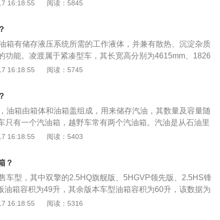
随时注意油箱的剩余油量。一般都是通过车内的燃油表进行读
 16:18:55
阅读：5845
。如果在加油过程中把油加到油箱口，就会产生实际加油量比
有其他问题，油量的数值会真实的反应到油表上。仪表的燃油
情况。
，一般燃油表还剩2格的时候就要加油，以免开到半路没油的情
？
过程中，油的量可能会超出标定的容积，这是由于汽车厂家所
，油箱有储存液压系统所需的工作液体，并兼有散热、沉淀杂质
从油箱底到安全界度的容积，而从安全界度到油箱口还有一定
功能。凌渡属于紧凑型车，其长宽高分别为4615mm、1826
是为了保证油箱内的油品在温度变高的情况下膨胀，而不至于
轴距为2656mm，油箱容积为51l，行李箱容积为480l，整备质
 16:18:55
阅读：5745
间。如果在加油过程中把油加到油箱口，就会产生实际加油量
力方面，凌渡搭载了1.4t涡轮增压发动机，最大马力是131ps，
的情况。
，最大扭矩是225nm，与其匹配的是7挡双离合变速箱。
？
的，油箱由箱体和油箱盖组成，用来储存汽油，其数量及容量随
车只有一个汽油箱，越野车常有两个汽油箱。汽油是从石油里
出来的具有挥发性、可燃性的烃类混合物液体，可用作燃料。
 16:18:55
阅读：5403
下的合资A加级三厢轿车品牌，其前身为德国大众汽车旗下第
为“德系高性能轿车”。以2021款速腾为例，其为年度改款，
箱？
、8.0英寸彩色液晶仪表等功能。
售车型，其中双擎的2.5HQ旗舰版、5HGVP领先版、2.5HS锋
华版油箱容积为49升，其余版本车型油箱容积为60升，该数据为
瑞的燃油标号都为92号，其中双擎的2.5HQ旗舰版、5HGVP
 16:18:55
阅读：5316
锋尚版和2.5HG豪华版的百公里油耗为4.1L，加满一箱油可以跑