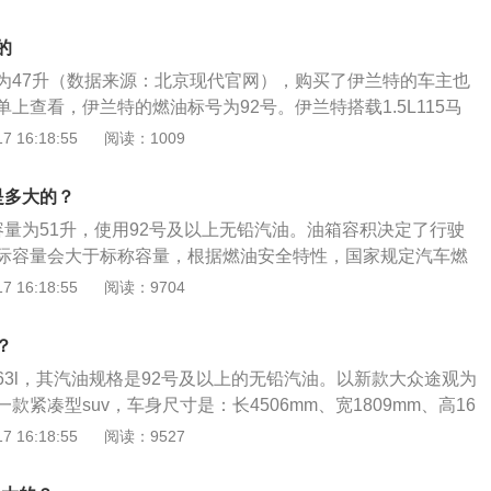
产途乐是日产推出的一款大型SUV，也是日产汽车售价最高的
导致火灾，甚至更严重的事故。2、当仪表盘显示汽油不足时
的长宽高尺寸分别为5165乘1995乘1955MM，汽车的轴距为3
防在行驶过程中抛锚。3、加油过程中，最好不要有人员停留
的
，日产途乐的采用的是非承载式车身结构，汽车的前、后悬架均为
冷的冬季，衣服等物品都容易产生静电，在拿起加油枪之前应
为47升（数据来源：北京现代官网），购买了伊兰特的车主也
途乐一共使用了两款发动机，一款是4.0L自然吸气V6发动机，
5、掌握加油枪的正确操作方法，如果不会，请工作人员帮忙
上查看，伊兰特的燃油标号为92号。伊兰特搭载1.5L115马
吸气V8发动机。4.0L自然吸气V6发动机拥有279马力和394牛
油箱盖的时候，应当确认油箱盖关紧，以防汽油泄露，不仅会
VT变速箱，前置前驱，前悬架为麦弗逊式独立悬挂，后悬架为
 16:18:55
阅读：1009
款发动机的最大功率转速为5600转每分钟，最大扭矩转速为40
可能造成安全事故。
架。日常行驶过程中，需要随时注意油箱的剩余油量。一般都
款发动机搭载了缸内直喷技术，并且使用了铝合金缸盖缸体。与
表进行读数的观察，如果没有其他问题，油量的数值会真实的
7AT变速箱。5.6L自然吸气V8发动机拥有398马力和555牛米
是多大的？
表的燃油表一般有5到6格，一般燃油表还剩2格的时候就要加
动机的最大功率转速为5800转每分钟，最大扭矩转速为4000
容量为51升，使用92号及以上无铅汽油。油箱容积决定了行驶
没油的情况发生。
动机搭载了缸内直喷技术，并且使用了铝合金缸盖缸体。与这
际容量会大于标称容量，根据燃油安全特性，国家规定汽车燃
是7AT变速箱。
定容量的95%，所以加满油时可比标称容量多10%油量。加油
 16:18:55
阅读：9704
，原因如下：浪费：为了防止汽油体积膨胀涨破油箱，油箱设
一个通气孔。如果油加得太满，汽油就会从通气孔中溢出。通
？
箱汽油加得太满，就会导致通气孔堵塞，反而会造成供油不
63l，其汽油规格是92号及以上的无铅汽油。以新款大众途观为
的情况。对碳罐构成危害：碳罐用来吸附汽油蒸汽，一是防止
款紧凑型suv，车身尺寸是：长4506mm、宽1809mm、高16
污染环境；二是为了节能，重新利用这些挥发的汽油。汽油太
84mm，车身重量为1600kg。动力上：新款大众途观搭载了1.8
 16:18:55
阅读：9527
入碳罐中，直接损坏碳罐。
发动机，最大马力是160ps，最大扭矩是250nm，最大功率是1
的是6挡手自一体变速箱。