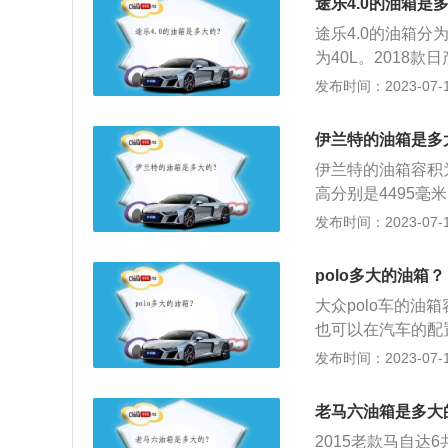
途乐4.0的油箱是
途乐4.0的油箱分
为40L。2018款
5mm，轴距为30
发布时间：2023-07-17
的蜂窝格栅和粗壮
面的线条略向外鼓
伊兰特的油箱是多
伊兰特的油箱容积
高分别是4495毫
身看起来温和秀气
发布时间：2023-07-17
前延伸至小而突出
洁，米色系的色彩
polo多大的油箱？
质感的饰板，显得
大众polo车的油
也可以在汽车的配置
L，加满一箱油可
发布时间：2023-07-17
剩余油量。一般都
量的数值会真实地
老马六油箱是多大
2格的时候就要加
2015老款马自达