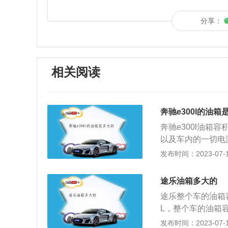
分享：
相关阅读
奔驰e300l的油箱
奔驰e300l油箱
以及车内的一切电
事故。（数据来源于
发布时间：2023-07-17
常标号越高，价格
烧抗爆震的一种指
途乐油箱多大的
燃烧时，气缸产生
途乐整个车的油箱
甚至可能会引发汽
L，整个车的油箱
强，但是具体选择
的主油箱燃油量过
发布时间：2023-07-17
注意事项：1、加