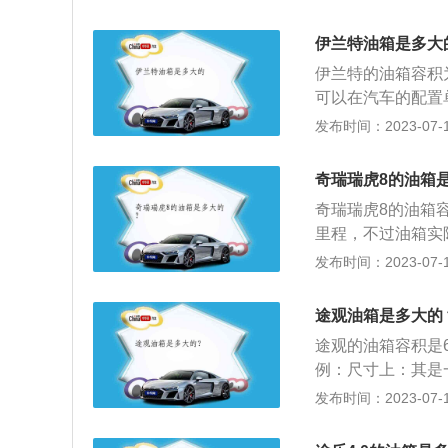
导入主油箱中。日
与汽油相互作用，
一款SUV，这款车
应当及时添加，以
伊兰特油箱是多大
075MM，此外
在车上。4、在寒
伊兰特的油箱容积
双叉臂独立悬架。
当首先去除静电。
可以在汽车的配置单
另一款是5.6升自然
指导。6、在关闭
力发动机，匹配C
发布时间：2023-07-17
米的最大扭矩，这
损害车漆，甚至有
扭力梁式非独立悬
00转每分钟。这
是通过车内的燃油
这款发动机匹配的是
奇瑞瑞虎8的油箱
反应到油表上。仪
的最大扭矩，这款发
奇瑞瑞虎8的油箱
油，以免开到半路
转每分钟。这款发
里程，不过油箱实
款发动机匹配的也
油箱标称容量是额
发布时间：2023-07-17
的时候不宜加太满
计时通常都会留有
途观油箱是多大的
气孔堵塞：如果油
途观的油箱容积是
畅，甚至供不上油
例：尺寸上：其是一
汽油挥发到空气中
85mm，轴距为26
发布时间：2023-07-17
满，就会溢出来进
t直吸4缸涡轮增压
18kw，与其匹配