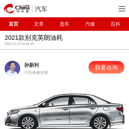
汽车
首页
文章
选车
汽修
百科
2021款别克英朗油耗
2020-12-27 02:02:44
孙新利
我要咨询
汽车维修技师