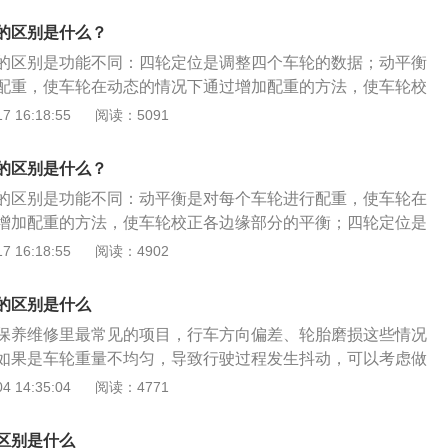
要高一些。四轮定位建议车主不要轻易做，需要设备精细度和
的区别是什么？
的区别是功能不同：四轮定位是调整四个车轮的数据；动平衡
配重，使车轮在动态的情况下通过增加配重的方法，使车轮校
衡。汽车出厂时，车轮、转向机构、前后轴都有固定的位置以
 16:18:55
阅读：5091
行驶里程的累积以及轮胎磨损，这些固定的数据将会被改变，
会导致很大的行车风险。四轮定位就是通过调整四轮参数，确
的区别是什么？
行驶性能。
的区别是功能不同：动平衡是对每个车轮进行配重，使车轮在
增加配重的方法，使车轮校正各边缘部分的平衡；四轮定位是
据。汽车出厂时，车轮、转向机构、前后轴都有固定的位置以
 16:18:55
阅读：4902
行驶里程的累积以及轮胎磨损，这些固定的数据将会被改变，
会导致很大的行车风险。四轮定位就是通过调整四轮参数，确
的区别是什么
行驶性能。
保养维修里最常见的项目，行车方向偏差、轮胎磨损这些情况
如果是车轮重量不均匀，导致行驶过程发生抖动，可以考虑做
的问题不同。车主在平时用车养车时，最常见的项目是四轮定
 14:35:04
阅读：4771
全、稳定。当发现轮胎磨损、方向偏或发生事故导致悬架底盘
变化时，这些情况都可以直接做一个四轮定位，轮胎会由师傅
区别是什么