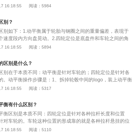
车轮的数据。扩展内容：汽车出厂时，车轮、转向机构、前后
 16:18:55
阅读：5984
主要是调节前后束、轮胎正外倾角和主销内倾主销后倾，非独
以及角度，但是随着行驶里程的累积以及轮胎磨损，这些固定
动轮的参数。
，即使微小的改变也会导致很大的行车风险。2、四轮定位就
区别？
数，确保车辆具有良好的行驶性能。
区别如下：1.动平衡属于轮胎与钢圈之间的重量偏差，表现于
个速度段内方向盘晃动。2.四轮定位是底盘件和车轮之间的角
件问题，效果有：吃胎、跑偏、方向盘不正等。扩展如下：1.
 16:18:55
阅读：5894
四轮定位使汽车保持稳定的直线行驶和转向轻便，减少汽车在
机件的磨损。2.动平衡的作用：动平衡可以确保轮胎平顺行
的区别是什么？
车辆高速平稳安全的行驶。
区别在于本质不同：动平衡是针对车轮的；四轮定位是针对各
的。动平衡操作步骤是：1、拆掉轮毂中间的logo，装上动平衡
入数据；2、测量轮辋宽度，并输入数据；3、根据电脑计算得
 16:18:55
阅读：5317
内外两侧添加适宜的动平衡块，再次检测达到标准时即可。四
：1、连接电源开机；2、车轮挂标靶，标靶面向相机方向；
平衡有什么区别？
进入测量程序；4、打开相机确认标靶前后是否正确，如不正确
平衡区别是本质不同：四轮定位是针对各种拉杆长度和位置
击测量，按提示操作得出测量数据；6、将总前速车辆数据调至
针对车轮的。车轮这种位置的形成靠的就是各种拉杆悬挂的位
。
位数值就是调整拉杆或者悬挂等部件的位置。凡是拆装过轮
 16:18:55
阅读：5110
轮毂上拆下来，一定要做平衡，比如补胎和更换新轮胎等，动