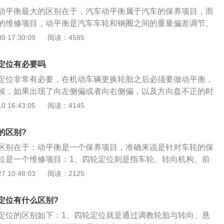
轮定位通过修正调整轮胎的转向、角度等方式，从而调正车辆
动平衡最大的区别在于，汽车动平衡属于汽车的保养项目，而
衡经常会和四轮定位同时提及，动平衡主要是针对轮胎内圆重
的维修项目，动平衡是汽车车轮和钢圈之间的重量偏差调节。
修正，重量有所差别是每一辆车都会有的情况，因为在生产过
的四轮为依据，通过调整确保汽车具有良好的行驶能力和一定
 17:30:09
阅读：4585
免，所以后期可以通过动平衡来修正。
转向轮胎转向结合前轴三者之间具有一定的相对位置，这种位
定位。前轮定位和后轮定位统称为四轮定位，通过采用4轮定
定位有必要吗
行驶安全，减少汽车车轮的磨损，可以保持汽车保持直线的行
定位非常有必要，在机动车辆更换轮胎之后必须要做动平衡，
油经济性。当汽车驾驶感觉车辆颠簸摇摆的现象出现时，需要
候，如果出现了向左侧偏或者向右侧偏，以及方向盘不正的时
如果偏差太多需要及时维修。
。机动车的轮胎动平衡车，车辆的四轮定位都是很有必要要做
 16:43:05
阅读：4145
衡是用来校正车轮的，可以让车辆的轮胎一直处于童心运动，
的，机动车的四轮定位是汽车可以调整角度和相对位置，汽车
的区别?
数之后，会对轮胎造成磨损，影响原本的角度和位置，所以也
区别在于：动平衡是一个保养项目，准确来说是针对车轮的保
位是一个维修项目：1、四轮定位则是指车轮、转向机构、前
一定的相对位置，这种相对位置的安装称为四轮定位。我们通
 10:48:03
阅读：2125
，就是通过调整四轮定位参数，以确保车辆具有良好的直线行
利性，并减少轮胎磨损；2、动平衡是当你在行车过程中发现
定位有什么区别?
向盘抖动并伴随车轮出现某种有节奏异响时，就有可能是车轮
定位的区别如下：1、四轮定位就是通过调教轮胎与转向、悬
其是当更换轮胎、轮毂或是补过轮胎、车轮受过大的撞击后，