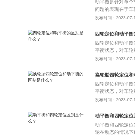
行驶，会对轴承和
动平衡是针对单个
的直线行驶和转向
时，轮胎也可能因
问题的表现在于车
有前轮定位和后轮
为车轮的在圆周的
发布时间：2023-07-17
轮外倾角和前轮前
导致圆周向的振动
定位是通过调教轮
圆周方向的重量分
四轮定位和动平衡
结合。所以你的爱
症状主要是车辆跑
四轮定位和动平衡
轮定位的情况：一
化、错位，或者悬
平衡状态，对车轮
换、维修过悬挂、
偏差。从而造成以
调整以确保车辆良
发布时间：2023-07-17
碰撞造成底盘及悬
能让车辆恢复正常
的更多介绍：1、
在前面“需要做动
部分的质量分布不
过度磨损，四轮定
换轮胎四轮定位和
旋转起来后，就会
顺手，油耗增加，
四轮定位和动平衡
的现象。为了避免
平衡状态，对车轮
法，校正车轮各边
调整以确保车辆良
发布时间：2023-07-17
定位：四轮定位是
的更多介绍：1、
立悬挂只需调节驱
部分的质量分布不
动平衡和四轮定位
旋转起来后，就会
动平衡和四轮定位
的现象。为了避免
轮在动态的情况下
法，校正车轮各边