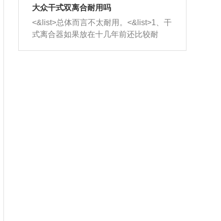
室，最后形成废气排出，就可以让三元
无法制作，需要将车辆送到修理厂或4s
造成烧机油。<&list>3、机油粘度。使用
大众干式双离合耐用吗
催化器得到清洗，排气管堵塞的情况就
店；<&list>2.车辆半轴套管防尘罩破
机油粘度过小的话，同样会有烧机油现
<&list>总体而言不太耐用。<&list>1、干
能够得到解决。
裂，破裂后会出现漏油现象，使半轴磨
象，机油粘度过小具有很好的流动性，
式离合器如果放在十几年前还比较耐
损严重，磨损的半轴容易损坏，产生异
容易窜入到气缸内，参与燃烧。<&list>
用，但是由于现在的汽车发动机动力输
响；<&list>3.稳定器的转向胶套和球头
4、机油量。机油量过多，机油压力过
出越来越高，使得干式离合器散热不足
老化，一般是使用时间过长造成的。解
大，会将部分机油压入气缸内，也会出
的缺陷也逐渐暴露出来。<&list>2、由于
决方法是更换新的质量好的转向橡胶套
现烧机油。<&list>5、机油滤清器堵塞：
干式双离合的工作环境暴露在空气中，
和球头。
会导致进气不畅，使进气压力下降，形
而离合器的散热也是通离合器罩上面的
成负压，使机油在负压的情况下吸入燃
几个小孔来进行散热。但是在行驶过程
烧室引起烧机油。<&list>6、正时齿轮或
中变速箱需要换挡，就不得不使得离合
链条磨损：正时齿轮或链条的磨损会引
器频繁工作。<&list>3、长时间的低速行
起气阀和曲轴的正时不同步。由于轮齿
驶以及过于频繁的启停，导致离合器的
或链条磨损产生的过量侧隙，使得发动
温度不断升高，而低速行驶时空气流动
机的调节无法实现：前一圈的正时和下
效率不高，无法将离合器中的热量有效
一圈可能就不一样。当气阀和活塞的运
的带走，导致离合器内部的温度不断升
动不同步时，会造成过大的机油消耗。
高，加速离合器的磨损。
解决方法：更换正时齿轮或链条。<&list
>7、内垫圈、进风口破裂：新的发动机
设计中，经常采用各种由金属和其他材