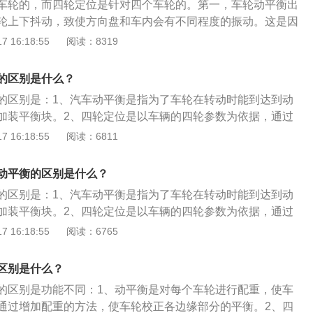
悬架造成伤害，缩短机械结构寿命。同时车轮失衡比较严重
车轮的，而四轮定位是针对四个车轮的。第一，车轮动平衡出
轻便，并减少汽车在行驶中轮胎和转向机件的磨损。
为不正常的横向摆动产生偏磨现象，影响轮胎寿命。四轮定位
轮上下抖动，致使方向盘和车内会有不同程度的振动。这是因
定位两个项目，而前轮定位包括主销后倾角、主销内倾角、前
各方向上的重量分布不一致，高速转动时会放大这种不平衡，
 16:18:55
阅读：8319
束四个内容。后轮定位包括车轮外倾角和逐个后轮前束。四轮
。而车轮动平衡的工作就是：通过向轮圈内侧加铅块配重，让
胎与转向、悬挂等各部件的几何角度，保证轮胎与地面的紧密
布一致。这样振动的症状就消除了。第二，四轮定位出问题的
的区别是什么？
车没有任何问题，那么是没有必要去做四轮定位的。需要做四
偏或轮胎偏磨，这是由于车龄过长容易让悬架连接处出现老
的区别是：1、汽车动平衡是指为了车轮在转动时能到达到动
般情况下，车辆在行驶过程中出现跑偏、转向精度变差，更
架受到严重冲击后，就会导致车轮定位参数与原厂参数出现了
加装平衡块。2、四轮定位是以车辆的四轮参数为依据，通过
转向等系统，出现严重的轮胎吃胎（偏磨）的现象，车辆发生
上后果。此时，去4S店或修理厂进行四轮定位调整后，一般就
好的行驶性能并具备一定的可靠性。以下是四轮定位和动平衡
 16:18:55
阅读：6811
架的损伤便需要做四轮定位。不做四轮定位的后果：很明显，
。动平衡和四轮定位区别，你知道了吗？
动平衡：汽车的车轮是由轮胎、轮毂组成的一个整体，由于各
四轮平衡的情况”提到，总的来说，不做四轮定位，会造成轮胎
可能非常均匀，加上轮胎和轮毂也不是绝对的圆，当车轮高速
位参数不准确会造成轮胎偏磨增加爆胎的风险。车辆开起来不
动平衡的区别是什么？
产生偏摆或是跳动，驾驶者就会感觉到车轮抖动、方向盘震动
方向跑偏。
的区别是：1、汽车动平衡是指为了车轮在转动时能到达到动
和消除这种现象，就要使车轮在动态情况下通过增加配重的方
加装平衡块。2、四轮定位是以车辆的四轮参数为依据，通过
缘部分的平衡，这个校正的过程就是所说的动平衡。2、四轮
好的行驶性能并具备一定的可靠性。以下是四轮定位和动平衡
 16:18:55
阅读：6765
主要是调节前后束、轮胎正外倾角和主销内倾主销后倾，非独
动平衡：汽车的车轮是由轮胎、轮毂组成的一个整体，由于各
动轮的参数。
可能非常均匀，加上轮胎和轮毂也不是绝对的圆，当车轮高速
区别是什么？
产生偏摆或是跳动，驾驶者就会感觉到车轮抖动、方向盘震动
的区别是功能不同：1、动平衡是对每个车轮进行配重，使车
和消除这种现象，就要使车轮在动态情况下通过增加配重的方
通过增加配重的方法，使车轮校正各边缘部分的平衡。2、四
缘部分的平衡，这个校正的过程就是所说的动平衡。2、四轮