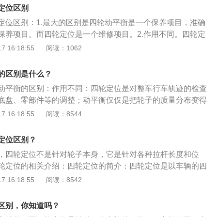
轮定位包括车轮外倾角和逐个后轮前束。前轮定位和后轮定位
平衡。如果补胎点没有轮胎平衡仪，补轮胎需要就近找专业修
定位区别
位，也就是常说的四轮定位。动平衡是指车辆在运行的过程中
平衡。3、轮辋损伤。撞到车轮可能导致轮辋失圆，必须做轮
定位区别：1.最大的区别是四轮动平衡是一个保养项目，准确
加平衡块是因为每一条轮胎在制造的时候整体各部分的质量分
是否需要更换。4、加装胎压检测。胎压监测一般是要在气门
保养项目。而四轮定位是一个维修项目。2.作用不同。四轮定
一个胎压传感器，也会破坏轮胎原来的平衡，需要重新做轮胎
迹的检查修正，包括悬挂、底盘、零部件等的调整；四轮动平
 16:18:55
阅读：1062
情况要做四轮定位：1、车辆出现跑偏。我们都知道方向盘有自
质量分布变得均衡一点，让其转起来更圆。3.功能不同。四轮
实这就归功于准确的四轮定位。如果某一天你发现车子会不由
车轮的数据；四轮动平衡负责对每个车轮进行配重。4.定义不
的区别是什么？
跑偏，要不停地摆正方向盘才能保持直线行驶，这时就需要去
主销后倾角、主销内倾角、前轮外倾角和前轮前束四个内容，
。2、轮胎偏磨严重。平时开车时我们不会仔细检查轮胎，但
动平衡的区别：作用不同：四轮定位是对整车行车轨迹的检查
外倾角和逐个后轮前束。前轮定位和后轮定位总起来说叫车轮
里或1年时认真检查一下轮胎胎况，看是否有偏磨现象，如果发
底盘、零部件等的调整；动平衡仅仅是把轮子的质量分布变得
的四轮定位。四轮动平衡是指车辆在运行的过程中车轮之间的
现象时，就需要做四轮定位了。3、车辆出现事后。车子被撞
起来更圆。作用不同：四轮定位负责调整四个车轮的数据；动
 16:18:55
阅读：8544
因为每一条轮胎在制造的时候整体各部分的质量分布不可能均
，也需要重新进行四轮参数的调整。另外，驾驶过程中方向盘
轮进行配重。定义不同：前轮定位包括主销后倾角、主销内倾
平衡的情况：如果车主驾驶中遇到方向盘抖动的情况，可以优
也可能是四轮定位参数不准造成的。
前轮前束四个内容，后轮定位包括车轮外倾角和逐个后轮前
虽然方向盘抖动有可能是其他因素造成，但是建议车主遇到方
定位区别？
轮定位总起来说叫车轮定位，也就是常说的四轮定位。动平衡
轮动平衡，这个原因引起的概率比较高，并且价格不贵，也就
，四轮定位不是针对轮子本身，它是针对各种拉杆长度和位
过程中车轮之间的平衡，加平衡块是因为每一条轮胎在制造的
在更换轮胎、轮毂或是补过轮胎后、车轮受过大的撞击、由于
轮定位的相关介绍：四轮定位的简介：四轮定位是以车辆的四
质量分布不可能均匀。
失等都应该对车轮做动平衡。不做四轮动平衡的后果：1.出现
过调整以确保车辆良好的行驶性能并具备一定的可靠性。四轮
 16:18:55
阅读：8542
，那肯定对驾驶体验不爽，因为在车速越快的时候，方向盘抖
定位包括主销后倾角、主销内倾角、前轮外倾角和前轮前束四
时车内还有共振感。2.车轮不平衡对于车辆本身也会有损伤。
包括车轮外倾角和逐个后轮前束。这样前轮定位和后轮定位总
区别，你知道吗？
的车辆（一般来说失衡的重量超过50g就算比较严重了）长期
，也就是常说的四轮定位。车轮定位的作用是使汽车保持稳定