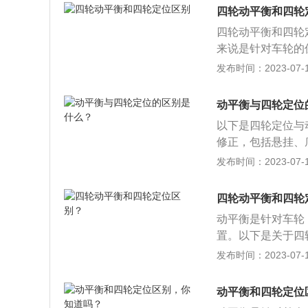
前束四个内容，后
衡，需要重新做动
四轮动平衡和四轮
总起来说叫车轮定
理店做一下轮胎动
四轮动平衡和四轮
车轮之间的平衡，
胎动平衡判断轮辋
来说是针对车轮的
布不可能均匀。
嘴或轮胎内部加装
位是对整车行车轨
发布时间：2023-07-17
动平衡。以下3种
衡仅仅是把轮子的
动回正的功能，其
定位负责调整四个
动平衡与四轮定位
自主地向左或向右
同。前轮定位包括
做一下四轮定位了
以下是四轮定位与
后轮定位包括车轮
我们建议每2万公
修正，包括悬挂、
定位，也就是常说
现我们常说的吃胎
均衡一点，让其转
发布时间：2023-07-17
平衡，加平衡块是
后，如果伤及悬架
平衡负责对每个车
匀。需要做动四轮
发飘、发抖或过重
角、前轮外倾角和
先考虑做动平衡，
四轮动平衡和四轮
束。前轮定位和后
向盘抖动先检查车
动平衡是针对车轮
是指车辆在运行的
几十块钱。此外，
置。以下是关于四
时候整体各部分的
颠簸导致平衡块丢
轮参数为依据，通
发布时间：2023-07-17
方向盘抖动的情况
定位的作用：前轮
动就越明显，严重
个内容。后轮定位
动平衡和四轮定位
车轮失衡比较严重
起来说叫车轮定位