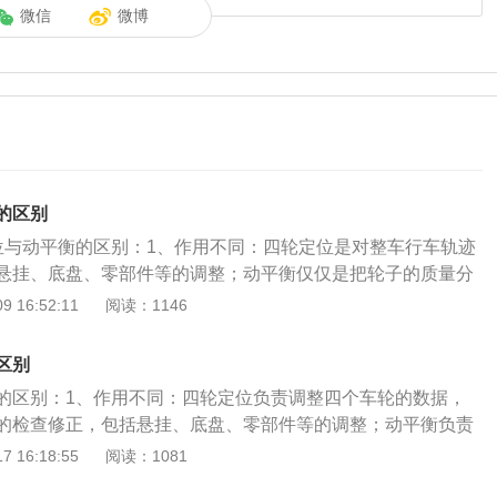
微信
微博
的区别
位与动平衡的区别：1、作用不同：四轮定位是对整车行车轨迹
悬挂、底盘、零部件等的调整；动平衡仅仅是把轮子的质量分
让其转起来更圆。2、功能不同：四轮定位负责调整四个车轮
 16:52:11
阅读：1146
责对每个车轮进行配重。3、定义不同：前轮定位包括主销后
、前轮外倾角和前轮前束四个内容，后轮定位包括车轮外倾角
区别
前轮定位和后轮定位总起来说叫车轮定位，也就是常说的四轮
的区别：1、作用不同：四轮定位负责调整四个车轮的数据，
车辆在运行的过程中车轮之间的平衡，加平衡块是因为每一条
的检查修正，包括悬挂、底盘、零部件等的调整；动平衡负责
整体各部分的质量分布不可能均匀。以下4种情况要做动平
重，仅仅是把轮子的质量分布变得均衡一点，让其转起来更
 16:18:55
阅读：1081
胎后。一定要把轮辋上面原来的平衡块全部去掉，重新做轮胎
：前轮定位包括主销后倾角、主销内倾角、前轮外倾角和前轮
后。补胎会给轮胎打上补丁或蘑菇钉，导致轮胎失去原来的平