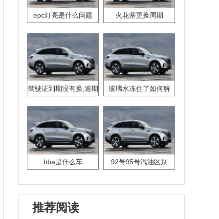
epc灯亮是什么问题
火花塞更换周期
驾驶证到期没有换,逾期
玻璃水冻住了如何解
怎么办??
决？
bba是什么车
92号95号汽油区别
推荐阅读