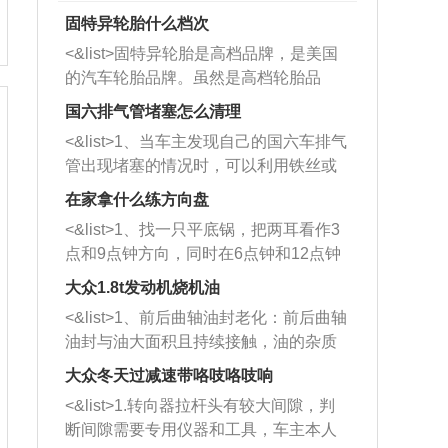
固特异轮胎什么档次
<&list>固特异轮胎是高档品牌，是美国
的汽车轮胎品牌。虽然是高档轮胎品
牌，但是中高低端的轮胎都有生产，这
国六排气管堵塞怎么清理
也是为了更好的开拓市场。
<&list>1、当车主发现自己的国六车排气
管出现堵塞的情况时，可以利用铁丝或
者是细棍，直接将杂物给取出来，如果
在家拿什么练方向盘
堵塞情况比较严重，也可以采取应急措
<&list>1、找一只平底锅，把两耳看作3
施。 <&list>2、直接利用木棍将所有的
点和9点钟方向，同时在6点钟和12点钟
杂物推到排气管里面的位置处，然后将
方向做一个标记。 <&list>2、双手握住
三元催化器拆解开，就可以将堵塞的东
大众1.8t发动机烧机油
平底锅两耳，然后往左打半圈、一圈、
西取出来。但如果是因为积碳过多引起
<&list>1、前后曲轴油封老化：前后曲轴
一圈半的练习，往右同样也要打相同的
的堵塞，就需要将三元催化器泡在草酸
油封与油大面积且持续接触，油的杂质
圈数。 <&list>3、最后强调要反复练
中进行清洗。 <&list>3、也可以利用清
和发动机内持续温度变化使其密封效果
习，这样就可以形成肌肉记忆，在真实
大众冬天过减速带咯吱咯吱响
洗剂对堵塞的情况得到解决，将清洗剂
逐渐减弱，导致渗油或漏油。<&list>2、
驾驶车辆时，不需要记忆也能打好方
放在燃油箱中，与燃油混合后，车辆启
<&list>1.转向器拉杆头有较大间隙，判
活塞间隙过大：积碳会使活塞环与缸体
向。
动时，就可以和汽油一起进入到燃烧
断间隙需要专用仪器和工具，车主本人
的间隙扩大，导致机油流入燃烧室中，