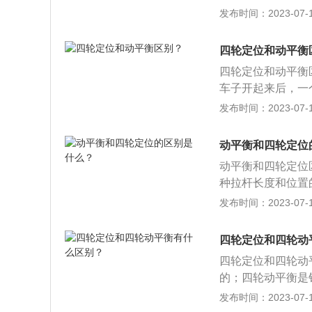
轮定位是调整四个
发布时间：2023-07-17
定位：四轮定位是
轴都有固定的位置
立悬挂只需调节驱
的数据将会被改变
四轮定位和动平衡
是通过调整四轮参
四轮定位和动平衡
车子开起来后，一
度偏差，源于底盘
发布时间：2023-07-17
四轮定位的作用：
行驶中轮胎和转向
动平衡和四轮定位
驶，避免抖动，使
动平衡和四轮定位
种拉杆长度和位置
仪进行测量，并输
发布时间：2023-07-17
出的数据，在轮辋
轮定位操作步骤是
四轮定位和四轮动
3、电脑页面点击
四轮定位和四轮动
调整标靶；5、点
的；四轮动平衡是
绿色标准范围即可
置所决定，调整定
发布时间：2023-07-17
胎，就是把轮胎从