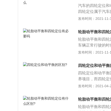
进行参数调整。四
汽车的四轮定位和
行驶方向。而动平
四轮定位属于汽车
量的不均匀而进行
四轮定位是以车辆
发布时间：2021-11-30
程里偏差是很难避
的可靠性，汽车的
置就叫做转向车轮
轮胎动平衡和四轮
位可以增加汽车的
轮胎动平衡和四轮
驶，提高汽车的燃
车辆正常行驶的时
检查车轮定位置，
候需要做四轮定位
发布时间：2021-11-10
的，机动车的动平
所以是很有必要做
四轮定位和动平衡
的在行驶一段公里
四轮定位和动平衡
是需要做的。
养项目，而四轮定
后车轴的安装具有
发布时间：2021-04-27
常所说的四轮定位
驶稳定性、转向便
轮胎动平衡和四轮
车辆高速行驶时方
轮胎动平衡和四轮
该做动平衡了，尤