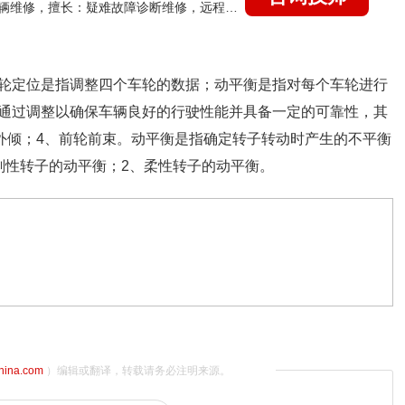
国家认证的汽车维修技师，15年德美日等各系车辆维修，擅长：疑难故障诊断维修，远程维修技术指导
轮定位是指调整四个车轮的数据；动平衡是指对每个车轮进行
通过调整以确保车辆良好的行驶性能并具备一定的可靠性，其
轮外倾；4、前轮前束。动平衡是指确定转子转动时产生的不平衡
刚性转子的动平衡；2、柔性转子的动平衡。
china.com
）编辑或翻译，转载请务必注明来源。