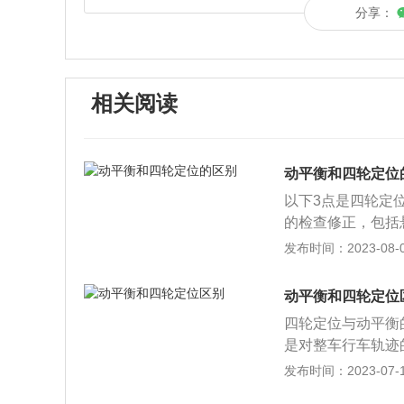
分享：
相关阅读
动平衡和四轮定位
以下3点是四轮定
的检查修正，包括
布变得均衡一点，
发布时间：2023-08-09
的数据；动平衡负
倾角、主销内倾角
动平衡和四轮定位
和逐个后轮前束。
四轮定位与动平衡
定位。动平衡是指
是对整车行车轨迹
轮胎在制造的时候
对每个车轮进行配
发布时间：2023-07-17
衡：1、更换新轮
圆。2、定义不同
动平衡。2、补胎