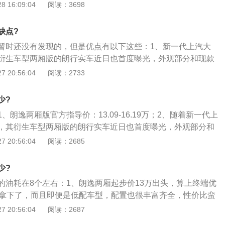
款开口更大的中网，横向的格栅也是大众一贯的作风，而大灯
 16:09:04
阅读：3698
率转速为5000转每分钟，最大扭矩转速为2000到3500转每
也是又回到了老普桑时代的设计风格；3、前脸整体造型和现
搭载了缸内直喷技术，并且使用了铝合金缸盖缸体。与这款发
上发生了变化，但是还是十分熟悉的感觉，中庸但不失大气。
离合变速箱。1.4升涡轮增压发动机有150马力和250牛米的最
缺点?
能在5000转每分钟时输出最大功率，能在1750到3000转每
暂时还没有发现的，但是优点有以下这些：1、新一代上汽大
矩。这款发动机搭载了缸内直喷技术，并且使用了铝合金缸盖
衍生车型两厢版的朗行实车近日也首度曝光，外观部分和现款
与三厢版保持高度一致；2、采用比现款开口更大的中网，横
 20:56:04
阅读：2733
一贯的作风，而大灯与中网贯通的造型也是又回到了老普桑时
、前脸整体造型和现款相比虽然在造型上发生了变化，但是还
少?
，中庸但不失大气。
、朗逸两厢版官方指导价：13.09-16.19万；2、随着新一代上
，其衍生车型两厢版的朗行实车近日也首度曝光，外观部分和
分会与三厢版保持高度一致，采用比现款开口更大的中网，横
 20:56:04
阅读：2685
一贯的作风，而大灯与中网贯通的造型也是又回到了老普桑时
脸整体造型和现款相比虽然在造型上发生了变化，但是还是十
少?
庸但不失大气；3、前脸部分与三厢版的新朗逸相比唯一不同
的油耗在8个左右：1、朗逸两厢起步价13万出头，算上终端优
式的黑色格栅部分，三厢版的中高配此位置的镀铬饰条是直线
够拿下了，而且即便是低配车型，配置也很丰富齐全，性价比蛮
版的朗逸此位置的镀铬装饰件则是类似于梯形的造型。而两厢
朗逸两厢是一款各方面表现都相当出色的两厢车型，外形时尚
 20:56:04
阅读：2687
低配一样，都是没有前雾灯的。高低配的大灯组内部结构也有
，车内相当宽敞，后备厢空间也很足；3、全新朗逸两厢搭载
内部是由三部分组成的矩阵式，而高配灯组内部是两部分构