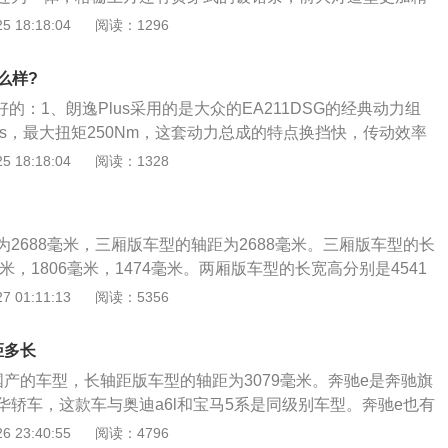
、底盘方面，悬挂结构前麦弗逊后扭力梁，始终没有给到多连
LED近光和远光灯，辅以LED光带式日间行车灯；2、朗逸Pl
 18:18:04
阅读：1296
速腾的饭碗。不过即使如此，它的调教水平还是不错的，滤震
\/1806\/1474mm，轴距为2688mm，相比现款车型分别增加了
了相当的路感，又有相当的支撑性，质感上佳，至少在同级别
mm，轴距则增加了78mm。车身颜色方面，新车会提供6种颜色。朗逸
水平。
么样?
朗，简洁的线条。尾灯与头灯一样采用了LED光源；3、内饰方
好的：1、朗逸Plus采用的是大众的EA211DSG的经典动力组
中控台上半部分多媒体屏幕内嵌在饰板中。内饰有三种配色，分别
ps，最大扭矩250Nm，这套动力总成的特点换挡快，传动效率
以及个性棕。仪表盘采用了机械+液晶屏的组合，同时新车还
；2、在DSG本身程序保护不能弹射的情况下，1.4T朗逸Plu
 18:18:04
阅读：1328
、电子手刹、皮质座椅、一键启动、双区自动空调、后排出风
到7.9秒，可以说是相当不错的成绩了；3、朗逸Plus采用7速
电接口等。
系统的特点是传动效率高，换挡快。缺点是低速顿挫。
2688毫米，三厢版车型的轴距为2688毫米。三厢版车型的长
毫米，1806毫米，1474毫米。两厢版车型的长宽高分别是4541
，1488毫米。新款朗逸一共使用了三款发动机，分别是1.2升涡
 01:11:13
阅读：5356
4升涡轮增压发动机，1.5升自然吸气发动机。1.5升自然吸气发
和145牛米的最大扭矩，这款发动机的最大功率转速为6000转
距多长
转速为3900转每分钟。这款发动机搭载了多点电喷技术，并且
国产的车型，长轴距版车型的轴距为3079毫米。奔驰e是奔驰旗
体。与这款发动机匹配的是5速手动变速箱或6at变速箱。1.2
华轿车，这款车与奥迪a6l和宝马5系是同级别车型。奔驰e也有
拥有116马力和200牛米的最大扭矩，这款发动机的最大功率转
标准轴距版车型是进口的。国产奔驰e一共使用了三款发动
 23:40:55
阅读：4796
钟，最大扭矩转速为2000到3500转每分钟。这款发动机搭载了