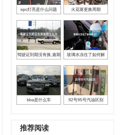
epc灯亮是什么问题
火花塞更换周期
驾驶证到期没有换,逾期
玻璃水冻住了如何解
怎么办??
决？
bba是什么车
92号95号汽油区别
推荐阅读