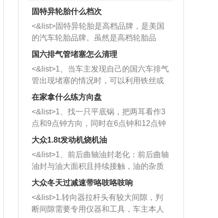
固特异轮胎什么档次
<&list>固特异轮胎是高档品牌，是美国
的汽车轮胎品牌。虽然是高档轮胎品
牌，但是中高低端的轮胎都有生产，这
国六排气管堵塞怎么清理
也是为了更好的开拓市场。
<&list>1、当车主发现自己的国六车排气
管出现堵塞的情况时，可以利用铁丝或
者是细棍，直接将杂物给取出来，如果
在家拿什么练方向盘
堵塞情况比较严重，也可以采取应急措
<&list>1、找一只平底锅，把两耳看作3
施。 <&list>2、直接利用木棍将所有的
点和9点钟方向，同时在6点钟和12点钟
杂物推到排气管里面的位置处，然后将
方向做一个标记。 <&list>2、双手握住
三元催化器拆解开，就可以将堵塞的东
大众1.8t发动机烧机油
平底锅两耳，然后往左打半圈、一圈、
西取出来。但如果是因为积碳过多引起
<&list>1、前后曲轴油封老化：前后曲轴
一圈半的练习，往右同样也要打相同的
的堵塞，就需要将三元催化器泡在草酸
油封与油大面积且持续接触，油的杂质
圈数。 <&list>3、最后强调要反复练
中进行清洗。 <&list>3、也可以利用清
和发动机内持续温度变化使其密封效果
习，这样就可以形成肌肉记忆，在真实
大众冬天过减速带咯吱咯吱响
洗剂对堵塞的情况得到解决，将清洗剂
逐渐减弱，导致渗油或漏油。<&list>2、
驾驶车辆时，不需要记忆也能打好方
放在燃油箱中，与燃油混合后，车辆启
<&list>1.转向器拉杆头有较大间隙，判
活塞间隙过大：积碳会使活塞环与缸体
向。
动时，就可以和汽油一起进入到燃烧
断间隙需要专用仪器和工具，车主本人
的间隙扩大，导致机油流入燃烧室中，