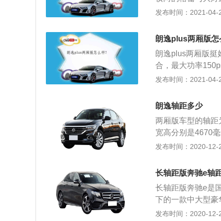
秒，澎湃十足；3
致，高配车型会采用
发布时间：2021-04-25
杆，可能是怕抢了
us的长宽高为4670
很有韧性，既保留
65\/41\/14
中是处于一个上等
朗逸plus两厢版怎
Plus尾部造型硬
朗逸plus两厢版挺
面，朗逸Plus
合，最大功率150
为炫酷黑、温馨米
高，扭矩平台来的早
发布时间：2021-04-25
将配备有自动驻车
s百公里加速可以跑
口、后排USB充
干式双离合，这套
朗逸轴距多少
两厢版车型的轴距为
宽高分别是4670
毫米，1806毫米
发布时间：2020-12-27
轮增压发动机，1.
动机拥有113马力
长轴距版奔驰e轴
每分钟，最大扭矩
长轴距版奔驰e是
使用了铝合金缸盖缸
下的一款中大型豪
升涡轮增压发动机
标准轴距版车型，
发布时间：2020-12-26
速为5000转每分