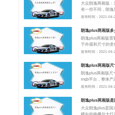
大众朗逸两厢版：
有一些不同，朗逸
像10来万的车，
发布时间：2021-04-27
来说更有运动感；
杂音。朗逸空间比
朗逸plus两厢版多
对可以满足家用了
朗逸plus两厢版
精准度很高，指哪
于外观和尺寸的变
的，舒适性很强。
于同价位同级别的
发布时间：2021-04-25
其他方面表现还可
得也有科技感，中
一个豪华配置的。
是打孔仿皮制，坐
朗逸plus两厢版
口太靠下了；3、
朗逸plus两厢版尺
者的排量分别为1.
mqb平台，整体产品
套：5MT变速箱、
计更加时尚，前脸
发布时间：2021-04-25
合出的油耗成绩保
少，棱线突出更有
新车可以去竞争A
需求；2、动力方面
到错位竞争的优势
朗逸plus两厢版是
米，变速箱配6速
举两得。
大众朗逸plus是国
然如果有更高的追求可
横向的格栅与大灯