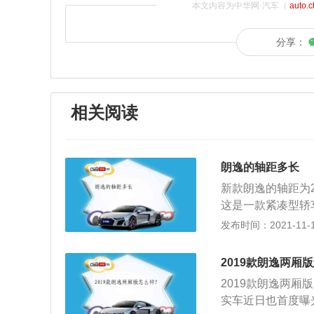
本文内容为中华网·汽车（
auto.
分享：
相关阅读
朗逸的轴距多长
新款朗逸的轴距为2
这是一款紧凑型轿
和口碑是非常好的
发布时间：2021-11-10
动机，分别是1.2
机。1.5升自然吸
2019款朗逸两厢
0转每分钟时输出
2019款朗逸两
载了多点电喷技术
实车近日也首度曝
动变速箱或6at变