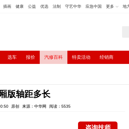
插画
健康
公益
优选
法制
守艺中华
应急中国
更多
地
选车
报价
汽修百科
特卖活动
经销商
厢版轴距多长
0:50
原创
来源：中华网
阅读：5535
咨询技师