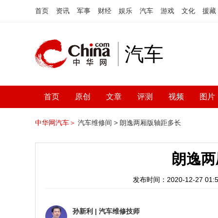
首页
资讯
军事
财经
娱乐
汽车
游戏
文化
援藏
汽车
首页
原创
文章
评测
视频
图片
中华网汽车＞
汽车维修间 >
朗逸两厢版轴距多长
朗逸两
发布时间：2020-12-27 01:5
孙新利
|
汽车维修技师