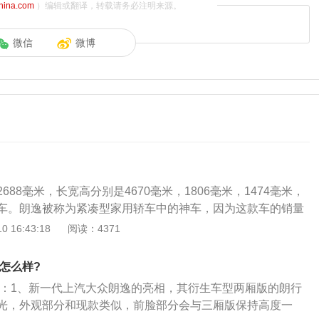
china.com
）编辑或翻译，转载请务必注明来源。
微信
微博
688毫米，长宽高分别是4670毫米，1806毫米，1474毫米，
车。朗逸被称为紧凑型家用轿车中的神车，因为这款车的销量
，国内的很多消费者就认这款车。新款朗逸一共使用了三款发
 16:43:18
阅读：4371
升涡轮增压发动机，1.4升涡轮增压发动机，1.5升自然吸气发动
气发动机有113马力和145牛米的最大扭矩，这款发动机能在600
版怎么样?
最大功率，能在3900转每分钟时输出最大扭矩。这款发动机搭
厢版：1、新一代上汽大众朗逸的亮相，其衍生车型两厢版的朗行
，并且使用了铝合金缸盖缸体。与这款发动机匹配的是5速手
光，外观部分和现款类似，前脸部分会与三厢版保持高度一
速箱。1.2升涡轮增压发动机有116马力和200牛米的最大扭矩，