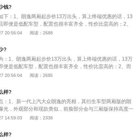
为1.2T和1.4T的发动机，动力足，油耗低。
是低配的视觉效果更好一些；
少钱?
如下：1、朗逸两厢起步价13万出头，算上终端优惠的话，13
且即便是低配车型，配置也很丰富齐全，性价比蛮高的；2、
一款各方面表现都相当出色的两厢车型，外形时尚优雅，车身
 20:56:04
阅读：2688
宽敞，后备厢空间也很足；3、全新朗逸两厢搭载了两款发动
和1.4T的发动机，动力足，油耗低。
少?
为：1、朗逸两厢起步价13万出头，算上终端优惠的话，13万
即便是低配车型，配置也很丰富齐全，性价比蛮高的；2、而
款各方面表现都相当出色的两厢车型，外形时尚优雅，车身尺
 20:56:04
阅读：2695
敞，后备厢空间也很足；3、全新朗逸两厢搭载了两款发动
和1.4T的发动机，动力足，油耗低。
么样?
点：1、新一代上汽大众朗逸的亮相，其衍生车型两厢版的朗
曝光，外观部分和现款类似，前脸部分会与三厢版保持高度一
款开口更大的中网，横向的格栅也是大众一贯的作风，而大灯
 14:59:03
阅读：2338
也是又回到了老普桑时代的设计风格；3、前脸整体造型和现
上发生了变化，但是还是十分熟悉的感觉，中庸但不失大气。
么样?