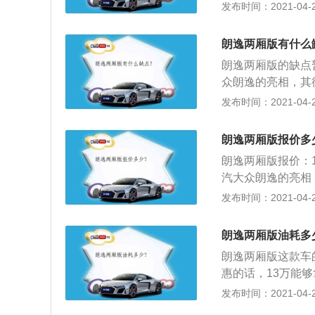
致；2、采用比现
发布时间：2021-04-28
这款发动机的最大功
与中网贯通的造型
分钟。这款发动机
款相比虽然在造型
动机匹配的是7速双
朗逸两厢版有什么
大扭矩，这款发动机
朗逸两厢版的缺点
分钟时输出最大扭
众朗逸的亮相，其
缸体。
类似，前脸部分会
发布时间：2021-04-27
向的格栅也是大众
代的设计风格；3
朗逸两厢版报价多
是十分熟悉的感觉
朗逸两厢版报价：1
汽大众朗逸的亮相
现款类似，前脸部
发布时间：2021-04-27
向的格栅也是大众
代的设计风格，前
朗逸两厢版油耗多
分熟悉的感觉，中
朗逸两厢版这款车
的是前杠下部横贯
惠的话，13万能
式的，而这辆两厢
高的；2、而且，
发布时间：2021-04-27
版的低配和三厢版
优雅，车身尺寸大
所不同，低配灯组