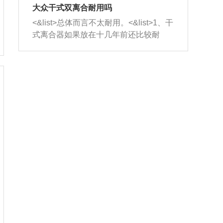
室，最后形成废气排出，就可以让三元
无法制作，需要将车辆送到修理厂或4s
造成烧机油。<&list>3、机油粘度。使用
大众干式双离合耐用吗
催化器得到清洗，排气管堵塞的情况就
店；<&list>2.车辆半轴套管防尘罩破
机油粘度过小的话，同样会有烧机油现
<&list>总体而言不太耐用。<&list>1、干
能够得到解决。
裂，破裂后会出现漏油现象，使半轴磨
象，机油粘度过小具有很好的流动性，
式离合器如果放在十几年前还比较耐
损严重，磨损的半轴容易损坏，产生异
容易窜入到气缸内，参与燃烧。<&list>
用，但是由于现在的汽车发动机动力输
响；<&list>3.稳定器的转向胶套和球头
4、机油量。机油量过多，机油压力过
出越来越高，使得干式离合器散热不足
老化，一般是使用时间过长造成的。解
大，会将部分机油压入气缸内，也会出
的缺陷也逐渐暴露出来。<&list>2、由于
决方法是更换新的质量好的转向橡胶套
现烧机油。<&list>5、机油滤清器堵塞：
干式双离合的工作环境暴露在空气中，
和球头。
会导致进气不畅，使进气压力下降，形
而离合器的散热也是通离合器罩上面的
成负压，使机油在负压的情况下吸入燃
几个小孔来进行散热。但是在行驶过程
烧室引起烧机油。<&list>6、正时齿轮或
中变速箱需要换挡，就不得不使得离合
链条磨损：正时齿轮或链条的磨损会引
器频繁工作。<&list>3、长时间的低速行
起气阀和曲轴的正时不同步。由于轮齿
驶以及过于频繁的启停，导致离合器的
或链条磨损产生的过量侧隙，使得发动
温度不断升高，而低速行驶时空气流动
机的调节无法实现：前一圈的正时和下
效率不高，无法将离合器中的热量有效
一圈可能就不一样。当气阀和活塞的运
的带走，导致离合器内部的温度不断升
动不同步时，会造成过大的机油消耗。
高，加速离合器的磨损。
解决方法：更换正时齿轮或链条。<&list
>7、内垫圈、进风口破裂：新的发动机
设计中，经常采用各种由金属和其他材