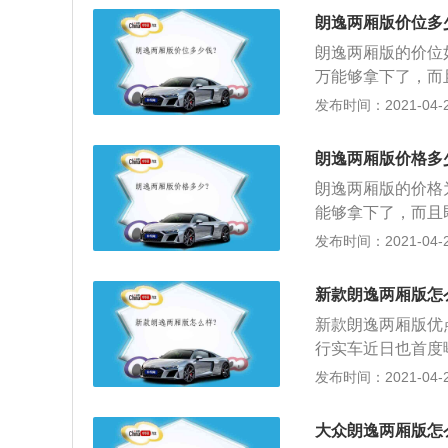
了两款发动机，分别
成，看上去低配倒
朗逸两厢版价位多
朗逸两厢版的价位
万能够拿下了，而
而且，朗逸两厢是
发布时间：2021-04-27
尺寸大，车内相当
机，分别为1.2T
朗逸两厢版价格多
朗逸两厢版的价格
能够拿下了，而且
且，朗逸两厢是一
发布时间：2021-04-27
寸大，车内相当宽
机，分别为1.2T
新款朗逸两厢版怎
新款朗逸两厢版优
行实车近日也首度
致；2、采用比现
发布时间：2021-04-27
与中网贯通的造型
款相比虽然在造型
大众朗逸两厢版怎