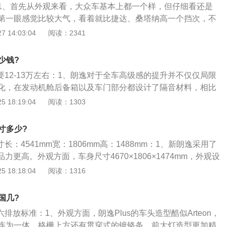
1、首先从外观来看，大众车基本上都一个样，但仔细看还是
第一眼感觉比较大气，看着就比捷达、桑塔纳高一个挡次，不
线条有棱有角，大灯设计的很有科技感，显得更年轻时尚，相对
 14:03:04
阅读：2341
2、内饰上比较简单大方，层次感分明。音响音质很好，没有
较大，后排中间有凸起，长时间坐可能会不舒服，储物空间绝
少钱?
。朗逸的稳定性很强，新手开车都感觉不到有顿挫感，方向盘
需要12-13万左右：1、朗逸对于全车高级感的提升并不仅仅局限
打哪；3、动力方面表现还可以，速度快的时候隔音还是很好
化，在发动机舱后备箱以及车门部分都设计了隔音材料，相比
相对来说，朗逸外观是一大优势，有的人就是冲着外观买的，
车型隔音性能上有一定优势；2、设计的布局看着比较舒服显
 18:19:04
阅读：1303
以，综合来看，性价比还是蛮高的。资金充裕的话，推荐你买
控的装饰，按键的布局设计，还有大屏，支持手里互联，座椅
上去还是挺舒服的，唯一值得吐槽的是塑料感太强，中央出风
尺寸多少?
朗逸Plus的动力部分是由三款不同的涡轮增压发动机构成，三
寸长：4541mm宽：1806mm高：1488mm：1、新朗逸采用了
2T、1.4T和2.0T，选择范围还是挺广的，传动系统同样也有三
力更高。外观方面，车身尺寸4670×1806×1474mm，外观设
6AT变速箱和7DCT变速箱，这样的三款变速箱+三款发动机结
倒梯形细密中网精致耐看，大气稳健，车身侧面修长厚重了不
 18:18:04
阅读：1316
持在6L左右，结果还是不错的；4、上汽大众推出朗逸PLUS，
力量，后尾部棱角分明，匀称协调，整体更加符合当下的审美
+级别市场以此获得更多份额，在此之后，降价后的朗逸又能起
，自动舒适版主打1.5自吸发动机，参数为85千瓦，150牛
，吸引到其他原本想要购买其他品牌车型的消费者，真的是一
国几?
手自一体，零百成绩12.6秒左右，足以应付日常的家用需求。当
六排放标准：1、外观方面，朗逸Plus的车头造型酷似Arteon，
以看280dsg舒适，1.4t发动机配7速双离合，零百成绩8.3
连为一体，格栅上方还有贯穿式的镀铬条，前大灯造型更加精