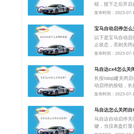
钮，按下之后开启
用自动启停系统的
发布时间：2023-07-17
统，在驾驶汽车之
1、马自达是一家
宝马自动启停怎么
在日本的广岛创立
以下是宝马自动启
翅翱翔的海鸥，蕴
止状态，否则关闭
意和真诚的服务来
电子刹车按钮，防
发布时间：2023-07-17
主。
置。4、进入车辆
是自动启停的相关
马自达cx4怎么关
加强电机，使汽车
长按istop建关闭
要启动前进时，怠
动启停的按钮，长按
瞬时衔接，从而大
上的自动启停系统
发布时间：2023-07-17
过程中临时停车(
启；3、在车辆行
自动重启发动机的
工作，由于自动启
马自达怎么关闭自
机内部的润滑油会
马自达自动启停关闭
板以后，发动机会
键，当仪表盘灯显示
车子静止、电瓶内电