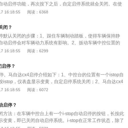
自动启停功能，再次按下之后，自定启停系统就会关闭。在使
时候，会影响汽车的舒适性。如果车主不想使用自动启停系
 16:18:55
阅读：6368
前，可以将自动启停系统关闭。关于马自达的相关信息如下：
来自日本的汽车制造商，公司的创始人是松田重次郎，1920年
关闭？
了该品牌，也就是马自达的总部。2、马自达的车标是一只展
停默认关闭的步骤：1、踩住车辆制动踏板，使得车辆保持静
含着公司将展翅高飞的美好寓意。公司的理念就是以无穷的创
自动启停会对车辆动力系统有影响。2、扳动车辆中控位置的
打动客户。马自达的销售市场主要以北美洲、欧洲和亚洲为
止车辆溜车。3、点击中控液晶屏上的设置按键，进入车辆设
 16:18:55
阅读：6299
自动启停设置界面。5、在设置界面中点击OFF按钮即可。以下
介绍：1、它是通过在传统发动机上植入具有怠速起停功能的
闭启停？
在满足怠速停车条件时，发动机完全熄灭不工作。当整车再需
启停。马自达cx4启停介绍如下：1、中控台的位置有一个istop自
速起停电机系统迅速响应驾驶员启动命令，快速启动发动机，
istop，仪表盘显示变黄，自定启停系统关闭；2、马自达cx4
大减少油耗和废气排放。2、发动机自动启停就是在车辆行驶
是默认开启的，车辆在通电的状态下，自动启停系统就会开
 16:18:55
阅读：6072
例如等红灯)的时候，自动熄火。当需要继续前进的时候，系统
驶过程中，当车辆处于短时间的停止状态时，发动机将会暂停
一套系统。
停系统在工作状态，所以发动机虽然处于停止状态，但是发动
动启停？
持续转动，使发动机内部始终维持润滑，当驾驶员松开刹车踏
方法：在车辆中控台上有一个i-stop自动启停的按钮，长按此
再一次起动。
变黄，即已关闭自动启停系统。i-stop在正常工作状态，除了
能充足以外，还需要满足一些条件。以下是关于i-stop还需要