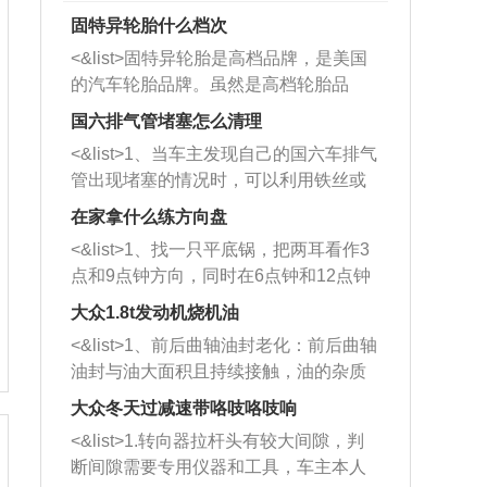
固特异轮胎什么档次
<&list>固特异轮胎是高档品牌，是美国
的汽车轮胎品牌。虽然是高档轮胎品
牌，但是中高低端的轮胎都有生产，这
国六排气管堵塞怎么清理
也是为了更好的开拓市场。
<&list>1、当车主发现自己的国六车排气
管出现堵塞的情况时，可以利用铁丝或
者是细棍，直接将杂物给取出来，如果
在家拿什么练方向盘
堵塞情况比较严重，也可以采取应急措
<&list>1、找一只平底锅，把两耳看作3
施。 <&list>2、直接利用木棍将所有的
点和9点钟方向，同时在6点钟和12点钟
杂物推到排气管里面的位置处，然后将
方向做一个标记。 <&list>2、双手握住
三元催化器拆解开，就可以将堵塞的东
大众1.8t发动机烧机油
平底锅两耳，然后往左打半圈、一圈、
西取出来。但如果是因为积碳过多引起
<&list>1、前后曲轴油封老化：前后曲轴
一圈半的练习，往右同样也要打相同的
的堵塞，就需要将三元催化器泡在草酸
油封与油大面积且持续接触，油的杂质
圈数。 <&list>3、最后强调要反复练
中进行清洗。 <&list>3、也可以利用清
和发动机内持续温度变化使其密封效果
习，这样就可以形成肌肉记忆，在真实
大众冬天过减速带咯吱咯吱响
洗剂对堵塞的情况得到解决，将清洗剂
逐渐减弱，导致渗油或漏油。<&list>2、
驾驶车辆时，不需要记忆也能打好方
放在燃油箱中，与燃油混合后，车辆启
<&list>1.转向器拉杆头有较大间隙，判
活塞间隙过大：积碳会使活塞环与缸体
向。
动时，就可以和汽油一起进入到燃烧
断间隙需要专用仪器和工具，车主本人
的间隙扩大，导致机油流入燃烧室中，