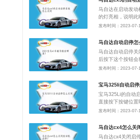
统，它是通过在传
国产，国产车型命
马自达在启动发动机
怠速停车条件时，
了新的车标，椭圆
的灯亮相，说明此时
电机系统迅速响应
写字母，预示着公
统,是指在车辆一时
发布时间：2023-07-17
油耗和废气排放。
从而节省燃油的先进
操控感的怠速停止系
马自达自动启停怎
感以及8%的燃油
马自达自动启停关
机。而马自达的i-
后按下这个按钮会
动活塞,重启发动
就会开启。随着汽
发布时间：2023-07-17
机。
技术。使用自动启
态时，发动机将会
宝马325li自动启
踏板之后，发动机
宝马325Li的
国汽车制造商，产品
直接按下按键位置
9；轿车系列Mazda
会将发动机短暂性
发布时间：2023-07-17
松开踏板，发动机
锁住，不再需要驾
马自达cx4怎么关
起步。
马自达cx4关闭