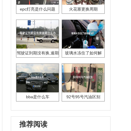
epc灯亮是什么问题
火花塞更换周期
驾驶证到期没有换,逾期
玻璃水冻住了如何解
怎么办??
决？
bba是什么车
92号95号汽油区别
推荐阅读