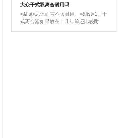
室，最后形成废气排出，就可以让三元
无法制作，需要将车辆送到修理厂或4s
造成烧机油。<&list>3、机油粘度。使用
大众干式双离合耐用吗
催化器得到清洗，排气管堵塞的情况就
店；<&list>2.车辆半轴套管防尘罩破
机油粘度过小的话，同样会有烧机油现
<&list>总体而言不太耐用。<&list>1、干
能够得到解决。
裂，破裂后会出现漏油现象，使半轴磨
象，机油粘度过小具有很好的流动性，
式离合器如果放在十几年前还比较耐
损严重，磨损的半轴容易损坏，产生异
容易窜入到气缸内，参与燃烧。<&list>
用，但是由于现在的汽车发动机动力输
响；<&list>3.稳定器的转向胶套和球头
4、机油量。机油量过多，机油压力过
出越来越高，使得干式离合器散热不足
老化，一般是使用时间过长造成的。解
大，会将部分机油压入气缸内，也会出
的缺陷也逐渐暴露出来。<&list>2、由于
决方法是更换新的质量好的转向橡胶套
现烧机油。<&list>5、机油滤清器堵塞：
干式双离合的工作环境暴露在空气中，
和球头。
会导致进气不畅，使进气压力下降，形
而离合器的散热也是通离合器罩上面的
成负压，使机油在负压的情况下吸入燃
几个小孔来进行散热。但是在行驶过程
烧室引起烧机油。<&list>6、正时齿轮或
中变速箱需要换挡，就不得不使得离合
链条磨损：正时齿轮或链条的磨损会引
器频繁工作。<&list>3、长时间的低速行
起气阀和曲轴的正时不同步。由于轮齿
驶以及过于频繁的启停，导致离合器的
或链条磨损产生的过量侧隙，使得发动
温度不断升高，而低速行驶时空气流动
机的调节无法实现：前一圈的正时和下
效率不高，无法将离合器中的热量有效
一圈可能就不一样。当气阀和活塞的运
的带走，导致离合器内部的温度不断升
动不同步时，会造成过大的机油消耗。
高，加速离合器的磨损。
解决方法：更换正时齿轮或链条。<&list
>7、内垫圈、进风口破裂：新的发动机
设计中，经常采用各种由金属和其他材