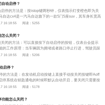
停系统关闭。马自达cx4的车身尺寸：马自达cx4的车身尺寸长
闭自动启停？
m、1840mm、1535mm，轴距为2700mm。
动启停的方法是：按istop键两秒钟，仪表指示灯变橙色即为关
自达cx4是一汽马自达旗下的一款5门5座suv，其车身长宽高
、1855毫米、1524毫米，轴距为2700毫米，油箱容积为45
 16:18:55
阅读：5255
载了2.0l自然吸气发动机，最大马力是158匹，最大扭矩是202
是6挡手自一体变速箱。
能怎么关闭？
功能关闭的方法：可以直接按下自动启停的按钮，仪表台会提示
能的工作原理：当车辆因为拥堵或者路口停止行进，驾驶员踩
挡，这时候系统自动检测发动机空转且没有挂挡，防锁定系统
 16:18:55
阅读：5206
显示为零，电子电池传感器显示有足够的能量进行下一次启
于紧凑型suv，这款车的尺寸为长4555mm、宽1840mm、高1
自动启停？
2700mm。马自达cx5的发动机、变速箱、车身和底盘全面使用
停的方法是：在发动机启动按键上直接手动按关闭按键即Aoff
启停系统在钥匙通电的时候即默认自动开启，要关闭只需要按
示已关闭。宝马x3是一款中型suv，车身结构为5门5座，车
 16:18:55
阅读：5178
、1891mm、1689mm，轴距为2864mm，前悬架采用的是双球
桥，后悬架采用的是多连杆式独立悬架。
停功能怎么关闭？