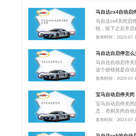
马自达cx4自动启
马自达cx4关闭
钮，按下之后开启
启停是在车辆行驶
发布时间：2023-07-17
自动重启发动机的
性。如果车主不想
马自达自启停怎么
闭。默认情况下，
马自达自动启停关
启停系统将会开启
这个按钮就是自动
作。由于这是自动
示变黄，即表示自
发布时间：2023-07-17
内部的润滑油会保
启。马自达的自动
板时，发动机将再
式有很大的区别，
宝马自动启停关闭
最主要的启动力来
宝马自动启停关闭
年，它的创始人松
态，否则关闭自动
公司，1927年改
刹车按钮，防止车
发布时间：2023-07-17
款中型轿车产品，用
方的OFF按钮即
场。现役第三代马自
灯）的时候，自动
方式由一汽轿车引入
马自达cx5的自动