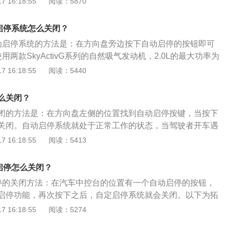
 16:18:55
阅读：5870
：1、车外温度介于摄氏-10°C至50°C之间（空调系统负荷不
坡度不超过8度的坡道或平地（由车辆自动传感）、（防止送刹
动启停系统怎么关闭？
。3、引擎与变速箱均达到工作温度时。4、档位已经排到D
自动启停系统的方法是：在方向盘旁边按下自动启停的按钮即可
除雾线在关闭的状态。
用两款SkyActivG系列的自然吸气发动机，2.0L的最大功率为
为210牛米，2.5L的最大功率为188马力，最大扭矩为250牛
 16:18:55
阅读：5440
6速自动变速箱。马自达cx5的长宽高分别为4555mm、1840
，轴距为2700mm。配置方面，cx5配备了前后排头部气囊、无钥
么关闭？
系统、坡道辅助、多功能方向盘、座椅腰部支撑调节、大灯高
闭的方法是：在方向盘左侧的位置找到自动启停按键，当按下
后视镜、双区自动空调等。
关闭。自动启停系统就处于正常工作的状态，当驾驶者开车遇
原因停车的时候，踩下刹车一般两秒后发动机就会自动熄火。
 16:18:55
阅读：5413
下一款中型SUV，该车长宽高分别为4890mm、1925mm、1
2790mm，车身类型为5门5座SUV，变速箱为6挡手自一体。
启停怎么关闭？
启停的关闭方法：在汽车中控台的位置有一个自动启停的按钮，
启停功能，再次按下之后，自定启停系统就会关闭。以下为拓
：汽车上的自动启停系统是默认开启的，汽车在通电的状态
 16:18:55
阅读：5274
就会开启，如果车主不想使用自动启停系统，在驾驶汽车之