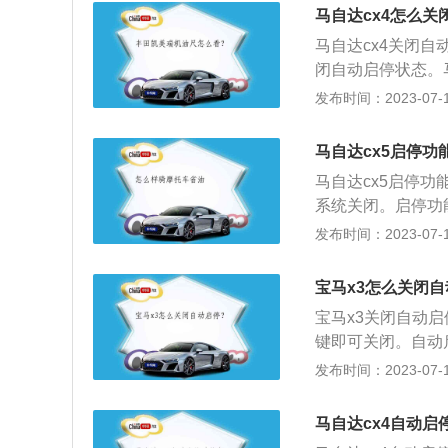
前，可以将自动启
马自达cx4怎么关
宽高分别为4633m
马自达cx4关闭自
闭自动启停状态。马
分别是：4637毫米
发布时间：2023-07-17
升。马自达cx4搭
牛米，与其匹配的
马自达cx5启停功
马自达cx5启停
系统关闭。启停功
下制动踏板停车摘
发布时间：2023-07-17
的车轮转速传感器
动。马自达cx5定位
宝马x3怎么关闭
710mm，轴距是
宝马x3关闭自动启
创驰蓝天技术。
键即可关闭。自动
一下按钮，灯亮时表
发布时间：2023-07-17
型尺寸为4717mm
节弹簧减震支柱前
马自达cx4自动启