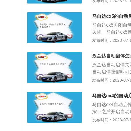
发布时间：2023-07-17
满足条件的相关介绍
至于过大）。2、
马自达cx5的自
车瞬间溜后溜前）
马自达cx5关闭
档。5、前挡玻璃
关闭。马自达cx5使
165马力，最大扭矩
发布时间：2023-07-17
米，匹配6速手动或
mm、1710mm
汉兰达自动启停怎
匙启动、车身稳定
汉兰达自动启停关
度调节、电动加热
自动启停按键即可
到红绿灯或者其他
发布时间：2023-07-17
汉兰达是广汽丰田旗
720mm，轴距是
马自达cx4的自动
马自达cx4自动
按下之后开启自动
展内容：自动启停
发布时间：2023-07-17
下，自动启停系统