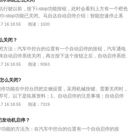
统发动机上植入具有怠速起停功能的加强电机，使汽车在满足
名为马自达6阿特兹。马自达公司与福特公司合作之后，采用
行驶以前，按下i-stop功能按钮，此时会看到上方有一个橙色
发动机完全熄灭不工作，当整车再需要启动前进时，怠速起停
中展翅飞翔的海鸥，同时又组成M字样。M是MAZDA第一个大
i-stop功能已关闭。马自达自动启停介绍：智能怠速停止系
驾驶员启动命令，快速启动发动机，瞬时衔接，从而大大减少
司将展翅高飞，以无穷的创意和真诚的服务，迈向新世纪。
停驶后,发动机立即自动停转;在车辆起步时,在0.3秒内重新启动
 16:18:55
阅读：1020
系统。马自达的i-stop是能够大幅提升燃油经济性和具备自然
统。i-stop采用最新的控制技术,实现了0.3秒重启的自然操控
么关闭？
经济性提高。传统怠速停止系统系统是靠启动电动机重启发动
闭方法：汽车中控台的位置有一个自动启停的按钮，汽车通电
stop则是直接向停止的气缸内喷射燃油,借助燃烧瞬间的推力推
将自动启停系统关闭，再次按下这个按钮之后，自动启停系统
机。这项技术不仅能够节省燃油,而且更加迅速,安静地启动发动
车生产技术的不断发展，自动挡汽车上几乎都配备了自动启停
 16:18:55
阅读：9363
停系统之后，在驾驶汽车的过程中，当汽车处于短暂的停止状
暂停工作，发动机内部的润滑油会持续运转，松开汽车的刹车
停怎么关闭?
会重新启动。马自达一家在东京证交所（TYO）上市的日本跨
自动启停功能在中控台挡把左侧设置，采用机械按键。需要关闭时，
序列包括SUV系列CX3、CX30、CX4、CX5、CX8、CX
即可。以下是拓展资料：1、自动启停的注意事项：自动启停
2、Mazda3、Mazda6；跑车MX5；皮卡BT50。
的关闭，如果没有自动驻车功能，就不能松开刹车踏板。一旦
 16:18:55
阅读：7319
就会重新着火。2、自动驻车的注意事项：自动驻车会将车轮
驶员脚踩刹车。踩下油门踏板及时解除信号，此时车辆会重新
闭发动机启停？
启停功能的方法为：在汽车中控台的位置有一个自动启停的按