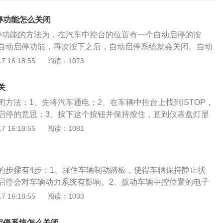
停功能怎么关闭
启停功能的方法为，在汽车中控台的位置有一个自动启停的按
自动启停功能，再次按下之后，自动启停系统就会关闭。自动
过程中临时停车时，自动熄火，当需要继续前进的时候，系统
 16:18:55
阅读：1073
一套系统。在使用自动启停系统的时候，会影响汽车的舒适
使用自动启停系统，在驾驶汽车之前，可以将自动启停系统关
关
马自达cx4上的自动启停系统是打开的。当车辆通电时，自动
闭方法：1、先将汽车通电；2、在车辆中控台上找到ISTOP，
。在车辆行驶过程中，当车辆短时间停车时，发动机会停止工
启停的意思；3、按下这个按钮并保持按住，直到仪表盘灯显
启停系统的工作状态，虽然发动机处于停止状态，但是发动机
动启停系统关闭，再次按下按钮之后，自动启停系统就会开
 16:18:55
阅读：1081
持旋转，这样发动机就会一直得到润滑。当驾驶员松开刹车踏
启停系统采用燃烧启动式的再启动方式，与传统的自动启停方
次启动。
也就是当车辆熄火再启动时，启动电机只是起到辅助作用，而
自熄火前已完成预压缩的气缸。马自达的历史要追溯到1920
的步骤有4步：1、踩住车辆制动踏板，使得车辆保持静止状
田在广岛从生产葡萄酒瓶木塞起家，该公司原名东洋软木工业
启停会对车辆动力系统有影响。2、扳动车辆中控位置的电子
称东洋工业公司。MAZDA6是马自达自2003年起全球发售的一
辆溜车。3、在车辆仪表盘边上找到自动启停按键。4、点击下
 16:18:55
阅读：1033
于替换马自达626和MILLENIA车型，主攻运动型中型车市
可。发动机自动启停就是在车辆行驶过程中临时停车（例如等红
达6于2012年4月在莫斯科车展首发并于2014年通过进口的
熄火，当需要继续前进的时候，系统自动重启发动机的一套系
中国。2015年第三代MAZDA6由长春一汽轿车引入代工实现
启停系统怎么关闭