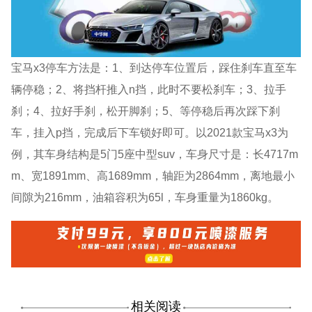
宝马x3停车方法是：1、到达停车位置后，踩住刹车直至车
辆停稳；2、将挡杆推入n挡，此时不要松刹车；3、拉手
刹；4、拉好手刹，松开脚刹；5、等停稳后再次踩下刹
车，挂入p挡，完成后下车锁好即可。以2021款宝马x3为
例，其车身结构是5门5座中型suv，车身尺寸是：长4717m
m、宽1891mm、高1689mm，轴距为2864mm，离地最小
间隙为216mm，油箱容积为65l，车身重量为1860kg。
相关阅读