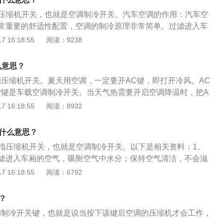
是压缩机开关，也就是空调制冷开关。汽车空调的作用：汽车空
常重要的舒适性配置，空调的制冷原理非常简单。过滤进入车
气中水分；保持空气清洁，不会滋生细菌；防止玻璃起雾；调
 16:18:55
阅读：9238
的保养方法和使用注意事项：及时清理空调出风口；及时保养
清洗或更换空调滤芯。温度不要太低；控制出风口方向；避免
么意思？
开启大风量；低速行驶关空调。
调压缩机开关。夏天用空调，一定要开AC键，即打开冷风。AC
按键是车载空调制冷开关。当天气热需要开启空调降温时，把A
键上应该有指示灯亮起，汽车空调制冷压缩机开始工作，出风
 16:18:55
阅读：8932
内的温度得以降低。为乘员提供舒适的乘坐环境，减少旅途疲
：需要制冷时，按下AC键的同时，需要把温度选择开关调到至
是什么意思？
扇开关，这时候才有冷风吹出来。
是指压缩机开关，也就是空调制冷开关。以下是相关资料：1、
滤进入车厢的空气，吸附空气中水分；保持空气清洁，不会滋
起雾，调整车厢温度。2、使用空调时应注意：温度不要太
 16:18:55
阅读：6792
向；避免长时间使用；适当开启大风量；低速行驶时应关上空
养方法是：及时清理空调出风口；及时保养空调冷凝器；及时
？
芯。
的制冷开关键，也就是说当按下该键后空调的压缩机才会工作，