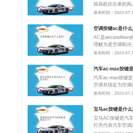
鼓风机吹出来的风
热、换气和空气净
发布时间：2023-07-17
员的疲劳强度，提
是为了使乘客感到
空调按键ac是什
热空气，也能冷却
AC是aircond
排出空气中的湿气
理解为是空调制冷
可吸入新风，具有
会出风，因为这个
发布时间：2023-07-17
粉。
制冷的系统还没有
挡之后，空调就会
汽车ac-max按键
吹出，但是空调制
汽车ac-max按键
空调并指定为空调
会提高。以下关于
发布时间：2023-07-17
等到发动机水箱水
过热的温度会犯困
宝马ac按键是什
去。这时要检查空
宝马AC按键是汽
维修厂看一看。4
灯亮代表汽车空调
畅，时间长了也会
没有工作，空调制