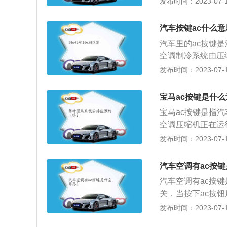
发布时间：2023-07-17
启外循环自然风，
汽车空调的主要功
用车采用独立燃烧
汽车按键ac什么意
2、湿度调节：湿
汽车里的ac按键
持在30％-70
空调制冷系统由压
装置或打高级豪华
成。各部件之间采
发布时间：2023-07-17
方向对人的舒适性
的资料如下：1、
围内，根据乘客的
体，把它压缩成高
大小。4、空气净
宝马ac按键是什
冷剂气体进入冷凝
宝马ac按键是指
大量的热量。3、
空调压缩机正在运行
变大，压力和温度
868mm、高150
发布时间：2023-07-17
程：雾状制冷剂液
是2.0t涡轮增压
冷剂液体蒸发成气
挡手自一体变速箱
汽车空调有ac按
连杆式独立悬架。
汽车空调有ac按
关，当按下ac按
的。汽车空调是由
发布时间：2023-07-17
是用于调节车厢内