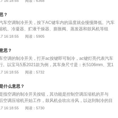
 16:18:55
阅读：6368
这样能清扫空调系统风路管道，防止滋生细菌。
用。夏季由制冷系统产生的冷气对车厢内降温；冬季除大型商
式加热器采暖外，其他车辆基本上采用汽车余热进行采暖。
思？
度对车内乘员的舒适感觉有很大影响。车厢内的湿度一般应保
是汽车空调制冷开关，按下AC键车内的温度就会慢慢降低。汽车
％，普通汽车空调不具备调节车内湿度的功能，只有通过使用通风
缩机、冷凝器、贮液干燥器、膨胀阀、蒸发器和鼓风机等组
汽车采用的冷暖一体化空调器。3、气流调节：气流的流速和
用铜管和高压橡胶管连接成一个密闭系统。有关空调制冷系统
 16:18:55
阅读：5905
影响很大。如果直吹，在温度合适时，流速应限制在一定的范
压缩过程：压缩机吸入蒸发器出口处的低温低压的制冷剂气
生活环境、年龄、健康状况、冷热习惯等可以适当改变流速的
温高压的气体排出压缩机。2、散热过程：高温高压的过热制
化：车厢内空气的质量是舒适的重要保证。
么意思？
器，由于压力及温度的降低，制冷剂气体冷凝成液体，并排出
汽车空调的制冷开关，打开ac按键即可制冷，ac键灯亮代表汽车
节流过程：温度和压力较高的制冷剂液体通过膨胀装置后体积
。以宝马5系2021款为例，其车身尺寸是：长5106mm、宽1
急剧下降，以雾状（细小液滴）排出膨胀装置。4、吸热过
0mm、轴距为3105mm，油箱容积为68l。宝马5系2021款搭载的
 16:18:55
阅读：5732
体进入蒸发器，因此时制冷剂沸点远低于蒸发器内温度，故制
发动机，最大功率是135kw，最大扭矩是290nm，与其匹配的是8
体。
，其采用的前悬架类型是双叉臂式独立悬架，后悬架类型是多
键是什么意思？
键是指空调的制冷开关按钮，其功能是控制空调压缩机的开与
钮后空调压缩机开始工作，鼓风机会吹出冷风，以达到制冷的目
压缩机、冷凝器、节流元件、蒸发器、风机、控制部件构成，
 16:18:55
阅读：5730
的温度、湿度，为驾乘人员提供舒适的环境。汽车空调的保养