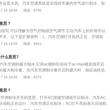
才会是冷风。汽车空调系统是实现对车厢内空气进行制冷、加
化的装置。其可以为乘车人员提供舒适的乘车环境，降低驾驶
 16:18:55
阅读：6755
高行车安全。现代汽车空调有四种功能，其中任何一种功能都
舒适，其介绍如下：1、空调器能控制车厢内的气温，既能加
么意思？
空气，以便把车厢内温度控制到舒适的水平；2、空调器能够
ition的缩写,可以理解为空气控制或空气调节,它在汽车上的作用可以
。干燥空气吸收人体汗液，以营造更舒适的环境；3、空调器
开关。以下是扩展资料：1、汽车空调打开风挡之后，空调就
通风功能；4、空调器可过滤空气，排除空气中的灰尘和花
时候空调系统中的鼓风机开始工作，所以有风吹出，但是空调
 16:18:55
阅读：6661
启动，因为空调压缩机还没有开始工作。2、汽车空调打开风
出风，因为这个时候空调系统中的鼓风机开始工作，所以有风
是什么意思?
冷的系统还没有启动，因为空调压缩机还没有开始工作。
是汽车空调的最大制冷,它和ac键的区别在于ac-max键是指开启
的最大制冷量。当汽车空调制冷量开启到最大时，相应油耗也
汽车空调注意事项：1、早晨热车时不要立即打开制热空调，
 16:18:55
阅读：6373
温上升后方可开启空调。2、空调温度设置不要太高，长时间
而影响驾驶，另外也不要让暖风直吹脸。3、如果风量小上不
么意思？
调滤芯是否灰尘太多，要不就是风量调节器出了问题，需要去
车空调制冷开关的意思，打开AC按键空调就可以制冷。汽车AC
、长途开车时隔一段时间要换一下气，密闭的空间空气流通不
压缩机正在运行，汽车空调正在制冷；AC灯不亮则表示压缩机
造成车子里的人呼吸不畅。5、在停车之前就关掉空调，并开
冷是关闭状态。以下是汽车空调的作用：1、温度调节：这是