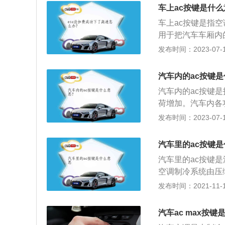
方法是：1、使用
车上ac按键是什
清器和清洗冷凝器
车上ac按键是指
用于把汽车车厢内
态，为乘员提供舒
发布时间：2023-07-17
避免频繁地开启和
剂量，两至三周检
汽车内的ac按键
至少开启空调一次
汽车内的ac按键
荷增加。汽车内各
eps开关：用来
发布时间：2023-07-17
钮手动控制倒车雷
大灯清洗键：控制
汽车里的ac按键
阳帘的打开与关闭
汽车里的ac按键
空调制冷系统由压
成。各部件之间采
发布时间：2021-11-10
工作时，制冷剂以
过程：压缩过程：
汽车ac max按键
成高温高压的气体