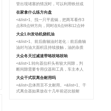
管出现堵塞的情况时，可以利用铁丝或
者是细棍，直接将杂物给取出来，如果
在家拿什么练方向盘
堵塞情况比较严重，也可以采取应急措
<&list>1、找一只平底锅，把两耳看作3
施。 <&list>2、直接利用木棍将所有的
点和9点钟方向，同时在6点钟和12点钟
杂物推到排气管里面的位置处，然后将
方向做一个标记。 <&list>2、双手握住
三元催化器拆解开，就可以将堵塞的东
大众1.8t发动机烧机油
平底锅两耳，然后往左打半圈、一圈、
西取出来。但如果是因为积碳过多引起
<&list>1、前后曲轴油封老化：前后曲轴
一圈半的练习，往右同样也要打相同的
的堵塞，就需要将三元催化器泡在草酸
油封与油大面积且持续接触，油的杂质
圈数。 <&list>3、最后强调要反复练
中进行清洗。 <&list>3、也可以利用清
和发动机内持续温度变化使其密封效果
习，这样就可以形成肌肉记忆，在真实
大众冬天过减速带咯吱咯吱响
洗剂对堵塞的情况得到解决，将清洗剂
逐渐减弱，导致渗油或漏油。<&list>2、
驾驶车辆时，不需要记忆也能打好方
放在燃油箱中，与燃油混合后，车辆启
<&list>1.转向器拉杆头有较大间隙，判
活塞间隙过大：积碳会使活塞环与缸体
向。
动时，就可以和汽油一起进入到燃烧
断间隙需要专用仪器和工具，车主本人
的间隙扩大，导致机油流入燃烧室中，
室，最后形成废气排出，就可以让三元
无法制作，需要将车辆送到修理厂或4s
造成烧机油。<&list>3、机油粘度。使用
大众干式双离合耐用吗
催化器得到清洗，排气管堵塞的情况就
店；<&list>2.车辆半轴套管防尘罩破
机油粘度过小的话，同样会有烧机油现
<&list>总体而言不太耐用。<&list>1、干
能够得到解决。
裂，破裂后会出现漏油现象，使半轴磨
象，机油粘度过小具有很好的流动性，
式离合器如果放在十几年前还比较耐
损严重，磨损的半轴容易损坏，产生异
容易窜入到气缸内，参与燃烧。<&list>
用，但是由于现在的汽车发动机动力输
响；<&list>3.稳定器的转向胶套和球头
4、机油量。机油量过多，机油压力过
出越来越高，使得干式离合器散热不足
老化，一般是使用时间过长造成的。解
大，会将部分机油压入气缸内，也会出
的缺陷也逐渐暴露出来。<&list>2、由于
决方法是更换新的质量好的转向橡胶套