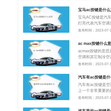
宝马ac按键是什么
宝马AC按键是汽
灯亮代表汽车空调
没有工作，空调制
发布时间：2023-07-17
汽车空调的主要功
用车采用独立燃烧
ac max按键什么
2、湿度调节：湿
acmax按键的意
持在30％-70
空调和其它制冷空
装置或打高级豪华
吸收大量热能的原
发布时间：2023-07-17
方向对人的舒适性
独立式空调，压缩
围内，根据乘客的
体，经过冷凝器散
大小。4、空气净
汽车有ac按键是
缓冲，然后以较稳
汽车有ac按键是
致冷剂一遇低压环
上一个非常重要的
离合器会结合，这
发布时间：2023-07-17
134a，制冷剂
更换。如果长时间
汽车里的ac按键