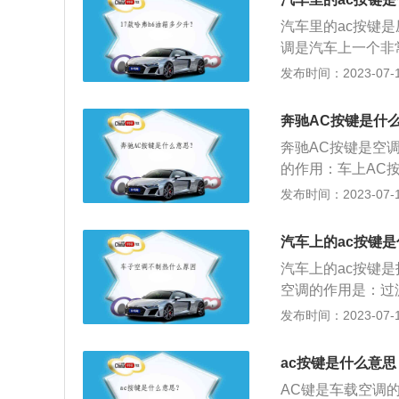
汽车里的ac按键
调是汽车上一个非
厢的空气；吸附空
发布时间：2023-07-17
整车厢温度。空调
空调冷凝器；及时
奔驰AC按键是什
长时间使用；适当
奔驰AC按键是空
的作用：车上AC
C按键按下去，按
发布时间：2023-07-17
口吹出冷风，使车
劳。AC使用方法
汽车上的ac按键
蓝色部分，打开风
汽车上的ac按键
空调的作用是：过
生细菌；防止玻璃
发布时间：2023-07-17
低；控制出风口方
调。3、空调的保
ac按键是什么意思
清洗或更换空调滤
AC键是车载空调