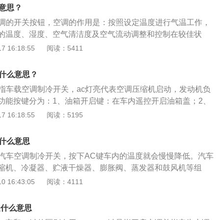
空调前检查空调系统部件是否良好；2、定期清洁和更换空调滤
么意思？
。
空调的开关按钮，空调的作用是：按照设定温度进行气温工作，
的温度、湿度、空气清洁度及空气流动调整和控制在较佳状
适的乘坐环境，减少旅途疲劳。车上空调保养的方法是：1、
 16:18:55
阅读：5411
关闭汽车空调；2、定期检查压缩机的润滑油液面高度和制冷
查补充一次即可；3、保持压缩机和密封件的润滑作用，每周
是什么意思？
。
是指车载空调制冷开关，ac灯亮代表空调压缩机启动，发动机负
功能按键分为：1、油箱开启键：在车内遥控开启油箱盖；2、
打开或关闭车辆的车身稳定控制系统；3、倒车雷达键：按下该按
 16:18:55
阅读：5195
达的工作；4、中控锁键：是车辆中控门锁的控制按钮；5、前
前大灯的自动清洗功能；6、后遮阳帘键：控制车内电动后遮
是什么意思
。
是汽车空调制冷开关，按下AC键车内的温度就会慢慢降低。汽车
缩机、冷凝器、贮液干燥器、膨胀阀、蒸发器和鼓风机等组
用铜管和高压橡胶管连接成一个密闭系统。汽车空调制冷系统
 16:43:05
阅读：4111
不同的状态在这个密闭系统内循环流动，每个循环又四个基本
压缩机吸入蒸发器出口处的低温低压的制冷剂气体，把它压缩
是什么意思
排出压缩机。散热过程：高温高压的过热制冷剂气体进入冷凝