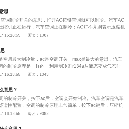
意思
车空调制冷开关的意思，打开AC按键空调就可以制冷。汽车AC
压缩机正在运行，汽车空调正在制冷；AC灯不亮则表示压缩机
冷是关闭状态。以下是汽车空调的作用：1、温度调节：这是
 16:18:55
阅读：1087
用。夏季由制冷系统产生的冷气对车厢内降温；冬季除大型商
式加热器采暖外，其他车辆基本上采用汽车余热进行采暖。
意思
度对车内乘员的舒适感觉有很大影响。车厢内的湿度一般应保
思是空调最大制冷量，ac是空调开关，max是最大的意思，汽车
％，普通汽车空调不具备调节车内湿度的功能，只有通过使用通风
调的制冷原理是一样的，利用制冷剂r134a从液态变成气态时
汽车采用的冷暖一体化空调器。3、气流调节：气流的流速和
理制冷。汽车空调的压缩机通过汽车发动机经皮带传输动力非
 16:18:55
阅读：1043
影响很大。如果直吹，在温度合适时，流速应限制在一定的范
机吸入低温低压的制冷剂气体，运转压缩成为高温高压的气
生活环境、年龄、健康状况、冷热习惯等可以适当改变流速的
热管降温冷却变成高压中温的液体，再经过贮液干燥器除湿与
化：车厢内空气的质量是舒适的重要保证。
什么意思？
定的压力和流量流向膨胀阀，经节流和降压最后流向蒸发器，
空调的制冷开关，按下ac后，空调会开始制冷。汽车空调是汽车
境即蒸发，吸收大量热能。
舒适性配置，空调的制冷原理非常简单，按下ac键后，压缩机
样发动机就会带动压缩机运转。汽车空调使用的制冷剂一般是r
 16:18:55
阅读：9383
是需要定期更换的。在更换制冷剂时需要去专业店家使用专业设备
不换制冷剂，可能会导致空调制冷速度变慢，制冷效果变差。
是什么意思？