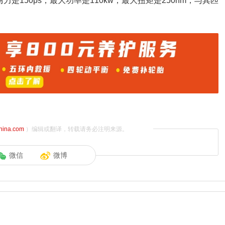
是150ps，最大功率是110kw，最大扭矩是250nm，与其匹
china.com
）编辑或翻译，转载请务必注明来源。
微信
微博