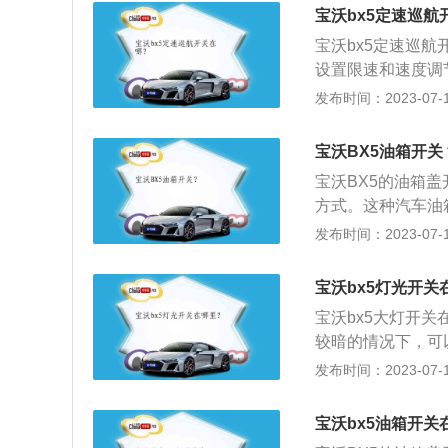
是150ps，最大扭
宝沃bx5定速巡航
宝沃bx5定速巡
设置限速和速度调节
长4490mm、宽1
发布时间：2023-07-17
质量为1525kg
独立悬架，其搭载了
宝沃BX5油箱开关
w，最大扭矩是25
宝沃BX5的油箱
方式。这种汽车油
车不会用到机械钥
发布时间：2023-07-17
关是目前最常见开
在不同车型有不同
宝沃bx5灯光开关
者中控台上，标识
宝沃bx5大灯开
忘记熄火就加油的
较暗的情况下，可以
启方式。按压式开
身尺寸是：长4490
发布时间：2023-07-17
直接来加油即可。
60l。2020款宝
箱盖可以打开。以
是110kw，最大
开关只需要在车辆
宝沃bx5油箱开关
弗逊式独立悬架，