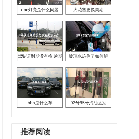
epc灯亮是什么问题
火花塞更换周期
驾驶证到期没有换,逾期
玻璃水冻住了如何解
怎么办??
决？
bba是什么车
92号95号汽油区别
推荐阅读