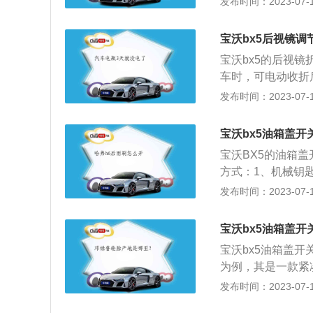
发布时间：2023-07-17
在左边的组合开关
时一定要关闭远光
宝沃bx5后视镜调
到对方驾驶员的视
宝沃bx5的后视
车时，可电动收折
员坐在驾驶室座位
发布时间：2023-07-17
料：1、宝沃BX5
250牛米，在转速
宝沃bx5油箱盖开
匹配有6挡手动或
宝沃BX5的油箱
日常用车的需求。2
方式：1、机械钥
能、高舒适性、低
野车上能见到，现
发布时间：2023-07-17
增压使得这款车的
2、车内开关方式
力需求。
当然要更加方便。
宝沃bx5油箱盖开
上，有的会在左前
宝沃bx5油箱盖开
注意，车内开关很
为例，其是一款紧凑型
得一定要熄火。3
m，轴距为2685m
发布时间：2023-07-17
种，车主只需将车
立悬架，后悬架是
候，记得一定上中