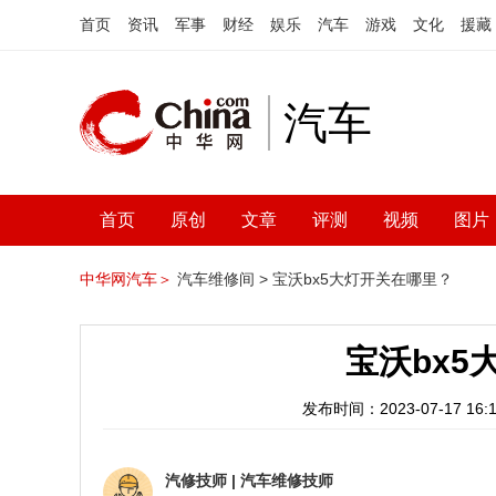
首页
资讯
军事
财经
娱乐
汽车
游戏
文化
援藏
汽车
首页
原创
文章
评测
视频
图片
中华网汽车＞
汽车维修间 >
宝沃bx5大灯开关在哪里？
宝沃bx5
发布时间：2023-07-17 16:1
汽修技师
|
汽车维修技师