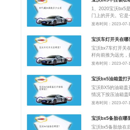
式，会根据光线明
是24小时都可能
1、2020宝沃b
使用的时候：如果
线、还有紧急情况
门上的开关。它是
灯，这样是为了避
其他车辆和行人注
bx5有此装置，
发布时间：2023-07-17
标准。
门锁和玻璃无法单独
格相近的车型中，
宝沃车灯开关在哪
价格在15-20万
宝沃bx7车灯开
高。
杆向前推为远光，
方向盘上，有的在
发布时间：2023-07-17
具体车灯的详细位
按钮，向下按下即
宝沃bx5油箱盖打
为打开前雾灯，再
宝沃BX5的油箱
的在控制面板上，
情况下按压油箱盖
是上下扳动)。应
的箱子。形状是方
发布时间：2023-07-17
这个口只有瓶子的
注意：打开燃油箱
宝沃bx5备胎在哪
可能溢出和溅出油
宝沃bx5备胎放
切勿进入车内，若