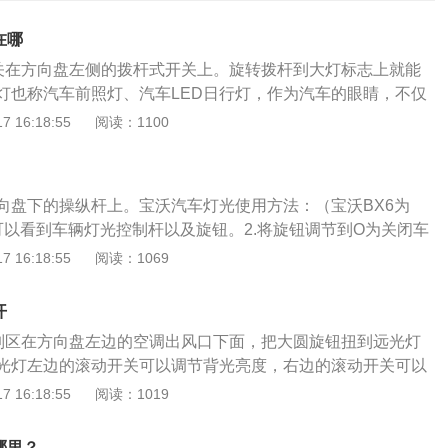
在哪
开关在方向盘左侧的拨杆式开关上。旋转拨杆到大灯标志上就能
灯也称汽车前照灯、汽车LED日行灯，作为汽车的眼睛，不仅
外在形象，更与夜间开车或坏天气条件下的安全驾驶紧密联
 16:18:55
阅读：1100
：1、近光、远光灯主要功能用于夜间行驶照明，近光灯用于
，远光灯用于无路灯或者高速公路等郊外的道路。2、示宽灯
出车身的宽度与长度，提醒其他车辆和行人看到自己，从后视
向盘下的操纵杆上。宝沃汽车灯光使用方法：（宝沃BX6为
时，还有雨雾天气时，就要开启示宽灯，以增加行驶安全。
可以看到车辆灯光控制杆以及旋钮。2.将旋钮调节到O为关闭车
了不增加蓄电池负荷，白天不宜开大灯，这种白天行驶的灯光
O档位为自动灯光档位。4.旋钮调节到下图的位置为示宽灯。5.旋
 16:18:55
阅读：1069
来白天行驶提示其他车辆和行人注意安全的。4、转向灯是24
位为近光灯。6.中间的两个按钮为车辆雾灯的使用。7.汽车的
用来提示其他车辆或者行人要转向用的，一般转弯、并线、还
为转向灯的使用。8.灯光杆向前推为远光灯档位，向后拉为单
闪灯都是其来实现，发出黄色且规律闪烁的灯光，提示其他车
开
功用是：1、近光、远光灯主要功能用于夜间行驶照明，近光
。
控制区在方向盘左边的空调出风口下面，把大圆旋钮扭到远光灯
市道路，远光灯用于无路灯或者高速公路等郊外的道路；2、
光灯左边的滚动开关可以调节背光亮度，右边的滚动开关可以
间显示出车身的宽度与长度，提醒其他车辆和行人看到自己，
更多相关资料如下：1、功能：宝沃bx5的灯光控制面板，总共
 16:18:55
阅读：1019
后路况时，还有雨雾天气时，就要开启示宽灯，以增加行驶安
边为灯光开关区域，中间为仪表亮度调节，右边为大灯高度调
灯为了不增加蓄电池负荷，白天不宜开大灯，这种白天行驶的
自动大灯功能，当灯光调节开关指到auto模式时则是自动模
门用来白天行驶提示其他车辆和行人注意安全的；4、转向灯
哪里？