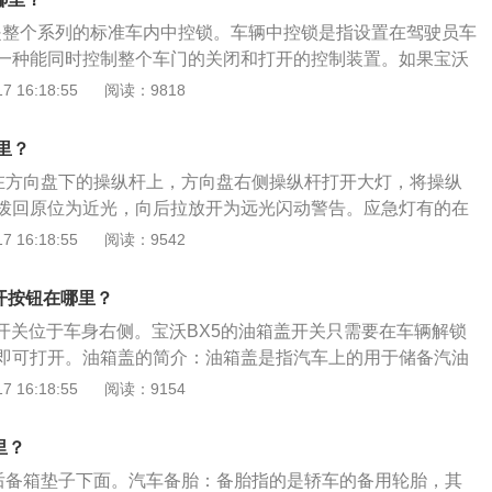
暗来开启或者关闭大灯，然后就是示宽灯和大灯。2、远光灯
用到，用来提示其他车辆或者行人要转向用的，一般转弯、并
x5是整个系列的标准车内中控锁。车辆中控锁是指设置在驾驶员车
遇到会车时一定要关闭远光灯，等待会车结束后再开启远光
下的双闪灯都是其来实现，发出黄色且规律闪烁的灯光，提示
一种能同时控制整个车门的关闭和打开的控制装置。如果宝沃
免远光灯晃到对方驾驶员的视线造成意外，这也是文明开车的
意安全。
则宝沃bx5车主将按下驾驶员座椅旁的开关按钮，其他三个车门的
 16:18:55
阅读：9818
控制，由宝沃bx5车主单独控制。2、在与2020年宝沃bx5价
是否有许多车型配置了中控锁？《车主指南》统计有3006款，
里？
之间。配备内置中控锁的车型比例为98.40%，整体配置比例很
关在方向盘下的操纵杆上，方向盘右侧操纵杆打开大灯，将操纵
拨回原位为近光，向后拉放开为远光闪动警告。应急灯有的在
方向盘前下方，一般为红色，较醒目。以下补充介绍宝沃bx7
 16:18:55
阅读：9542
置：应急灯（双跳灯）：通常是在中控台附近，为唯一的红色
是双跳。雾灯：通常在大灯操纵杆上，有雾灯标志，向前旋转
开按钮在哪里？
向后旋转为打开后雾灯。远光灯及近光灯：有的在转向灯处有
盖开关位于车身右侧。宝沃BX5的油箱盖开关只需要在车辆解锁
远近光转换只需上下扳动手柄即可(转向时是左右扳动,远近光
即可打开。油箱盖的简介：油箱盖是指汽车上的用于储备汽油
急灯在仪表台上，标志是两个套在一起的三角形。
形，用不锈钢做成，密封性很好。只有一个小小的圆形入口，
 16:18:55
阅读：9154
盖子一样大，便于储存。一般是放在汽车的尾部。油箱盖加油
盖加注燃油时，必须将加油枪正确置于加油口内，否则，燃油
里？
箱。溢出和溅出的燃油可能引发火灾，烧伤人员。添加燃油时
在后备箱垫子下面。汽车备胎：备胎指的是轿车的备用轮胎，其
不得不进入车内，则必须关闭车门，并在再次接触加油枪前应