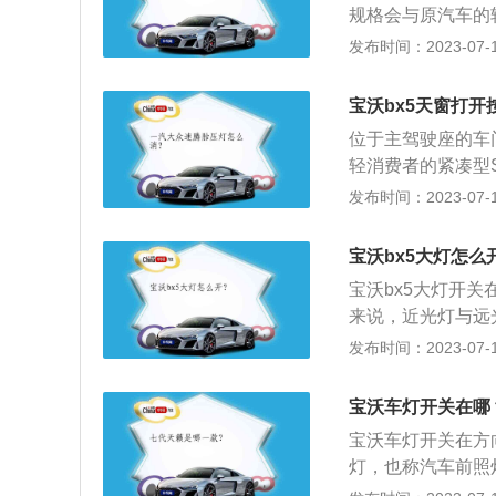
规格会与原汽车的
触摸一下金属表面
换故障轮胎会采用
发布时间：2023-07-17
可能引发火灾。
式的备胎。定期检
检测，而一些不专
宝沃bx5天窗打开
有无磨损和裂痕，
位于主驾驶座的车
胎侧有细小裂纹，
轻消费者的紧凑型
容易发生爆胎。
点。在外形设计上
发布时间：2023-07-17
背式车尾，让车辆
在2017一举获
宝沃bx5大灯怎么
布局，为车辆提供
宝沃bx5大灯开
2685mm同级
来说，近光灯与远
适性。
满足使用。关于车
发布时间：2023-07-17
车辆夜间行驶在道
倒车灯：倒车灯在
宝沃车灯开关在哪
示后面车辆正在倒
宝沃车灯开关在方
灯，也称汽车前照
的外在形象，更与