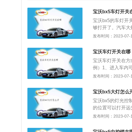
宝沃bx5车灯开关
宝沃bx5的车灯
够打开了。汽车大
关系到一个车主的
发布时间：2023-07-17
系。车灯的功用是
有路灯的城市道路
宝沃车灯开关在哪
主要用于夜间显示
宝沃车灯开关在方
镜看不清车后路况
例）1、进入车内
3、日间行车灯为
辆灯光。3.AUT
发布时间：2023-07-17
就产生了，专门用
钮调节到右侧的档
小时都可能用到，
灯光杆向上向下推
有紧急情况下的双
宝沃bx5大灯怎么
次远光灯。车灯的
辆和行人注意安全
宝沃bx5的灯光
灯用于有路灯的城
的位置可以打开远
示宽灯主要用于夜
调节灯光的高低。
发布时间：2023-07-17
从后视镜看不清车
有3个功能区，左
全；3、日间行车
节。宝沃bx5带有
灯光就产生了，专
宝沃bx5中控锁在