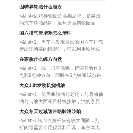
固特异轮胎什么档次
<&list>固特异轮胎是高档品牌，是美国
的汽车轮胎品牌。虽然是高档轮胎品
牌，但是中高低端的轮胎都有生产，这
国六排气管堵塞怎么清理
也是为了更好的开拓市场。
<&list>1、当车主发现自己的国六车排气
管出现堵塞的情况时，可以利用铁丝或
者是细棍，直接将杂物给取出来，如果
在家拿什么练方向盘
堵塞情况比较严重，也可以采取应急措
<&list>1、找一只平底锅，把两耳看作3
施。 <&list>2、直接利用木棍将所有的
点和9点钟方向，同时在6点钟和12点钟
杂物推到排气管里面的位置处，然后将
方向做一个标记。 <&list>2、双手握住
三元催化器拆解开，就可以将堵塞的东
大众1.8t发动机烧机油
平底锅两耳，然后往左打半圈、一圈、
西取出来。但如果是因为积碳过多引起
<&list>1、前后曲轴油封老化：前后曲轴
一圈半的练习，往右同样也要打相同的
的堵塞，就需要将三元催化器泡在草酸
油封与油大面积且持续接触，油的杂质
圈数。 <&list>3、最后强调要反复练
中进行清洗。 <&list>3、也可以利用清
和发动机内持续温度变化使其密封效果
习，这样就可以形成肌肉记忆，在真实
大众冬天过减速带咯吱咯吱响
洗剂对堵塞的情况得到解决，将清洗剂
逐渐减弱，导致渗油或漏油。<&list>2、
驾驶车辆时，不需要记忆也能打好方
放在燃油箱中，与燃油混合后，车辆启
<&list>1.转向器拉杆头有较大间隙，判
活塞间隙过大：积碳会使活塞环与缸体
向。
动时，就可以和汽油一起进入到燃烧
断间隙需要专用仪器和工具，车主本人
的间隙扩大，导致机油流入燃烧室中，