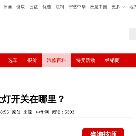
插画
健康
公益
优选
法制
守艺中华
应急中国
更多
地
选车
报价
汽修百科
特卖活动
经销商
大灯开关在哪里？
8:55
原创
来源：中华网
阅读：5393
咨询技师