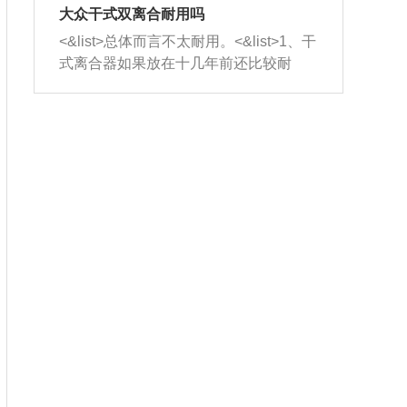
室，最后形成废气排出，就可以让三元
无法制作，需要将车辆送到修理厂或4s
造成烧机油。<&list>3、机油粘度。使用
大众干式双离合耐用吗
催化器得到清洗，排气管堵塞的情况就
店；<&list>2.车辆半轴套管防尘罩破
机油粘度过小的话，同样会有烧机油现
<&list>总体而言不太耐用。<&list>1、干
能够得到解决。
裂，破裂后会出现漏油现象，使半轴磨
象，机油粘度过小具有很好的流动性，
式离合器如果放在十几年前还比较耐
损严重，磨损的半轴容易损坏，产生异
容易窜入到气缸内，参与燃烧。<&list>
用，但是由于现在的汽车发动机动力输
响；<&list>3.稳定器的转向胶套和球头
4、机油量。机油量过多，机油压力过
出越来越高，使得干式离合器散热不足
老化，一般是使用时间过长造成的。解
大，会将部分机油压入气缸内，也会出
的缺陷也逐渐暴露出来。<&list>2、由于
决方法是更换新的质量好的转向橡胶套
现烧机油。<&list>5、机油滤清器堵塞：
干式双离合的工作环境暴露在空气中，
和球头。
会导致进气不畅，使进气压力下降，形
而离合器的散热也是通离合器罩上面的
成负压，使机油在负压的情况下吸入燃
几个小孔来进行散热。但是在行驶过程
烧室引起烧机油。<&list>6、正时齿轮或
中变速箱需要换挡，就不得不使得离合
链条磨损：正时齿轮或链条的磨损会引
器频繁工作。<&list>3、长时间的低速行
起气阀和曲轴的正时不同步。由于轮齿
驶以及过于频繁的启停，导致离合器的
或链条磨损产生的过量侧隙，使得发动
温度不断升高，而低速行驶时空气流动
机的调节无法实现：前一圈的正时和下
效率不高，无法将离合器中的热量有效
一圈可能就不一样。当气阀和活塞的运
的带走，导致离合器内部的温度不断升
动不同步时，会造成过大的机油消耗。
高，加速离合器的磨损。
解决方法：更换正时齿轮或链条。<&list
>7、内垫圈、进风口破裂：新的发动机
设计中，经常采用各种由金属和其他材