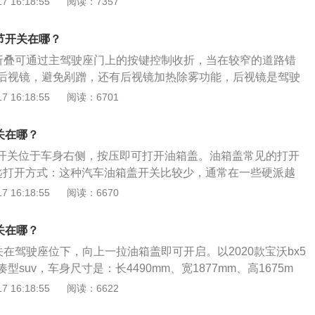
 16:18:55
阅读：7357
上。2、远光灯的使用：在远光灯使用的时候，如果遇到会车
灯，等待会车结束后再开启远光灯，这样是为了避免远光灯晃
节开关在哪？
线造成意外，这也是文明开车的标准。
镜折叠可通过主驾驶座门上的按键控制收折，当在较窄的道路错
后视镜，避免剐蹭，还有后视镜加热除雾功能，后视镜是驾驶
上直接获取汽车后方、侧方和下方等外部信息的工具。拓展资
 16:18:55
阅读：6701
搭载的1.4T涡轮增压发动机，最大功率是150马力，最大扭矩是
为1750-4000rpm时这款车达到最大扭矩，传动系统方面这款车
关在哪？
6挡手自一体变速箱，动力表现非常不错，完全能够满足这款车
盖开关位于车身右侧，按压即可打开油箱盖。油箱盖常见的打开
、宝沃BX5配备的1.4T涡轮增压发动机轻量化的机身具备高性
匙打开方式：这种汽车油箱盖开关比较少，通常在一些硬派越
油耗和低排放的特点，其缸内直喷技术和轻质量机械控制涡轮
在家用车不会用到机械钥匙打开，因为使用起来相对复杂。
 16:18:55
阅读：6670
动力表现非常不错，能够充分满足起步阶段和高速超车是的动
：车内开关是目前最常见开启油箱门的方式，与钥匙开启相比
车内开关在不同车型有不同位置，有的会在驾驶座左侧地板
关在哪？
门门板上或者中控台上，标识都是一个加油机的样式。不过要
关在驾驶座位下，向上一拉油箱盖即可开启。以2020款宝沃bx5
容易让车主忘记熄火就加油的情况，所以车主要留意加油前记
suv，车身尺寸是：长4490mm、宽1877mm、高1675m
、按压式开启方式：按压式开启油箱门是目前最为方便的一
m，整备质量为1525kg。2020款宝沃bx5前悬架是麦弗逊式独
 16:18:55
阅读：6622
停好后加油员直接来加油即可。不过车主在不是停车加油的时
多连杆式独立悬架，其搭载了1.4t涡轮增压发动机，最大马力
控锁，否则油箱盖可以打开。