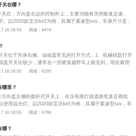
矩是250nm，最大功率是110kw。
开关在哪？
航开关在：方向盘右边的控制杆上，主要功能有关闭恢复定速、
。以2020款宝沃bx5为例，其属于紧凑型suv，车身尺寸是：
877mm、高1675mm，轴距为2685mm，油箱容积为60l，整备
 16:18:55
阅读：6474
。2020款宝沃bx5前悬架是麦弗逊式独立悬架，后悬架是多连杆式
2.0l涡轮增压发动机，最大马力是150ps，最大功率是110k
？
0nm，与其匹配的是6挡手自一体变速箱。
盖开关位于车身右侧。油箱盖常见的打开方式：1、机械钥匙打开
箱盖开关比较少，通常在一些硬派越野车上能见到，现在家用
匙打开，因为使用起来相对复杂。2、车内开关方式。车内开
 16:18:55
阅读：6193
启油箱门的方式，与钥匙开启相比当然要更加方便。车内开关
位置，有的会在驾驶座左侧地板上，有的会在左前门门板上或
在哪里？
都是一个加油机的样式。不过要注意，车内开关很容易让车主
关在方向盘左侧的拨杆式开关上，在没有路灯或道路笔直且视线
情况，所以车主要留意加油前记得一定要熄火。3、按压式开
使用远光灯。以2020款宝沃bx5为例，其属于紧凑型suv，车
启油箱门是目前最为方便的一种，车主只需将车停好后加油员
mm、宽1877mm、高1675mm，轴距为2685mm，油箱容积为
 16:18:55
阅读：5786
不过车主在不是停车加油的时候，记得一定上中控锁，否则油
沃bx5搭载了2.0l涡轮增压发动机，最大马力是150ps，最大功率
下是扩展资料：1、推荐加注95号汽油。2、宝沃BX5的油箱盖
扭矩是250nm，与其匹配的是6挡手自一体变速箱，前悬架是麦
解锁情况下按压油箱盖即可打开。
在哪？
后悬架是多连杆式独立悬架。