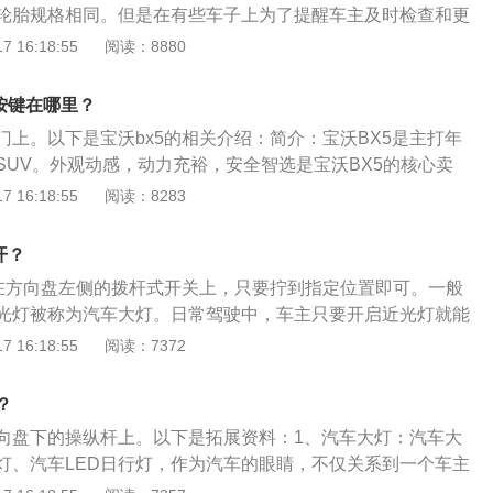
轮胎规格相同。但是在有些车子上为了提醒车主及时检查和更
，这样可去除身上的静电荷，否则，可能产生电火花，加油时
特殊颜色轮圈备胎、小备胎、折叠备胎、零压续行轮胎等等形
 16:18:55
阅读：8880
测备胎：日常保养中或者长途出游前，很少有车主对备胎进行
业的维修店也经常会疏忽这一点。备胎检测主要是检查胎压和
按键在哪里？
在胎纹磨损到磨损标志线之前，要尽早对轮胎进行更换。如果
门上。以下是宝沃bx5的相关介绍：简介：宝沃BX5是主打年
就不能用它跑长途或高速行车，因为轮胎侧壁较薄，高速行车
SUV。外观动感，动力充裕，安全智选是宝沃BX5的核心卖
：宝沃BX5以年轻、动感为主调。充满张力的车头设计，与溜
 16:18:55
阅读：8283
的动感元素进一步得到放大。凭借出色的外观设计，宝沃BX5
得德国红点设计大奖。内饰上：宝沃BX5采用了鹰翼式的宽体座舱
开？
了驾乘氛围。电动开合的全景天窗，悬浮式智能触控中控屏，
关在方向盘左侧的拨杆式开关上，只要拧到指定位置即可。一般
领先轴距以及超大的储物空间，也进一步提升了乘驾人员的出行舒
光灯被称为汽车大灯。日常驾驶中，车主只要开启近光灯就能
灯的相关信息如下：1、简介：车灯就是指车辆上的灯具、是
 16:18:55
阅读：7372
路照明的工具，也是发出各种车辆行驶信号的提示工具。2、
驾驶者挂上倒档时自动开启，它是白色透明的灯，主要是起提
？
车的作用。
向盘下的操纵杆上。以下是拓展资料：1、汽车大灯：汽车大
灯、汽车LED日行灯，作为汽车的眼睛，不仅关系到一个车主
夜间开车或坏天气条件下的安全驾驶紧密联系。多数的灯开关