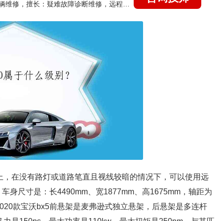
国家认证的汽车维修技师，15年德美日等各系车辆维修，擅长：疑难故障诊断维修，远程维修技术指导
关上，在没有路灯或道路笔直且视线较暗的情况下，可以使用远
车身尺寸是：长4490mm、宽1877mm、高1675mm，轴距为
g。2020款宝沃bx5前悬架是麦弗逊式独立悬架，后悬架是多连杆