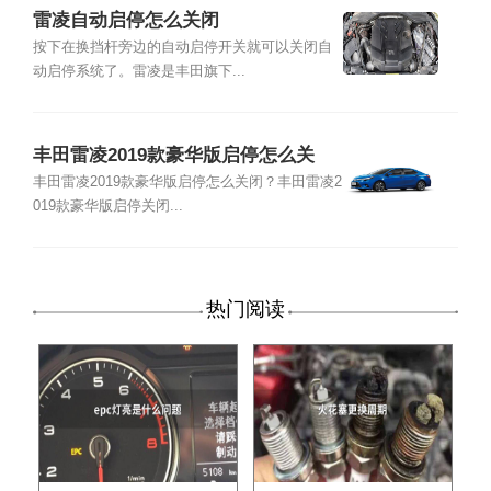
雷凌自动启停怎么关闭
按下在换挡杆旁边的自动启停开关就可以关闭自
动启停系统了。雷凌是丰田旗下...
丰田雷凌2019款豪华版启停怎么关
闭？丰田雷凌2019款启停关闭的方法
丰田雷凌2019款豪华版启停怎么关闭？丰田雷凌2
019款豪华版启停关闭...
热门阅读