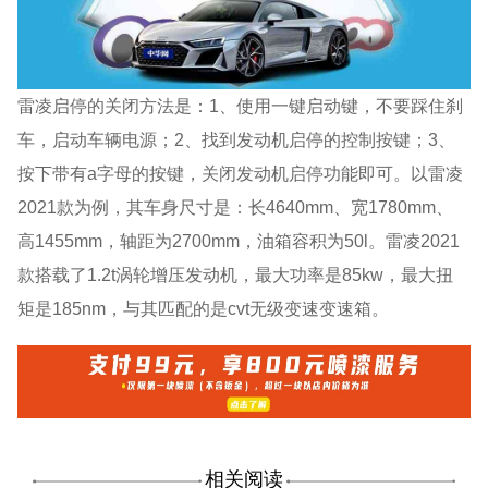
雷凌启停的关闭方法是：1、使用一键启动键，不要踩住刹
车，启动车辆电源；2、找到发动机启停的控制按键；3、
按下带有a字母的按键，关闭发动机启停功能即可。以雷凌
2021款为例，其车身尺寸是：长4640mm、宽1780mm、
高1455mm，轴距为2700mm，油箱容积为50l。雷凌2021
款搭载了1.2t涡轮增压发动机，最大功率是85kw，最大扭
矩是185nm，与其匹配的是cvt无级变速变速箱。
相关阅读