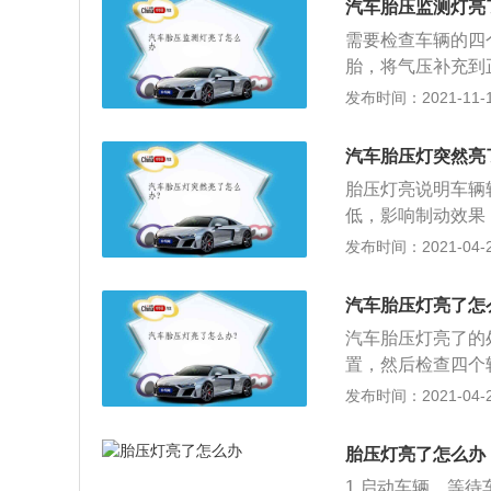
汽车胎压监测灯亮
驶汽车。在使用汽
需要检查车辆的四
车轮胎是唯一与地
胎，将气压补充到
使用。需要注意的
熄灭，车辆可正常
发布时间：2021-11-10
生变化而报警，在
轮胎因慢漏气或者
的胎压监测系统分
警；建议看看4个
监测，汽车的胎压
汽车胎压灯突然亮
补一下，如果胎压
保证胎压正常是非
胎压灯亮说明车辆
行驶过程中对轮胎
低，影响制动效果
确保行车安全。
轮胎胎面中央的花
发布时间：2021-04-28
影响到其他零部件
汽车胎压灯亮了怎
汽车胎压灯亮了的
置，然后检查四个
么就说明没有问题
发布时间：2021-04-26
胎压检测灯再次亮
检测了，需要注意
胎压灯亮了怎么办
1.启动车辆，等