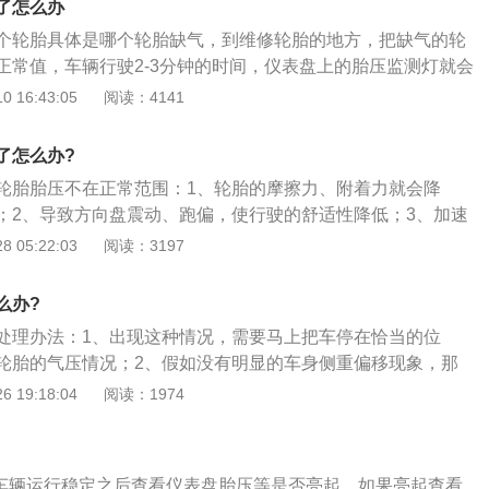
了怎么办
车的过程中，要定期对汽车进行保养，尤其是汽车的轮胎，汽
个轮胎具体是哪个轮胎缺气，到维修轮胎的地方，把缺气的轮
面接触的零部件，只有汽车轮胎的状态正常才能保证汽车正常
正常值，车辆行驶2-3分钟的时间，仪表盘上的胎压监测灯就会
是，在更换轮胎或者是轮胎充气之后，胎压监测会因为胎压发
行驶。胎压报警灯亮说明四个轮胎胎压不在正常范围，一般是
 16:43:05
阅读：4141
这种状态下也需要重新保存胎压。值得一提的是，汽车上搭载
扎钉子了造成轮胎缺气，或者轮胎胎压过高，就会引起胎压报
为两种类型，一种是间接式胎压监测，另外一种是直接式胎压
轮子，如果哪个轮胎胎压低了，就是那个轮胎漏气了，建议修
不仅会影响汽车的安全性，同时也会影响汽车的舒适性，所以
了怎么办?
过高可以放气和其它轮胎保持平衡。胎压监测的作用是在汽车
常重要的。
轮胎胎压不在正常范围：1、轮胎的摩擦力、附着力就会降
气压进行实时自动监测，并对轮胎漏气和低气压进行报警，以
；2、导致方向盘震动、跑偏，使行驶的舒适性降低；3、加速
纹局部磨损，使轮胎寿命下隆；4、车身的震动变大，间接会
 05:22:03
阅读：3197
的寿命。
么办?
处理办法：1、出现这种情况，需要马上把车停在恰当的位
轮胎的气压情况；2、假如没有明显的车身侧重偏移现象，那
，上车重新启动汽车后，可以对胎压系统进行复位；3、如果
 19:18:04
阅读：1974
起或者不熄灭时，就需要驾车到附近的修理店对车胎进行全面
的是驾驶的路途上要缓慢行驶，避免坑洼路段。
待车辆运行稳定之后查看仪表盘胎压等是否亮起，如果亮起查看