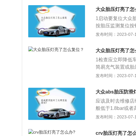
车，其车身外观尺寸为
大众胎压灯亮了怎
1启动要复位大众
按胎压监测复位按
测系统就会存储这
发布时间：2023-07-17
压灯就可以复位。
大众胎压灯亮了怎
1检查应立即降低
简易充气装置或胎
没有可以慢慢行驶
发布时间：2023-07-17
大众abs胎压防
应该及时去维修店
般低于1.8bar
压监测没有复位：
发布时间：2023-07-17
记录的还是原先的
可。胎压传感器损
crv胎压灯亮了怎