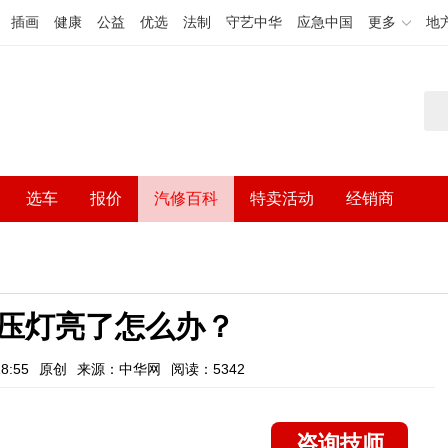
插画
健康
公益
优选
法制
守艺中华
应急中国
更多
地
选车
报价
汽修百科
特卖活动
经销商
压灯亮了怎么办？
8:55
原创
来源：中华网
阅读：5342
咨询技师