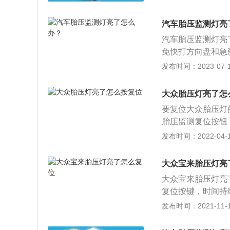
长宽高分别为4670
型均搭载型号EA2
汽车胎压监测灯亮
机和1.4L涡轮增
汽车胎压监测灯亮
免快打方向盘和急
有自带简易充气设
发布时间：2023-07-17
驶，找到就近的服
理，如果胎压平衡
大众胎压灯亮了怎
胎的平衡重力被打
要复位大众胎压灯
旁边检查，发现扎
胎压监测复位按钮
入的异物是三角形
会存储这个时候的
发布时间：2022-04-11
了。有的车型是可
关，然后通过转向
大众宝来胎压灯亮
择“舒适系统设置”
大众宝来胎压灯亮
显示胎压监测的状
复位按键，时间持
灯就会复位了。
会熄灭。如果在驾
发布时间：2021-11-10
低汽车的行驶速度
态。如果汽车的轮