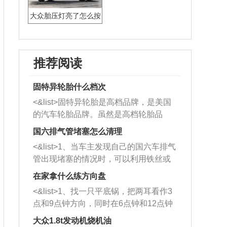
大众胎压灯亮了怎么按
复位
推荐阅读
固特异轮胎什么档次
<&list>固特异轮胎是高档品牌，是美国
的汽车轮胎品牌。虽然是高档轮胎品
牌，但是中高低端的轮胎都有生产，这
国六排气管堵塞怎么清理
也是为了更好的开拓市场。
<&list>1、当车主发现自己的国六车排气
管出现堵塞的情况时，可以利用铁丝或
者是细棍，直接将杂物给取出来，如果
在家拿什么练方向盘
堵塞情况比较严重，也可以采取应急措
<&list>1、找一只平底锅，把两耳看作3
施。 <&list>2、直接利用木棍将所有的
点和9点钟方向，同时在6点钟和12点钟
杂物推到排气管里面的位置处，然后将
方向做一个标记。 <&list>2、双手握住
三元催化器拆解开，就可以将堵塞的东
大众1.8t发动机烧机油