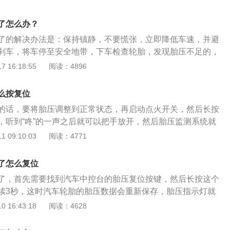
m、1806mm、1474mm，轴距为2688mm。大众朗逸在售车
11的发动机，有两种排量可供选择，分别为1.5L自然吸气发动
了怎么办？
压发动机。
了的解决办法是：保持镇静，不要慌张，立即降低车速，并避
刹车，将车停至安全地带，下车检查轮胎，发现胎压不足的，
备，可以对每个轮胎测压并充气；如果没有设备，可以慢慢行
 16:18:55
阅读：4896
务站或者汽车修理处检查轮胎。胎压监测是利用重力平衡原
的状态下，就可以显示正常；如果轮胎被扎泄气，导致问题轮
么按复位
破，监测系统开始报警，这种情况可以将车开到安全地带的路
的话，要将胎压调整到正常状态，再启动点火开关，然后长按
钉，不要马上拔掉，可以开到轮胎店或者洗车店补胎，如果扎
，听到“咚”的一声之后就可以把手放开，然后胎压监测系统就
或者过大，就需要换备胎，否则有爆胎的危险。
正常胎压数据，然后自动清除原先的数据，胎压灯就可以复位
 09:10:03
阅读：4771
以通过中控屏来复位胎压灯的，比如像大众途锐，打开点火开
柱开关或者是方向盘上面的按钮进入到组合仪表菜单，然后选
了怎么复位
，点击“轮胎压力”的选项。接着继续选择“压力监控”，仪表就会
了，首先需要找到汽车中控台的胎压复位按键，然后长按这个
况，然后在设置里选择储存轮胎压力，选择确认。这样子胎压
续3秒，这时汽车轮胎的胎压数据会重新保存，胎压指示灯就
驶汽车的过程中胎压指示灯点亮，在这种情况下，应该及时降
 16:43:18
阅读：4628
，避免快速打方向和急刹车，需要尽快检查汽车轮胎的使用状
胎出现异常，不能继续行驶，一定要打电话救援，不要强行驾