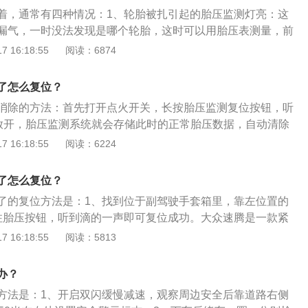
相连，如果在行驶中轮胎被磕顶坏胎压传感器，也会导致胎压
着，通常有四种情况：1、轮胎被扎引起的胎压监测灯亮：这
传感器的损坏问题，只能更换全新的配件。大切诺基标准胎压
漏气，一时没法发现是哪个轮胎，这时可以用胎压表测量，前
r，根据具体情况不同有差。ABS故障灯常亮原因1：ABS⻋速传感器
若缺气，就补足，然后再观察胎压报警灯。2、胎压过高：当有轮胎
 16:18:55
阅读：6874
泥浆等其它污染源覆盖，影响传感器感应相应的⻋速信号，使
会触发胎压监测灯亮。3、低胎压行车时间过长引起的胎压监测灯
别⻋速，不能断定⻋轮的滑移率，进⽽不能发出相应动作指令来
压过低，高速运转使胎温升高，进而引起的胎压升高，这时应
理：清洁⻋速传感器上的脏物，调整好⻋速传感器与信号⻮圈
了怎么复位？
换备胎。4、久未加气的胎压变低引起的胎压监测灯亮：当气
正常。原因2：由于系统线路之间连接松懈，ABS继电器接触
消除的方法：首先打开点火开关，长按胎压监测复位按钮，听
时，引起的胎压监测灯亮，所以平时应做检查，看胎压检测器是否
良⽽使系统故障。最常⻅的是⻋速传感器线插松脱⽽引起故
后放开，胎压监测系统就会存储此时的正常胎压数据，自动清除
BS电脑的故障记忆中⼀样会显示⻋速传感器信号不良。如何处
仪表盘的故障灯熄灭，胎压复位就完成了。常用的胎压监测方
 16:18:55
阅读：6224
处，有松动的重新连接。
接式胎压监测：直接式胎压监测装置是利用安装在每一个轮胎
直接测量轮胎的气压，利用无线发射器将压力信息从轮胎内部
了怎么复位？
模块上，然后对各轮胎气压数据进行显示。间接式胎压监测：
了的复位方法是：1、找到位于副驾驶手套箱里，靠左位置的
低时，车辆的重量会使该轮的滚动半径变小，导致其转速比其
住胎压按钮，听到滴的一声即可复位成功。大众速腾是一款紧
较轮胎之间的转速差别，以达到监视胎压的目的。轮胎智能监
其车身尺寸是：长4753mm、宽1800mm、高1462mm，轴
 16:18:55
阅读：5813
)介绍：它兼有上述两个系统的优点，在两个互相成对角的轮胎内装
油箱容积为50l。大众速腾搭载了1.2t涡轮增压发动机和5挡手动变
装备一个4轮间接系统。
5kw，最大扭矩是175nm，其驱动方式是前置前驱，前悬架使
办？
悬架，后悬架使用了多连杆式独立悬架。
方法是：1、开启双闪缓慢减速，观察周边安全后靠道路右侧