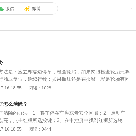
微信
微博
办
方法是：应立即靠边停车，检查轮胎，如果肉眼检查轮胎无异
行胎压复位，继续行驶；如果胎压还是在报警，就是轮胎有问
。胎压指的是轮胎内部空气的压强，其是汽车的血压，胎压的
 16:18:55
阅读：1028
和动力有着重要的作用。轮胎的作用是：1、支持车辆全部重
；2、传送牵引和制动扭力，保证车轮和路面之间良好的附着
了怎么清除？
力性、制动性、通过性；3、防止汽车零部件受到剧烈震动和
了清除的办法：1、将车停在车库或者安全区域；2、启动车
点亮，点击红框所选按键；3、在中控屏中找到红框所选轮
、点击红框所选SET按键；5、点击红框所选确定按键，进入下
 16:18:55
阅读：9444
击胎压监测初始化即可。大众速腾是一汽大众旗下的一款轿