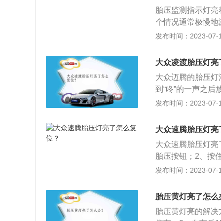
部，与轮胎充气口
胎压监测指示灯亮
故障灯亮起。对于
个情况通常极慢地
为2.4-2.5ba
2.3，后2.5，
发布时间：2023-07-17
感应部分被泥⼟、
超过3.0bar也
ABS电脑⽆法判
亮：若某个轮胎胎
调节制动。如何处
大众凌渡胎压灯亮
及时停车休息或更
的间隙，即可恢复
大众迈腾的胎压灯
压低于1.8以下
不良等引起信号不
到“咚”的一声之
正常。
障，这种情况在A
原先的数据，最后
发布时间：2023-07-17
理：检查线路连接
式有以下3种：直
里的压力传感器来
大众速腾胎压灯亮
发送到中央接收器
大众速腾胎压灯亮
当某轮胎的气压降
胎压按钮；2、按
他车轮快。通过比
凑型4门5座三厢车，
发布时间：2023-07-17
控系统(TPMS
距为2731mm，
备直接传感器，并
速箱，最大功率是8
胎压黄灯亮了怎么
用了麦弗逊式独立
胎压黄灯亮的解决