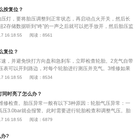
长4753mm、宽1800mm、高1462mm，轴距为2731mm。
么按复位？
胎压灯，要将胎压调整到正常状态，再启动点火开关，然后长
钮2存储数据听到“咚”的一声之后就可以把手放开，然后胎压监
个时候的正常胎压数据。3复位然后自动清除原先的数据，胎
 16:18:55
阅读：8561
么复位？
车速，并避免快打方向盘和急刹车，立即检查轮胎。2充气自带
压表可以开到路边，对每个轮胎进行测压并充气。3维修如果
，找到就近的服务区或者汽车修理处或4s店。
 16:18:55
阅读：8534
滑灯同时亮了怎么办？
维修检查。胎压异常一般有以下3种原因：轮胎气压异常：一
或者高压3.0bar就会报警。此时需要进行轮胎检查和调整气压。胎
轮胎充气后，没有及时地进行胎压复位，导致胎压监测系统中
 16:18:55
阅读：6879
数据，胎压监测指示灯亮就会亮。此时只要进行胎压复位即
坏：胎压传感器是用来监测轮胎胎压的，直接安装在轮胎内
么办?