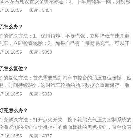
150米左右处设置安全警示标志；3、下车后绕车一圈，分别检
破损及时更换备胎。胎压黄灯亮的原因是：1、轮胎被扎；2、
 16:18:55
阅读：5454
时补充胎压；3、轮胎的胎压传感器故障；4、汽车换胎或者补
未进行重置。汽车胎压报警的作用是：预防事故发生、延长轮
了怎么办？
悬架系统的磨损。
了的解决方法：1、保持镇静，不要慌张，立即降低车速并避
刹车，立即检查轮胎；2、如果自己有自带简易充气，可以开
胎测压并充气，如果没有的话，可以慢慢行驶，找到就近的服
 16:18:55
阅读：5398
处或4s店。轮胎漏气后会发生车辆跑偏现象，高速时前轮漏气
危害，后轮爆胎、漏气车辆会严重抖动。据统计，高速公路70
了怎么复位？
由轮胎问题产生的，百分之80是因为胎压、胎温的异常造成
了的复位方法：首先需要找到汽车中控台的胎压复位按键，然
键，时间持续3秒，这时汽车轮胎的胎压数据会重新保存，胎
，如果在驾驶汽车的过程中胎压指示灯点亮，在这种情况下，
 16:18:55
阅读：5030
的行驶速度，避免快速打方向和急刹车，需要尽快检查汽车轮
众宝来是大众旗下的一辆紧凑型汽车，大众宝来的车身长宽高
灯亮怎么办？
815mm、1473mm，轴距为2688mm。
灯亮解决方法：打开点火开关，按下轮胎充气压力控制系统的
，轮胎监测的按钮位于换挡杆的前面板处的黑色按钮，直至仪表
存储好新的参后熄灭，胎压灯复位完成。大众朗逸的车身尺寸
 16:18:55
阅读：4977