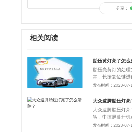
分享：
相关阅读
胎压黄灯亮了怎么
胎压亮黄灯的处理
常，长按复位键进
题，需要更换轮胎
发布时间：2023-07-17
高低对汽车的性能
量，承受汽车负荷
大众速腾胎压灯亮
性，提高汽车的动
大众速腾胎压灯亮
早期损坏。
辆，中控屏幕开机
胎，点击进入；4
发布时间：2023-07-17
一步设置；6、点