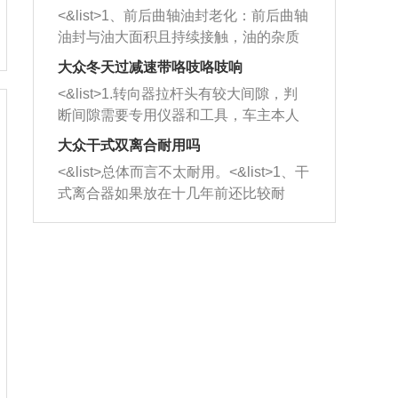
平底锅两耳，然后往左打半圈、一圈、
西取出来。但如果是因为积碳过多引起
<&list>1、前后曲轴油封老化：前后曲轴
一圈半的练习，往右同样也要打相同的
的堵塞，就需要将三元催化器泡在草酸
油封与油大面积且持续接触，油的杂质
圈数。 <&list>3、最后强调要反复练
中进行清洗。 <&list>3、也可以利用清
和发动机内持续温度变化使其密封效果
习，这样就可以形成肌肉记忆，在真实
大众冬天过减速带咯吱咯吱响
洗剂对堵塞的情况得到解决，将清洗剂
逐渐减弱，导致渗油或漏油。<&list>2、
驾驶车辆时，不需要记忆也能打好方
放在燃油箱中，与燃油混合后，车辆启
<&list>1.转向器拉杆头有较大间隙，判
活塞间隙过大：积碳会使活塞环与缸体
向。
动时，就可以和汽油一起进入到燃烧
断间隙需要专用仪器和工具，车主本人
的间隙扩大，导致机油流入燃烧室中，
室，最后形成废气排出，就可以让三元
无法制作，需要将车辆送到修理厂或4s
造成烧机油。<&list>3、机油粘度。使用
大众干式双离合耐用吗
催化器得到清洗，排气管堵塞的情况就
店；<&list>2.车辆半轴套管防尘罩破
机油粘度过小的话，同样会有烧机油现
<&list>总体而言不太耐用。<&list>1、干
能够得到解决。
裂，破裂后会出现漏油现象，使半轴磨
象，机油粘度过小具有很好的流动性，
式离合器如果放在十几年前还比较耐
损严重，磨损的半轴容易损坏，产生异
容易窜入到气缸内，参与燃烧。<&list>
用，但是由于现在的汽车发动机动力输
响；<&list>3.稳定器的转向胶套和球头
4、机油量。机油量过多，机油压力过
出越来越高，使得干式离合器散热不足
老化，一般是使用时间过长造成的。解
大，会将部分机油压入气缸内，也会出
的缺陷也逐渐暴露出来。<&list>2、由于
决方法是更换新的质量好的转向橡胶套
现烧机油。<&list>5、机油滤清器堵塞：
干式双离合的工作环境暴露在空气中，
和球头。
会导致进气不畅，使进气压力下降，形
而离合器的散热也是通离合器罩上面的
成负压，使机油在负压的情况下吸入燃
几个小孔来进行散热。但是在行驶过程
烧室引起烧机油。<&list>6、正时齿轮或
中变速箱需要换挡，就不得不使得离合
链条磨损：正时齿轮或链条的磨损会引
器频繁工作。<&list>3、长时间的低速行
起气阀和曲轴的正时不同步。由于轮齿
驶以及过于频繁的启停，导致离合器的