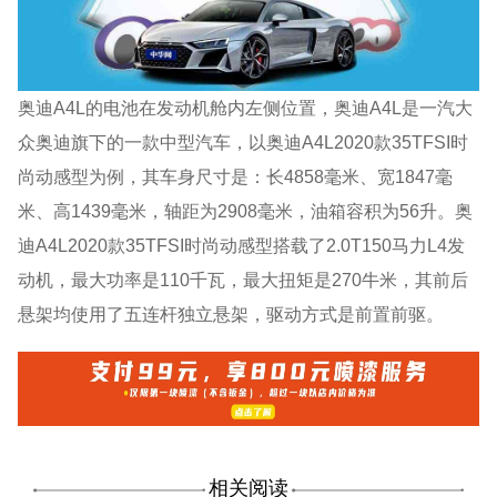
奥迪A4L的电池在发动机舱内左侧位置，奥迪A4L是一汽大
众奥迪旗下的一款中型汽车，以奥迪A4L2020款35TFSI时
尚动感型为例，其车身尺寸是：长4858毫米、宽1847毫
米、高1439毫米，轴距为2908毫米，油箱容积为56升。奥
迪A4L2020款35TFSI时尚动感型搭载了2.0T150马力L4发
动机，最大功率是110千瓦，最大扭矩是270牛米，其前后
悬架均使用了五连杆独立悬架，驱动方式是前置前驱。
相关阅读