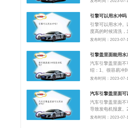
发布时间：2023-07-17
进水的管道，电子
度，一定要从冷凝
引擎可以用水冲吗
片冲歪会影响发动
引擎可以用水冲。
果有水蒸气进入到
度高的时候清洗，
那新火花塞周围难
下冲洗还会产生大
发布时间：2023-07-17
因为车辆使用时间
险盒及行车电脑：
如果不佳，会有一
洗此处。虽然有做
洁一下即可。
引擎盖里面能用水
以防万一。因此清
汽车引擎盖里面不
绍：1、很容易冲
缩的原因，用水一
发布时间：2023-07-17
裂。3、发动机舱
化。如果确实想用
汽车引擎盖里面可
水清洗的注意事项
汽车引擎盖里面不
封住。特别是发电
导致发电机报废。
力不要太大。3、
非常大。因为发动
发布时间：2023-07-17
盖底面。4、水枪
路，线路遇水很容