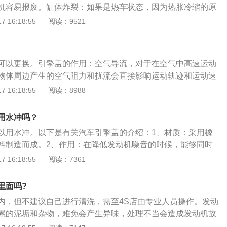
机容易报废。缸体炸裂：如果是热车状态，因为热胀冷缩的原
引擎盖底面。4、水枪不要直接对准进气口，最好也不要直接
害非常大。因为发动机是缸体，受到强冷的刺激容易炸裂。加
 16:18:55
阅读：9521
是热车状态，因为热胀冷缩的原因，用水一冲，伤害非常大。
，受到强冷的刺激容易炸裂。用水清洗的注意事项：尽量在发
。注意水枪的压力不要太大。
可以更换。引擎盖的作用：空气导流，对于在空气中高速运动
物体周边产生的空气阻力和扰流会直接影响运动轨迹和运动速
形可有效调整空气相对汽车运动时的流动方向和对车产生的阻
 16:18:55
阅读：8988
流对车得影响。通过导流，空气阻力可分解成有益力，力高前
，有利于车的行驶稳定。流线型引擎盖外观基本是依照这个原
用水冲吗？
线配件：引擎盖下，都是汽车重要的组成部分，包括发动机、
以用水冲。以下是有关汽车引擎盖的介绍：1、材质：采用橡
系统以及传动系统等等。对车辆至关重要。通过提高引擎盖强
料制造而成。2、作用：在降低发动机噪音的时候，能够同时
防止冲击、腐蚀、雨水、及电干扰等不利影响，充分保护车辆
作时产生的热量，有效保护引擎盖表面上的漆面，防止老化。
 16:18:55
阅读：7361
工作在高温高压易燃环境下，存在由于过热或者是原件意外损
是燃烧、泄露等事故，引擎盖可有效阻挡因爆炸引起的伤害，
里面吗?
有效阻隔空气和阻止火焰的蔓延，降低燃烧风险和损失。
内，但不建议自己进行清洗，需至4S店由专业人员操作。发动
累的泥垢和杂物，难免会产生异味，处理不当会造成发动机故
清洗发动机舱需要控制好水枪的水流、射速、水量，注意不能