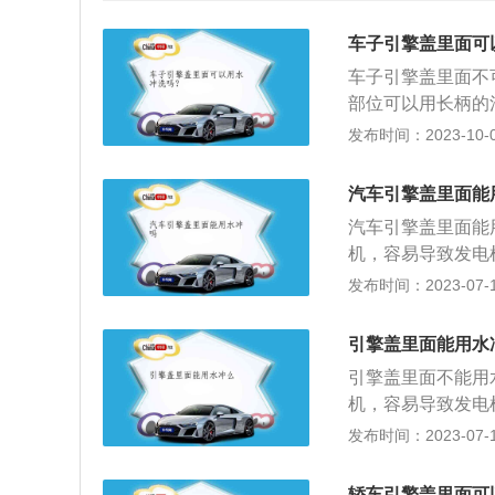
车子引擎盖里面可
车子引擎盖里面不
部位可以用长柄的
机，发电机容易报
发布时间：2023-10-09
害非常大。3、发
的老化。用水清洗
汽车引擎盖里面能
布遮盖或用塑料胶
汽车引擎盖里面能
冲洗，注意水枪的
机，容易导致发电
干净，特别是引擎
伤害非常大。因为
发布时间：2023-07-17
项：1、注意天气
路，线路遇水很容
射下清洗。2、注
下：1、将发电机
盖、通风孔、空调
引擎盖里面能用水
发动机冷却之后冲
引擎盖里面不能用
发动机室彻底擦拭
机，容易导致发电
好也不要直接冲洗
高，再加上发动机
发布时间：2023-07-17
存在对车主本人造
这些线路不能碰水
轿车引擎盖里面可