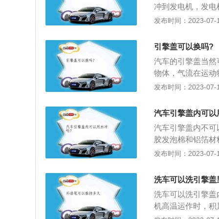
冲到发电机，发电
擦拭干净，特别是
因，用水一冲，伤
发布时间：2023-07-17
冲洗线头。
快线路老化：如果
因为发动机是缸体
引擎盖可以换吗?
动机冷却之后冲洗
汽车的引擎盖当然
物体，气流在运动
度，通过引擎盖外
发布时间：2023-07-17
碍力作用，减小气
轮轮胎对地的力量
汽车引擎盖内可以
理设计的。周边管
汽车引擎盖内不可
电路、油路、刹车
胶发泡棉和铝箔材
度和构造，可充分
隔离由于发动机工
发布时间：2023-07-17
的正常工作。
3、防止意外：擎
坏而发生爆炸或者
洗车可以洗引擎盖
起到防护盾作用。
洗车可以洗引擎盖
机高温运作时，积
障或者电路短路，