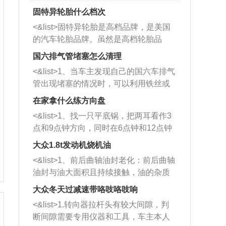
固特异轮胎什么档次
<&list>固特异轮胎是高档品牌，是美国
的汽车轮胎品牌。虽然是高档轮胎品
牌，但是中高低端的轮胎都有生产，这
国六排气管堵塞怎么清理
也是为了更好的开拓市场。
<&list>1、当车主发现自己的国六车排气
管出现堵塞的情况时，可以利用铁丝或
者是细棍，直接将杂物给取出来，如果
在家拿什么练方向盘
堵塞情况比较严重，也可以采取应急措
<&list>1、找一只平底锅，把两耳看作3
施。 <&list>2、直接利用木棍将所有的
点和9点钟方向，同时在6点钟和12点钟
杂物推到排气管里面的位置处，然后将
方向做一个标记。 <&list>2、双手握住
三元催化器拆解开，就可以将堵塞的东
大众1.8t发动机烧机油
平底锅两耳，然后往左打半圈、一圈、
西取出来。但如果是因为积碳过多引起
<&list>1、前后曲轴油封老化：前后曲轴
一圈半的练习，往右同样也要打相同的
的堵塞，就需要将三元催化器泡在草酸
油封与油大面积且持续接触，油的杂质
圈数。 <&list>3、最后强调要反复练
中进行清洗。 <&list>3、也可以利用清
和发动机内持续温度变化使其密封效果
习，这样就可以形成肌肉记忆，在真实
大众冬天过减速带咯吱咯吱响
洗剂对堵塞的情况得到解决，将清洗剂
逐渐减弱，导致渗油或漏油。<&list>2、
驾驶车辆时，不需要记忆也能打好方
放在燃油箱中，与燃油混合后，车辆启
<&list>1.转向器拉杆头有较大间隙，判
活塞间隙过大：积碳会使活塞环与缸体
向。
动时，就可以和汽油一起进入到燃烧
断间隙需要专用仪器和工具，车主本人
的间隙扩大，导致机油流入燃烧室中，