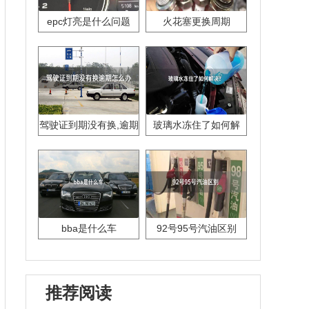
epc灯亮是什么问题
火花塞更换周期
驾驶证到期没有换,逾期
玻璃水冻住了如何解
怎么办??
决？
bba是什么车
92号95号汽油区别
推荐阅读