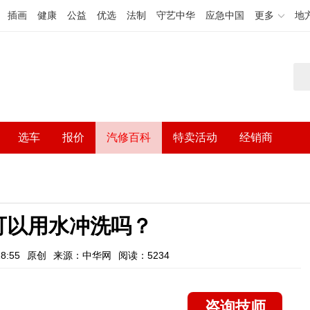
插画
健康
公益
优选
法制
守艺中华
应急中国
更多
地
选车
报价
汽修百科
特卖活动
经销商
可以用水冲洗吗？
8:55
原创
来源：中华网
阅读：5234
咨询技师