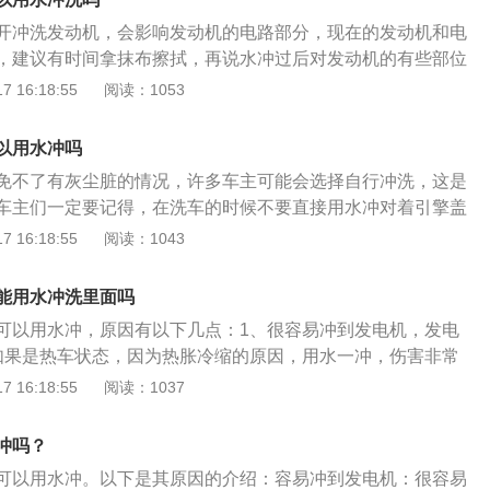
、制动油壶等用布遮盖或用塑料胶带封住，特别是发电机和分
开冲洗发动机，会影响发动机的电路部分，现在的发动机和电
发动机冷却之后冲洗，注意水枪的压力不要太大；3、冲洗之
，建议有时间拿抹布擦拭，再说水冲过后对发动机的有些部位
发动机室彻底擦拭干净，特别是引擎盖底面；4、水枪不要直
。抹布清理不到的部位可以用长柄的清洁毛刷擦拭。汽车清洗
 16:18:55
阅读：1053
好也不要直接冲洗线头。
注意天气。清洗汽车外表面最好在室内或背阴处清洗，不允许
，因为阳光下，干涸在车身的水滴会留下斑点，影响美观。也
以用水冲吗
洗，这样既清洗不干净，又能导致水滴在车身表面结冰，造成
免不了有灰尘脏的情况，许多车主可能会选择自行冲洗，这是
、注意密封。清洗前应当将全部车门、车窗、发动机罩、行李
车主们一定要记得，在洗车的时候不要直接用水冲对着引擎盖
气人口严密关闭，封严发动机电器系统，以防清洗时进水，造
子造成一定的伤害。主要原因有以下几点。1、水很容易冲到
 16:18:55
阅读：1043
蚀等。清洗货车时，如载货怕潮湿，应加以防护或不清洗上
发电机直接报废。2、如果是在热车状态，特别是夏季温度比
。清洗汽车轮毅内侧时，要防止进水，造成刹车不灵。如发现
加上因为发动机是缸体，受到强冷的刺激容易炸裂。所以车主
，反复踏制动踏板，造成摩擦，产生热量使其自行干燥。4、
能用水冲洗里面吗
冲没有什么问题，其实对车子的伤害非常大。炸裂的时候，也
洗时要用软管。水的压力要适宜，水压力过高，会造成车外表
可以用水冲，原因有以下几点：1、很容易冲到发电机，发电
本人造成伤害的风险。3、引擎盖里面的发动机舱还会有很多
。5、注愈沾溅。清洗中车内装饰件不慎被沾溅上污物，应趁
如果是热车状态，因为热胀冷缩的原因，用水一冲，伤害非常
能碰水。这是因为遇水很容易出问题。不仅仅会出问题，并且
清洗。如已干涸要用清水或清洗剂、软毛刷慢慢刷洗，不允许
缸体，受到强冷的刺激容易炸裂。3、发动机舱有很多线路，
 16:18:55
阅读：1037
。
问题。并且会加快线路的老化。如果确实想用水清洗，一定要
。用水清洗的注意事项：1、将发电机、分电器、制动油壶等
冲吗？
胶袋封住。特别是发电机和分电器。2、尽量在发动机冷却之
可以用水冲。以下是其原因的介绍：容易冲到发电机：很容易
的压力不要太大。3、冲洗之后，用清洁的布将发动机室彻底