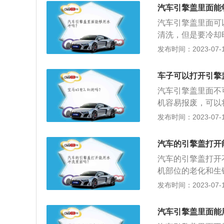
下：1、将发电机
汽车引擎盖里面能
发动机冷却之后冲
汽车引擎盖里面可
发动机室彻底擦拭
清洗，但是要冷却
好也不要直接冲洗
变形甚至开裂，而
发布时间：2023-07-17
元件。2、尽管发
长时间冲刷。尽管
车子可以打开引擎
尽量逃避行车电脑
汽车引擎盖里面不
缩膜把线束和发动
机容易报废，可以
化，防水能力也开
特别是发电机和分
发布时间：2023-07-17
老化。5、车内的
冲，伤害非常大。
路，导致电路焚毁
有很多线路，线路
汽车的引擎盖打开
清洗，一定要做好
汽车的引擎盖打开
机部位的老化和生
撑起引擎盖，拿掉
发布时间：2023-07-17
放低，让其自然下
缸内燃烧后膨胀气
汽车引擎盖里面能
气机构；2、曲柄