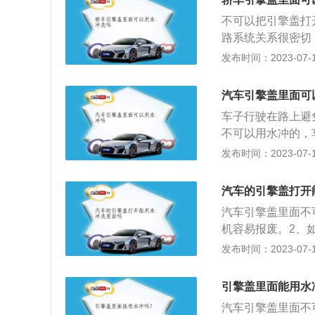
将发电机、分电器
不可以把引擎盖打
电器；2、尽量在
路系统关系很密切
后，用清洁的布将
会加速老化，生锈
发布时间：2023-07-17
接对准进气口，最
时注意事项：1、
在阳光直射下清洗
汽车引擎盖里面可
不允许在严寒中清
车子行驶在路上避
外壳涂层裂纹。2
不可以用水冲的，
箱盖、通风孔、空
里面冲洗，会对车
发布时间：2023-07-17
成短路、窜电和锈
发电机，容易导致
部。3、注意制动
较高的情况下。再
进水，可低速运行
汽车的引擎盖打开
们不要想着用水一
注意水压。手工清
汽车引擎盖里面不
可能存在对对车主
污物硬粒划伤漆面
机容易报废。2、
线路，这些线路不
污物未干时，尽快
大。因为发动机是
发布时间：2023-07-17
会加快线路的老化
用硬质工具刮除。
线路遇水很容易出
做好关键部件防水
引擎盖里面能用水
用布遮盖或用塑料
汽车引擎盖里面不
后冲洗。注意水枪