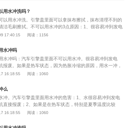
以用水冲洗吗？
可以用水冲洗。引擎盖里面可以拿抹布擦拭，抹布清理不到的
清洁毛刷擦拭。不可以用水冲的3点原因：1、很容易冲到发电
废。2、如果是热车状态，因为热胀冷缩的原因，用水一冲伤
 17:40:15
阅读：1156
动机舱有很多线路，线路遇水很容易出问题，并且会加快线路
发动机的4点注意事项：1、将发电机、分电器、制动油壶等用
用水冲吗
袋封住，特别是发电机和分电器。2、尽量在发动机冷却之后
用水冲吗：汽车引擎盖里面不可以用水冲。很容易冲到发电
压力不要太大。3、冲洗之后用清洁的布将发动机室彻底擦拭
机报废。如果是热车状态，因为热胀冷缩的原因，用水一冲，
盖底面。4、水枪不要直接对准进气口。汽车清洗的2点注意事
发动机是缸体，受到强冷的刺激容易炸裂。发动机舱有很多线
 16:18:55
阅读：1060
，清洗汽车外表面最好在室内或背阴处清洗，不允许在阳光直
易出问题，并且会加快线路的老化。使用水清洗的注意事项如
意密封，清洗前应当将全部车门、车窗、发动机罩、行李箱
、分电器、制动油壶等用布遮盖或用塑料胶袋封住。2、尽量在
入口严密关闭，封严发动机电器系统。
冲么
洗，注意水枪的压力不要太大。3、冲洗之后，用清洁的布将
水冲。汽车引擎盖里面用水冲的危害：1、水很容易冲到发电
干净，特别是引擎盖底面。4、水枪不要直接对准进气口，最
机直接报废；2、如果是在热车状态，特别是夏季温度比较
线头。
是缸体，受到强烈的温差刺激容易炸裂。炸裂的时候，也可能
 16:18:55
阅读：1060
成伤害的风险；3、引擎盖里面的发动机舱还会有很多线路，
，因为遇水会加快线路的老化。附用水清洗的注意事项：1、
以用水冲洗吗