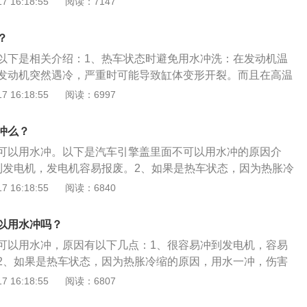
 16:18:55
阅读：7147
设备做防水措施，发动机舱可以用水冲洗。冲洗时注意冲洗角
器正面冲洗，不能从侧面冲洗，避免把冷凝器的铝片冲歪，铝
？
机散热，甚至导致空调系统故障。火花塞一定不要碰到水。如
以下是相关介绍：1、热车状态时避免用水冲洗：在发动机温
火花塞，汽车会出现打不着的情况，如换过非原厂的火花塞，
发动机突然遇冷，严重时可能导致缸体变形开裂。而且在高温
免会有一些空隙。车辆使用年限较多的车辆不建议用水清洗。
量的水蒸气，对电路可能存在影响。2、尽量躲避发动机外保
 16:18:55
阅读：6997
过长，发动机舱里面的保护线路的管道会老化，如果停车环境
有些车发动机舱内的保险盒上会有提示，大意是避免高压枪冲
些小动物把线路管道咬破，所以建议不要用水冲洗，用气枪清
防水处理，一般雨水没什么问题，但高压水枪的压力较大，为
冲么？
洗发动机舱时，要尽量躲避行车电脑及外保险盒区域。
可以用水冲。以下是汽车引擎盖里面不可以用水冲的原因介
到发电机，发电机容易报废。2、如果是热车状态，因为热胀冷
冲，伤害非常大。因为发动机是缸体，受到强冷的刺激容易炸
 16:18:55
阅读：6840
有很多线路，线路遇水很容易出问题。并且会加快线路的老
水清洗，一定要做好关键部件防水。建议用压缩空气吹吹。用
以用水冲吗？
：1、将发电机、分电器、制动油壶等用布遮盖或用塑料胶袋
可以用水冲，原因有以下几点：1、很容易冲到发电机，容易
机和分电器。2、尽量在发动机冷却之后冲洗。注意水枪的压
2、如果是热车状态，因为热胀冷缩的原因，用水一冲，伤害
冲洗之后，用清洁的布将发动机室彻底擦拭干净，特别是引擎
机是缸体，受到强冷的刺激容易炸裂。3、发动机舱有很多线
 16:18:55
阅读：6807
不要直接对准进气口，最好也不要直接冲洗线头。
易出问题，并且会加快线路的老化。使用水清洗的注意事项如