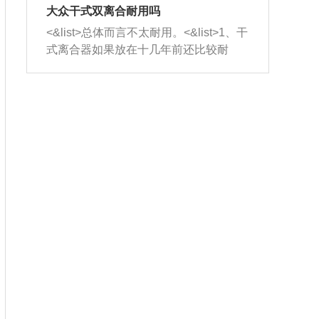
室，最后形成废气排出，就可以让三元
无法制作，需要将车辆送到修理厂或4s
造成烧机油。<&list>3、机油粘度。使用
大众干式双离合耐用吗
催化器得到清洗，排气管堵塞的情况就
店；<&list>2.车辆半轴套管防尘罩破
机油粘度过小的话，同样会有烧机油现
<&list>总体而言不太耐用。<&list>1、干
能够得到解决。
裂，破裂后会出现漏油现象，使半轴磨
象，机油粘度过小具有很好的流动性，
式离合器如果放在十几年前还比较耐
损严重，磨损的半轴容易损坏，产生异
容易窜入到气缸内，参与燃烧。<&list>
用，但是由于现在的汽车发动机动力输
响；<&list>3.稳定器的转向胶套和球头
4、机油量。机油量过多，机油压力过
出越来越高，使得干式离合器散热不足
老化，一般是使用时间过长造成的。解
大，会将部分机油压入气缸内，也会出
的缺陷也逐渐暴露出来。<&list>2、由于
决方法是更换新的质量好的转向橡胶套
现烧机油。<&list>5、机油滤清器堵塞：
干式双离合的工作环境暴露在空气中，
和球头。
会导致进气不畅，使进气压力下降，形
而离合器的散热也是通离合器罩上面的
成负压，使机油在负压的情况下吸入燃
几个小孔来进行散热。但是在行驶过程
烧室引起烧机油。<&list>6、正时齿轮或
中变速箱需要换挡，就不得不使得离合
链条磨损：正时齿轮或链条的磨损会引
器频繁工作。<&list>3、长时间的低速行
起气阀和曲轴的正时不同步。由于轮齿
驶以及过于频繁的启停，导致离合器的
或链条磨损产生的过量侧隙，使得发动
温度不断升高，而低速行驶时空气流动
机的调节无法实现：前一圈的正时和下
效率不高，无法将离合器中的热量有效
一圈可能就不一样。当气阀和活塞的运
的带走，导致离合器内部的温度不断升
动不同步时，会造成过大的机油消耗。
高，加速离合器的磨损。
解决方法：更换正时齿轮或链条。<&list
>7、内垫圈、进风口破裂：新的发动机
设计中，经常采用各种由金属和其他材