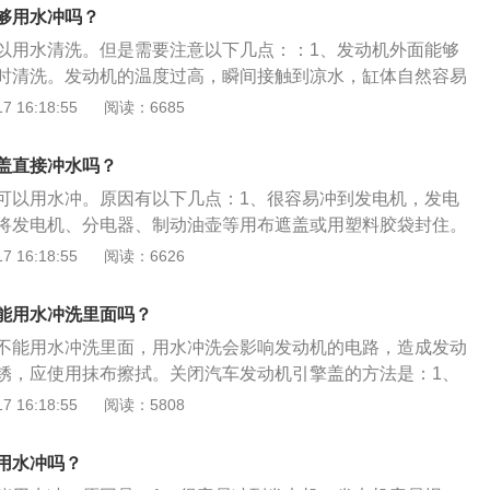
、分电器、制动油壶等用布遮盖或用塑料胶袋封住。2、尽量在
够用水冲吗？
洗，注意水枪的压力不要太大。3、冲洗之后，用清洁的布将
以用水清洗。但是需要注意以下几点：：1、发动机外面能够
干净，特别是引擎盖底面。4、水枪不要直接对准进气口，最
时清洗。发动机的温度过高，瞬间接触到凉水，缸体自然容易
线头。
产生的大量水蒸气也会导致发动机舱内过潮，影响到部分电器
 16:18:55
阅读：6685
动机、保险盒和线路做了防水处理，可是也别用高压水枪对着
有做防水处理，雨水没什么问题，但高压水枪的压力较大。要
盖直接冲水吗？
及外保险盒区域。3、三年以上的车在清洗发动机时，要用收
可以用水冲。原因有以下几点：1、很容易冲到发电机，发电
机里边的保险盒包裹起来，这是因为塑料结构大部分开始老
将发电机、分电器、制动油壶等用布遮盖或用塑料胶袋封住。
始下降，4、用水清洗发动机也不能太频繁，否则会加快线路
电器。2、如果是热车状态，因为热胀冷缩的原因，用水一
 16:18:55
阅读：6626
保险丝也是不能沾水的，如果直接用水冲刷，很容易造成短
因为发动机是缸体，受到强冷的刺激容易炸裂。3、发动机舱
。在清洁发动机舱时，尽量防止用水直接冲刷保险丝盒。
遇水很容易出问题。并且会加快线路的老化。如果确实想用水
能用水冲洗里面吗？
关键部件防水。建议用压缩空气吹吹。
不能用水冲洗里面，用水冲洗会影响发动机的电路，造成发动
锈，应使用抹布擦拭。关闭汽车发动机引擎盖的方法是：1、
引擎盖的支撑杆；2、将支撑杆放好固定的位置；3、将引擎盖
 16:18:55
阅读：5808
落即可。发动机的作用是：将汽油、柴油的热能通过在密封气
体，推动活塞做功，转变为机械能。发动机的构成有：1、配
用水冲吗？
连杆机构；3、点火系统；4、冷却系统；5、润滑系统；6、启